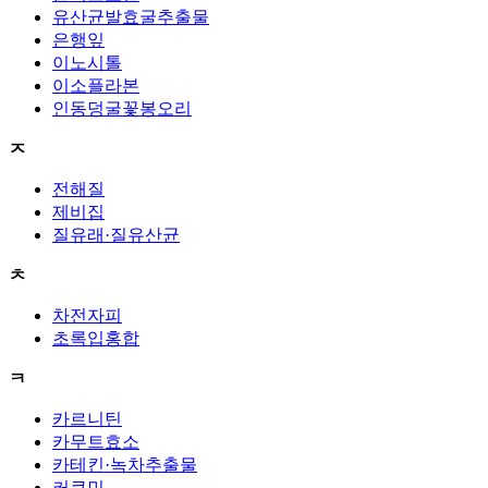
유산균발효굴추출물
은행잎
이노시톨
이소플라본
인동덩굴꽃봉오리
ㅈ
전해질
제비집
질유래·질유산균
ㅊ
차전자피
초록입홍합
ㅋ
카르니틴
카무트효소
카테킨·녹차추출물
커큐민