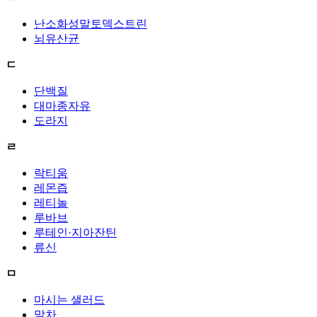
난소화성말토덱스트린
뇌유산균
ㄷ
단백질
대마종자유
도라지
ㄹ
락티움
레몬즙
레티놀
루바브
루테인·지아잔틴
류신
ㅁ
마시는 샐러드
말차