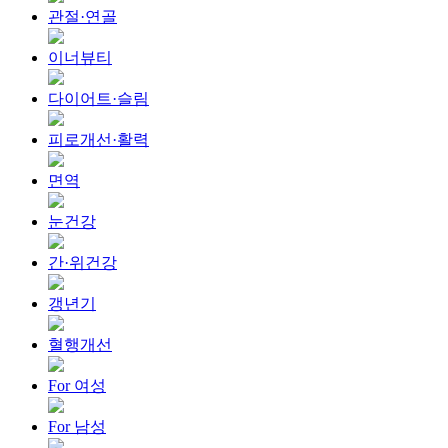
관절·연골
이너뷰티
다이어트·슬림
피로개선·활력
면역
눈건강
간·위건강
갱년기
혈행개선
For 여성
For 남성