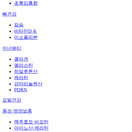
초록입홍합
뼈건강
칼슘
비타민D·K
이소플라본
이너뷰티
콜라겐
엘라스틴
히알루론산
케라틴
감마리놀렌산
PDRN
모발건강
풍성·영양보충
맥주효모·비오틴
아미노산·케라틴