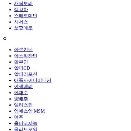
새싹보리
생강차
스페르미딘
시서스
쏘팔메토
ㅇ
아르기닌
아스타잔틴
알부민
알파CD
알파리포산
애플사이다비니거
야생베리
야채수
양배추
엘라스틴
엠에스엠 MSM
여주
옥타코사놀
올리브오일