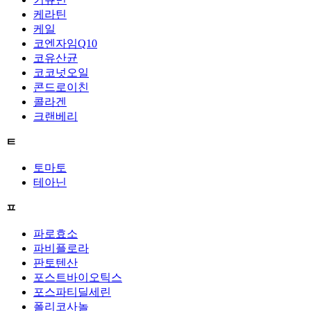
케라틴
케일
코엔자임Q10
코유산균
코코넛오일
콘드로이친
콜라겐
크랜베리
ㅌ
토마토
테아닌
ㅍ
파로효소
파비플로라
판토텐산
포스트바이오틱스
포스파티딜세린
폴리코사놀