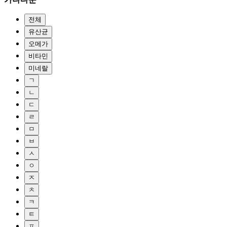
전체
유산균
오메가
비타민
미네랄
ㄱ
ㄴ
ㄷ
ㄹ
ㅁ
ㅂ
ㅅ
ㅇ
ㅈ
ㅊ
ㅋ
ㅌ
ㅍ