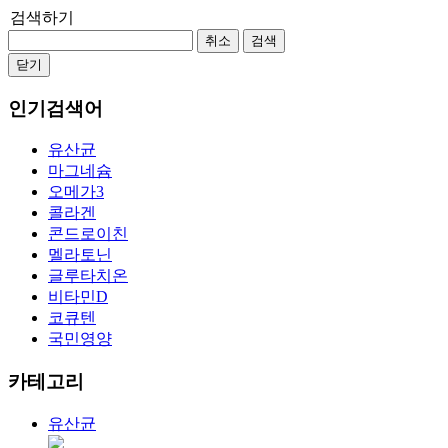
검색하기
취소
검색
닫기
인기검색어
유산균
마그네슘
오메가3
콜라겐
콘드로이친
멜라토닌
글루타치온
비타민D
코큐텐
국민영양
카테고리
유산균