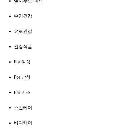
헬시푸드·과채
수면건강
요로건강
건강식품
For 여성
For 남성
For 키즈
스킨케어
바디케어