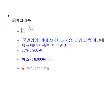
[국민영양] 여에스더 마그네슘 (신경·근육 마그네
슘 & 에너지·활력 비타민B군)
55%
8,900원
박스당 8,000원대~
4.9 (리뷰 17,329개)