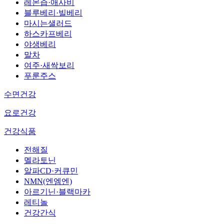
레몬즙·애사비
블루베리·빌베리
마시는샐러드
하스카프베리
야생베리
말차
여주·새싹보리
푸룬주스
수면건강
요로건강
건강식품
전해질
멜라토닌
알파CD·커큐민
NMN(엔엠엔)
아르기닌·블랙마카
레티놀
건강간식