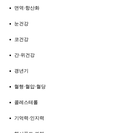
면역·항산화
눈건강
코건강
간·위건강
갱년기
혈행·혈압·혈당
콜레스테롤
기억력·인지력