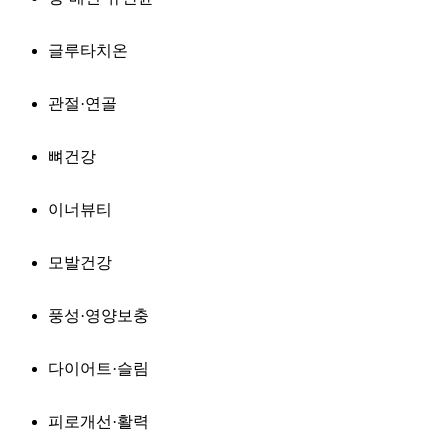
글루타치온
관절·연골
뼈건강
이너뷰티
모발건강
풍성·영양보충
다이어트·슬림
피로개선·활력