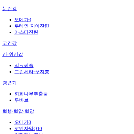
눈건강
오메가3
루테인·지아잔틴
아스타잔틴
코건강
간·위건강
밀크씨슬
그린세라·꾸지뽕
갱년기
회화나무추출물
루바브
혈행·혈압·혈당
오메가3
코엔자임Q10