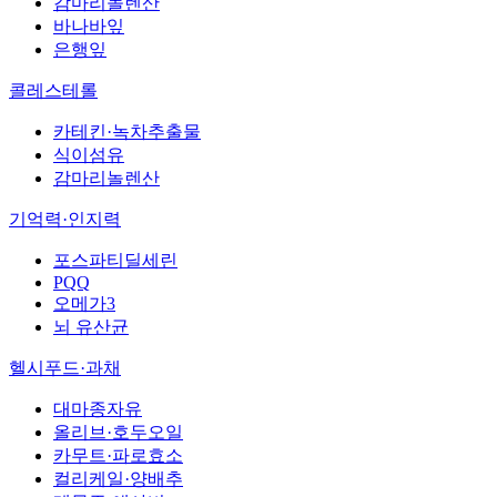
감마리놀렌산
바나바잎
은행잎
콜레스테롤
카테킨·녹차추출물
식이섬유
감마리놀렌산
기억력·인지력
포스파티딜세린
PQQ
오메가3
뇌 유산균
헬시푸드·과채
대마종자유
올리브·호두오일
카무트·파로효소
컬리케일·양배추