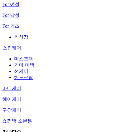
For 여성
For 남성
For 키즈
키성장
스킨케어
마스크팩
기미·미백
선케어
핸드크림
바디케어
헤어케어
구강케어
쇼핑백·소분통
가나다순