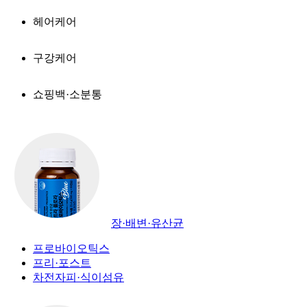
헤어케어
구강케어
쇼핑백·소분통
장·배변·유산균
프로바이오틱스
프리·포스트
차전자피·식이섬유