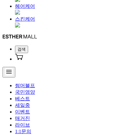
헤어케어
스킨케어
검색
썸머블프
국민영양
베스트
세일중
이벤트
매거진
라이브
1:1문의