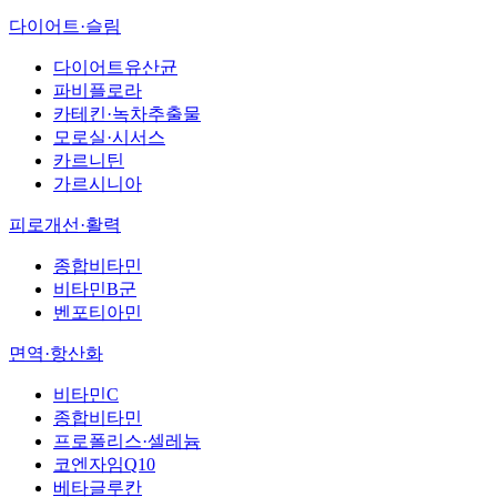
다이어트·슬림
다이어트유산균
파비플로라
카테킨·녹차추출물
모로실·시서스
카르니틴
가르시니아
피로개선·활력
종합비타민
비타민B군
벤포티아민
면역·항산화
비타민C
종합비타민
프로폴리스·셀레늄
코엔자임Q10
베타글루칸