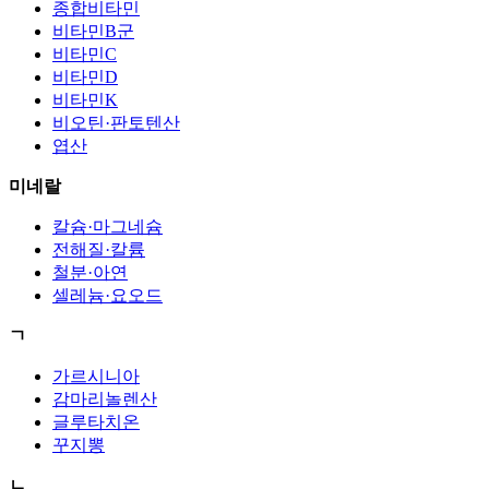
종합비타민
비타민B군
비타민C
비타민D
비타민K
비오틴·판토텐산
엽산
미네랄
칼슘·마그네슘
전해질·칼륨
철분·아연
셀레늄·요오드
ㄱ
가르시니아
감마리놀렌산
글루타치온
꾸지뽕
ㄴ