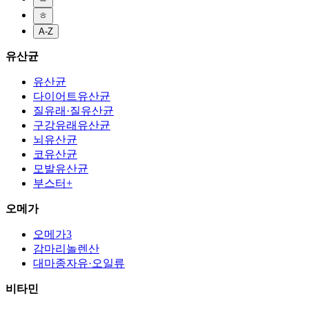
ㅎ
A-Z
유산균
유산균
다이어트유산균
질유래·질유산균
구강유래유산균
뇌유산균
코유산균
모발유산균
부스터+
오메가
오메가3
감마리놀렌산
대마종자유·오일류
비타민