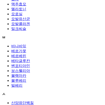
맥주효모
멜라토닌
모로실
모발유산균
모발콜라겐
밀크씨슬
ㅂ
바나바잎
베르가못
베르베린
베타글루칸
벤포티아민
보스웰리아
블랙마카
블루베리
빌베리
ㅅ
산양유단백질