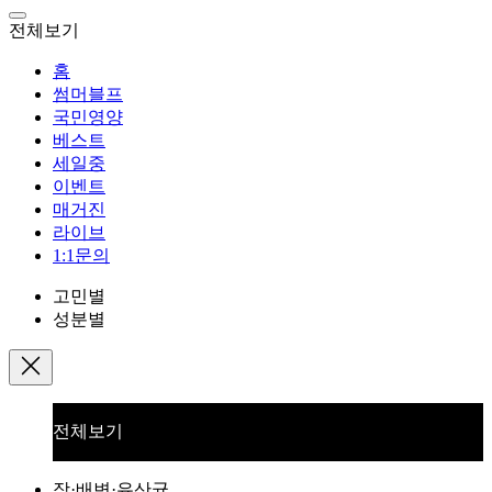
전체보기
홈
썸머블프
국민영양
베스트
세일중
이벤트
매거진
라이브
1:1문의
고민별
성분별
전체보기
장·배변·유산균