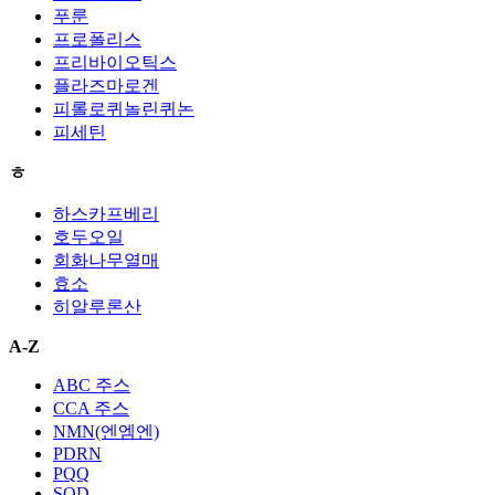
푸룬
프로폴리스
프리바이오틱스
플라즈마로겐
피롤로퀴놀린퀴논
피세틴
ㅎ
하스카프베리
호두오일
회화나무열매
효소
히알루론산
A-Z
ABC 주스
CCA 주스
NMN(엔엠엔)
PDRN
PQQ
SOD