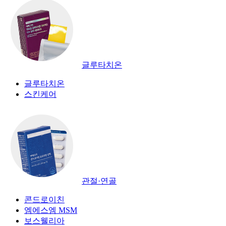
글루타치온
글루타치온
스킨케어
관절·연골
콘드로이친
엠에스엠 MSM
보스웰리아