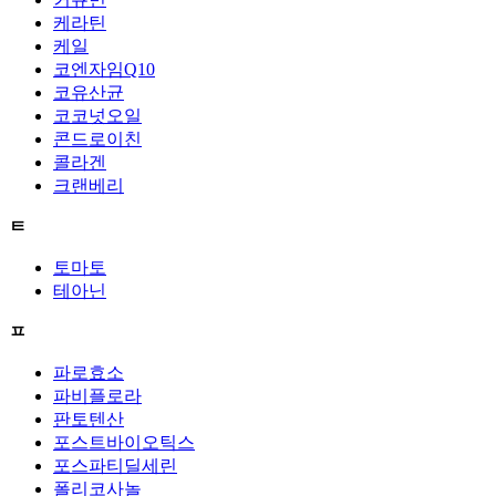
케라틴
케일
코엔자임Q10
코유산균
코코넛오일
콘드로이친
콜라겐
크랜베리
ㅌ
토마토
테아닌
ㅍ
파로효소
파비플로라
판토텐산
포스트바이오틱스
포스파티딜세린
폴리코사놀