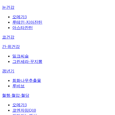
눈건강
오메가3
루테인·지아잔틴
아스타잔틴
코건강
간·위건강
밀크씨슬
그린세라·꾸지뽕
갱년기
회화나무추출물
루바브
혈행·혈압·혈당
오메가3
코엔자임Q10