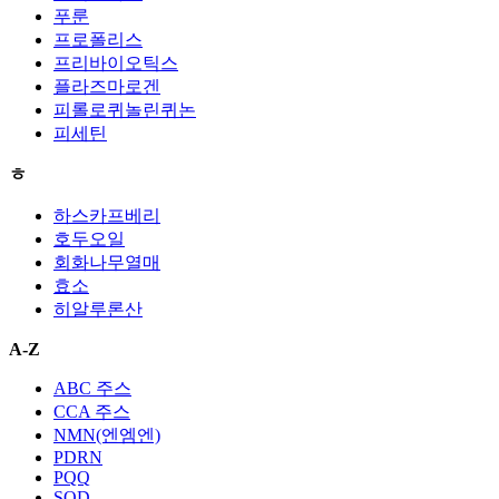
푸룬
프로폴리스
프리바이오틱스
플라즈마로겐
피롤로퀴놀린퀴논
피세틴
ㅎ
하스카프베리
호두오일
회화나무열매
효소
히알루론산
A-Z
ABC 주스
CCA 주스
NMN(엔엠엔)
PDRN
PQQ
SOD