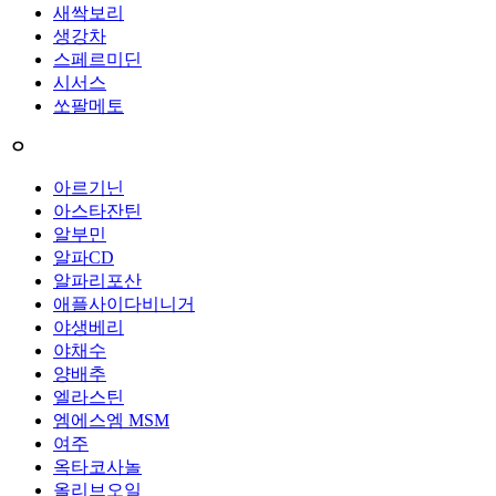
새싹보리
생강차
스페르미딘
시서스
쏘팔메토
ㅇ
아르기닌
아스타잔틴
알부민
알파CD
알파리포산
애플사이다비니거
야생베리
야채수
양배추
엘라스틴
엠에스엠 MSM
여주
옥타코사놀
올리브오일