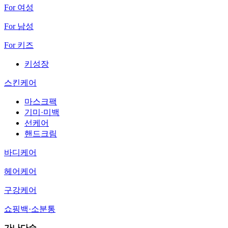
For 여성
For 남성
For 키즈
키성장
스킨케어
마스크팩
기미·미백
선케어
핸드크림
바디케어
헤어케어
구강케어
쇼핑백·소분통
가나다순