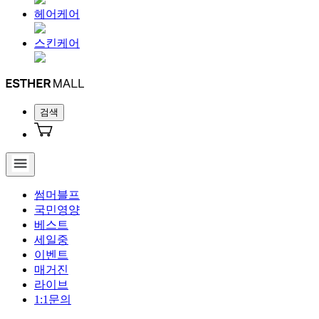
헤어케어
스킨케어
검색
썸머블프
국민영양
베스트
세일중
이벤트
매거진
라이브
1:1문의