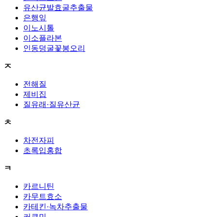
유산균발효굴추출물
은행잎
이노시톨
이소플라본
인동덩굴꽃봉오리
ㅈ
전해질
제비집
질유래·질유산균
ㅊ
차전자피
초록입홍합
ㅋ
카르니틴
카무트효소
카테킨·녹차추출물
커큐민