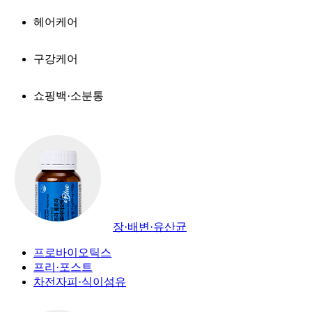
헤어케어
구강케어
쇼핑백·소분통
장·배변·유산균
프로바이오틱스
프리·포스트
차전자피·식이섬유