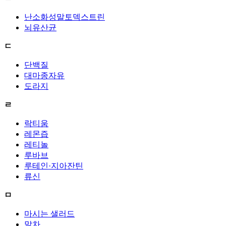
난소화성말토덱스트린
뇌유산균
ㄷ
단백질
대마종자유
도라지
ㄹ
락티움
레몬즙
레티놀
루바브
루테인·지아잔틴
류신
ㅁ
마시는 샐러드
말차