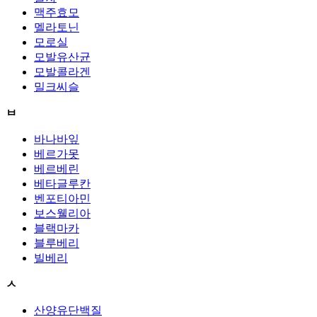
맥주효모
멜라토닌
모로실
모발유산균
모발콜라겐
밀크씨슬
ㅂ
바나바잎
베르가못
베르베린
베타글루칸
벤포티아민
보스웰리아
블랙마카
블루베리
빌베리
ㅅ
산양유단백질