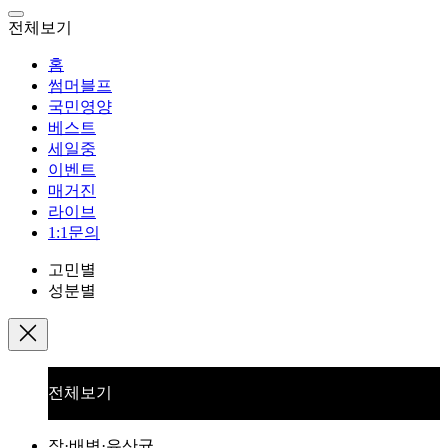
전체보기
홈
썸머블프
국민영양
베스트
세일중
이벤트
매거진
라이브
1:1문의
고민별
성분별
전체보기
장·배변·유산균