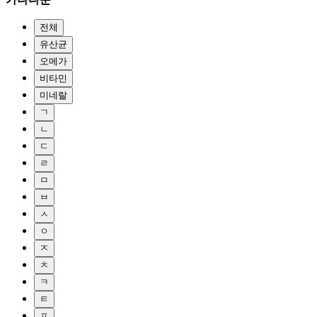
전체
유산균
오메가
비타민
미네랄
ㄱ
ㄴ
ㄷ
ㄹ
ㅁ
ㅂ
ㅅ
ㅇ
ㅈ
ㅊ
ㅋ
ㅌ
ㅍ