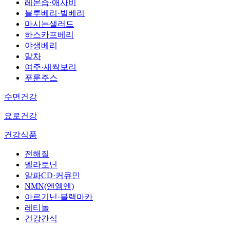
레몬즙·애사비
블루베리·빌베리
마시는샐러드
하스카프베리
야생베리
말차
여주·새싹보리
푸룬주스
수면건강
요로건강
건강식품
전해질
멜라토닌
알파CD·커큐민
NMN(엔엠엔)
아르기닌·블랙마카
레티놀
건강간식