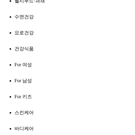
헬시푸드·과채
수면건강
요로건강
건강식품
For 여성
For 남성
For 키즈
스킨케어
바디케어