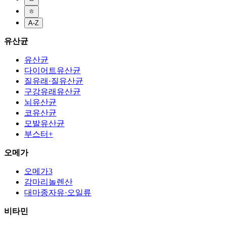
ㅎ
A-Z
유산균
유산균
다이어트유산균
질유래·질유산균
구강유래유산균
뇌유산균
코유산균
모발유산균
부스터+
오메가
오메가3
감마리놀렌산
대마종자유·오일류
비타민