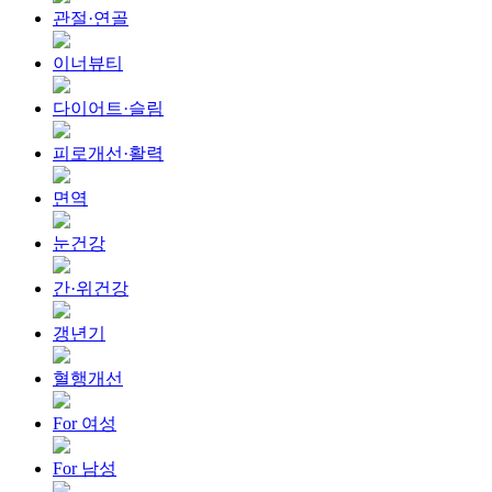
관절·연골
이너뷰티
다이어트·슬림
피로개선·활력
면역
눈건강
간·위건강
갱년기
혈행개선
For 여성
For 남성