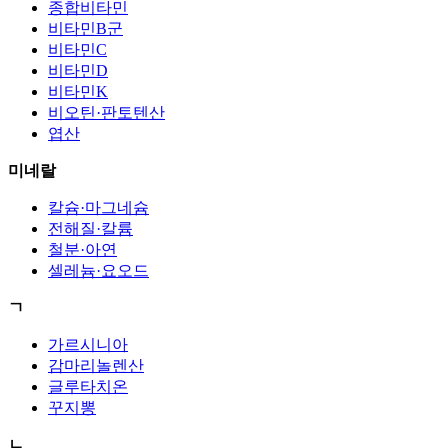
종합비타민
비타민B군
비타민C
비타민D
비타민K
비오틴·판토텐산
엽산
미네랄
칼슘·마그네슘
전해질·칼륨
철분·아연
셀레늄·요오드
ㄱ
가르시니아
감마리놀렌산
글루타치온
꾸지뽕
ㄴ