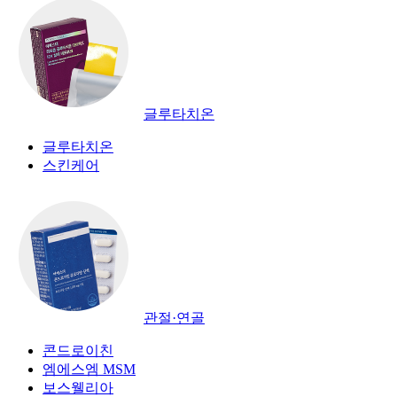
글루타치온
글루타치온
스킨케어
관절·연골
콘드로이친
엠에스엠 MSM
보스웰리아