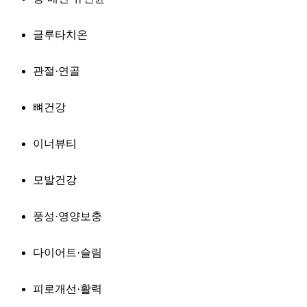
글루타치온
관절·연골
뼈건강
이너뷰티
모발건강
풍성·영양보충
다이어트·슬림
피로개선·활력