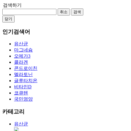
검색하기
취소
검색
닫기
인기검색어
유산균
마그네슘
오메가3
콜라겐
콘드로이친
멜라토닌
글루타치온
비타민D
코큐텐
국민영양
카테고리
유산균