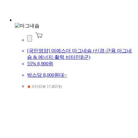
[국민영양] 여에스더 마그네슘 (신경·근육 마그네
슘 & 에너지·활력 비타민B군)
55%
8,900원
박스당 8,000원대~
4.9 (리뷰 17,402개)