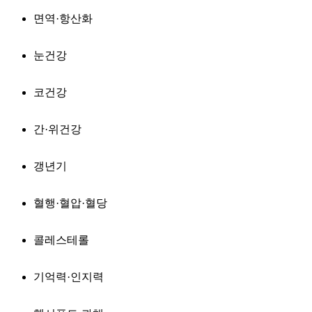
면역·항산화
눈건강
코건강
간·위건강
갱년기
혈행·혈압·혈당
콜레스테롤
기억력·인지력