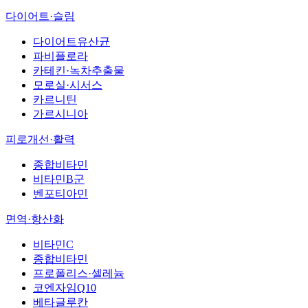
다이어트·슬림
다이어트유산균
파비플로라
카테킨·녹차추출물
모로실·시서스
카르니틴
가르시니아
피로개선·활력
종합비타민
비타민B군
벤포티아민
면역·항산화
비타민C
종합비타민
프로폴리스·셀레늄
코엔자임Q10
베타글루칸