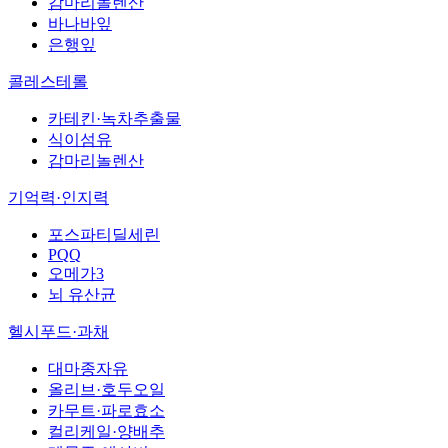
감마리놀렌산
바나바잎
은행잎
콜레스테롤
카테킨·녹차추출물
식이섬유
감마리놀렌산
기억력·인지력
포스파티딜세린
PQQ
오메가3
뇌 유산균
헬시푸드·과채
대마종자유
올리브·호두오일
카무트·파로효소
컬리케일·양배추