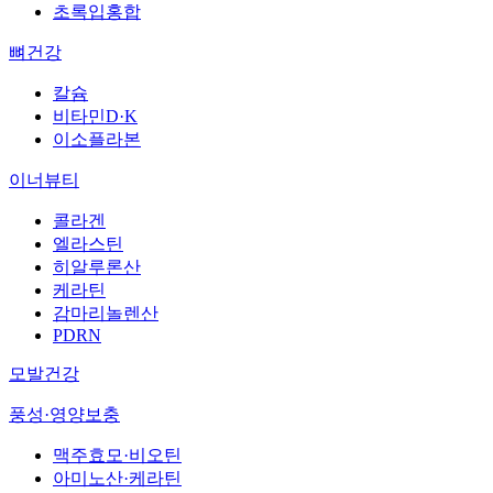
초록입홍합
뼈건강
칼슘
비타민D·K
이소플라본
이너뷰티
콜라겐
엘라스틴
히알루론산
케라틴
감마리놀렌산
PDRN
모발건강
풍성·영양보충
맥주효모·비오틴
아미노산·케라틴