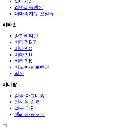
오메가3
감마리놀렌산
대마종자유·오일류
비타민
종합비타민
비타민B군
비타민C
비타민D
비타민K
비오틴·판토텐산
엽산
미네랄
칼슘·마그네슘
전해질·칼륨
철분·아연
셀레늄·요오드
ㄱ