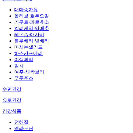
대마종자유
올리브·호두오일
카무트·파로효소
컬리케일·양배추
레몬즙·애사비
블루베리·빌베리
마시는샐러드
하스카프베리
야생베리
말차
여주·새싹보리
푸룬주스
수면건강
요로건강
건강식품
전해질
멜라토닌