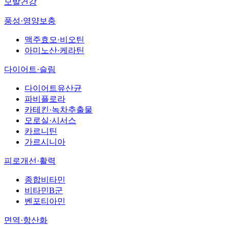
모발건강
풍성·영양보충
맥주효모·비오틴
아미노산·케라틴
다이어트·슬림
다이어트유산균
파비플로라
카테킨·녹차추출물
모로실·시서스
카르니틴
가르시니아
피로개선·활력
종합비타민
비타민B군
벤포티아민
면역·항산화