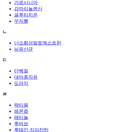
가르시니아
감마리놀렌산
글루타치온
꾸지뽕
ㄴ
난소화성말토덱스트린
뇌유산균
ㄷ
단백질
대마종자유
도라지
ㄹ
락티움
레몬즙
레티놀
루바브
루테인·지아잔틴