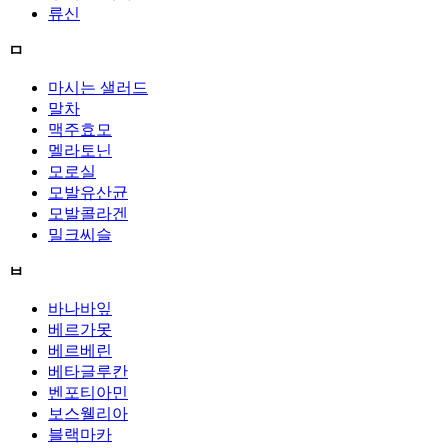
류신
ㅁ
마시는 샐러드
말차
맥주효모
멜라토닌
모로실
모발유산균
모발콜라겐
밀크씨슬
ㅂ
바나바잎
베르가못
베르베린
베타글루칸
벤포티아민
보스웰리아
블랙마카