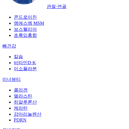
관절·연골
콘드로이친
엠에스엠 MSM
보스웰리아
초록입홍합
뼈건강
칼슘
비타민D·K
이소플라본
이너뷰티
콜라겐
엘라스틴
히알루론산
케라틴
감마리놀렌산
PDRN