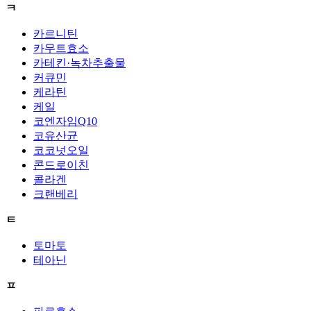
ㅋ
카르니틴
카무트효소
카테킨·녹차추출물
커큐민
케라틴
케일
코엔자임Q10
코유산균
코코넛오일
콘드로이친
콜라겐
크랜베리
ㅌ
토마토
테아닌
ㅍ