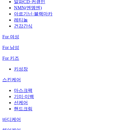
알파CD·커큐민
NMN(엔엠엔)
아르기닌·블랙마카
레티놀
건강간식
For 여성
For 남성
For 키즈
키성장
스킨케어
마스크팩
기미·미백
선케어
핸드크림
바디케어