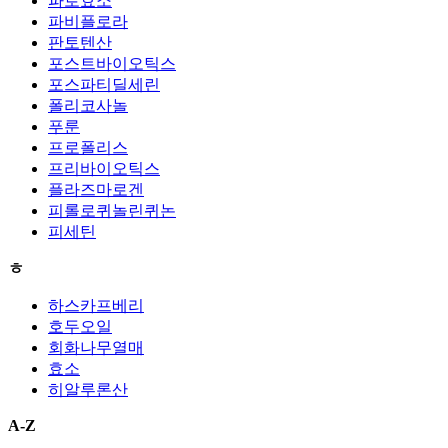
파로효소
파비플로라
판토텐산
포스트바이오틱스
포스파티딜세린
폴리코사놀
푸룬
프로폴리스
프리바이오틱스
플라즈마로겐
피롤로퀴놀린퀴논
피세틴
ㅎ
하스카프베리
호두오일
회화나무열매
효소
히알루론산
A-Z