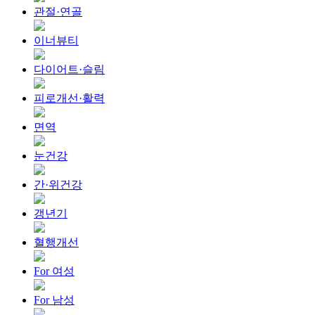
관절·연골
이너뷰티
다이어트·슬림
피로개선·활력
면역
눈건강
간·위건강
갱년기
혈행개선
For 여성
For 남성