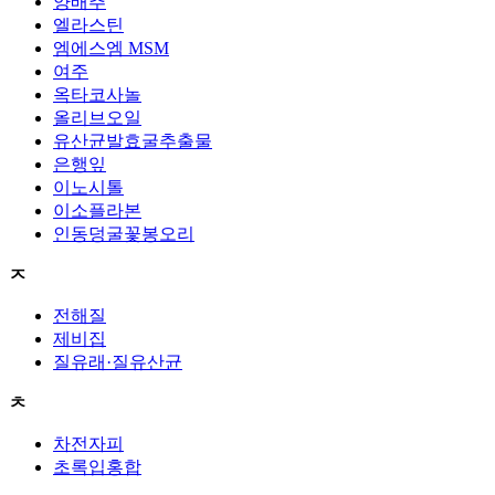
양배추
엘라스틴
엠에스엠 MSM
여주
옥타코사놀
올리브오일
유산균발효굴추출물
은행잎
이노시톨
이소플라본
인동덩굴꽃봉오리
ㅈ
전해질
제비집
질유래·질유산균
ㅊ
차전자피
초록입홍합