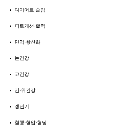
다이어트·슬림
피로개선·활력
면역·항산화
눈건강
코건강
간·위건강
갱년기
혈행·혈압·혈당