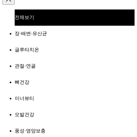
전체보기
장·배변·유산균
글루타치온
관절·연골
뼈건강
이너뷰티
모발건강
풍성·영양보충