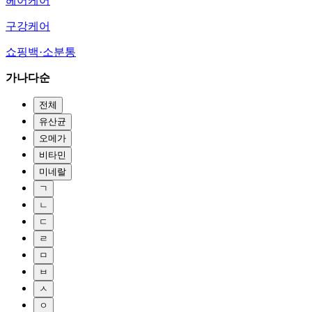
헤어케어
구강케어
쇼핑백·소분통
가나다순
전체
유산균
오메가
비타민
미네랄
ㄱ
ㄴ
ㄷ
ㄹ
ㅁ
ㅂ
ㅅ
ㅇ