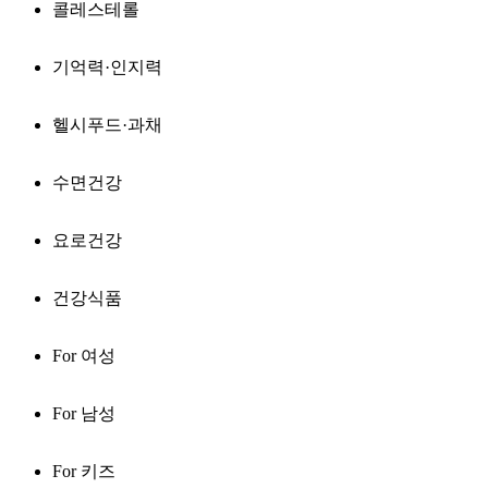
콜레스테롤
기억력·인지력
헬시푸드·과채
수면건강
요로건강
건강식품
For 여성
For 남성
For 키즈