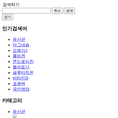
검색하기
취소
검색
닫기
인기검색어
유산균
마그네슘
오메가3
콜라겐
콘드로이친
멜라토닌
글루타치온
비타민D
코큐텐
국민영양
카테고리
유산균