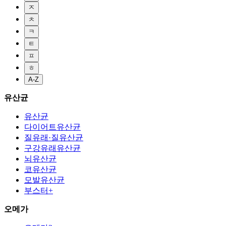
ㅈ
ㅊ
ㅋ
ㅌ
ㅍ
ㅎ
A-Z
유산균
유산균
다이어트유산균
질유래·질유산균
구강유래유산균
뇌유산균
코유산균
모발유산균
부스터+
오메가