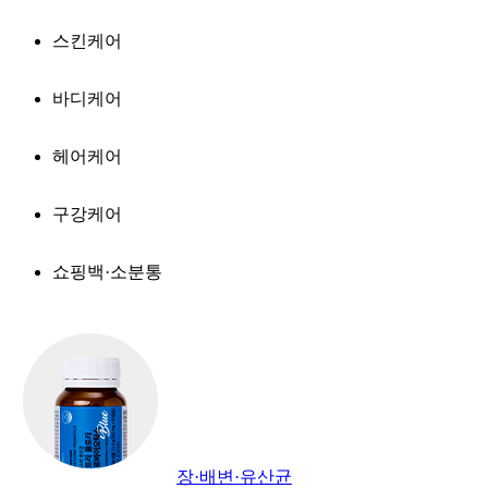
스킨케어
바디케어
헤어케어
구강케어
쇼핑백·소분통
장·배변·유산균