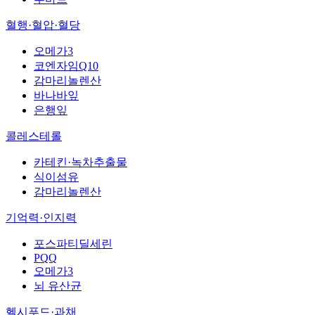
혈행·혈압·혈당
오메가3
코엔자임Q10
감마리놀렌산
바나바잎
은행잎
콜레스테롤
카테킨·녹차추출물
식이섬유
감마리놀렌산
기억력·인지력
포스파티딜세린
PQQ
오메가3
뇌 유산균
헬시푸드·과채