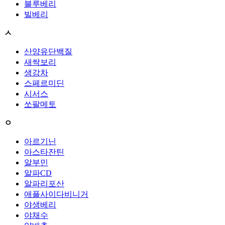
블루베리
빌베리
ㅅ
산양유단백질
새싹보리
생강차
스페르미딘
시서스
쏘팔메토
ㅇ
아르기닌
아스타잔틴
알부민
알파CD
알파리포산
애플사이다비니거
야생베리
야채수