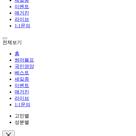
세일중
이벤트
매거진
라이브
1:1문의
전체보기
홈
썸머블프
국민영양
베스트
세일중
이벤트
매거진
라이브
1:1문의
고민별
성분별