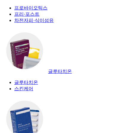
프로바이오틱스
프리·포스트
차전자피·식이섬유
글루타치온
글루타치온
스킨케어