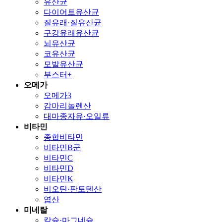
유산균
다이어트유산균
질유래·질유산균
구강유래유산균
뇌유산균
코유산균
모발유산균
부스터+
오메가
오메가3
감마리놀렌산
대마종자유·오일류
비타민
종합비타민
비타민B군
비타민C
비타민D
비타민K
비오틴·판토텐산
엽산
미네랄
칼슘·마그네슘