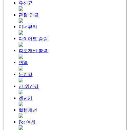
유산균
관절·연골
이너뷰티
다이어트·슬림
피로개선·활력
면역
눈건강
간·위건강
갱년기
혈행개선
For 여성