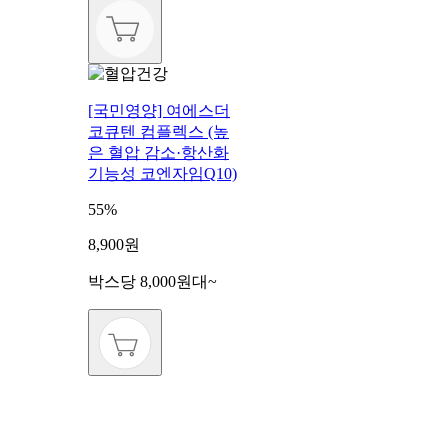
[국민영양] 여에스더
코큐텐 컴플렉스 (높
은 혈압 감소·항산화
기능성 코엔자임Q10)
55%
8,900원
박스당 8,000원대~