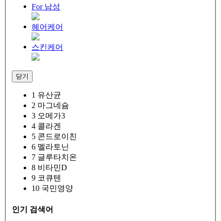
For 남성
헤어케어
스킨케어
닫기
1
유산균
2
마그네슘
3
오메가3
4
콜라겐
5
콘드로이친
6
멜라토닌
7
글루타치온
8
비타민D
9
코큐텐
10
국민영양
인기 검색어