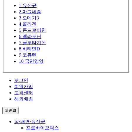
1
유산균
2
마그네슘
3
오메가3
4
콜라겐
5
콘드로이친
6
멜라토닌
7
글루타치온
8
비타민D
9
코큐텐
10
국민영양
로그인
회원가입
고객센터
해외배송
고민별
장·배변·유산균
프로바이오틱스