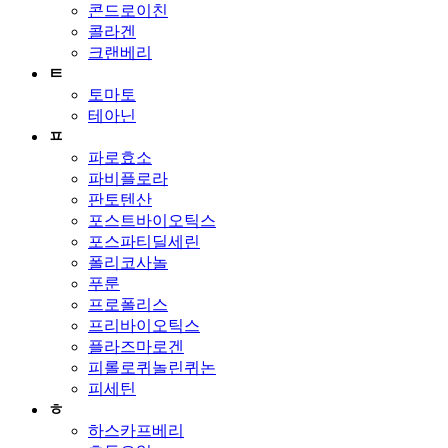
콘드로이친
콜라겐
크랜베리
ㅌ
토마토
테아닌
ㅍ
파로효소
파비플로라
판토텐산
포스트바이오틱스
포스파티딜세린
폴리코사놀
푸룬
프로폴리스
프리바이오틱스
플라즈마로겐
피롤로퀴놀린퀴논
피세틴
ㅎ
하스카프베리