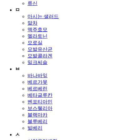
류신
ㅁ
마시는 샐러드
말차
맥주효모
멜라토닌
모로실
모발유산균
모발콜라겐
밀크씨슬
ㅂ
바나바잎
베르가못
베르베린
베타글루칸
벤포티아민
보스웰리아
블랙마카
블루베리
빌베리
ㅅ