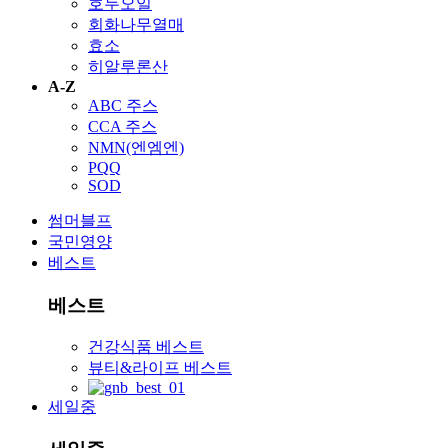
호두오일
회화나무열매
효소
히알루론산
A-Z
ABC 주스
CCA 주스
NMN(엔엠엔)
PQQ
SOD
썸머블프
국민영양
베스트
베스트
건강식품 베스트
뷰티&라이프 베스트
세일중