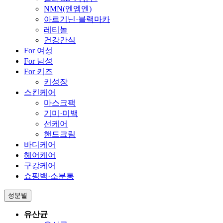
NMN(엔엠엔)
아르기닌·블랙마카
레티놀
건강간식
For 여성
For 남성
For 키즈
키성장
스킨케어
마스크팩
기미·미백
선케어
핸드크림
바디케어
헤어케어
구강케어
쇼핑백·소분통
성분별
유산균