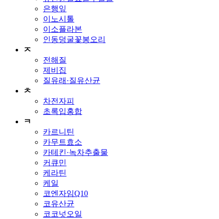
은행잎
이노시톨
이소플라본
인동덩굴꽃봉오리
ㅈ
전해질
제비집
질유래·질유산균
ㅊ
차전자피
초록입홍합
ㅋ
카르니틴
카무트효소
카테킨·녹차추출물
커큐민
케라틴
케일
코엔자임Q10
코유산균
코코넛오일