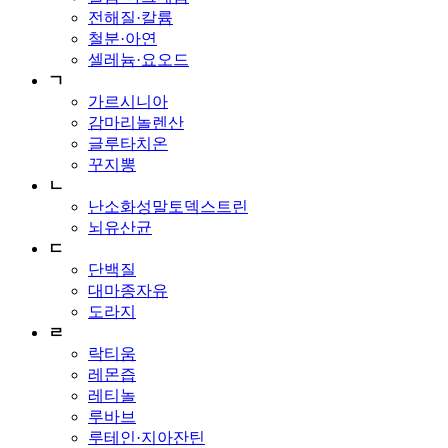
전해질·칼륨
철분·아연
셀레늄·요오드
ㄱ
가르시니아
감마리놀렌산
글루타치온
꾸지뽕
ㄴ
난소화성말토덱스트린
뇌유산균
ㄷ
단백질
대마종자유
도라지
ㄹ
락티움
레몬즙
레티놀
루바브
루테인·지아잔틴