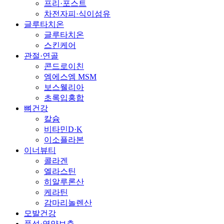
프리·포스트
차전자피·식이섬유
글루타치온
글루타치온
스킨케어
관절·연골
콘드로이친
엠에스엠 MSM
보스웰리아
초록입홍합
뼈건강
칼슘
비타민D·K
이소플라본
이너뷰티
콜라겐
엘라스틴
히알루론산
케라틴
감마리놀렌산
모발건강
풍성·영양보충