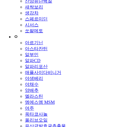
산양유단백질
새싹보리
생강차
스페르미딘
시서스
쏘팔메토
ㅇ
아르기닌
아스타잔틴
알부민
알파CD
알파리포산
애플사이다비니거
야생베리
야채수
양배추
엘라스틴
엠에스엠 MSM
여주
옥타코사놀
올리브오일
유산균발효굴추출물