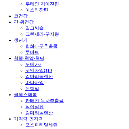
루테인·지아잔틴
아스타잔틴
코건강
간·위건강
밀크씨슬
그린세라·꾸지뽕
갱년기
회화나무추출물
루바브
혈행·혈압·혈당
오메가3
코엔자임Q10
감마리놀렌산
바나바잎
은행잎
콜레스테롤
카테킨·녹차추출물
식이섬유
감마리놀렌산
기억력·인지력
포스파티딜세린