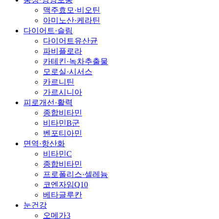
맥주효모·비오틴
아미노산·케라틴
다이어트·슬림
다이어트유산균
파비플로라
카테킨·녹차추출물
모로실·시서스
카르니틴
가르시니아
피로개선·활력
종합비타민
비타민B군
벤포티아민
면역·항산화
비타민C
종합비타민
프로폴리스·셀레늄
코엔자임Q10
베타글루칸
눈건강
오메가3