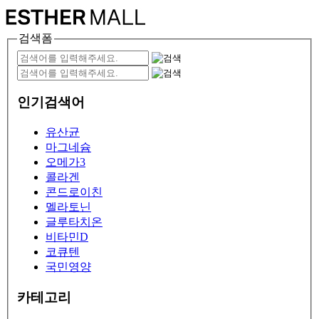
검색폼
인기검색어
유산균
마그네슘
오메가3
콜라겐
콘드로이친
멜라토닌
글루타치온
비타민D
코큐텐
국민영양
카테고리