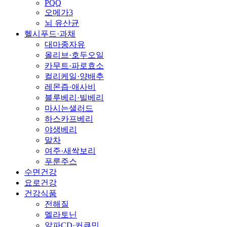
PQQ
오메가3
뇌 유산균
헬시푸드·과채
대마종자유
올리브·호두오일
카무트·파로효소
컬리케일·양배추
레몬즙·애사비
블루베리·빌베리
마시는샐러드
하스카프베리
야생베리
말차
여주·새싹보리
푸룬주스
수면건강
요로건강
건강식품
전해질
멜라토닌
알파CD·커큐민