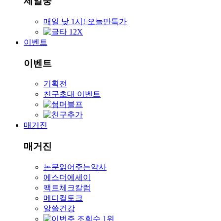
세일중
매일 낮 1시! 오늘만특가
이벤트
이벤트
기획전
친구초대 이벤트
매거진
매거진
논문읽어주는약사
에스더에세이
팩트체크칼럼
메디컬토크
알쓸건강