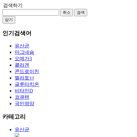
검색하기
취소
검색
닫기
인기검색어
유산균
마그네슘
오메가3
콜라겐
콘드로이친
멜라토닌
글루타치온
비타민D
코큐텐
국민영양
카테고리
유산균