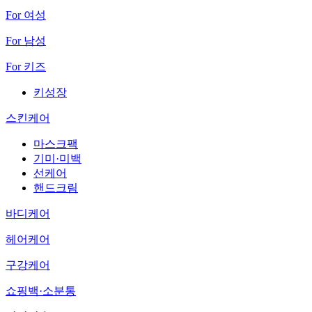
For 여성
For 남성
For 키즈
키성장
스킨케어
마스크팩
기미·미백
선케어
핸드크림
바디케어
헤어케어
구강케어
쇼핑백·소분통