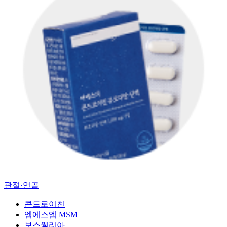
관절·연골
콘드로이친
엠에스엠 MSM
보스웰리아