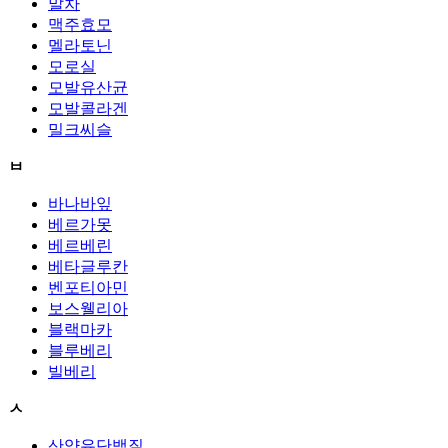
말차
맥주효모
멜라토닌
모로실
모발유산균
모발콜라겐
밀크씨슬
ㅂ
바나바잎
베르가못
베르베린
베타글루칸
벤포티아민
보스웰리아
블랙마카
블루베리
빌베리
ㅅ
산양유단백질