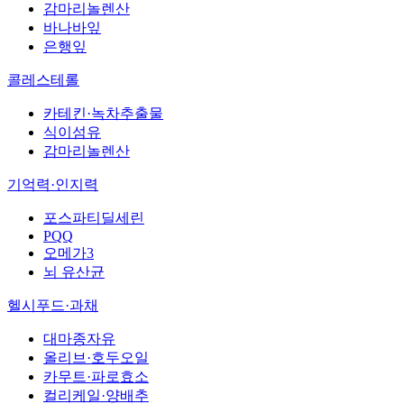
감마리놀렌산
바나바잎
은행잎
콜레스테롤
카테킨·녹차추출물
식이섬유
감마리놀렌산
기억력·인지력
포스파티딜세린
PQQ
오메가3
뇌 유산균
헬시푸드·과채
대마종자유
올리브·호두오일
카무트·파로효소
컬리케일·양배추