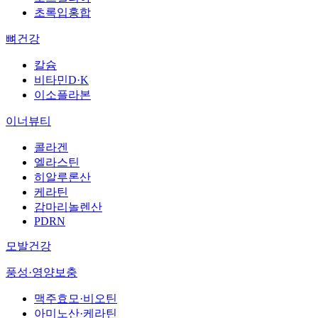
초록입홍합
뼈건강
칼슘
비타민D·K
이소플라본
이너뷰티
콜라겐
엘라스틴
히알루론산
케라틴
감마리놀렌산
PDRN
모발건강
풍성·영양보충
맥주효모·비오틴
아미노산·케라틴