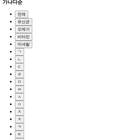
가나다순
전체
유산균
오메가
비타민
미네랄
ㄱ
ㄴ
ㄷ
ㄹ
ㅁ
ㅂ
ㅅ
ㅇ
ㅈ
ㅊ
ㅋ
ㅌ