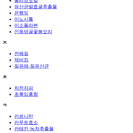
올리브오일
유산균발효굴추출물
은행잎
이노시톨
이소플라본
인동덩굴꽃봉오리
ㅈ
전해질
제비집
질유래·질유산균
ㅊ
차전자피
초록입홍합
ㅋ
카르니틴
카무트효소
카테킨·녹차추출물