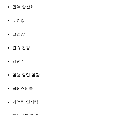
면역·항산화
눈건강
코건강
간·위건강
갱년기
혈행·혈압·혈당
콜레스테롤
기억력·인지력