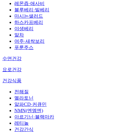
레몬즙·애사비
블루베리·빌베리
마시는샐러드
하스카프베리
야생베리
말차
여주·새싹보리
푸룬주스
수면건강
요로건강
건강식품
전해질
멜라토닌
알파CD·커큐민
NMN(엔엠엔)
아르기닌·블랙마카
레티놀
건강간식