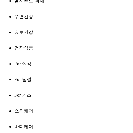
헬시푸드·과채
수면건강
요로건강
건강식품
For 여성
For 남성
For 키즈
스킨케어
바디케어