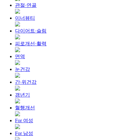
관절·연골
이너뷰티
다이어트·슬림
피로개선·활력
면역
눈건강
간·위건강
갱년기
혈행개선
For 여성
For 남성