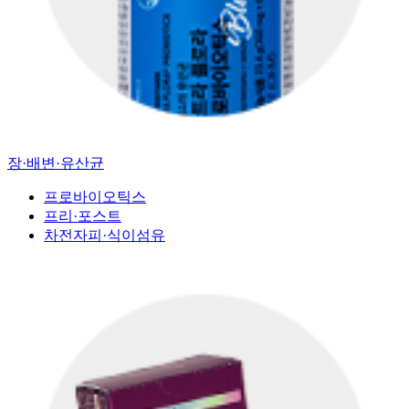
장·배변·유산균
프로바이오틱스
프리·포스트
차전자피·식이섬유