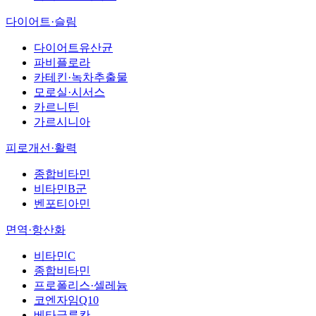
다이어트·슬림
다이어트유산균
파비플로라
카테킨·녹차추출물
모로실·시서스
카르니틴
가르시니아
피로개선·활력
종합비타민
비타민B군
벤포티아민
면역·항산화
비타민C
종합비타민
프로폴리스·셀레늄
코엔자임Q10
베타글루칸