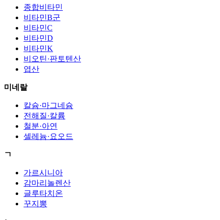
종합비타민
비타민B군
비타민C
비타민D
비타민K
비오틴·판토텐산
엽산
미네랄
칼슘·마그네슘
전해질·칼륨
철분·아연
셀레늄·요오드
ㄱ
가르시니아
감마리놀렌산
글루타치온
꾸지뽕