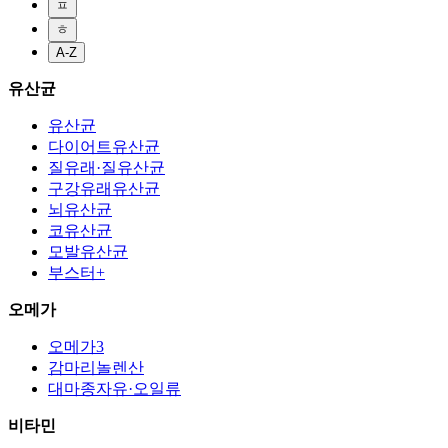
ㅍ
ㅎ
A-Z
유산균
유산균
다이어트유산균
질유래·질유산균
구강유래유산균
뇌유산균
코유산균
모발유산균
부스터+
오메가
오메가3
감마리놀렌산
대마종자유·오일류
비타민