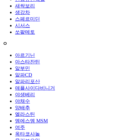
새싹보리
생강차
스페르미딘
시서스
쏘팔메토
ㅇ
아르기닌
아스타잔틴
알부민
알파CD
알파리포산
애플사이다비니거
야생베리
야채수
양배추
엘라스틴
엠에스엠 MSM
여주
옥타코사놀