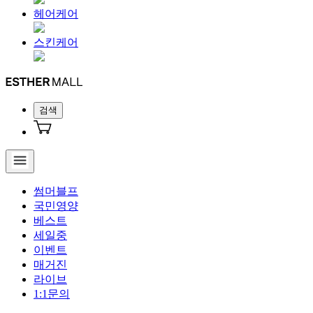
헤어케어
스킨케어
검색
썸머블프
국민영양
베스트
세일중
이벤트
매거진
라이브
1:1문의