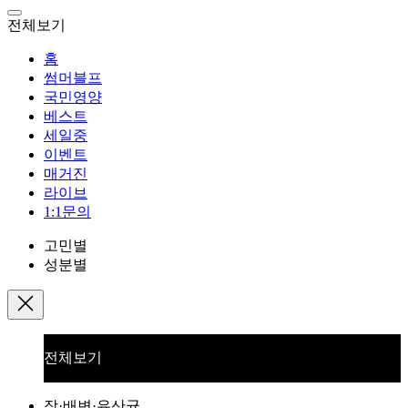
전체보기
홈
썸머블프
국민영양
베스트
세일중
이벤트
매거진
라이브
1:1문의
고민별
성분별
전체보기
장·배변·유산균