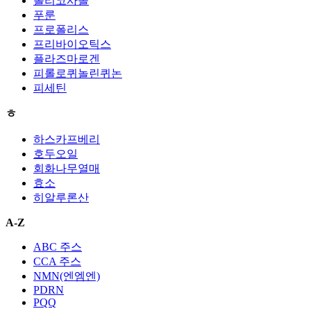
폴리코사놀
푸룬
프로폴리스
프리바이오틱스
플라즈마로겐
피롤로퀴놀린퀴논
피세틴
ㅎ
하스카프베리
호두오일
회화나무열매
효소
히알루론산
A-Z
ABC 주스
CCA 주스
NMN(엔엠엔)
PDRN
PQQ