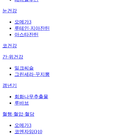
눈건강
오메가3
루테인·지아잔틴
아스타잔틴
코건강
간·위건강
밀크씨슬
그린세라·꾸지뽕
갱년기
회화나무추출물
루바브
혈행·혈압·혈당
오메가3
코엔자임Q10