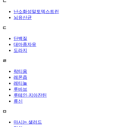
ㄴ
난소화성말토덱스트린
뇌유산균
ㄷ
단백질
대마종자유
도라지
ㄹ
락티움
레몬즙
레티놀
루바브
루테인·지아잔틴
류신
ㅁ
마시는 샐러드