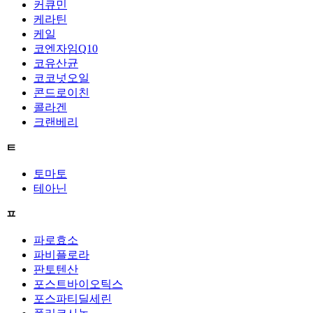
커큐민
케라틴
케일
코엔자임Q10
코유산균
코코넛오일
콘드로이친
콜라겐
크랜베리
ㅌ
토마토
테아닌
ㅍ
파로효소
파비플로라
판토텐산
포스트바이오틱스
포스파티딜세린