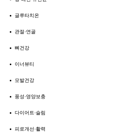
글루타치온
관절·연골
뼈건강
이너뷰티
모발건강
풍성·영양보충
다이어트·슬림
피로개선·활력