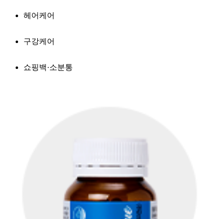
헤어케어
구강케어
쇼핑백·소분통