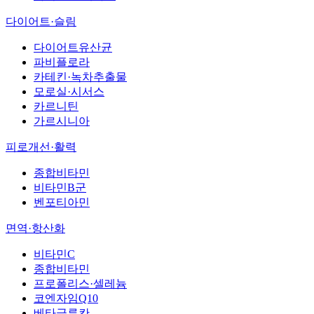
다이어트·슬림
다이어트유산균
파비플로라
카테킨·녹차추출물
모로실·시서스
카르니틴
가르시니아
피로개선·활력
종합비타민
비타민B군
벤포티아민
면역·항산화
비타민C
종합비타민
프로폴리스·셀레늄
코엔자임Q10
베타글루칸