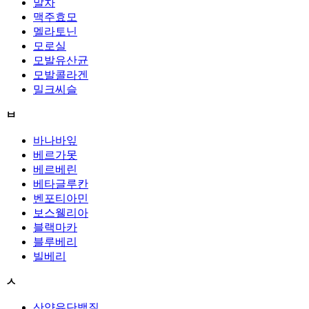
말차
맥주효모
멜라토닌
모로실
모발유산균
모발콜라겐
밀크씨슬
ㅂ
바나바잎
베르가못
베르베린
베타글루칸
벤포티아민
보스웰리아
블랙마카
블루베리
빌베리
ㅅ
산양유단백질