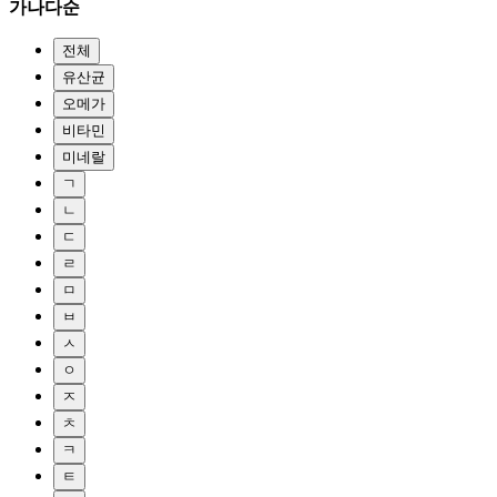
가나다순
전체
유산균
오메가
비타민
미네랄
ㄱ
ㄴ
ㄷ
ㄹ
ㅁ
ㅂ
ㅅ
ㅇ
ㅈ
ㅊ
ㅋ
ㅌ