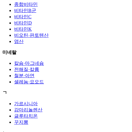
종합비타민
비타민B군
비타민C
비타민D
비타민K
비오틴·판토텐산
엽산
미네랄
칼슘·마그네슘
전해질·칼륨
철분·아연
셀레늄·요오드
ㄱ
가르시니아
감마리놀렌산
글루타치온
꾸지뽕