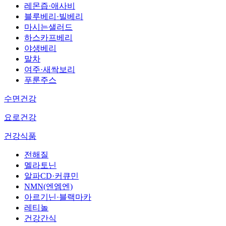
레몬즙·애사비
블루베리·빌베리
마시는샐러드
하스카프베리
야생베리
말차
여주·새싹보리
푸룬주스
수면건강
요로건강
건강식품
전해질
멜라토닌
알파CD·커큐민
NMN(엔엠엔)
아르기닌·블랙마카
레티놀
건강간식