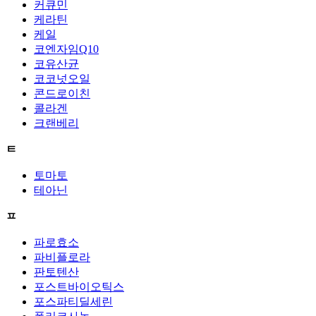
커큐민
케라틴
케일
코엔자임Q10
코유산균
코코넛오일
콘드로이친
콜라겐
크랜베리
ㅌ
토마토
테아닌
ㅍ
파로효소
파비플로라
판토텐산
포스트바이오틱스
포스파티딜세린