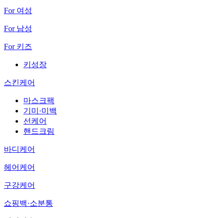
For 여성
For 남성
For 키즈
키성장
스킨케어
마스크팩
기미·미백
선케어
핸드크림
바디케어
헤어케어
구강케어
쇼핑백·소분통