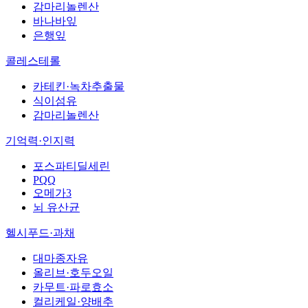
감마리놀렌산
바나바잎
은행잎
콜레스테롤
카테킨·녹차추출물
식이섬유
감마리놀렌산
기억력·인지력
포스파티딜세린
PQQ
오메가3
뇌 유산균
헬시푸드·과채
대마종자유
올리브·호두오일
카무트·파로효소
컬리케일·양배추