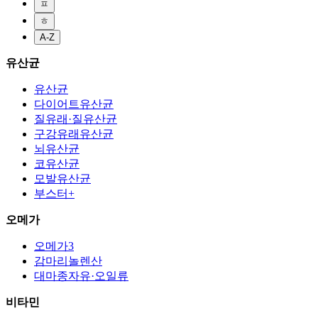
ㅍ
ㅎ
A-Z
유산균
유산균
다이어트유산균
질유래·질유산균
구강유래유산균
뇌유산균
코유산균
모발유산균
부스터+
오메가
오메가3
감마리놀렌산
대마종자유·오일류
비타민