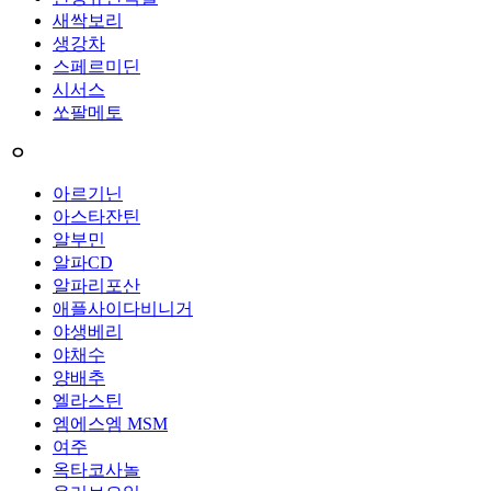
새싹보리
생강차
스페르미딘
시서스
쏘팔메토
ㅇ
아르기닌
아스타잔틴
알부민
알파CD
알파리포산
애플사이다비니거
야생베리
야채수
양배추
엘라스틴
엠에스엠 MSM
여주
옥타코사놀