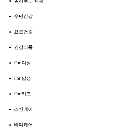
헬시푸드·과채
수면건강
요로건강
건강식품
For 여성
For 남성
For 키즈
스킨케어
바디케어