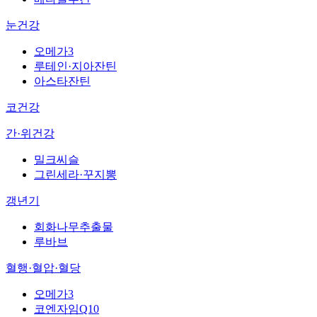
눈건강
오메가3
루테인·지아잔틴
아스타잔틴
코건강
간·위건강
밀크씨슬
그린세라·꾸지뽕
갱년기
회화나무추출물
루바브
혈행·혈압·혈당
오메가3
코엔자임Q10