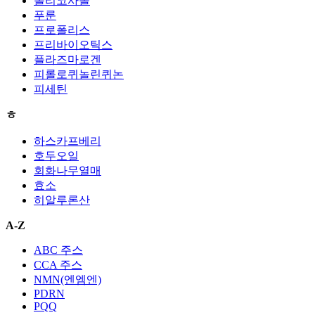
폴리코사놀
푸룬
프로폴리스
프리바이오틱스
플라즈마로겐
피롤로퀴놀린퀴논
피세틴
ㅎ
하스카프베리
호두오일
회화나무열매
효소
히알루론산
A-Z
ABC 주스
CCA 주스
NMN(엔엠엔)
PDRN
PQQ