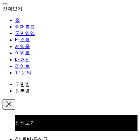
전체보기
홈
썸머블프
국민영양
베스트
세일중
이벤트
매거진
라이브
1:1문의
고민별
성분별
전체보기
장·배변·유산균