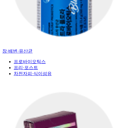
장·배변·유산균
프로바이오틱스
프리·포스트
차전자피·식이섬유