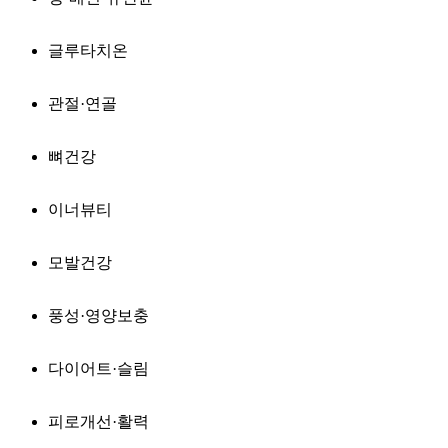
글루타치온
관절·연골
뼈건강
이너뷰티
모발건강
풍성·영양보충
다이어트·슬림
피로개선·활력