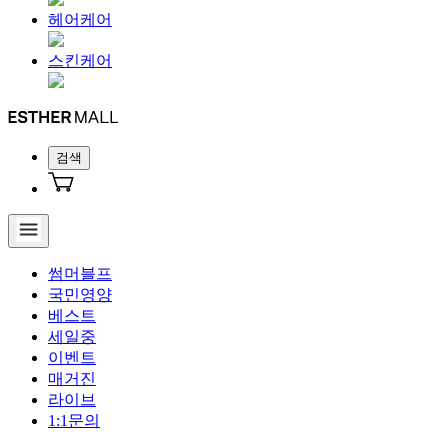
헤어케어
스킨케어
검색
썸머블프
국민영양
베스트
세일중
이벤트
매거진
라이브
1:1문의