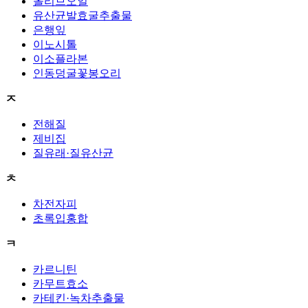
올리브오일
유산균발효굴추출물
은행잎
이노시톨
이소플라본
인동덩굴꽃봉오리
ㅈ
전해질
제비집
질유래·질유산균
ㅊ
차전자피
초록입홍합
ㅋ
카르니틴
카무트효소
카테킨·녹차추출물