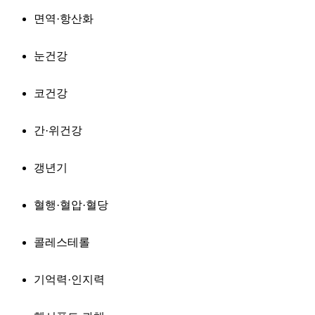
면역·항산화
눈건강
코건강
간·위건강
갱년기
혈행·혈압·혈당
콜레스테롤
기억력·인지력