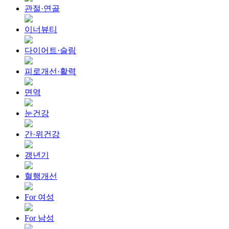
관절·연골
이너뷰티
다이어트·슬림
피로개선·활력
면역
눈건강
간·위건강
갱년기
혈행개선
For 여성
For 남성