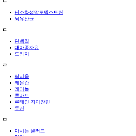
ㄴ
난소화성말토덱스트린
뇌유산균
ㄷ
단백질
대마종자유
도라지
ㄹ
락티움
레몬즙
레티놀
루바브
루테인·지아잔틴
류신
ㅁ
마시는 샐러드