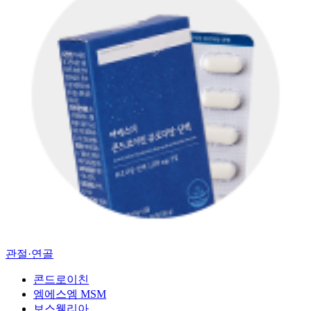
관절·연골
콘드로이친
엠에스엠 MSM
보스웰리아