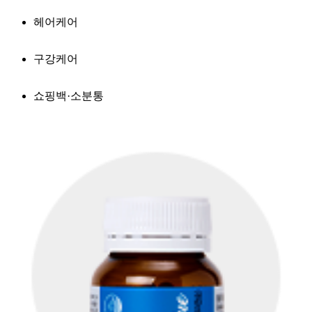
헤어케어
구강케어
쇼핑백·소분통