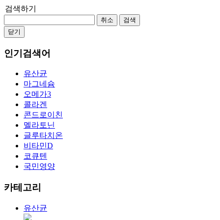
검색하기
취소
검색
닫기
인기검색어
유산균
마그네슘
오메가3
콜라겐
콘드로이친
멜라토닌
글루타치온
비타민D
코큐텐
국민영양
카테고리
유산균