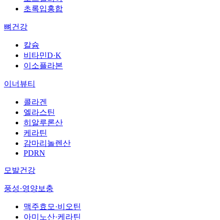
초록입홍합
뼈건강
칼슘
비타민D·K
이소플라본
이너뷰티
콜라겐
엘라스틴
히알루론산
케라틴
감마리놀렌산
PDRN
모발건강
풍성·영양보충
맥주효모·비오틴
아미노산·케라틴