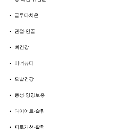
글루타치온
관절·연골
뼈건강
이너뷰티
모발건강
풍성·영양보충
다이어트·슬림
피로개선·활력