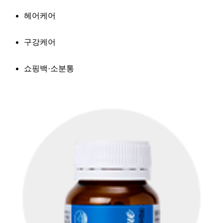
헤어케어
구강케어
쇼핑백·소분통