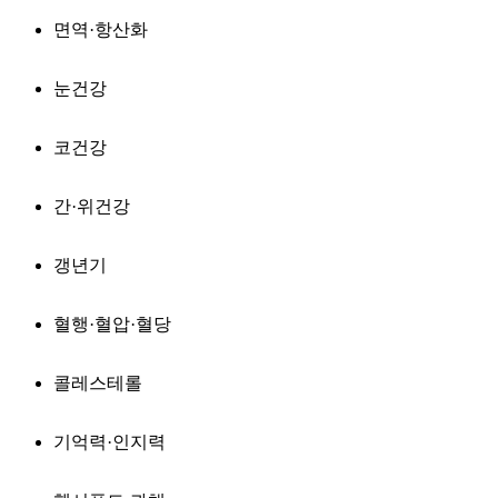
면역·항산화
눈건강
코건강
간·위건강
갱년기
혈행·혈압·혈당
콜레스테롤
기억력·인지력