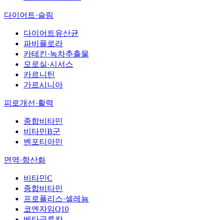
다이어트·슬림
다이어트유산균
파비플로라
카테킨·녹차추출물
모로실·시서스
카르니틴
가르시니아
피로개선·활력
종합비타민
비타민B군
벤포티아민
면역·항산화
비타민C
종합비타민
프로폴리스·셀레늄
코엔자임Q10
베타글루칸