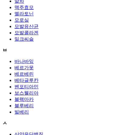
말차
맥주효모
멜라토닌
모로실
모발유산균
모발콜라겐
밀크씨슬
ㅂ
바나바잎
베르가못
베르베린
베타글루칸
벤포티아민
보스웰리아
블랙마카
블루베리
빌베리
ㅅ
산양유단백질