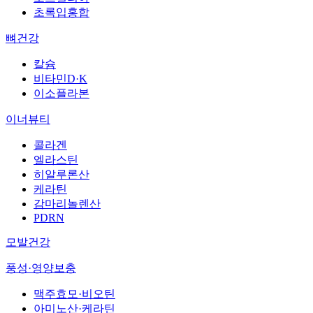
초록입홍합
뼈건강
칼슘
비타민D·K
이소플라본
이너뷰티
콜라겐
엘라스틴
히알루론산
케라틴
감마리놀렌산
PDRN
모발건강
풍성·영양보충
맥주효모·비오틴
아미노산·케라틴