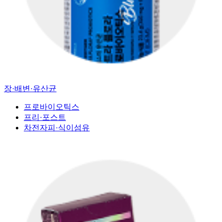
장·배변·유산균
프로바이오틱스
프리·포스트
차전자피·식이섬유