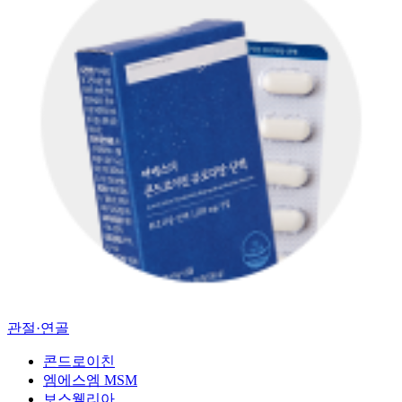
관절·연골
콘드로이친
엠에스엠 MSM
보스웰리아