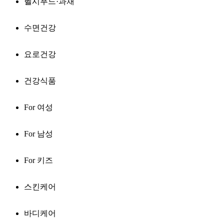
헬시푸드·과채
수면건강
요로건강
건강식품
For 여성
For 남성
For 키즈
스킨케어
바디케어