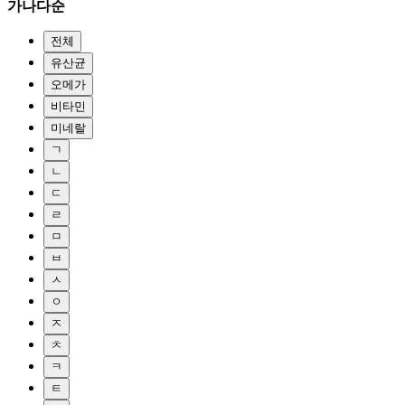
가나다순
전체
유산균
오메가
비타민
미네랄
ㄱ
ㄴ
ㄷ
ㄹ
ㅁ
ㅂ
ㅅ
ㅇ
ㅈ
ㅊ
ㅋ
ㅌ