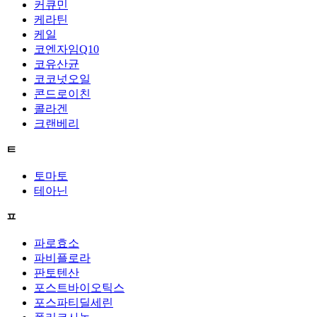
커큐민
케라틴
케일
코엔자임Q10
코유산균
코코넛오일
콘드로이친
콜라겐
크랜베리
ㅌ
토마토
테아닌
ㅍ
파로효소
파비플로라
판토텐산
포스트바이오틱스
포스파티딜세린