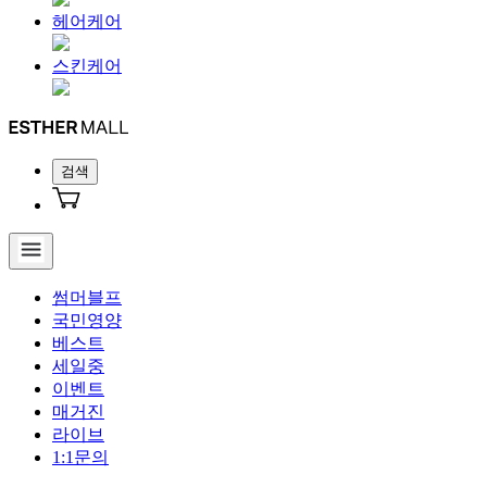
헤어케어
스킨케어
검색
썸머블프
국민영양
베스트
세일중
이벤트
매거진
라이브
1:1문의