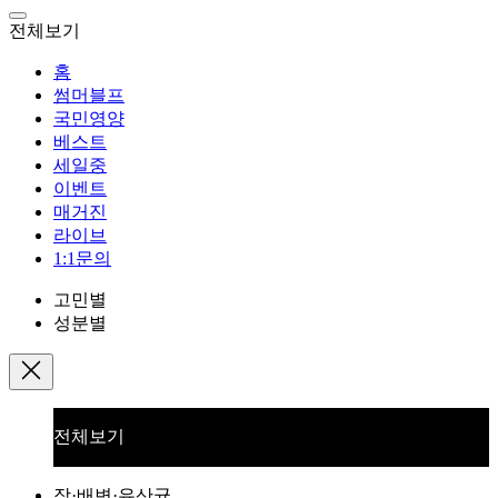
전체보기
홈
썸머블프
국민영양
베스트
세일중
이벤트
매거진
라이브
1:1문의
고민별
성분별
전체보기
장·배변·유산균