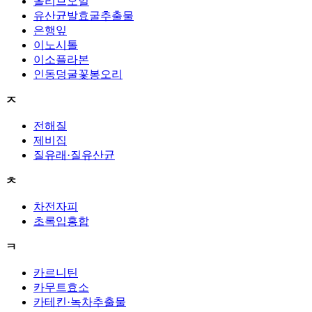
올리브오일
유산균발효굴추출물
은행잎
이노시톨
이소플라본
인동덩굴꽃봉오리
ㅈ
전해질
제비집
질유래·질유산균
ㅊ
차전자피
초록입홍합
ㅋ
카르니틴
카무트효소
카테킨·녹차추출물