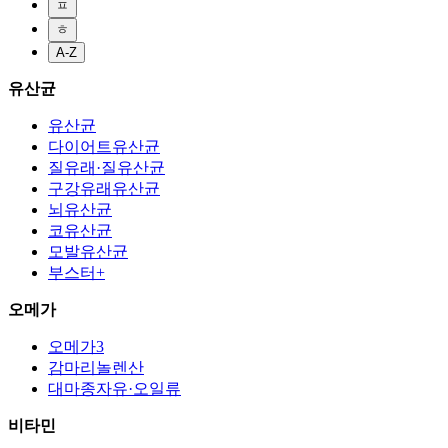
ㅍ
ㅎ
A-Z
유산균
유산균
다이어트유산균
질유래·질유산균
구강유래유산균
뇌유산균
코유산균
모발유산균
부스터+
오메가
오메가3
감마리놀렌산
대마종자유·오일류
비타민