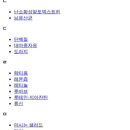
ㄴ
난소화성말토덱스트린
뇌유산균
ㄷ
단백질
대마종자유
도라지
ㄹ
락티움
레몬즙
레티놀
루바브
루테인·지아잔틴
류신
ㅁ
마시는 샐러드