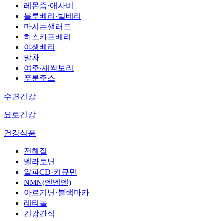
레몬즙·애사비
블루베리·빌베리
마시는샐러드
하스카프베리
야생베리
말차
여주·새싹보리
푸룬주스
수면건강
요로건강
건강식품
전해질
멜라토닌
알파CD·커큐민
NMN(엔엠엔)
아르기닌·블랙마카
레티놀
건강간식