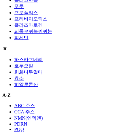
폴리코사놀
푸룬
프로폴리스
프리바이오틱스
플라즈마로겐
피롤로퀴놀린퀴논
피세틴
ㅎ
하스카프베리
호두오일
회화나무열매
효소
히알루론산
A-Z
ABC 주스
CCA 주스
NMN(엔엠엔)
PDRN
PQQ