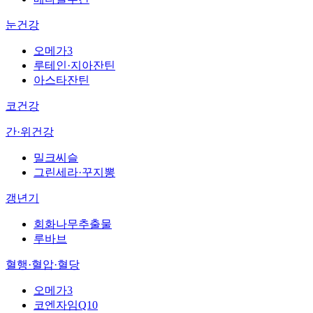
눈건강
오메가3
루테인·지아잔틴
아스타잔틴
코건강
간·위건강
밀크씨슬
그린세라·꾸지뽕
갱년기
회화나무추출물
루바브
혈행·혈압·혈당
오메가3
코엔자임Q10