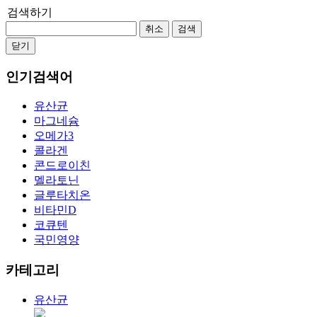
검색하기
취소
검색
닫기
인기검색어
유산균
마그네슘
오메가3
콜라겐
콘드로이친
멜라토닌
글루타치온
비타민D
코큐텐
국민영양
카테고리
유산균