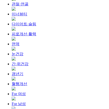
관절·연골
이너뷰티
다이어트·슬림
피로개선·활력
면역
눈건강
간·위건강
갱년기
혈행개선
For 여성
For 남성