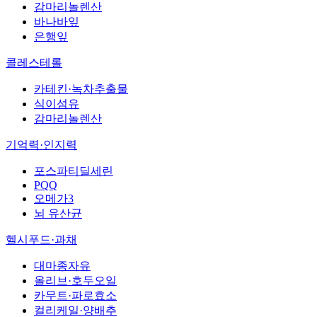
감마리놀렌산
바나바잎
은행잎
콜레스테롤
카테킨·녹차추출물
식이섬유
감마리놀렌산
기억력·인지력
포스파티딜세린
PQQ
오메가3
뇌 유산균
헬시푸드·과채
대마종자유
올리브·호두오일
카무트·파로효소
컬리케일·양배추