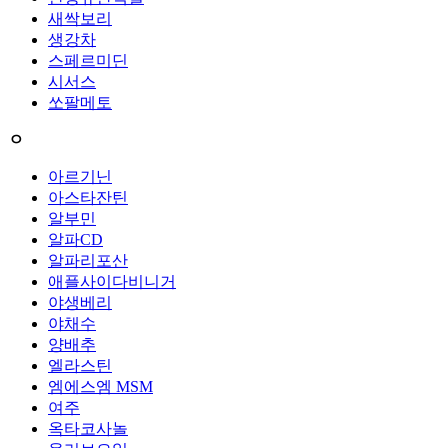
새싹보리
생강차
스페르미딘
시서스
쏘팔메토
ㅇ
아르기닌
아스타잔틴
알부민
알파CD
알파리포산
애플사이다비니거
야생베리
야채수
양배추
엘라스틴
엠에스엠 MSM
여주
옥타코사놀