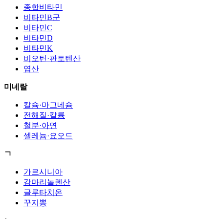
종합비타민
비타민B군
비타민C
비타민D
비타민K
비오틴·판토텐산
엽산
미네랄
칼슘·마그네슘
전해질·칼륨
철분·아연
셀레늄·요오드
ㄱ
가르시니아
감마리놀렌산
글루타치온
꾸지뽕