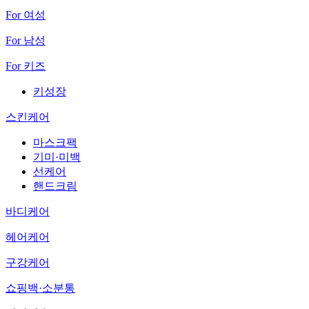
For 여성
For 남성
For 키즈
키성장
스킨케어
마스크팩
기미·미백
선케어
핸드크림
바디케어
헤어케어
구강케어
쇼핑백·소분통