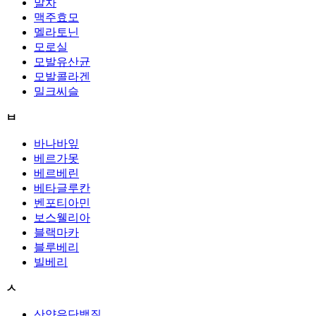
말차
맥주효모
멜라토닌
모로실
모발유산균
모발콜라겐
밀크씨슬
ㅂ
바나바잎
베르가못
베르베린
베타글루칸
벤포티아민
보스웰리아
블랙마카
블루베리
빌베리
ㅅ
산양유단백질