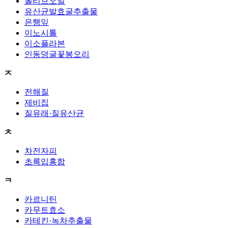
올리브오일
유산균발효굴추출물
은행잎
이노시톨
이소플라본
인동덩굴꽃봉오리
ㅈ
전해질
제비집
질유래·질유산균
ㅊ
차전자피
초록입홍합
ㅋ
카르니틴
카무트효소
카테킨·녹차추출물