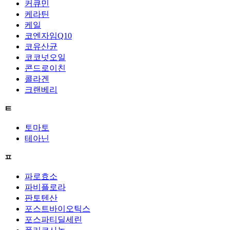
커큐민
케라틴
케일
코엔자임Q10
코유산균
코코넛오일
콘드로이친
콜라겐
크랜베리
ㅌ
토마토
테아닌
ㅍ
파로효소
파비플로라
판토텐산
포스트바이오틱스
포스파티딜세린