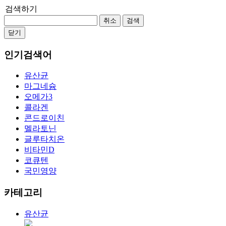
검색하기
취소
검색
닫기
인기검색어
유산균
마그네슘
오메가3
콜라겐
콘드로이친
멜라토닌
글루타치온
비타민D
코큐텐
국민영양
카테고리
유산균