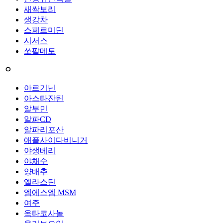
새싹보리
생강차
스페르미딘
시서스
쏘팔메토
ㅇ
아르기닌
아스타잔틴
알부민
알파CD
알파리포산
애플사이다비니거
야생베리
야채수
양배추
엘라스틴
엠에스엠 MSM
여주
옥타코사놀