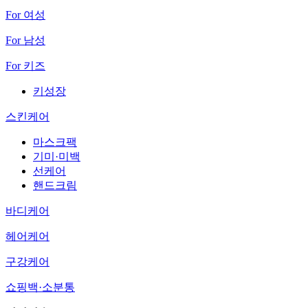
For 여성
For 남성
For 키즈
키성장
스킨케어
마스크팩
기미·미백
선케어
핸드크림
바디케어
헤어케어
구강케어
쇼핑백·소분통