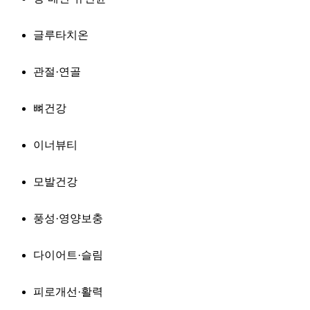
글루타치온
관절·연골
뼈건강
이너뷰티
모발건강
풍성·영양보충
다이어트·슬림
피로개선·활력