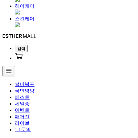
헤어케어
스킨케어
검색
썸머블프
국민영양
베스트
세일중
이벤트
매거진
라이브
1:1문의