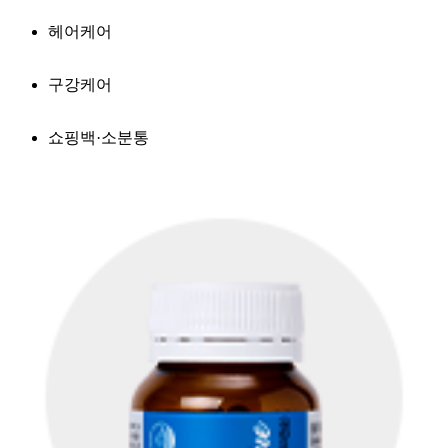
헤어케어
구강케어
쇼핑백·소분통