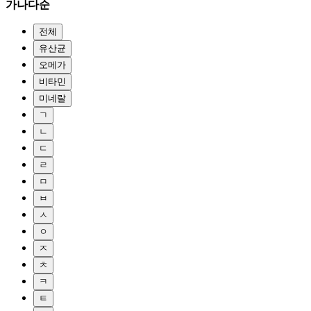
가나다순
전체
유산균
오메가
비타민
미네랄
ㄱ
ㄴ
ㄷ
ㄹ
ㅁ
ㅂ
ㅅ
ㅇ
ㅈ
ㅊ
ㅋ
ㅌ