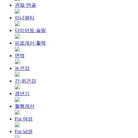
관절·연골
이너뷰티
다이어트·슬림
피로개선·활력
면역
눈건강
간·위건강
갱년기
혈행개선
For 여성
For 남성