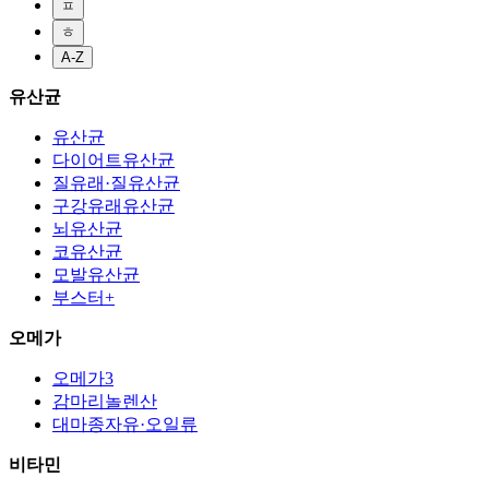
ㅍ
ㅎ
A-Z
유산균
유산균
다이어트유산균
질유래·질유산균
구강유래유산균
뇌유산균
코유산균
모발유산균
부스터+
오메가
오메가3
감마리놀렌산
대마종자유·오일류
비타민