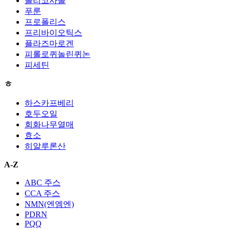
폴리코사놀
푸룬
프로폴리스
프리바이오틱스
플라즈마로겐
피롤로퀴놀린퀴논
피세틴
ㅎ
하스카프베리
호두오일
회화나무열매
효소
히알루론산
A-Z
ABC 주스
CCA 주스
NMN(엔엠엔)
PDRN
PQQ