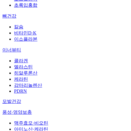
초록입홍합
뼈건강
칼슘
비타민D·K
이소플라본
이너뷰티
콜라겐
엘라스틴
히알루론산
케라틴
감마리놀렌산
PDRN
모발건강
풍성·영양보충
맥주효모·비오틴
아미노산·케라틴