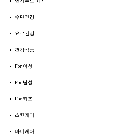
헬시푸드·과채
수면건강
요로건강
건강식품
For 여성
For 남성
For 키즈
스킨케어
바디케어