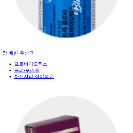
장·배변·유산균
프로바이오틱스
프리·포스트
차전자피·식이섬유