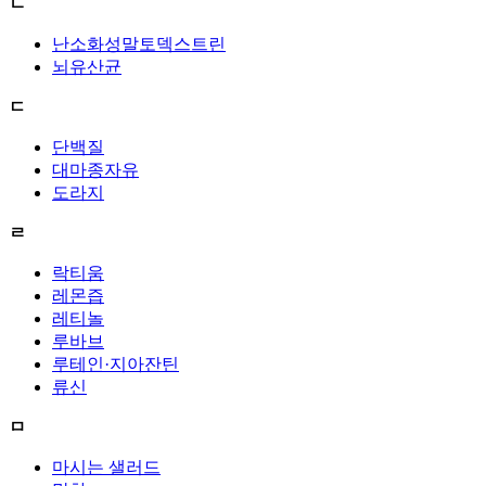
ㄴ
난소화성말토덱스트린
뇌유산균
ㄷ
단백질
대마종자유
도라지
ㄹ
락티움
레몬즙
레티놀
루바브
루테인·지아잔틴
류신
ㅁ
마시는 샐러드