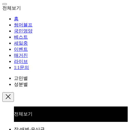
전체보기
홈
썸머블프
국민영양
베스트
세일중
이벤트
매거진
라이브
1:1문의
고민별
성분별
전체보기
장·배변·유산균