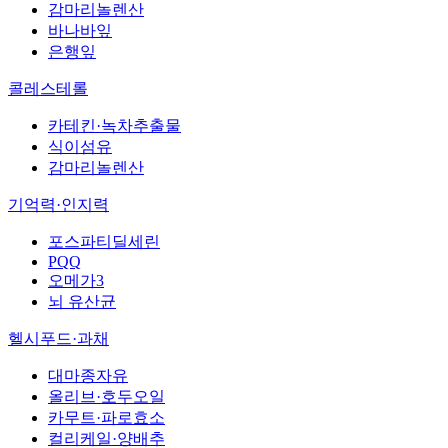
감마리놀렌산
바나바잎
은행잎
콜레스테롤
카테킨·녹차추출물
식이섬유
감마리놀렌산
기억력·인지력
포스파티딜세린
PQQ
오메가3
뇌 유산균
헬시푸드·과채
대마종자유
올리브·호두오일
카무트·파로효소
컬리케일·양배추