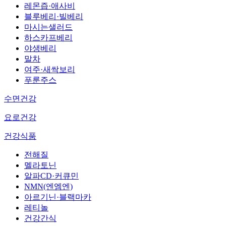
레몬즙·애사비
블루베리·빌베리
마시는샐러드
하스카프베리
야생베리
말차
여주·새싹보리
푸룬주스
수면건강
요로건강
건강식품
전해질
멜라토닌
알파CD·커큐민
NMN(엔엠엔)
아르기닌·블랙마카
레티놀
건강간식