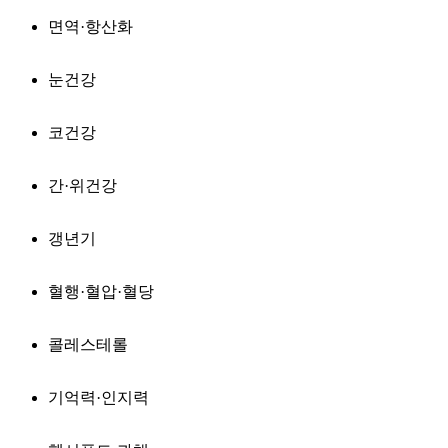
면역·항산화
눈건강
코건강
간·위건강
갱년기
혈행·혈압·혈당
콜레스테롤
기억력·인지력