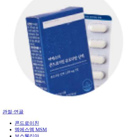
관절·연골
콘드로이친
엠에스엠 MSM
보스웰리아