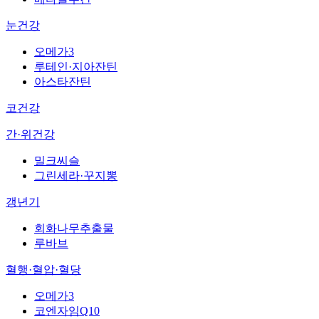
눈건강
오메가3
루테인·지아잔틴
아스타잔틴
코건강
간·위건강
밀크씨슬
그린세라·꾸지뽕
갱년기
회화나무추출물
루바브
혈행·혈압·혈당
오메가3
코엔자임Q10