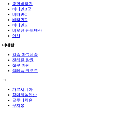
종합비타민
비타민B군
비타민C
비타민D
비타민K
비오틴·판토텐산
엽산
미네랄
칼슘·마그네슘
전해질·칼륨
철분·아연
셀레늄·요오드
ㄱ
가르시니아
감마리놀렌산
글루타치온
꾸지뽕