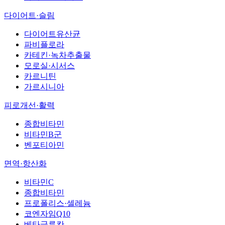
다이어트·슬림
다이어트유산균
파비플로라
카테킨·녹차추출물
모로실·시서스
카르니틴
가르시니아
피로개선·활력
종합비타민
비타민B군
벤포티아민
면역·항산화
비타민C
종합비타민
프로폴리스·셀레늄
코엔자임Q10
베타글루칸