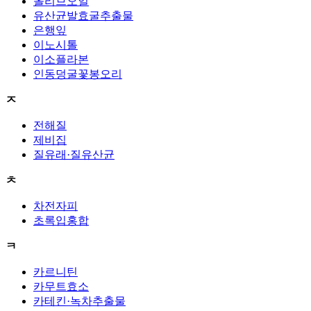
올리브오일
유산균발효굴추출물
은행잎
이노시톨
이소플라본
인동덩굴꽃봉오리
ㅈ
전해질
제비집
질유래·질유산균
ㅊ
차전자피
초록입홍합
ㅋ
카르니틴
카무트효소
카테킨·녹차추출물