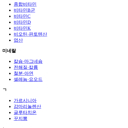
종합비타민
비타민B군
비타민C
비타민D
비타민K
비오틴·판토텐산
엽산
미네랄
칼슘·마그네슘
전해질·칼륨
철분·아연
셀레늄·요오드
ㄱ
가르시니아
감마리놀렌산
글루타치온
꾸지뽕