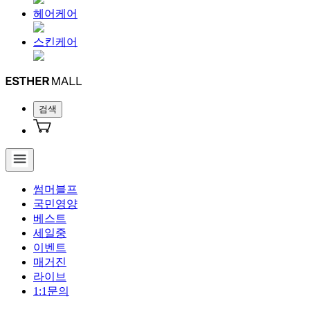
헤어케어
스킨케어
검색
썸머블프
국민영양
베스트
세일중
이벤트
매거진
라이브
1:1문의