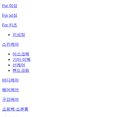
For 여성
For 남성
For 키즈
키성장
스킨케어
마스크팩
기미·미백
선케어
핸드크림
바디케어
헤어케어
구강케어
쇼핑백·소분통