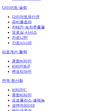
다이어트·슬림
다이어트유산균
파비플로라
카테킨·녹차추출물
모로실·시서스
카르니틴
가르시니아
피로개선·활력
종합비타민
비타민B군
벤포티아민
면역·항산화
비타민C
종합비타민
프로폴리스·셀레늄
코엔자임Q10
베타글루칸