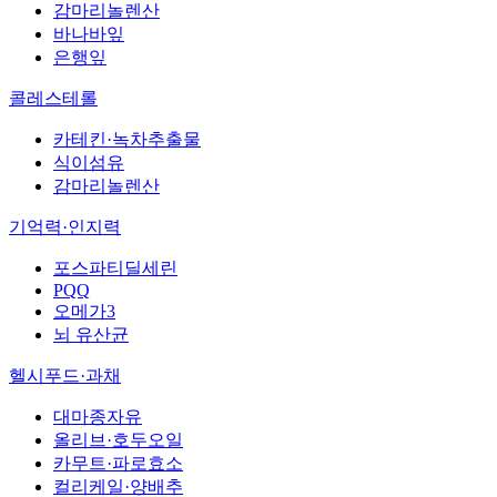
감마리놀렌산
바나바잎
은행잎
콜레스테롤
카테킨·녹차추출물
식이섬유
감마리놀렌산
기억력·인지력
포스파티딜세린
PQQ
오메가3
뇌 유산균
헬시푸드·과채
대마종자유
올리브·호두오일
카무트·파로효소
컬리케일·양배추