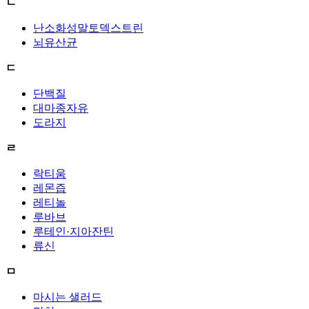
ㄴ
난소화성말토덱스트린
뇌유산균
ㄷ
단백질
대마종자유
도라지
ㄹ
락티움
레몬즙
레티놀
루바브
루테인·지아잔틴
류신
ㅁ
마시는 샐러드