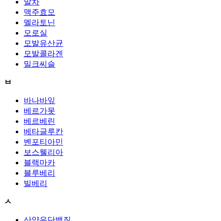
말차
맥주효모
멜라토닌
모로실
모발유산균
모발콜라겐
밀크씨슬
ㅂ
바나바잎
베르가못
베르베린
베타글루칸
벤포티아민
보스웰리아
블랙마카
블루베리
빌베리
ㅅ
산양유단백질