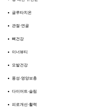
글루타치온
관절·연골
뼈건강
이너뷰티
모발건강
풍성·영양보충
다이어트·슬림
피로개선·활력