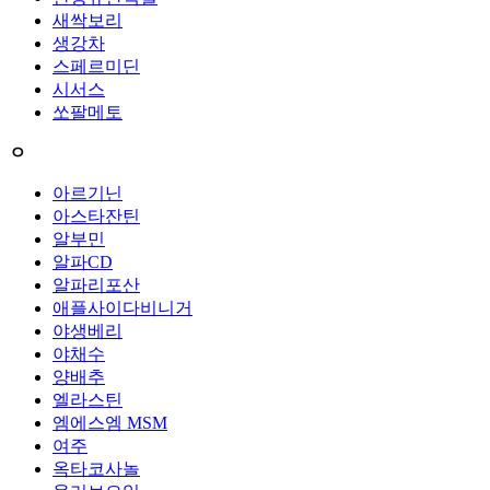
새싹보리
생강차
스페르미딘
시서스
쏘팔메토
ㅇ
아르기닌
아스타잔틴
알부민
알파CD
알파리포산
애플사이다비니거
야생베리
야채수
양배추
엘라스틴
엠에스엠 MSM
여주
옥타코사놀