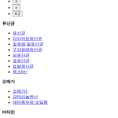
ㅍ
ㅎ
A-Z
유산균
유산균
다이어트유산균
질유래·질유산균
구강유래유산균
뇌유산균
코유산균
모발유산균
부스터+
오메가
오메가3
감마리놀렌산
대마종자유·오일류
비타민