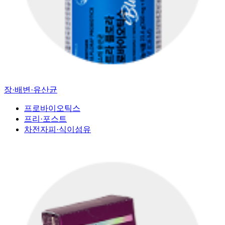
장·배변·유산균
프로바이오틱스
프리·포스트
차전자피·식이섬유