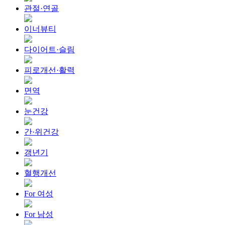
관절·연골
이너뷰티
다이어트·슬림
피로개선·활력
면역
눈건강
간·위건강
갱년기
혈행개선
For 여성
For 남성