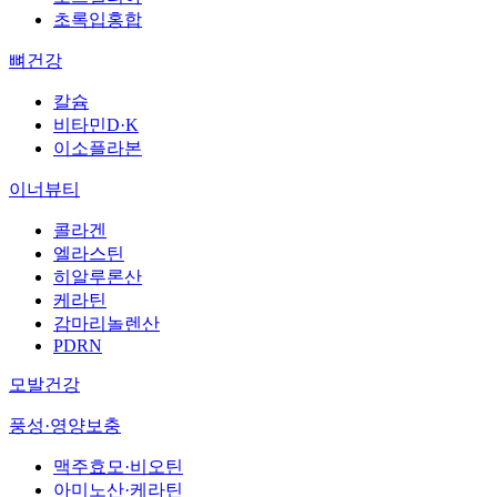
초록입홍합
뼈건강
칼슘
비타민D·K
이소플라본
이너뷰티
콜라겐
엘라스틴
히알루론산
케라틴
감마리놀렌산
PDRN
모발건강
풍성·영양보충
맥주효모·비오틴
아미노산·케라틴