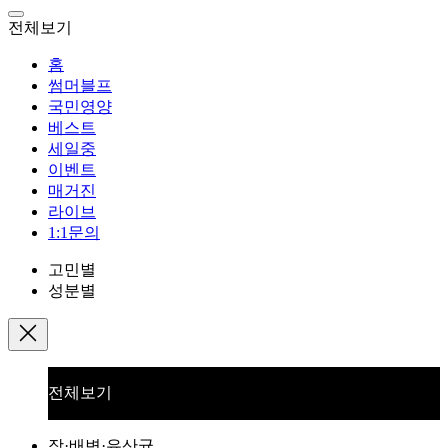
전체보기
홈
썸머블프
국민영양
베스트
세일중
이벤트
매거진
라이브
1:1문의
고민별
성분별
전체보기
장·배변·유산균