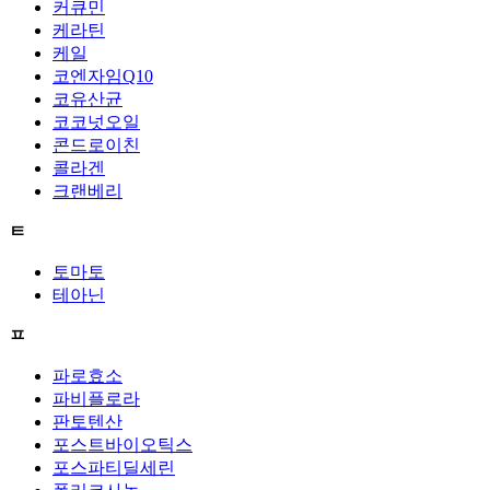
커큐민
케라틴
케일
코엔자임Q10
코유산균
코코넛오일
콘드로이친
콜라겐
크랜베리
ㅌ
토마토
테아닌
ㅍ
파로효소
파비플로라
판토텐산
포스트바이오틱스
포스파티딜세린