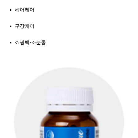
헤어케어
구강케어
쇼핑백·소분통