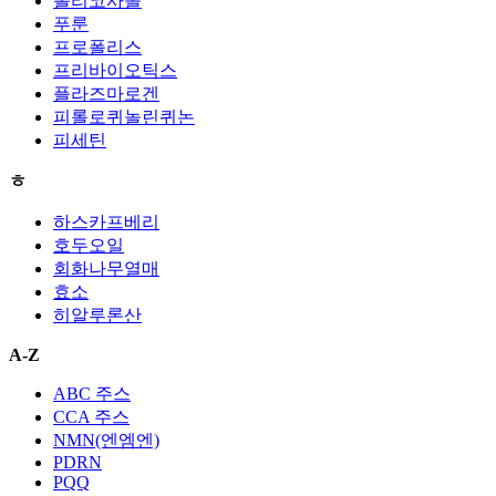
폴리코사놀
푸룬
프로폴리스
프리바이오틱스
플라즈마로겐
피롤로퀴놀린퀴논
피세틴
ㅎ
하스카프베리
호두오일
회화나무열매
효소
히알루론산
A-Z
ABC 주스
CCA 주스
NMN(엔엠엔)
PDRN
PQQ