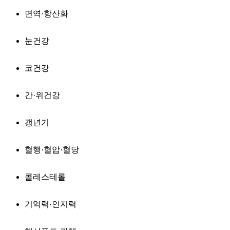
면역·항산화
눈건강
코건강
간·위건강
갱년기
혈행·혈압·혈당
콜레스테롤
기억력·인지력