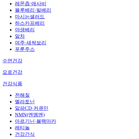
레몬즙·애사비
블루베리·빌베리
마시는샐러드
하스카프베리
야생베리
말차
여주·새싹보리
푸룬주스
수면건강
요로건강
건강식품
전해질
멜라토닌
알파CD·커큐민
NMN(엔엠엔)
아르기닌·블랙마카
레티놀
건강간식