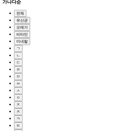
가나다순
전체
유산균
오메가
비타민
미네랄
ㄱ
ㄴ
ㄷ
ㄹ
ㅁ
ㅂ
ㅅ
ㅇ
ㅈ
ㅊ
ㅋ
ㅌ