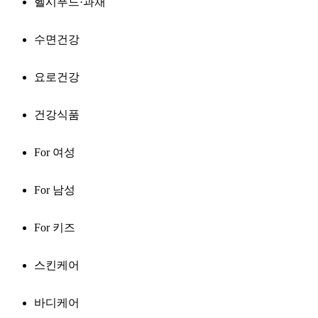
헬시푸드·과채
수면건강
요로건강
건강식품
For 여성
For 남성
For 키즈
스킨케어
바디케어