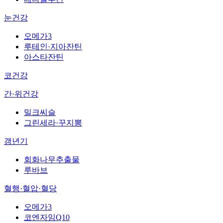
눈건강
오메가3
루테인·지아잔틴
아스타잔틴
코건강
간·위건강
밀크씨슬
그린세라·꾸지뽕
갱년기
회화나무추출물
루바브
혈행·혈압·혈당
오메가3
코엔자임Q10