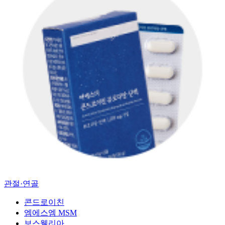
관절·연골
콘드로이친
엠에스엠 MSM
보스웰리아