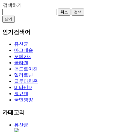
검색하기
취소
검색
닫기
인기검색어
유산균
마그네슘
오메가3
콜라겐
콘드로이친
멜라토닌
글루타치온
비타민D
코큐텐
국민영양
카테고리
유산균