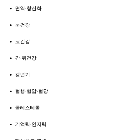
면역·항산화
눈건강
코건강
간·위건강
갱년기
혈행·혈압·혈당
콜레스테롤
기억력·인지력