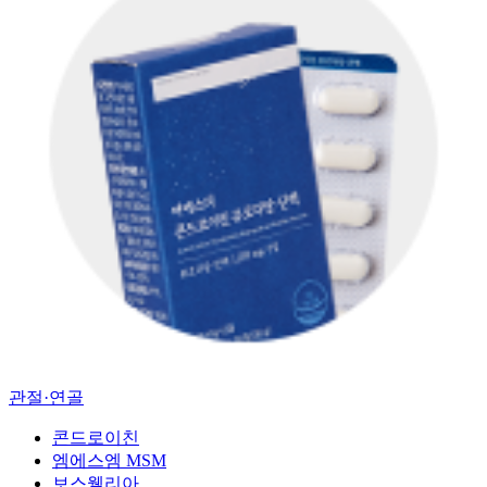
관절·연골
콘드로이친
엠에스엠 MSM
보스웰리아