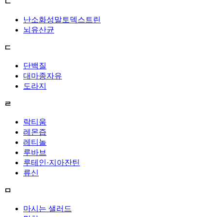
ㄴ
난소화성말토덱스트린
뇌유산균
ㄷ
단백질
대마종자유
도라지
ㄹ
락티움
레몬즙
레티놀
루바브
루테인·지아잔틴
류신
ㅁ
마시는 샐러드