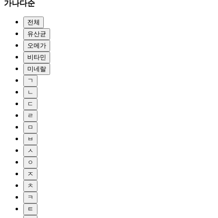
가나다순
전체
유산균
오메가
비타민
미네랄
ㄱ
ㄴ
ㄷ
ㄹ
ㅁ
ㅂ
ㅅ
ㅇ
ㅈ
ㅊ
ㅋ
ㅌ