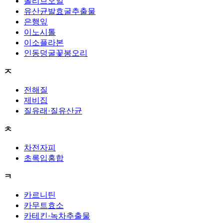
올리브오일
유산균발효굴추출물
은행잎
이노시톨
이소플라본
인동덩굴꽃봉오리
ㅈ
전해질
제비집
질유래·질유산균
ㅊ
차전자피
초록입홍합
ㅋ
카르니틴
카무트효소
카테킨·녹차추출물