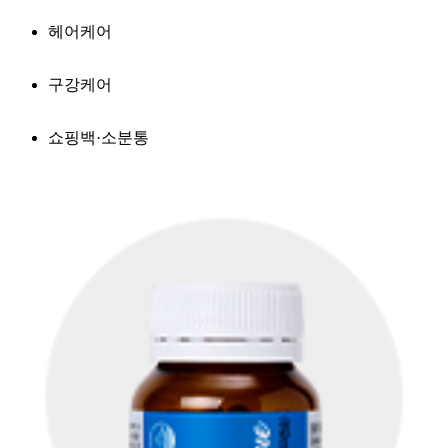
헤어케어
구강케어
쇼핑백·소분통