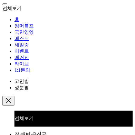
전체보기
홈
썸머블프
국민영양
베스트
세일중
이벤트
매거진
라이브
1:1문의
고민별
성분별
전체보기
장·배변·유산균