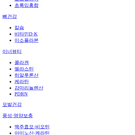
초록입홍합
뼈건강
칼슘
비타민D·K
이소플라본
이너뷰티
콜라겐
엘라스틴
히알루론산
케라틴
감마리놀렌산
PDRN
모발건강
풍성·영양보충
맥주효모·비오틴
아미노산·케라틴