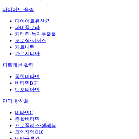
다이어트·슬림
다이어트유산균
파비플로라
카테킨·녹차추출물
모로실·시서스
카르니틴
가르시니아
피로개선·활력
종합비타민
비타민B군
벤포티아민
면역·항산화
비타민C
종합비타민
프로폴리스·셀레늄
코엔자임Q10
베타글루칸