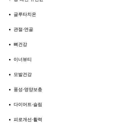
글루타치온
관절·연골
뼈건강
이너뷰티
모발건강
풍성·영양보충
다이어트·슬림
피로개선·활력