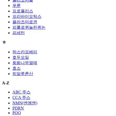
폴리코사놀
푸룬
프로폴리스
프리바이오틱스
플라즈마로겐
피롤로퀴놀린퀴논
피세틴
ㅎ
하스카프베리
호두오일
회화나무열매
효소
히알루론산
A-Z
ABC 주스
CCA 주스
NMN(엔엠엔)
PDRN
PQQ