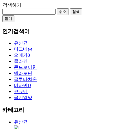
검색하기
취소
검색
닫기
인기검색어
유산균
마그네슘
오메가3
콜라겐
콘드로이친
멜라토닌
글루타치온
비타민D
코큐텐
국민영양
카테고리
유산균