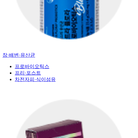
장·배변·유산균
프로바이오틱스
프리·포스트
차전자피·식이섬유