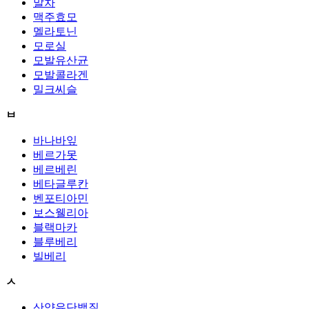
말차
맥주효모
멜라토닌
모로실
모발유산균
모발콜라겐
밀크씨슬
ㅂ
바나바잎
베르가못
베르베린
베타글루칸
벤포티아민
보스웰리아
블랙마카
블루베리
빌베리
ㅅ
산양유단백질