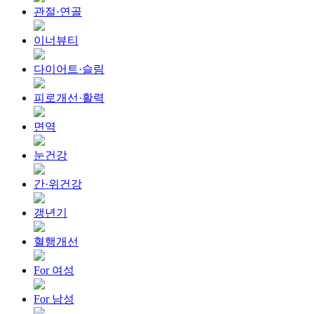
관절·연골
이너뷰티
다이어트·슬림
피로개선·활력
면역
눈건강
간·위건강
갱년기
혈행개선
For 여성
For 남성