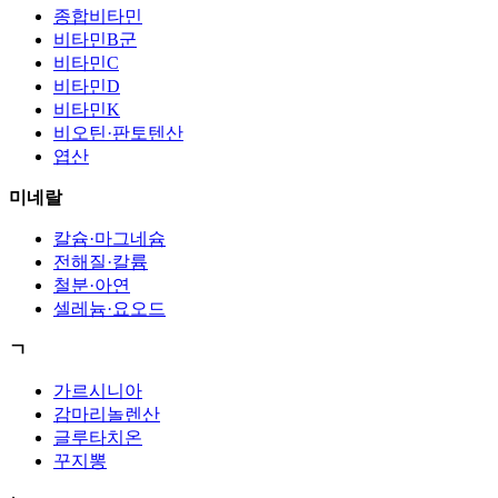
종합비타민
비타민B군
비타민C
비타민D
비타민K
비오틴·판토텐산
엽산
미네랄
칼슘·마그네슘
전해질·칼륨
철분·아연
셀레늄·요오드
ㄱ
가르시니아
감마리놀렌산
글루타치온
꾸지뽕