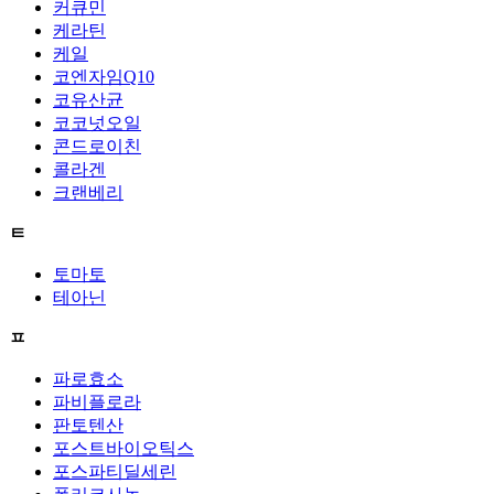
커큐민
케라틴
케일
코엔자임Q10
코유산균
코코넛오일
콘드로이친
콜라겐
크랜베리
ㅌ
토마토
테아닌
ㅍ
파로효소
파비플로라
판토텐산
포스트바이오틱스
포스파티딜세린