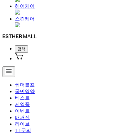
헤어케어
스킨케어
검색
썸머블프
국민영양
베스트
세일중
이벤트
매거진
라이브
1:1문의