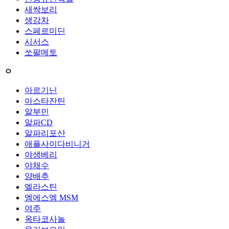
새싹보리
생강차
스페르미딘
시서스
쏘팔메토
ㅇ
아르기닌
아스타잔틴
알부민
알파CD
알파리포산
애플사이다비니거
야생베리
야채수
양배추
엘라스틴
엠에스엠 MSM
여주
옥타코사놀