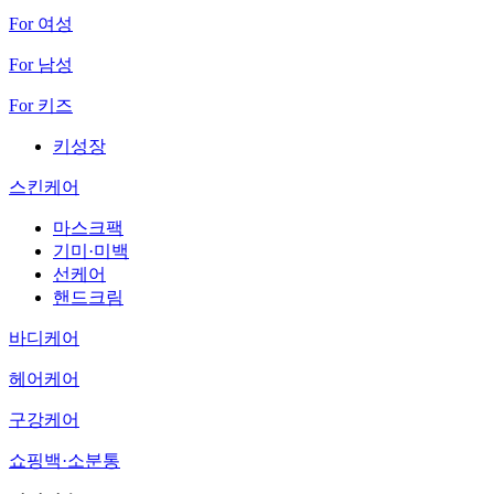
For 여성
For 남성
For 키즈
키성장
스킨케어
마스크팩
기미·미백
선케어
핸드크림
바디케어
헤어케어
구강케어
쇼핑백·소분통