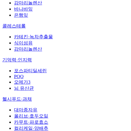
감마리놀렌산
바나바잎
은행잎
콜레스테롤
카테킨·녹차추출물
식이섬유
감마리놀렌산
기억력·인지력
포스파티딜세린
PQQ
오메가3
뇌 유산균
헬시푸드·과채
대마종자유
올리브·호두오일
카무트·파로효소
컬리케일·양배추