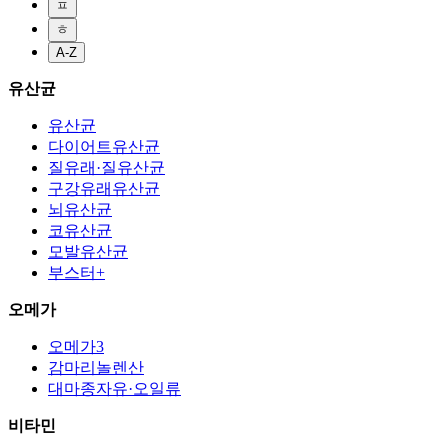
ㅍ
ㅎ
A-Z
유산균
유산균
다이어트유산균
질유래·질유산균
구강유래유산균
뇌유산균
코유산균
모발유산균
부스터+
오메가
오메가3
감마리놀렌산
대마종자유·오일류
비타민