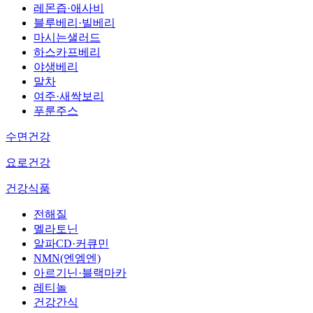
레몬즙·애사비
블루베리·빌베리
마시는샐러드
하스카프베리
야생베리
말차
여주·새싹보리
푸룬주스
수면건강
요로건강
건강식품
전해질
멜라토닌
알파CD·커큐민
NMN(엔엠엔)
아르기닌·블랙마카
레티놀
건강간식