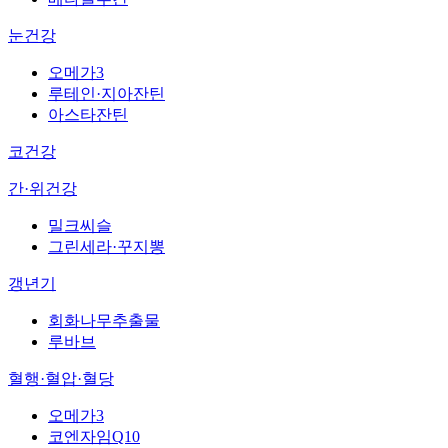
눈건강
오메가3
루테인·지아잔틴
아스타잔틴
코건강
간·위건강
밀크씨슬
그린세라·꾸지뽕
갱년기
회화나무추출물
루바브
혈행·혈압·혈당
오메가3
코엔자임Q10