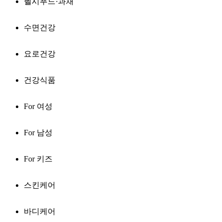
헬시푸드·과채
수면건강
요로건강
건강식품
For 여성
For 남성
For 키즈
스킨케어
바디케어