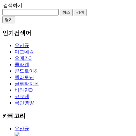
검색하기
취소
검색
닫기
인기검색어
유산균
마그네슘
오메가3
콜라겐
콘드로이친
멜라토닌
글루타치온
비타민D
코큐텐
국민영양
카테고리
유산균