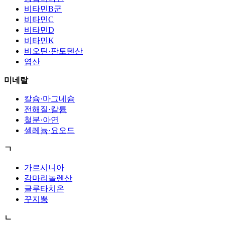
비타민B군
비타민C
비타민D
비타민K
비오틴·판토텐산
엽산
미네랄
칼슘·마그네슘
전해질·칼륨
철분·아연
셀레늄·요오드
ㄱ
가르시니아
감마리놀렌산
글루타치온
꾸지뽕
ㄴ