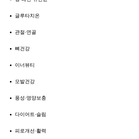
글루타치온
관절·연골
뼈건강
이너뷰티
모발건강
풍성·영양보충
다이어트·슬림
피로개선·활력