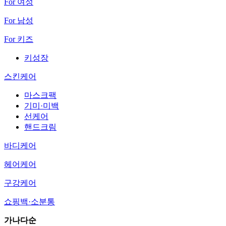
For 여성
For 남성
For 키즈
키성장
스킨케어
마스크팩
기미·미백
선케어
핸드크림
바디케어
헤어케어
구강케어
쇼핑백·소분통
가나다순