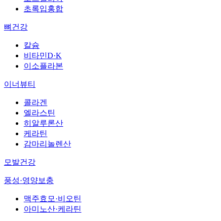
초록입홍합
뼈건강
칼슘
비타민D·K
이소플라본
이너뷰티
콜라겐
엘라스틴
히알루론산
케라틴
감마리놀렌산
모발건강
풍성·영양보충
맥주효모·비오틴
아미노산·케라틴