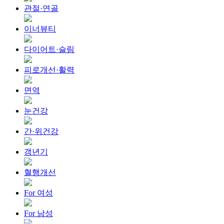
관절·연골
이너뷰티
다이어트·슬림
피로개선·활력
면역
눈건강
간·위건강
갱년기
혈행개선
For 여성
For 남성