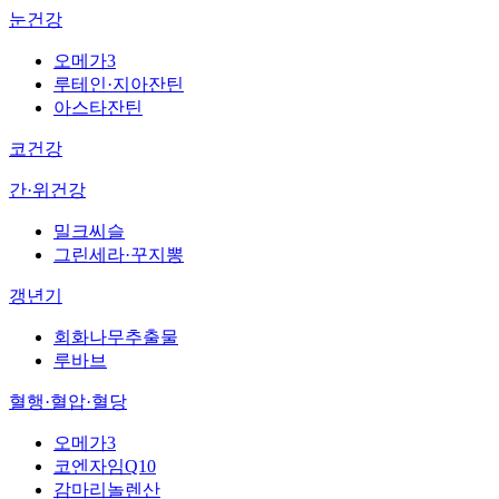
눈건강
오메가3
루테인·지아잔틴
아스타잔틴
코건강
간·위건강
밀크씨슬
그린세라·꾸지뽕
갱년기
회화나무추출물
루바브
혈행·혈압·혈당
오메가3
코엔자임Q10
감마리놀렌산