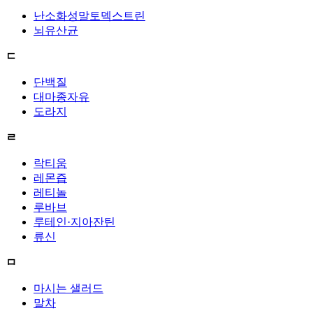
난소화성말토덱스트린
뇌유산균
ㄷ
단백질
대마종자유
도라지
ㄹ
락티움
레몬즙
레티놀
루바브
루테인·지아잔틴
류신
ㅁ
마시는 샐러드
말차