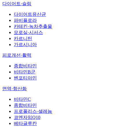
다이어트·슬림
다이어트유산균
파비플로라
카테킨·녹차추출물
모로실·시서스
카르니틴
가르시니아
피로개선·활력
종합비타민
비타민B군
벤포티아민
면역·항산화
비타민C
종합비타민
프로폴리스·셀레늄
코엔자임Q10
베타글루칸