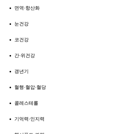
면역·항산화
눈건강
코건강
간·위건강
갱년기
혈행·혈압·혈당
콜레스테롤
기억력·인지력