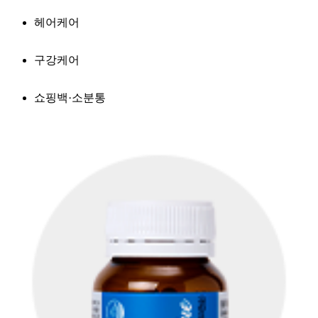
헤어케어
구강케어
쇼핑백·소분통