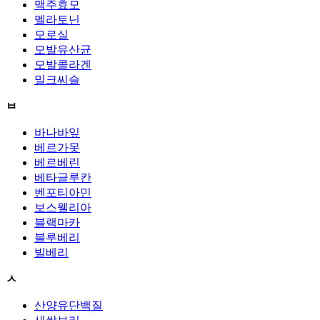
맥주효모
멜라토닌
모로실
모발유산균
모발콜라겐
밀크씨슬
ㅂ
바나바잎
베르가못
베르베린
베타글루칸
벤포티아민
보스웰리아
블랙마카
블루베리
빌베리
ㅅ
산양유단백질