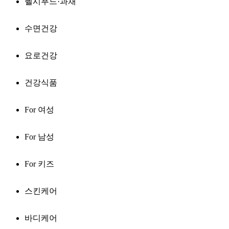
헬시푸드·과채
수면건강
요로건강
건강식품
For 여성
For 남성
For 키즈
스킨케어
바디케어