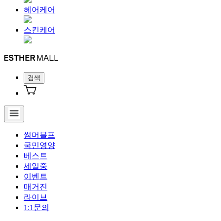
헤어케어
스킨케어
검색
썸머블프
국민영양
베스트
세일중
이벤트
매거진
라이브
1:1문의