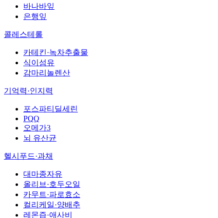
바나바잎
은행잎
콜레스테롤
카테킨·녹차추출물
식이섬유
감마리놀렌산
기억력·인지력
포스파티딜세린
PQQ
오메가3
뇌 유산균
헬시푸드·과채
대마종자유
올리브·호두오일
카무트·파로효소
컬리케일·양배추
레몬즙·애사비