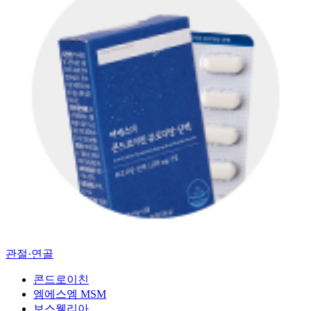
관절·연골
콘드로이친
엠에스엠 MSM
보스웰리아