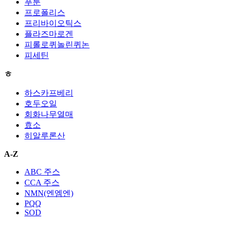
푸룬
프로폴리스
프리바이오틱스
플라즈마로겐
피롤로퀴놀린퀴논
피세틴
ㅎ
하스카프베리
호두오일
회화나무열매
효소
히알루론산
A-Z
ABC 주스
CCA 주스
NMN(엔엠엔)
PQQ
SOD