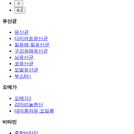
ㅎ
A-Z
유산균
유산균
다이어트유산균
질유래·질유산균
구강유래유산균
뇌유산균
코유산균
모발유산균
부스터+
오메가
오메가3
감마리놀렌산
대마종자유·오일류
비타민
종합비타민