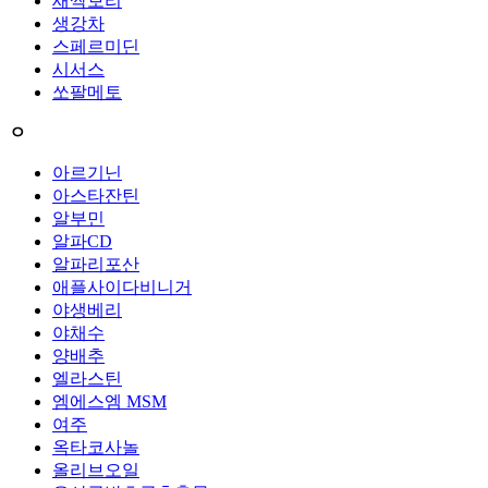
새싹보리
생강차
스페르미딘
시서스
쏘팔메토
ㅇ
아르기닌
아스타잔틴
알부민
알파CD
알파리포산
애플사이다비니거
야생베리
야채수
양배추
엘라스틴
엠에스엠 MSM
여주
옥타코사놀
올리브오일