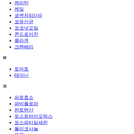
케라틴
케일
코엔자임Q10
코유산균
코코넛오일
콘드로이친
콜라겐
크랜베리
ㅌ
토마토
테아닌
ㅍ
파로효소
파비플로라
판토텐산
포스트바이오틱스
포스파티딜세린
폴리코사놀