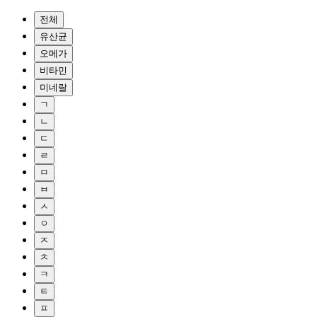
전체
유산균
오메가
비타민
미네랄
ㄱ
ㄴ
ㄷ
ㄹ
ㅁ
ㅂ
ㅅ
ㅇ
ㅈ
ㅊ
ㅋ
ㅌ
ㅍ