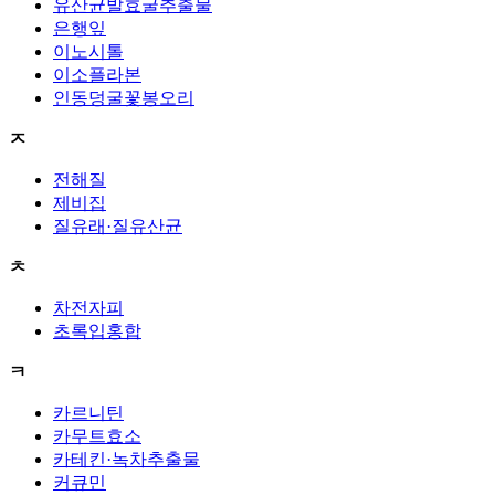
유산균발효굴추출물
은행잎
이노시톨
이소플라본
인동덩굴꽃봉오리
ㅈ
전해질
제비집
질유래·질유산균
ㅊ
차전자피
초록입홍합
ㅋ
카르니틴
카무트효소
카테킨·녹차추출물
커큐민