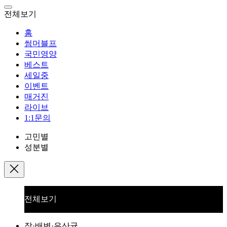
전체보기
홈
썸머블프
국민영양
베스트
세일중
이벤트
매거진
라이브
1:1문의
고민별
성분별
전체보기
장·배변·유산균