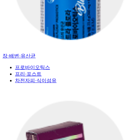
장·배변·유산균
프로바이오틱스
프리·포스트
차전자피·식이섬유