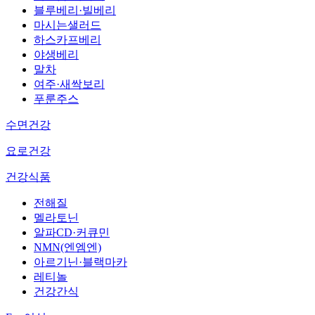
블루베리·빌베리
마시는샐러드
하스카프베리
야생베리
말차
여주·새싹보리
푸룬주스
수면건강
요로건강
건강식품
전해질
멜라토닌
알파CD·커큐민
NMN(엔엠엔)
아르기닌·블랙마카
레티놀
건강간식