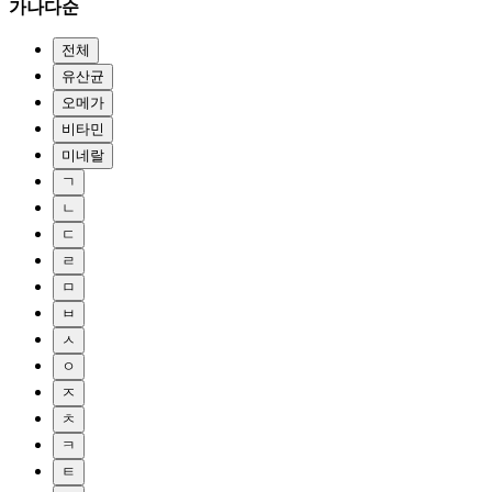
가나다순
전체
유산균
오메가
비타민
미네랄
ㄱ
ㄴ
ㄷ
ㄹ
ㅁ
ㅂ
ㅅ
ㅇ
ㅈ
ㅊ
ㅋ
ㅌ