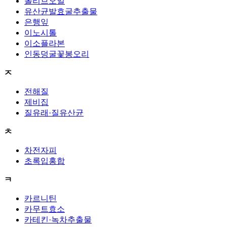
올리브오일
유산균발효굴추출물
은행잎
이노시톨
이소플라본
인동덩굴꽃봉오리
ㅈ
전해질
제비집
질유래·질유산균
ㅊ
차전자피
초록입홍합
ㅋ
카르니틴
카무트효소
카테킨·녹차추출물