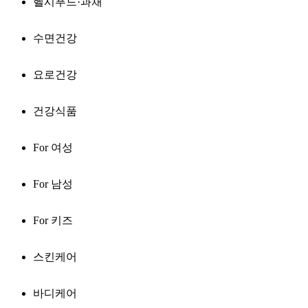
헬시푸드·과채
수면건강
요로건강
건강식품
For 여성
For 남성
For 키즈
스킨케어
바디케어