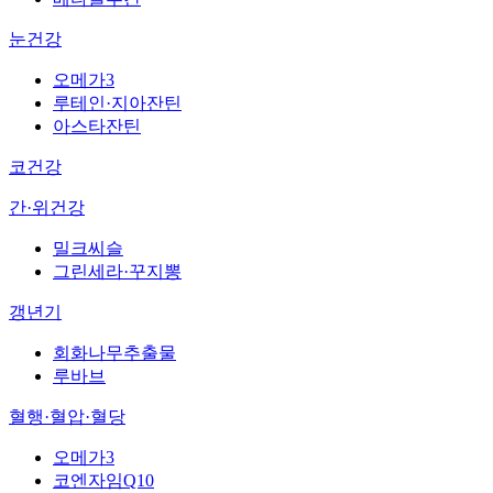
눈건강
오메가3
루테인·지아잔틴
아스타잔틴
코건강
간·위건강
밀크씨슬
그린세라·꾸지뽕
갱년기
회화나무추출물
루바브
혈행·혈압·혈당
오메가3
코엔자임Q10