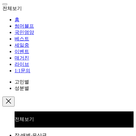
전체보기
홈
썸머블프
국민영양
베스트
세일중
이벤트
매거진
라이브
1:1문의
고민별
성분별
전체보기
장·배변·유산균