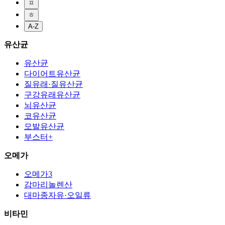
ㅍ
ㅎ
A-Z
유산균
유산균
다이어트유산균
질유래·질유산균
구강유래유산균
뇌유산균
코유산균
모발유산균
부스터+
오메가
오메가3
감마리놀렌산
대마종자유·오일류
비타민