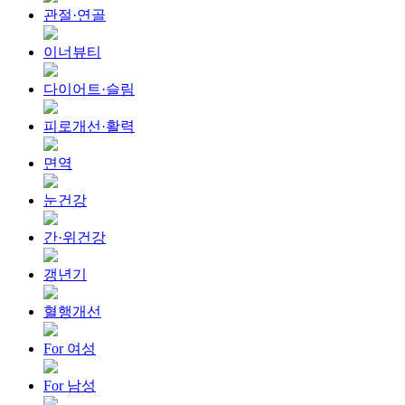
관절·연골
이너뷰티
다이어트·슬림
피로개선·활력
면역
눈건강
간·위건강
갱년기
혈행개선
For 여성
For 남성