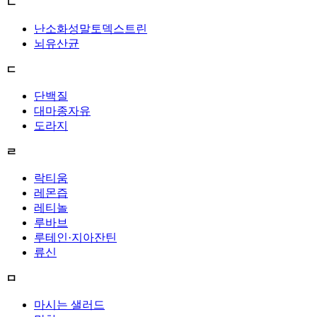
ㄴ
난소화성말토덱스트린
뇌유산균
ㄷ
단백질
대마종자유
도라지
ㄹ
락티움
레몬즙
레티놀
루바브
루테인·지아잔틴
류신
ㅁ
마시는 샐러드