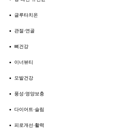
글루타치온
관절·연골
뼈건강
이너뷰티
모발건강
풍성·영양보충
다이어트·슬림
피로개선·활력