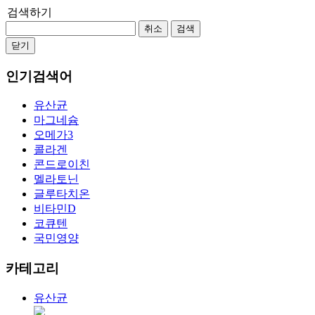
검색하기
취소
검색
닫기
인기검색어
유산균
마그네슘
오메가3
콜라겐
콘드로이친
멜라토닌
글루타치온
비타민D
코큐텐
국민영양
카테고리
유산균