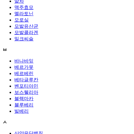
말차
맥주효모
멜라토닌
모로실
모발유산균
모발콜라겐
밀크씨슬
ㅂ
바나바잎
베르가못
베르베린
베타글루칸
벤포티아민
보스웰리아
블랙마카
블루베리
빌베리
ㅅ
산양유단백질