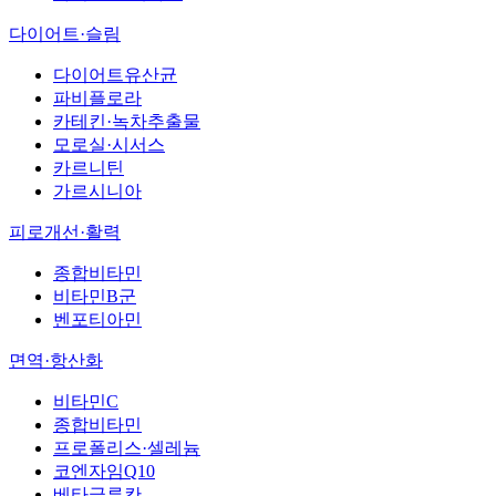
다이어트·슬림
다이어트유산균
파비플로라
카테킨·녹차추출물
모로실·시서스
카르니틴
가르시니아
피로개선·활력
종합비타민
비타민B군
벤포티아민
면역·항산화
비타민C
종합비타민
프로폴리스·셀레늄
코엔자임Q10
베타글루칸