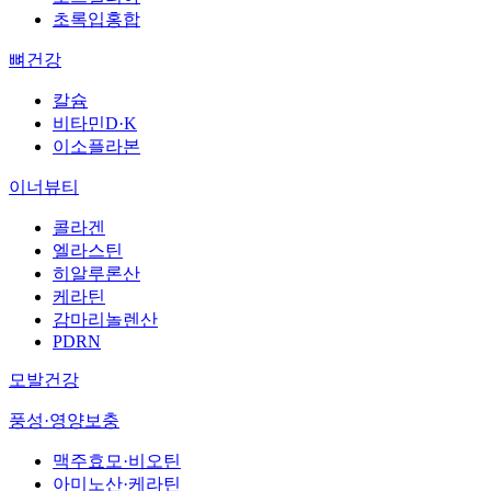
초록입홍합
뼈건강
칼슘
비타민D·K
이소플라본
이너뷰티
콜라겐
엘라스틴
히알루론산
케라틴
감마리놀렌산
PDRN
모발건강
풍성·영양보충
맥주효모·비오틴
아미노산·케라틴