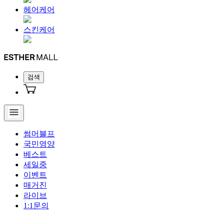
헤어케어
스킨케어
검색
썸머블프
국민영양
베스트
세일중
이벤트
매거진
라이브
1:1문의