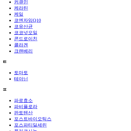
커큐민
케라틴
케일
코엔자임Q10
코유산균
코코넛오일
콘드로이친
콜라겐
크랜베리
ㅌ
토마토
테아닌
ㅍ
파로효소
파비플로라
판토텐산
포스트바이오틱스
포스파티딜세린