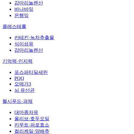
감마리놀렌산
바나바잎
은행잎
콜레스테롤
카테킨·녹차추출물
식이섬유
감마리놀렌산
기억력·인지력
포스파티딜세린
PQQ
오메가3
뇌 유산균
헬시푸드·과채
대마종자유
올리브·호두오일
카무트·파로효소
컬리케일·양배추