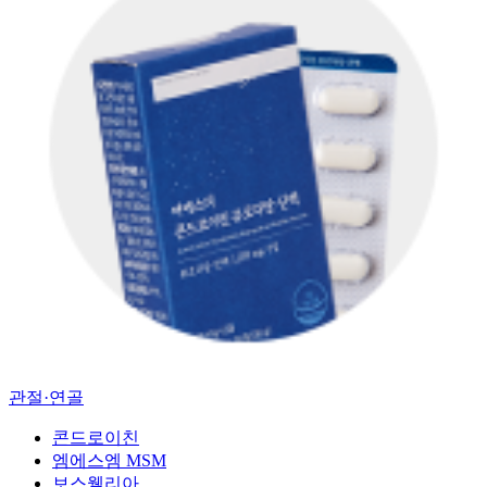
관절·연골
콘드로이친
엠에스엠 MSM
보스웰리아