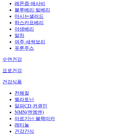
레몬즙·애사비
블루베리·빌베리
마시는샐러드
하스카프베리
야생베리
말차
여주·새싹보리
푸룬주스
수면건강
요로건강
건강식품
전해질
멜라토닌
알파CD·커큐민
NMN(엔엠엔)
아르기닌·블랙마카
레티놀
건강간식