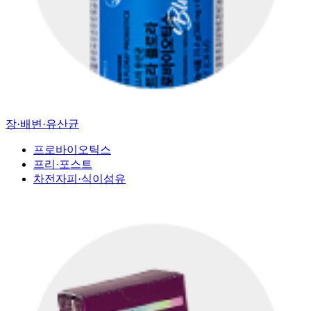
장·배변·유산균
프로바이오틱스
프리·포스트
차전자피·식이섬유