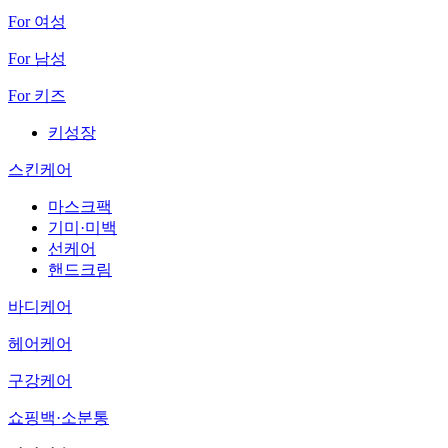
For 여성
For 남성
For 키즈
키성장
스킨케어
마스크팩
기미·미백
선케어
핸드크림
바디케어
헤어케어
구강케어
쇼핑백·소분통