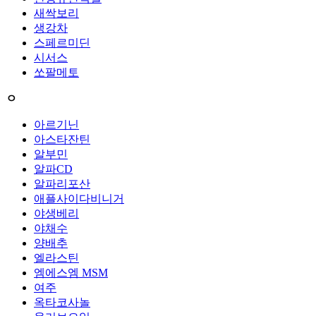
새싹보리
생강차
스페르미딘
시서스
쏘팔메토
ㅇ
아르기닌
아스타잔틴
알부민
알파CD
알파리포산
애플사이다비니거
야생베리
야채수
양배추
엘라스틴
엠에스엠 MSM
여주
옥타코사놀