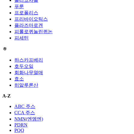
폴리코사놀
푸룬
프로폴리스
프리바이오틱스
플라즈마로겐
피롤로퀴놀린퀴논
피세틴
ㅎ
하스카프베리
호두오일
회화나무열매
효소
히알루론산
A-Z
ABC 주스
CCA 주스
NMN(엔엠엔)
PDRN
PQQ