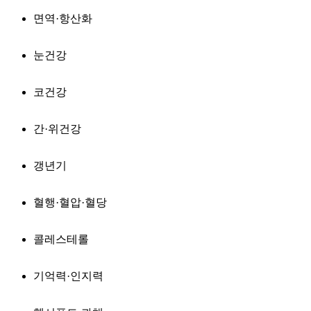
면역·항산화
눈건강
코건강
간·위건강
갱년기
혈행·혈압·혈당
콜레스테롤
기억력·인지력