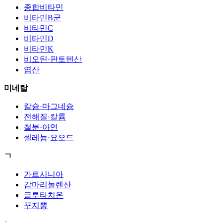
종합비타민
비타민B군
비타민C
비타민D
비타민K
비오틴·판토텐산
엽산
미네랄
칼슘·마그네슘
전해질·칼륨
철분·아연
셀레늄·요오드
ㄱ
가르시니아
감마리놀렌산
글루타치온
꾸지뽕