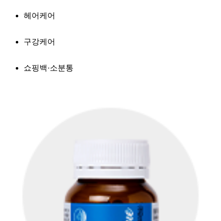
헤어케어
구강케어
쇼핑백·소분통