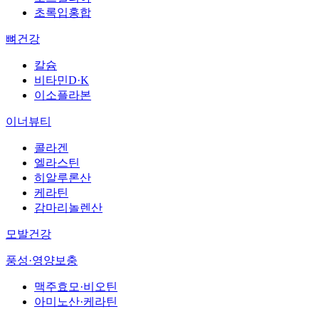
초록입홍합
뼈건강
칼슘
비타민D·K
이소플라본
이너뷰티
콜라겐
엘라스틴
히알루론산
케라틴
감마리놀렌산
모발건강
풍성·영양보충
맥주효모·비오틴
아미노산·케라틴