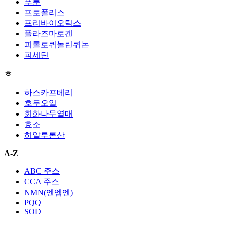
푸룬
프로폴리스
프리바이오틱스
플라즈마로겐
피롤로퀴놀린퀴논
피세틴
ㅎ
하스카프베리
호두오일
회화나무열매
효소
히알루론산
A-Z
ABC 주스
CCA 주스
NMN(엔엠엔)
PQQ
SOD