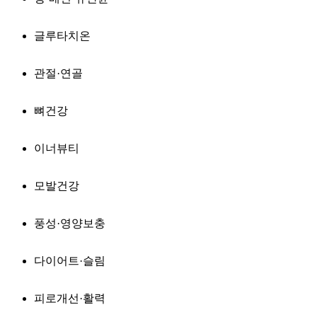
글루타치온
관절·연골
뼈건강
이너뷰티
모발건강
풍성·영양보충
다이어트·슬림
피로개선·활력