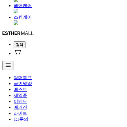
헤어케어
스킨케어
검색
썸머블프
국민영양
베스트
세일중
이벤트
매거진
라이브
1:1문의