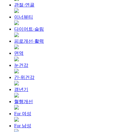
관절·연골
이너뷰티
다이어트·슬림
피로개선·활력
면역
눈건강
간·위건강
갱년기
혈행개선
For 여성
For 남성