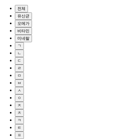
전체
유산균
오메가
비타민
미네랄
ㄱ
ㄴ
ㄷ
ㄹ
ㅁ
ㅂ
ㅅ
ㅇ
ㅈ
ㅊ
ㅋ
ㅌ
ㅍ