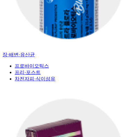
장·배변·유산균
프로바이오틱스
프리·포스트
차전자피·식이섬유