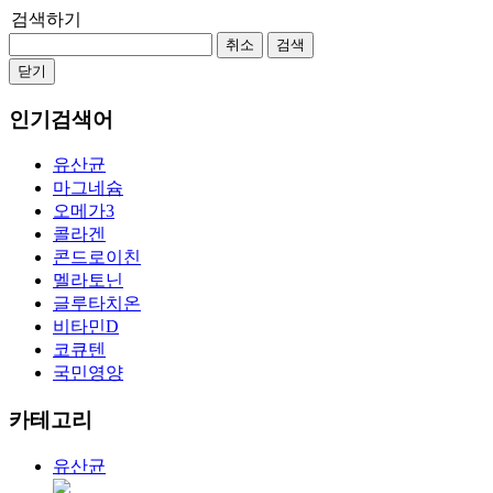
검색하기
취소
검색
닫기
인기검색어
유산균
마그네슘
오메가3
콜라겐
콘드로이친
멜라토닌
글루타치온
비타민D
코큐텐
국민영양
카테고리
유산균