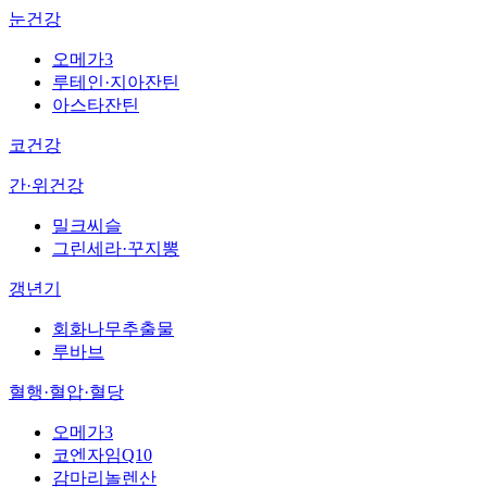
눈건강
오메가3
루테인·지아잔틴
아스타잔틴
코건강
간·위건강
밀크씨슬
그린세라·꾸지뽕
갱년기
회화나무추출물
루바브
혈행·혈압·혈당
오메가3
코엔자임Q10
감마리놀렌산