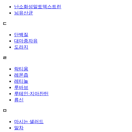
난소화성말토덱스트린
뇌유산균
ㄷ
단백질
대마종자유
도라지
ㄹ
락티움
레몬즙
레티놀
루바브
루테인·지아잔틴
류신
ㅁ
마시는 샐러드
말차