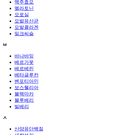
맥주효모
멜라토닌
모로실
모발유산균
모발콜라겐
밀크씨슬
ㅂ
바나바잎
베르가못
베르베린
베타글루칸
벤포티아민
보스웰리아
블랙마카
블루베리
빌베리
ㅅ
산양유단백질