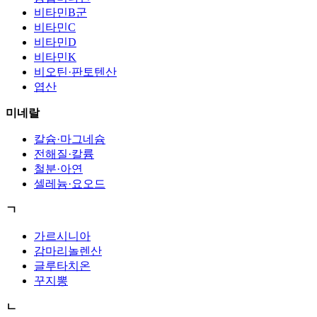
비타민B군
비타민C
비타민D
비타민K
비오틴·판토텐산
엽산
미네랄
칼슘·마그네슘
전해질·칼륨
철분·아연
셀레늄·요오드
ㄱ
가르시니아
감마리놀렌산
글루타치온
꾸지뽕
ㄴ