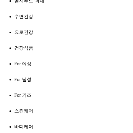
헬시푸드·과채
수면건강
요로건강
건강식품
For 여성
For 남성
For 키즈
스킨케어
바디케어