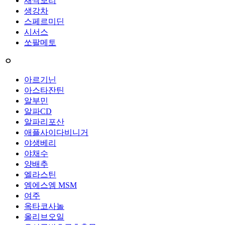
새싹보리
생강차
스페르미딘
시서스
쏘팔메토
ㅇ
아르기닌
아스타잔틴
알부민
알파CD
알파리포산
애플사이다비니거
야생베리
야채수
양배추
엘라스틴
엠에스엠 MSM
여주
옥타코사놀
올리브오일