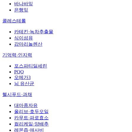
바나바잎
은행잎
콜레스테롤
카테킨·녹차추출물
식이섬유
감마리놀렌산
기억력·인지력
포스파티딜세린
PQQ
오메가3
뇌 유산균
헬시푸드·과채
대마종자유
올리브·호두오일
카무트·파로효소
컬리케일·양배추
레몬즙·애사비