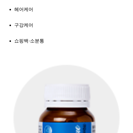
헤어케어
구강케어
쇼핑백·소분통