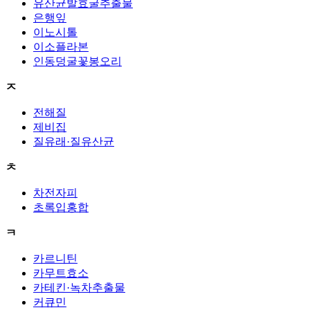
유산균발효굴추출물
은행잎
이노시톨
이소플라본
인동덩굴꽃봉오리
ㅈ
전해질
제비집
질유래·질유산균
ㅊ
차전자피
초록입홍합
ㅋ
카르니틴
카무트효소
카테킨·녹차추출물
커큐민