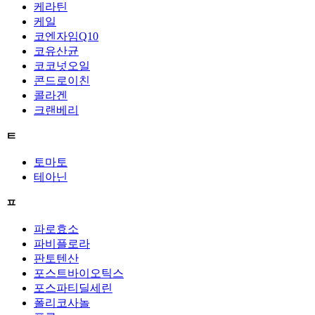
케라틴
케일
코엔자임Q10
코유산균
코코넛오일
콘드로이친
콜라겐
크랜베리
ㅌ
토마토
테아닌
ㅍ
파로효소
파비플로라
판토텐산
포스트바이오틱스
포스파티딜세린
폴리코사놀