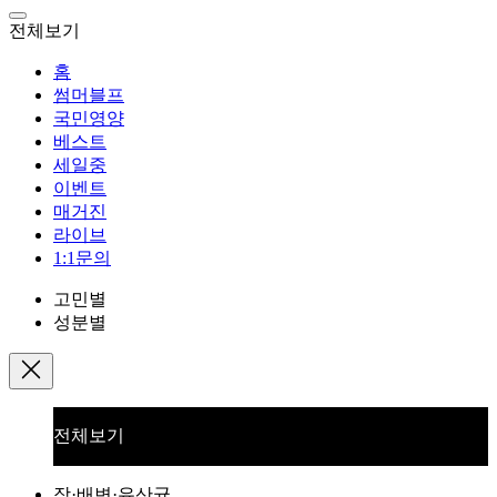
전체보기
홈
썸머블프
국민영양
베스트
세일중
이벤트
매거진
라이브
1:1문의
고민별
성분별
전체보기
장·배변·유산균