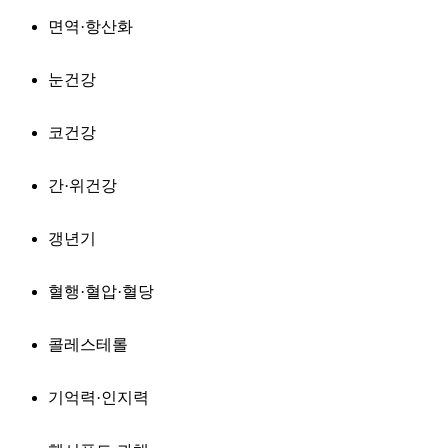
면역·항산화
눈건강
코건강
간·위건강
갱년기
혈행·혈압·혈당
콜레스테롤
기억력·인지력