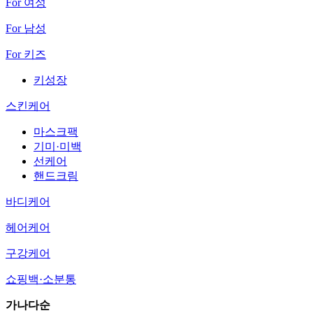
For 여성
For 남성
For 키즈
키성장
스킨케어
마스크팩
기미·미백
선케어
핸드크림
바디케어
헤어케어
구강케어
쇼핑백·소분통
가나다순