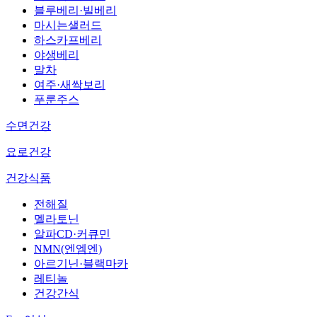
블루베리·빌베리
마시는샐러드
하스카프베리
야생베리
말차
여주·새싹보리
푸룬주스
수면건강
요로건강
건강식품
전해질
멜라토닌
알파CD·커큐민
NMN(엔엠엔)
아르기닌·블랙마카
레티놀
건강간식