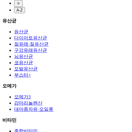
ㅎ
A-Z
유산균
유산균
다이어트유산균
질유래·질유산균
구강유래유산균
뇌유산균
코유산균
모발유산균
부스터+
오메가
오메가3
감마리놀렌산
대마종자유·오일류
비타민
종합비타민