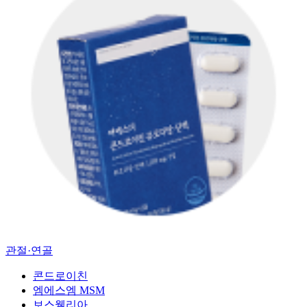
관절·연골
콘드로이친
엠에스엠 MSM
보스웰리아