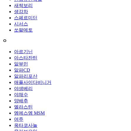
새싹보리
생강차
스페르미딘
시서스
쏘팔메토
ㅇ
아르기닌
아스타잔틴
알부민
알파CD
알파리포산
애플사이다비니거
야생베리
야채수
양배추
엘라스틴
엠에스엠 MSM
여주
옥타코사놀