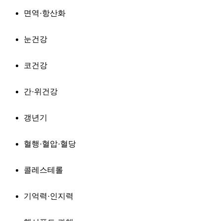
면역·항산화
눈건강
코건강
간·위건강
갱년기
혈행·혈압·혈당
콜레스테롤
기억력·인지력