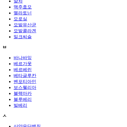
말차
맥주효모
멜라토닌
모로실
모발유산균
모발콜라겐
밀크씨슬
ㅂ
바나바잎
베르가못
베르베린
베타글루칸
벤포티아민
보스웰리아
블랙마카
블루베리
빌베리
ㅅ
산양유단백질