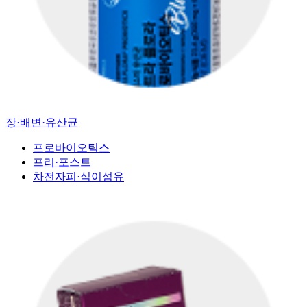
장·배변·유산균
프로바이오틱스
프리·포스트
차전자피·식이섬유