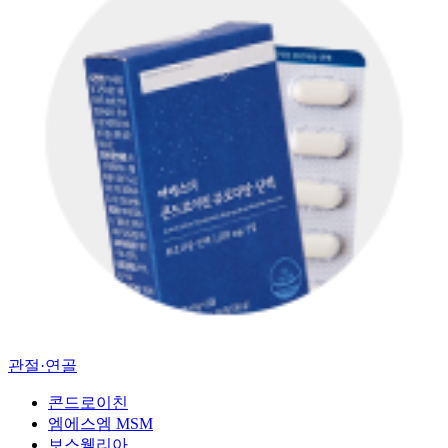
관절·연골
콘드로이친
엠에스엠 MSM
보스웰리아