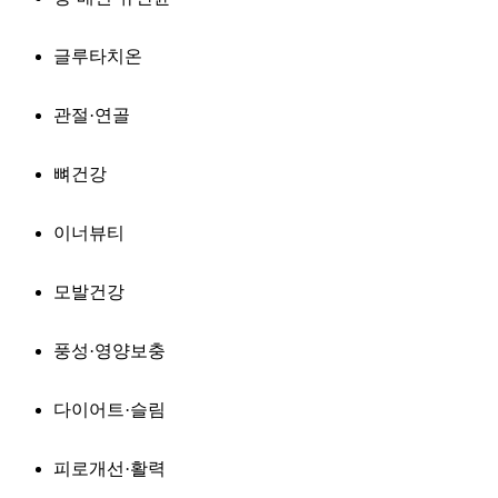
글루타치온
관절·연골
뼈건강
이너뷰티
모발건강
풍성·영양보충
다이어트·슬림
피로개선·활력