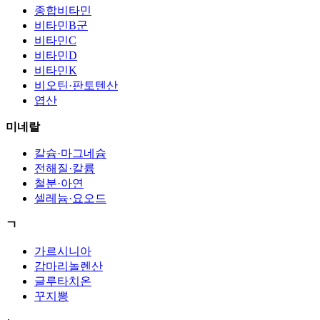
종합비타민
비타민B군
비타민C
비타민D
비타민K
비오틴·판토텐산
엽산
미네랄
칼슘·마그네슘
전해질·칼륨
철분·아연
셀레늄·요오드
ㄱ
가르시니아
감마리놀렌산
글루타치온
꾸지뽕