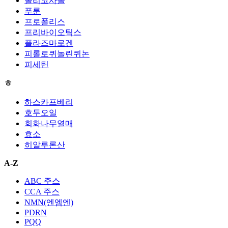
폴리코사놀
푸룬
프로폴리스
프리바이오틱스
플라즈마로겐
피롤로퀴놀린퀴논
피세틴
ㅎ
하스카프베리
호두오일
회화나무열매
효소
히알루론산
A-Z
ABC 주스
CCA 주스
NMN(엔엠엔)
PDRN
PQQ