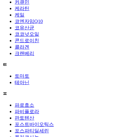
커큐민
케라틴
케일
코엔자임Q10
코유산균
코코넛오일
콘드로이친
콜라겐
크랜베리
ㅌ
토마토
테아닌
ㅍ
파로효소
파비플로라
판토텐산
포스트바이오틱스
포스파티딜세린