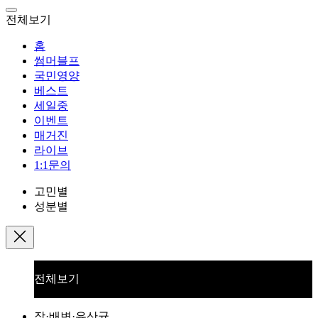
전체보기
홈
썸머블프
국민영양
베스트
세일중
이벤트
매거진
라이브
1:1문의
고민별
성분별
전체보기
장·배변·유산균