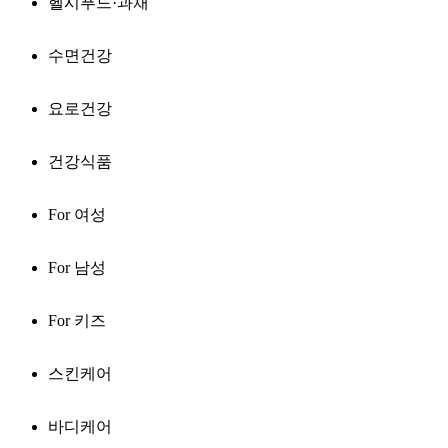
헬시푸드·과채
수면건강
요로건강
건강식품
For 여성
For 남성
For 키즈
스킨케어
바디케어