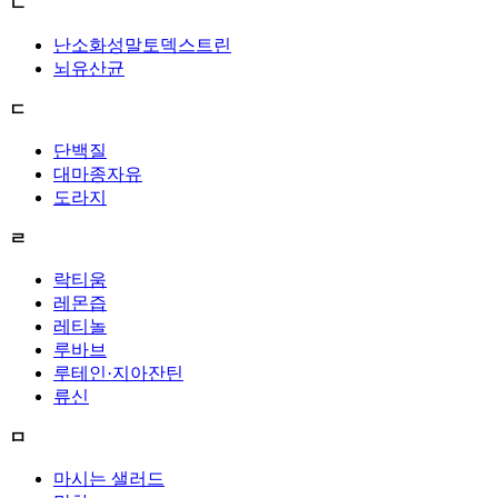
ㄴ
난소화성말토덱스트린
뇌유산균
ㄷ
단백질
대마종자유
도라지
ㄹ
락티움
레몬즙
레티놀
루바브
루테인·지아잔틴
류신
ㅁ
마시는 샐러드