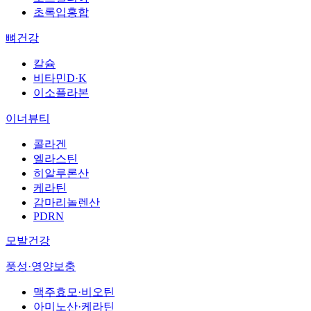
초록입홍합
뼈건강
칼슘
비타민D·K
이소플라본
이너뷰티
콜라겐
엘라스틴
히알루론산
케라틴
감마리놀렌산
PDRN
모발건강
풍성·영양보충
맥주효모·비오틴
아미노산·케라틴