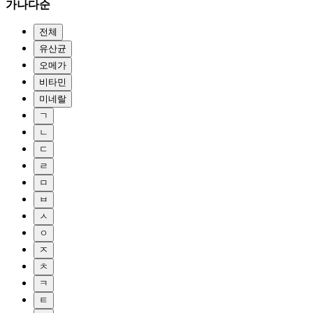
가나다순
전체
유산균
오메가
비타민
미네랄
ㄱ
ㄴ
ㄷ
ㄹ
ㅁ
ㅂ
ㅅ
ㅇ
ㅈ
ㅊ
ㅋ
ㅌ