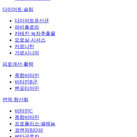
다이어트·슬림
다이어트유산균
파비플로라
카테킨·녹차추출물
모로실·시서스
카르니틴
가르시니아
피로개선·활력
종합비타민
비타민B군
벤포티아민
면역·항산화
비타민C
종합비타민
프로폴리스·셀레늄
코엔자임Q10
베타글루칸