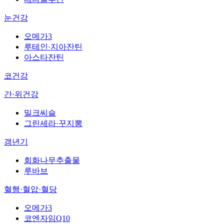
눈건강
오메가3
루테인·지아잔틴
아스타잔틴
코건강
간·위건강
밀크씨슬
그린세라·꾸지뽕
갱년기
회화나무추출물
루바브
혈행·혈압·혈당
오메가3
코엔자임Q10