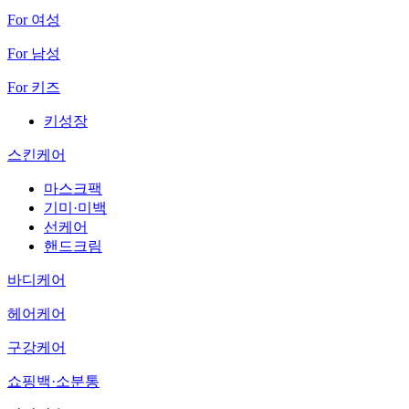
For 여성
For 남성
For 키즈
키성장
스킨케어
마스크팩
기미·미백
선케어
핸드크림
바디케어
헤어케어
구강케어
쇼핑백·소분통