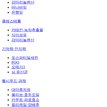
감마리놀렌산
바나바잎
은행잎
콜레스테롤
카테킨·녹차추출물
식이섬유
감마리놀렌산
기억력·인지력
포스파티딜세린
PQQ
오메가3
뇌 유산균
헬시푸드·과채
대마종자유
올리브·호두오일
카무트·파로효소
컬리케일·양배추