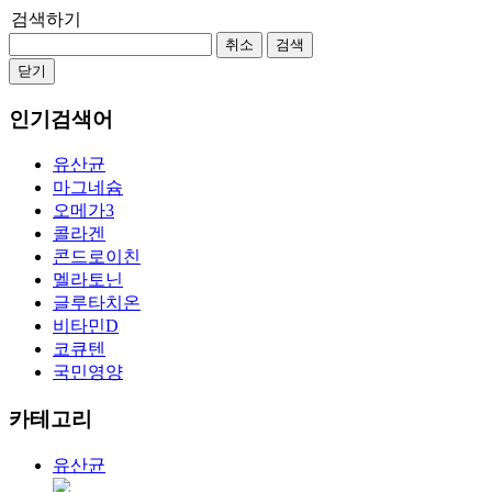
검색하기
취소
검색
닫기
인기검색어
유산균
마그네슘
오메가3
콜라겐
콘드로이친
멜라토닌
글루타치온
비타민D
코큐텐
국민영양
카테고리
유산균