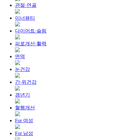
관절·연골
이너뷰티
다이어트·슬림
피로개선·활력
면역
눈건강
간·위건강
갱년기
혈행개선
For 여성
For 남성