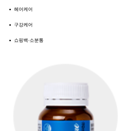
헤어케어
구강케어
쇼핑백·소분통