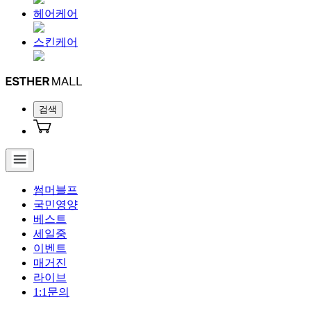
헤어케어
스킨케어
검색
썸머블프
국민영양
베스트
세일중
이벤트
매거진
라이브
1:1문의