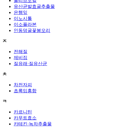
올리브오일
유산균발효굴추출물
은행잎
이노시톨
이소플라본
인동덩굴꽃봉오리
ㅈ
전해질
제비집
질유래·질유산균
ㅊ
차전자피
초록입홍합
ㅋ
카르니틴
카무트효소
카테킨·녹차추출물