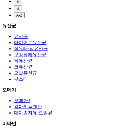
ㅍ
ㅎ
A-Z
유산균
유산균
다이어트유산균
질유래·질유산균
구강유래유산균
뇌유산균
코유산균
모발유산균
부스터+
오메가
오메가3
감마리놀렌산
대마종자유·오일류
비타민