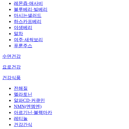
레몬즙·애사비
블루베리·빌베리
마시는샐러드
하스카프베리
야생베리
말차
여주·새싹보리
푸룬주스
수면건강
요로건강
건강식품
전해질
멜라토닌
알파CD·커큐민
NMN(엔엠엔)
아르기닌·블랙마카
레티놀
건강간식