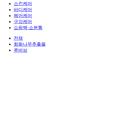
스킨케어
바디케어
헤어케어
구강케어
쇼핑백·소분통
전체
회화나무추출물
루바브