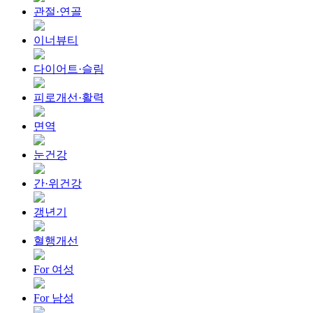
관절·연골
이너뷰티
다이어트·슬림
피로개선·활력
면역
눈건강
간·위건강
갱년기
혈행개선
For 여성
For 남성