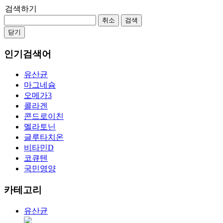
검색하기
취소
검색
닫기
인기검색어
유산균
마그네슘
오메가3
콜라겐
콘드로이친
멜라토닌
글루타치온
비타민D
코큐텐
국민영양
카테고리
유산균