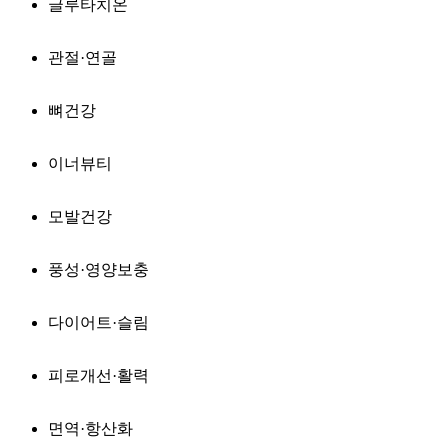
글루타치온
관절·연골
뼈건강
이너뷰티
모발건강
풍성·영양보충
다이어트·슬림
피로개선·활력
면역·항산화