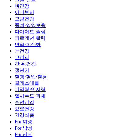
뼈건강
이너뷰티
모발건강
풍성·영양보충
다이어트·슬림
피로개선·활력
면역·항산화
눈건강
코건강
간·위건강
갱년기
혈행·혈압·혈당
콜레스테롤
기억력·인지력
헬시푸드·과채
수면건강
요로건강
건강식품
For 여성
For 남성
For 키즈