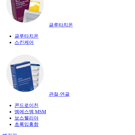
글루타치온
글루타치온
스킨케어
관절·연골
콘드로이친
엠에스엠 MSM
보스웰리아
초록입홍합