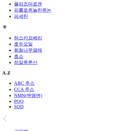
플라즈마로겐
피롤로퀴놀린퀴논
피세틴
ㅎ
하스카프베리
호두오일
회화나무열매
효소
히알루론산
A-Z
ABC 주스
CCA 주스
NMN(엔엠엔)
PQQ
SOD