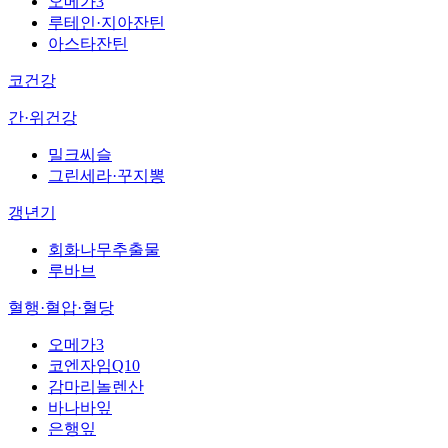
오메가3
루테인·지아잔틴
아스타잔틴
코건강
간·위건강
밀크씨슬
그린세라·꾸지뽕
갱년기
회화나무추출물
루바브
혈행·혈압·혈당
오메가3
코엔자임Q10
감마리놀렌산
바나바잎
은행잎