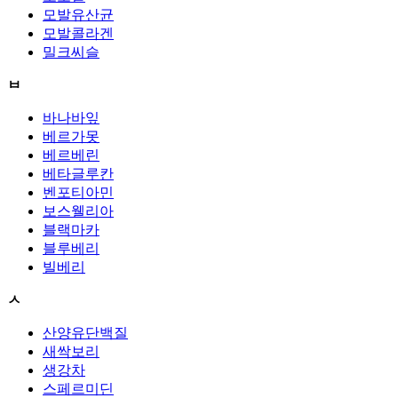
모발유산균
모발콜라겐
밀크씨슬
ㅂ
바나바잎
베르가못
베르베린
베타글루칸
벤포티아민
보스웰리아
블랙마카
블루베리
빌베리
ㅅ
산양유단백질
새싹보리
생강차
스페르미딘