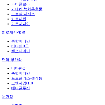
파비플로라
카테킨·녹차추출물
모로실·시서스
카르니틴
가르시니아
피로개선·활력
종합비타민
비타민B군
벤포티아민
면역·항산화
비타민C
종합비타민
프로폴리스·셀레늄
코엔자임Q10
베타글루칸
눈건강