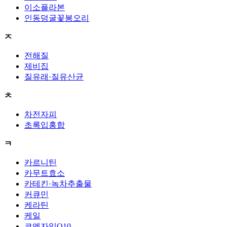
이소플라본
인동덩굴꽃봉오리
ㅈ
전해질
제비집
질유래·질유산균
ㅊ
차전자피
초록입홍합
ㅋ
카르니틴
카무트효소
카테킨·녹차추출물
커큐민
케라틴
케일
코엔자임Q10