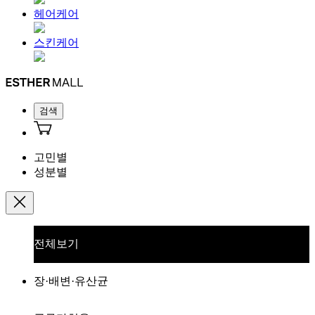
헤어케어
스킨케어
검색
고민별
성분별
전체보기
장·배변·유산균