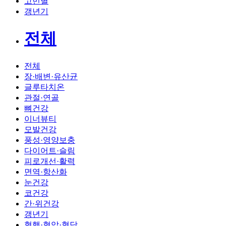
고민별
갱년기
전체
전체
장·배변·유산균
글루타치온
관절·연골
뼈건강
이너뷰티
모발건강
풍성·영양보충
다이어트·슬림
피로개선·활력
면역·항산화
눈건강
코건강
간·위건강
갱년기
혈행·혈압·혈당