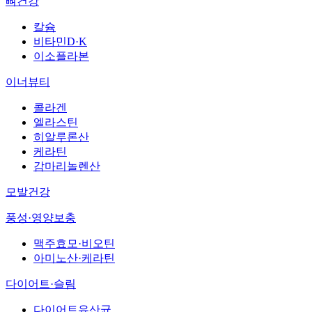
뼈건강
칼슘
비타민D·K
이소플라본
이너뷰티
콜라겐
엘라스틴
히알루론산
케라틴
감마리놀렌산
모발건강
풍성·영양보충
맥주효모·비오틴
아미노산·케라틴
다이어트·슬림
다이어트유산균