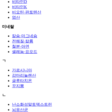
비타민D
비타민K
비오틴·판토텐산
엽산
미네랄
칼슘·마그네슘
전해질·칼륨
철분·아연
셀레늄·요오드
ㄱ
가르시니아
감마리놀렌산
글루타치온
꾸지뽕
ㄴ
난소화성말토덱스트린
뇌유산균