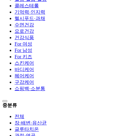
콜레스테롤
기억력·인지력
헬시푸드·과채
수면건강
요로건강
건강식품
For 여성
For 남성
For 키즈
스킨케어
바디케어
헤어케어
구강케어
쇼핑백·소분통
중분류
전체
장·배변·유산균
글루타치온
관절·연골