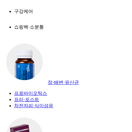
구강케어
쇼핑백·소분통
장·배변·유산균
프로바이오틱스
프리·포스트
차전자피·식이섬유