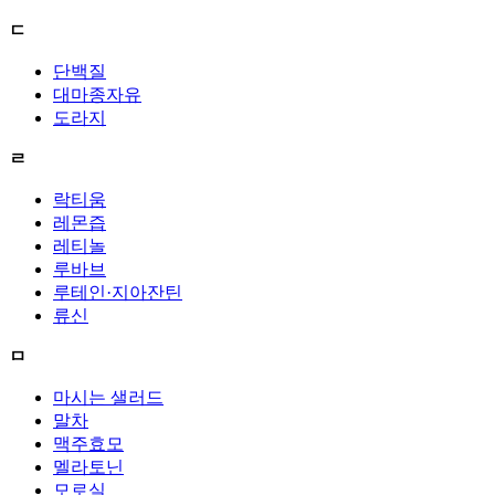
ㄷ
단백질
대마종자유
도라지
ㄹ
락티움
레몬즙
레티놀
루바브
루테인·지아잔틴
류신
ㅁ
마시는 샐러드
말차
맥주효모
멜라토닌
모로실