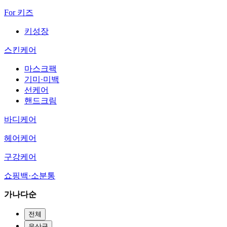
For 키즈
키성장
스킨케어
마스크팩
기미·미백
선케어
핸드크림
바디케어
헤어케어
구강케어
쇼핑백·소분통
가나다순
전체
유산균