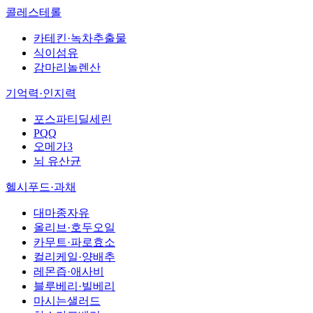
콜레스테롤
카테킨·녹차추출물
식이섬유
감마리놀렌산
기억력·인지력
포스파티딜세린
PQQ
오메가3
뇌 유산균
헬시푸드·과채
대마종자유
올리브·호두오일
카무트·파로효소
컬리케일·양배추
레몬즙·애사비
블루베리·빌베리
마시는샐러드