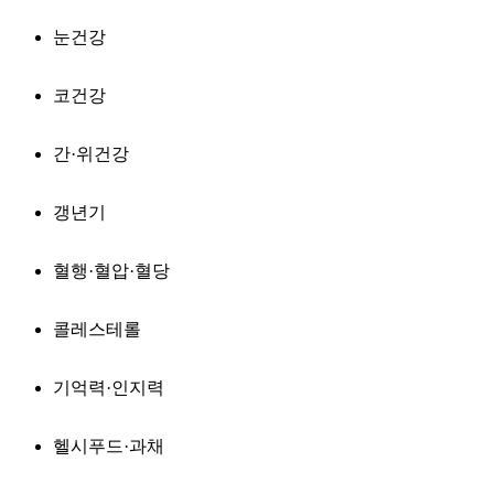
눈건강
코건강
간·위건강
갱년기
혈행·혈압·혈당
콜레스테롤
기억력·인지력
헬시푸드·과채