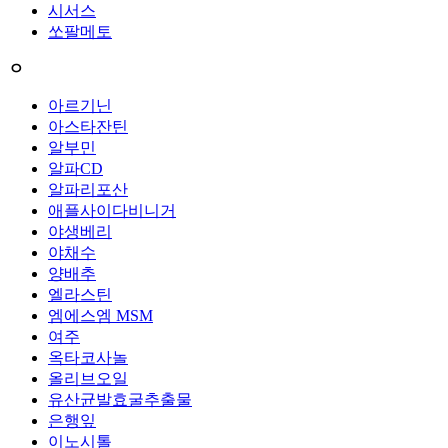
시서스
쏘팔메토
ㅇ
아르기닌
아스타잔틴
알부민
알파CD
알파리포산
애플사이다비니거
야생베리
야채수
양배추
엘라스틴
엠에스엠 MSM
여주
옥타코사놀
올리브오일
유산균발효굴추출물
은행잎
이노시톨