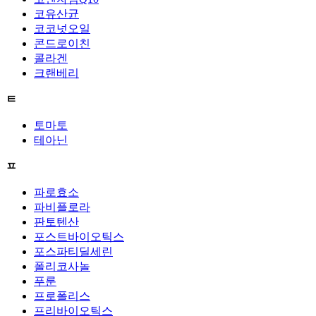
코유산균
코코넛오일
콘드로이친
콜라겐
크랜베리
ㅌ
토마토
테아닌
ㅍ
파로효소
파비플로라
판토텐산
포스트바이오틱스
포스파티딜세린
폴리코사놀
푸룬
프로폴리스
프리바이오틱스