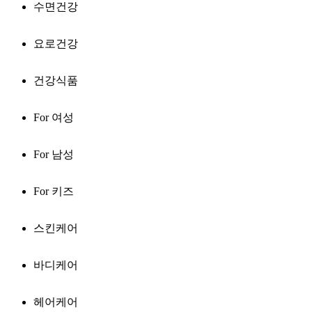
수면건강
요로건강
건강식품
For 여성
For 남성
For 키즈
스킨케어
바디케어
헤어케어