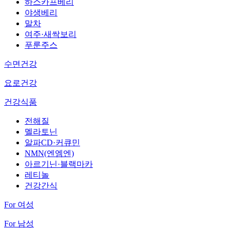
하스카프베리
야생베리
말차
여주·새싹보리
푸룬주스
수면건강
요로건강
건강식품
전해질
멜라토닌
알파CD·커큐민
NMN(엔엠엔)
아르기닌·블랙마카
레티놀
건강간식
For 여성
For 남성