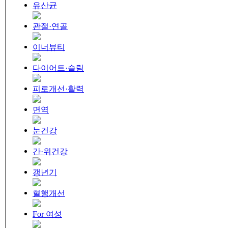
유산균
관절·연골
이너뷰티
다이어트·슬림
피로개선·활력
면역
눈건강
간·위건강
갱년기
혈행개선
For 여성