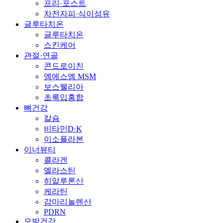
프리·포스트
차전자피·식이섬유
글루타치온
글루타치온
스킨케어
관절·연골
콘드로이친
엠에스엠 MSM
보스웰리아
초록입홍합
뼈건강
칼슘
비타민D·K
이소플라본
이너뷰티
콜라겐
엘라스틴
히알루론산
케라틴
감마리놀렌산
PDRN
모발건강