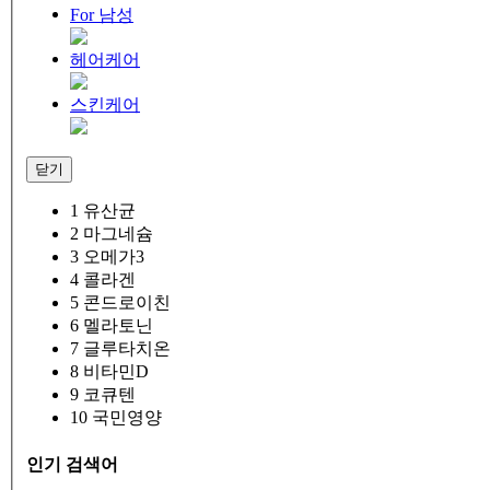
For 남성
헤어케어
스킨케어
닫기
1
유산균
2
마그네슘
3
오메가3
4
콜라겐
5
콘드로이친
6
멜라토닌
7
글루타치온
8
비타민D
9
코큐텐
10
국민영양
인기 검색어