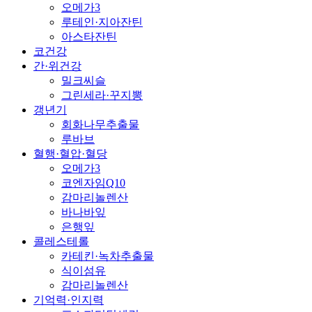
오메가3
루테인·지아잔틴
아스타잔틴
코건강
간·위건강
밀크씨슬
그린세라·꾸지뽕
갱년기
회화나무추출물
루바브
혈행·혈압·혈당
오메가3
코엔자임Q10
감마리놀렌산
바나바잎
은행잎
콜레스테롤
카테킨·녹차추출물
식이섬유
감마리놀렌산
기억력·인지력