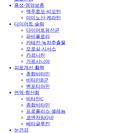
풍성·영양보충
맥주효모·비오틴
아미노산·케라틴
다이어트·슬림
다이어트유산균
파비플로라
카테킨·녹차추출물
모로실·시서스
카르니틴
가르시니아
피로개선·활력
종합비타민
비타민B군
벤포티아민
면역·항산화
비타민C
종합비타민
프로폴리스·셀레늄
코엔자임Q10
베타글루칸
눈건강