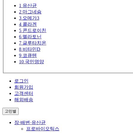
1
유산균
2
마그네슘
3
오메가3
4
콜라겐
5
콘드로이친
6
멜라토닌
7
글루타치온
8
비타민D
9
코큐텐
10
국민영양
로그인
회원가입
고객센터
해외배송
고민별
장·배변·유산균
프로바이오틱스