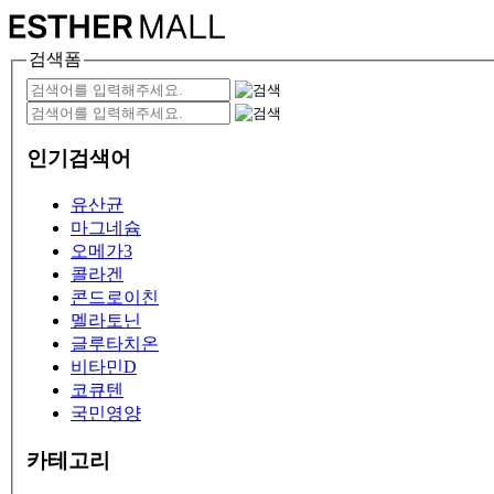
검색폼
인기검색어
유산균
마그네슘
오메가3
콜라겐
콘드로이친
멜라토닌
글루타치온
비타민D
코큐텐
국민영양
카테고리