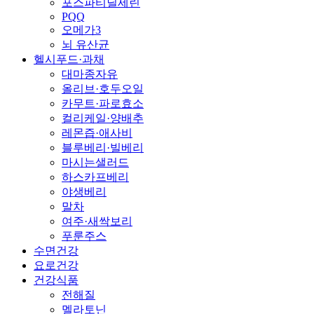
포스파티딜세린
PQQ
오메가3
뇌 유산균
헬시푸드·과채
대마종자유
올리브·호두오일
카무트·파로효소
컬리케일·양배추
레몬즙·애사비
블루베리·빌베리
마시는샐러드
하스카프베리
야생베리
말차
여주·새싹보리
푸룬주스
수면건강
요로건강
건강식품
전해질
멜라토닌