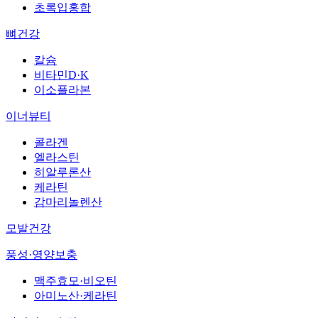
초록입홍합
뼈건강
칼슘
비타민D·K
이소플라본
이너뷰티
콜라겐
엘라스틴
히알루론산
케라틴
감마리놀렌산
모발건강
풍성·영양보충
맥주효모·비오틴
아미노산·케라틴