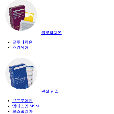
글루타치온
글루타치온
스킨케어
관절·연골
콘드로이친
엠에스엠 MSM
보스웰리아