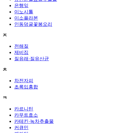
은행잎
이노시톨
이소플라본
인동덩굴꽃봉오리
ㅈ
전해질
제비집
질유래·질유산균
ㅊ
차전자피
초록입홍합
ㅋ
카르니틴
카무트효소
카테킨·녹차추출물
커큐민