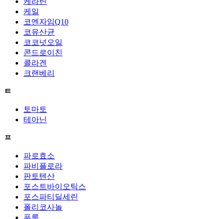
케라틴
케일
코엔자임Q10
코유산균
코코넛오일
콘드로이친
콜라겐
크랜베리
ㅌ
토마토
테아닌
ㅍ
파로효소
파비플로라
판토텐산
포스트바이오틱스
포스파티딜세린
폴리코사놀
푸룬