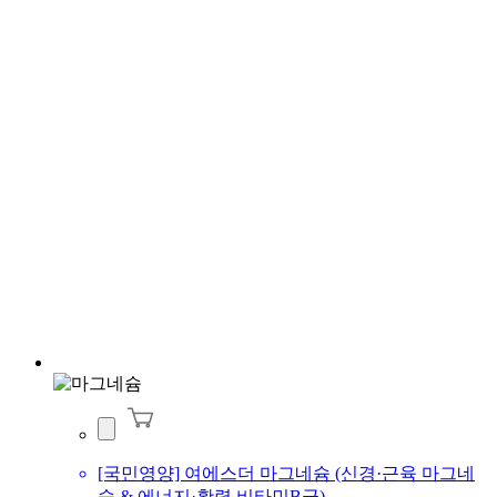
[국민영양] 여에스더 마그네슘 (신경·근육 마그네
슘 & 에너지·활력 비타민B군)