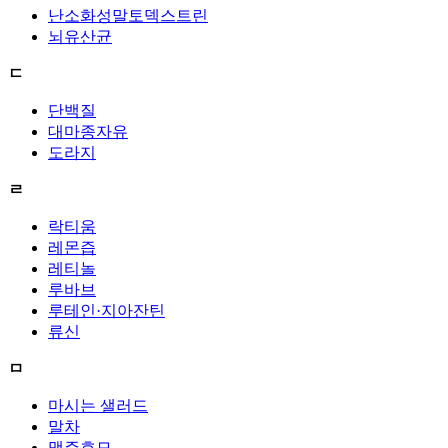
난소화성말토덱스트린
뇌유산균
ㄷ
단백질
대마종자유
도라지
ㄹ
락티움
레몬즙
레티놀
루바브
루테인·지아잔틴
류신
ㅁ
마시는 샐러드
말차
맥주효모