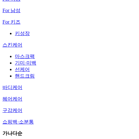
For 남성
For 키즈
키성장
스킨케어
마스크팩
기미·미백
선케어
핸드크림
바디케어
헤어케어
구강케어
쇼핑백·소분통
가나다순