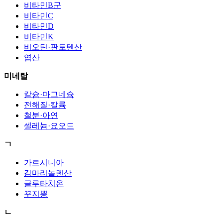
비타민B군
비타민C
비타민D
비타민K
비오틴·판토텐산
엽산
미네랄
칼슘·마그네슘
전해질·칼륨
철분·아연
셀레늄·요오드
ㄱ
가르시니아
감마리놀렌산
글루타치온
꾸지뽕
ㄴ