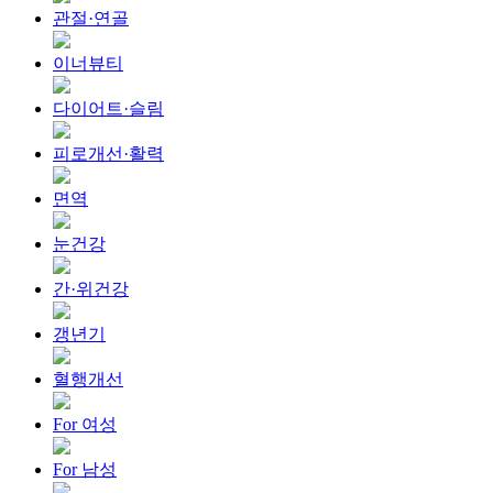
관절·연골
이너뷰티
다이어트·슬림
피로개선·활력
면역
눈건강
간·위건강
갱년기
혈행개선
For 여성
For 남성