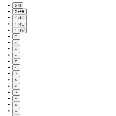
전체
유산균
오메가
비타민
미네랄
ㄱ
ㄴ
ㄷ
ㄹ
ㅁ
ㅂ
ㅅ
ㅇ
ㅈ
ㅊ
ㅋ
ㅌ
ㅍ