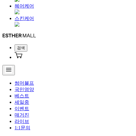
헤어케어
스킨케어
검색
썸머블프
국민영양
베스트
세일중
이벤트
매거진
라이브
1:1문의