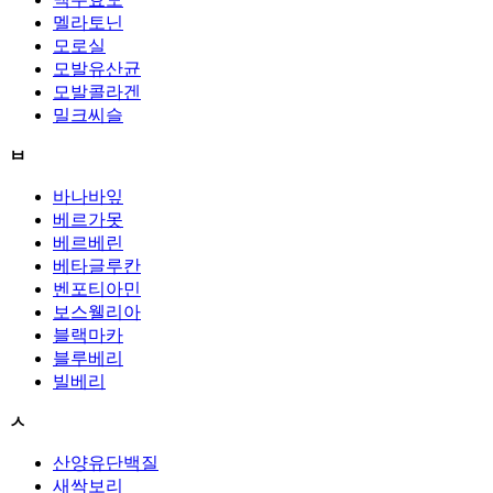
멜라토닌
모로실
모발유산균
모발콜라겐
밀크씨슬
ㅂ
바나바잎
베르가못
베르베린
베타글루칸
벤포티아민
보스웰리아
블랙마카
블루베리
빌베리
ㅅ
산양유단백질
새싹보리