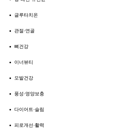
글루타치온
관절·연골
뼈건강
이너뷰티
모발건강
풍성·영양보충
다이어트·슬림
피로개선·활력