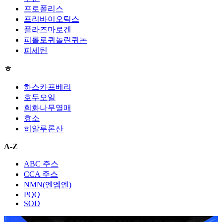
프로폴리스
프리바이오틱스
플라즈마로겐
피롤로퀴놀린퀴논
피세틴
ㅎ
하스카프베리
호두오일
회화나무열매
효소
히알루론산
A-Z
ABC 주스
CCA 주스
NMN(엔엠엔)
PQQ
SOD