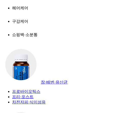
헤어케어
구강케어
쇼핑백·소분통
장·배변·유산균
프로바이오틱스
프리·포스트
차전자피·식이섬유