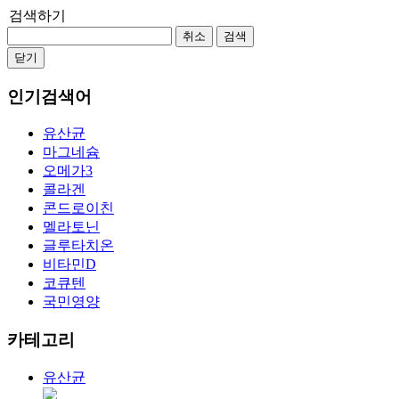
검색하기
취소
검색
닫기
인기검색어
유산균
마그네슘
오메가3
콜라겐
콘드로이친
멜라토닌
글루타치온
비타민D
코큐텐
국민영양
카테고리
유산균