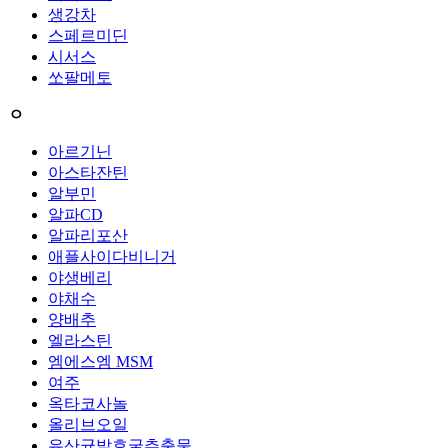
생강차
스페르미딘
시서스
쏘팔메토
ㅇ
아르기닌
아스타잔틴
알부민
알파CD
알파리포산
애플사이다비니거
야생베리
야채수
양배추
엘라스틴
엠에스엠 MSM
여주
옥타코사놀
올리브오일
유산균발효굴추출물