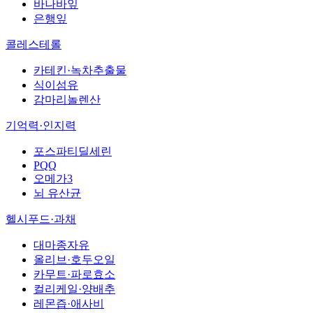
바나바잎
은행잎
콜레스테롤
카테킨·녹차추출물
식이섬유
감마리놀렌산
기억력·인지력
포스파티딜세린
PQQ
오메가3
뇌 유산균
헬시푸드·과채
대마종자유
올리브·호두오일
카무트·파로효소
컬리케일·양배추
레몬즙·애사비