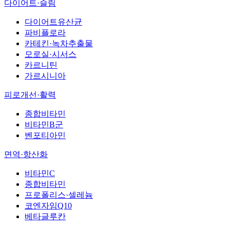
다이어트·슬림
다이어트유산균
파비플로라
카테킨·녹차추출물
모로실·시서스
카르니틴
가르시니아
피로개선·활력
종합비타민
비타민B군
벤포티아민
면역·항산화
비타민C
종합비타민
프로폴리스·셀레늄
코엔자임Q10
베타글루칸