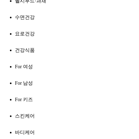
헬시푸드·과채
수면건강
요로건강
건강식품
For 여성
For 남성
For 키즈
스킨케어
바디케어