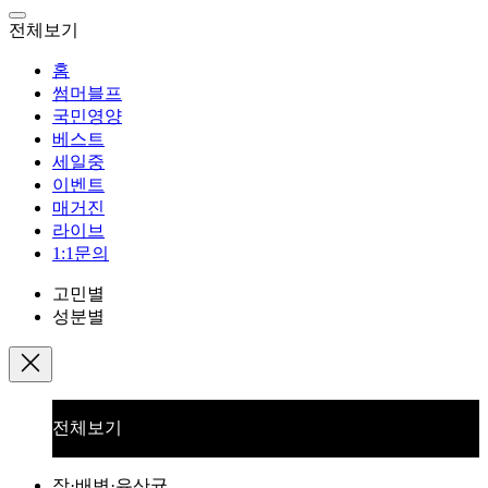
전체보기
홈
썸머블프
국민영양
베스트
세일중
이벤트
매거진
라이브
1:1문의
고민별
성분별
전체보기
장·배변·유산균