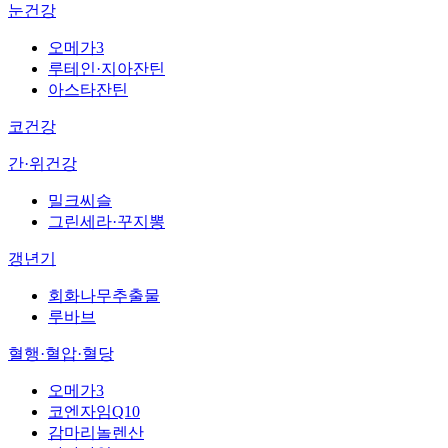
눈건강
오메가3
루테인·지아잔틴
아스타잔틴
코건강
간·위건강
밀크씨슬
그린세라·꾸지뽕
갱년기
회화나무추출물
루바브
혈행·혈압·혈당
오메가3
코엔자임Q10
감마리놀렌산