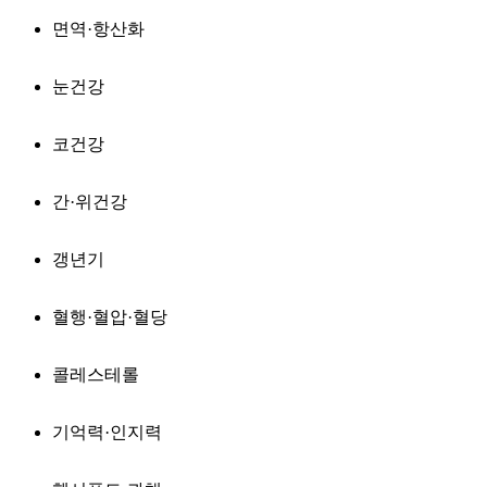
면역·항산화
눈건강
코건강
간·위건강
갱년기
혈행·혈압·혈당
콜레스테롤
기억력·인지력