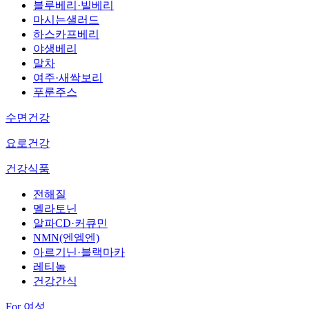
블루베리·빌베리
마시는샐러드
하스카프베리
야생베리
말차
여주·새싹보리
푸룬주스
수면건강
요로건강
건강식품
전해질
멜라토닌
알파CD·커큐민
NMN(엔엠엔)
아르기닌·블랙마카
레티놀
건강간식
For 여성