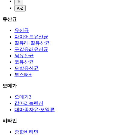
ㅎ
A-Z
유산균
유산균
다이어트유산균
질유래·질유산균
구강유래유산균
뇌유산균
코유산균
모발유산균
부스터+
오메가
오메가3
감마리놀렌산
대마종자유·오일류
비타민
종합비타민