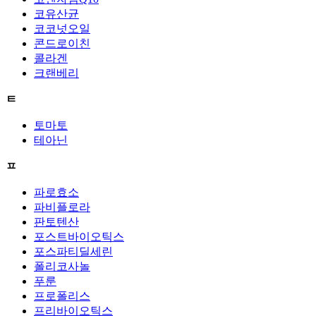
코유산균
코코넛오일
콘드로이친
콜라겐
크랜베리
ㅌ
토마토
테아닌
ㅍ
파로효소
파비플로라
판토텐산
포스트바이오틱스
포스파티딜세린
폴리코사놀
푸룬
프로폴리스
프리바이오틱스