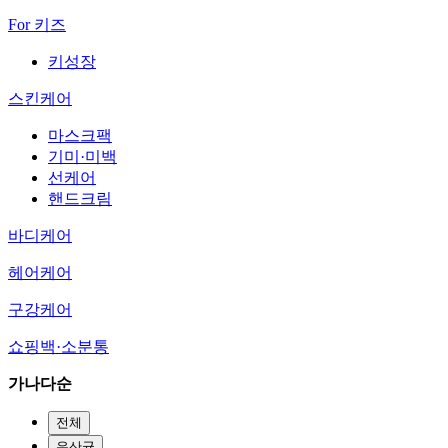
For 키즈
키성장
스킨케어
마스크팩
기미·미백
선케어
핸드크림
바디케어
헤어케어
구강케어
쇼핑백·소분통
가나다순
전체
유산균