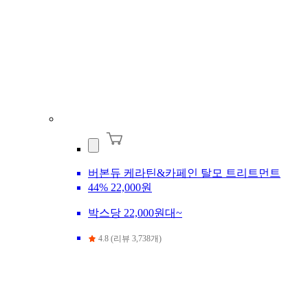
버본듀 케라틴&카페인 탈모 트리트먼트
44%
22,000원
박스당 22,000원대~
4.8 (리뷰 3,738개)