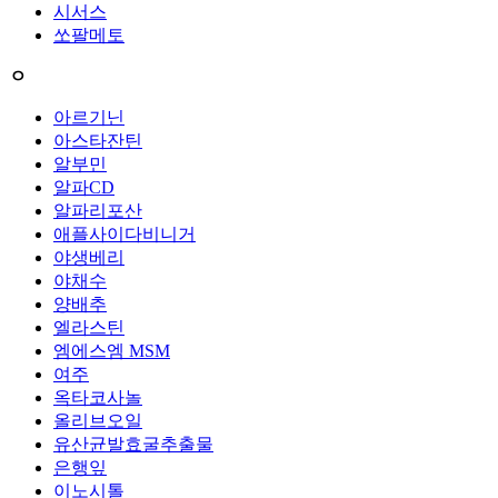
시서스
쏘팔메토
ㅇ
아르기닌
아스타잔틴
알부민
알파CD
알파리포산
애플사이다비니거
야생베리
야채수
양배추
엘라스틴
엠에스엠 MSM
여주
옥타코사놀
올리브오일
유산균발효굴추출물
은행잎
이노시톨