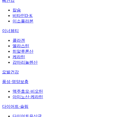
뼈건강
칼슘
비타민D·K
이소플라본
이너뷰티
콜라겐
엘라스틴
히알루론산
케라틴
감마리놀렌산
모발건강
풍성·영양보충
맥주효모·비오틴
아미노산·케라틴
다이어트·슬림
다이어트유산균