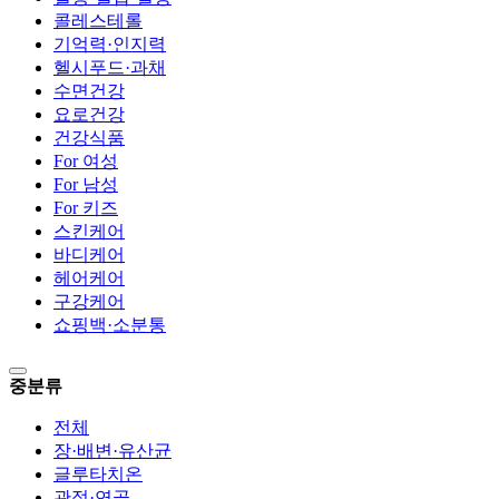
콜레스테롤
기억력·인지력
헬시푸드·과채
수면건강
요로건강
건강식품
For 여성
For 남성
For 키즈
스킨케어
바디케어
헤어케어
구강케어
쇼핑백·소분통
중분류
전체
장·배변·유산균
글루타치온
관절·연골