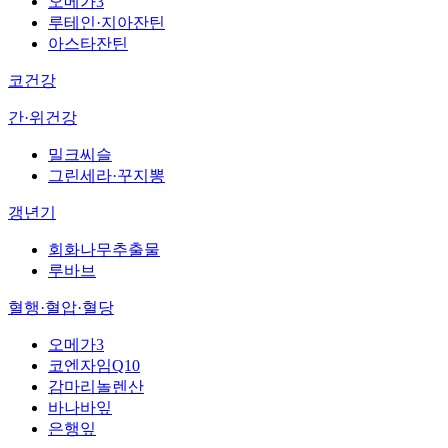
오메가3
루테인·지아잔틴
아스타잔틴
코건강
간·위건강
밀크씨슬
그린세라·꾸지뽕
갱년기
회화나무추출물
루바브
혈행·혈압·혈당
오메가3
코엔자임Q10
감마리놀렌산
바나바잎
은행잎