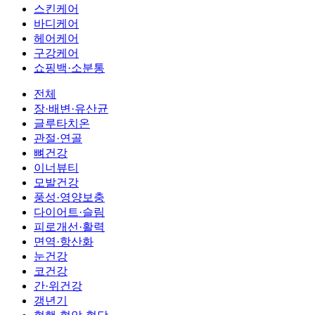
스킨케어
바디케어
헤어케어
구강케어
쇼핑백·소분통
전체
장·배변·유산균
글루타치온
관절·연골
뼈건강
이너뷰티
모발건강
풍성·영양보충
다이어트·슬림
피로개선·활력
면역·항산화
눈건강
코건강
간·위건강
갱년기