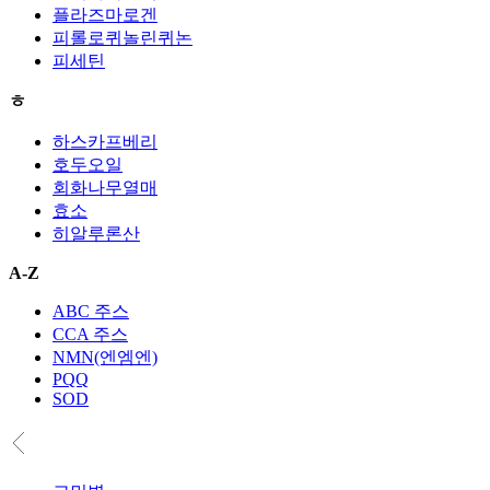
플라즈마로겐
피롤로퀴놀린퀴논
피세틴
ㅎ
하스카프베리
호두오일
회화나무열매
효소
히알루론산
A-Z
ABC 주스
CCA 주스
NMN(엔엠엔)
PQQ
SOD