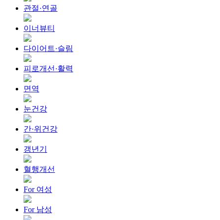
관절·연골
이너뷰티
다이어트·슬림
피로개선·활력
면역
눈건강
간·위건강
갱년기
혈행개선
For 여성
For 남성