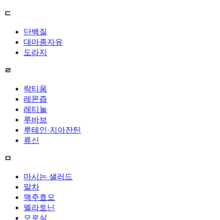
ㄷ
단백질
대마종자유
도라지
ㄹ
락티움
레몬즙
레티놀
루바브
루테인·지아잔틴
류신
ㅁ
마시는 샐러드
말차
맥주효모
멜라토닌
모로실