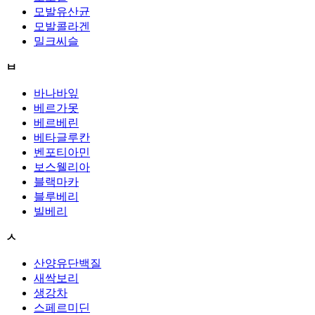
모발유산균
모발콜라겐
밀크씨슬
ㅂ
바나바잎
베르가못
베르베린
베타글루칸
벤포티아민
보스웰리아
블랙마카
블루베리
빌베리
ㅅ
산양유단백질
새싹보리
생강차
스페르미딘