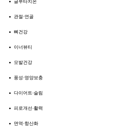
글루타치온
관절·연골
뼈건강
이너뷰티
모발건강
풍성·영양보충
다이어트·슬림
피로개선·활력
면역·항산화