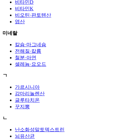
비타민D
비타민K
비오틴·판토텐산
엽산
미네랄
칼슘·마그네슘
전해질·칼륨
철분·아연
셀레늄·요오드
ㄱ
가르시니아
감마리놀렌산
글루타치온
꾸지뽕
ㄴ
난소화성말토덱스트린
뇌유산균