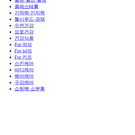
혈행·혈압·혈당
콜레스테롤
기억력·인지력
헬시푸드·과채
수면건강
요로건강
건강식품
For 여성
For 남성
For 키즈
스킨케어
바디케어
헤어케어
구강케어
쇼핑백·소분통