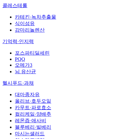
콜레스테롤
카테킨·녹차추출물
식이섬유
감마리놀렌산
기억력·인지력
포스파티딜세린
PQQ
오메가3
뇌 유산균
헬시푸드·과채
대마종자유
올리브·호두오일
카무트·파로효소
컬리케일·양배추
레몬즙·애사비
블루베리·빌베리
마시는샐러드