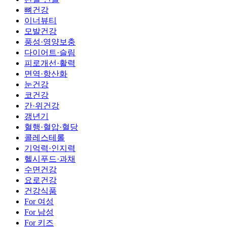
뼈건강
이너뷰티
모발건강
풍성·영양보충
다이어트·슬림
피로개선·활력
면역·항산화
눈건강
코건강
간·위건강
갱년기
혈행·혈압·혈당
콜레스테롤
기억력·인지력
헬시푸드·과채
수면건강
요로건강
건강식품
For 여성
For 남성
For 키즈