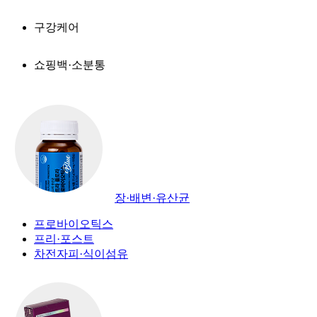
구강케어
쇼핑백·소분통
장·배변·유산균
프로바이오틱스
프리·포스트
차전자피·식이섬유