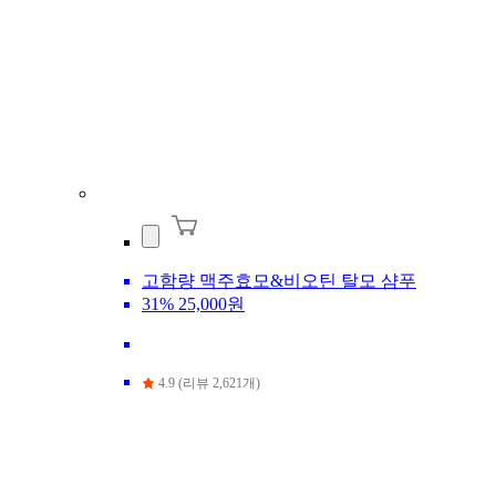
고함량 맥주효모&비오틴 탈모 샴푸
31%
25,000원
4.9 (리뷰 2,621개)