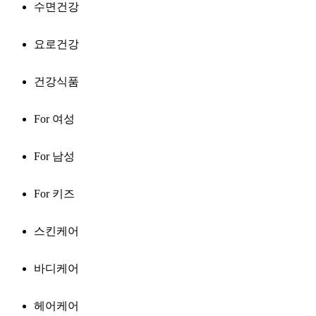
수면건강
요로건강
건강식품
For 여성
For 남성
For 키즈
스킨케어
바디케어
헤어케어