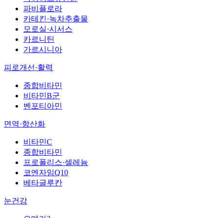
파비플로라
카테킨·녹차추출물
모로실·시서스
카르니틴
가르시니아
피로개선·활력
종합비타민
비타민B군
벤포티아민
면역·항산화
비타민C
종합비타민
프로폴리스·셀레늄
코엔자임Q10
베타글루칸
눈건강