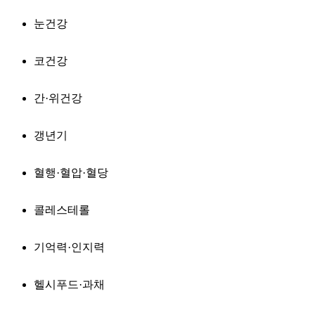
눈건강
코건강
간·위건강
갱년기
혈행·혈압·혈당
콜레스테롤
기억력·인지력
헬시푸드·과채