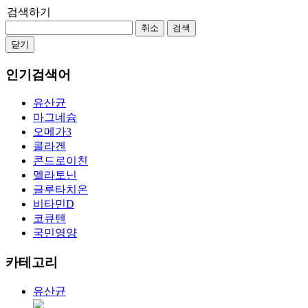
검색하기
취소
검색
닫기
인기검색어
유산균
마그네슘
오메가3
콜라겐
콘드로이친
멜라토닌
글루타치온
비타민D
코큐텐
국민영양
카테고리
유산균