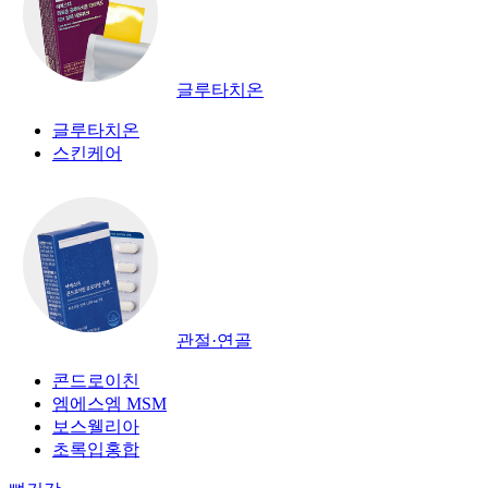
글루타치온
글루타치온
스킨케어
관절·연골
콘드로이친
엠에스엠 MSM
보스웰리아
초록입홍합