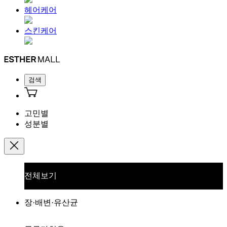
헤어케어
스킨케어
검색
고민별
성분별
전체보기
장·배변·유산균