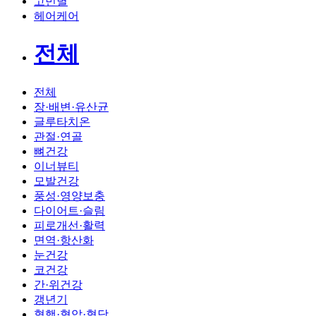
고민별
헤어케어
전체
전체
장·배변·유산균
글루타치온
관절·연골
뼈건강
이너뷰티
모발건강
풍성·영양보충
다이어트·슬림
피로개선·활력
면역·항산화
눈건강
코건강
간·위건강
갱년기
혈행·혈압·혈당