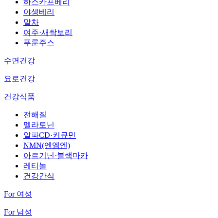
하스카프베리
야생베리
말차
여주·새싹보리
푸룬주스
수면건강
요로건강
건강식품
전해질
멜라토닌
알파CD·커큐민
NMN(엔엠엔)
아르기닌·블랙마카
레티놀
건강간식
For 여성
For 남성