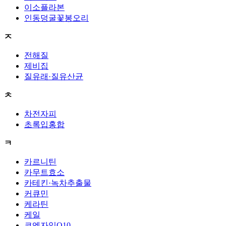
이소플라본
인동덩굴꽃봉오리
ㅈ
전해질
제비집
질유래·질유산균
ㅊ
차전자피
초록입홍합
ㅋ
카르니틴
카무트효소
카테킨·녹차추출물
커큐민
케라틴
케일
코엔자임Q10