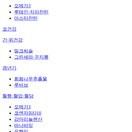
오메가3
루테인·지아잔틴
아스타잔틴
코건강
간·위건강
밀크씨슬
그린세라·꾸지뽕
갱년기
회화나무추출물
루바브
혈행·혈압·혈당
오메가3
코엔자임Q10
감마리놀렌산
바나바잎
은행잎