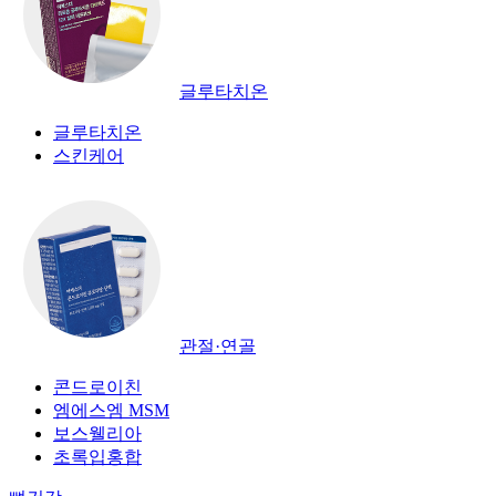
글루타치온
글루타치온
스킨케어
관절·연골
콘드로이친
엠에스엠 MSM
보스웰리아
초록입홍합