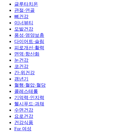
글루타치온
관절·연골
뼈건강
이너뷰티
모발건강
풍성·영양보충
다이어트·슬림
피로개선·활력
면역·항산화
눈건강
코건강
간·위건강
갱년기
혈행·혈압·혈당
콜레스테롤
기억력·인지력
헬시푸드·과채
수면건강
요로건강
건강식품
For 여성