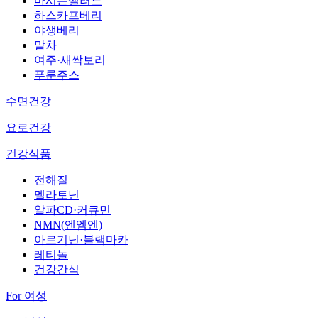
마시는샐러드
하스카프베리
야생베리
말차
여주·새싹보리
푸룬주스
수면건강
요로건강
건강식품
전해질
멜라토닌
알파CD·커큐민
NMN(엔엠엔)
아르기닌·블랙마카
레티놀
건강간식
For 여성