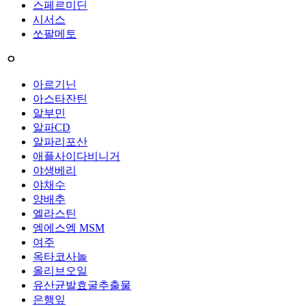
스페르미딘
시서스
쏘팔메토
ㅇ
아르기닌
아스타잔틴
알부민
알파CD
알파리포산
애플사이다비니거
야생베리
야채수
양배추
엘라스틴
엠에스엠 MSM
여주
옥타코사놀
올리브오일
유산균발효굴추출물
은행잎