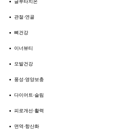
글루타치온
관절·연골
뼈건강
이너뷰티
모발건강
풍성·영양보충
다이어트·슬림
피로개선·활력
면역·항산화