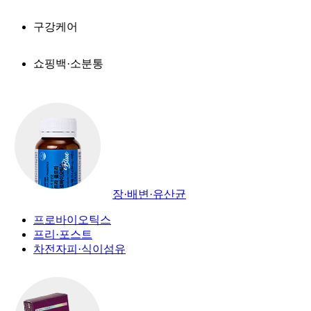
구강케어
쇼핑백·소분통
장·배변·유산균
프로바이오틱스
프리·포스트
차전자피·식이섬유