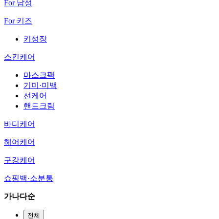
For 남성
For 키즈
키성장
스킨케어
마스크팩
기미·미백
선케어
핸드크림
바디케어
헤어케어
구강케어
쇼핑백·소분통
가나다순
전체