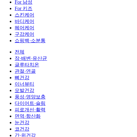
For 남성
For 키즈
스킨케어
바디케어
헤어케어
구강케어
쇼핑백·소분통
전체
장·배변·유산균
글루타치온
관절·연골
뼈건강
이너뷰티
모발건강
풍성·영양보충
다이어트·슬림
피로개선·활력
면역·항산화
눈건강
코건강
간·위건강