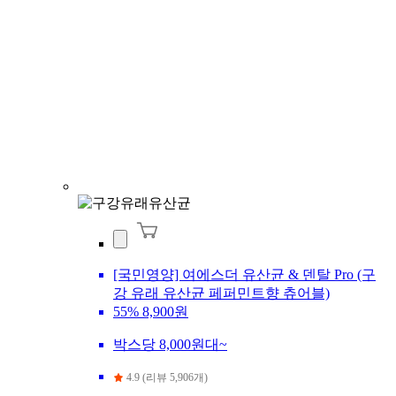
[국민영양] 여에스더 유산균 & 덴탈 Pro (구
강 유래 유산균 페퍼민트향 츄어블)
55%
8,900원
박스당 8,000원대~
4.9 (리뷰 5,906개)