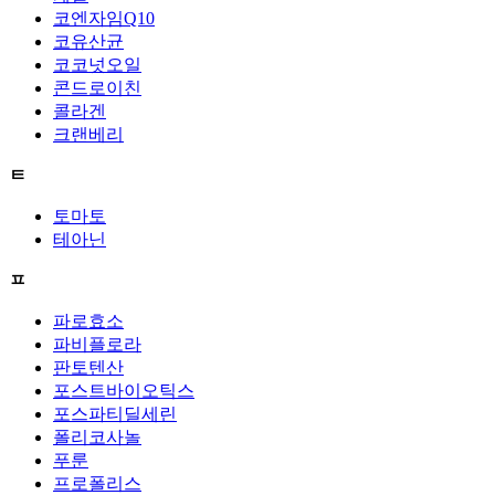
코엔자임Q10
코유산균
코코넛오일
콘드로이친
콜라겐
크랜베리
ㅌ
토마토
테아닌
ㅍ
파로효소
파비플로라
판토텐산
포스트바이오틱스
포스파티딜세린
폴리코사놀
푸룬
프로폴리스