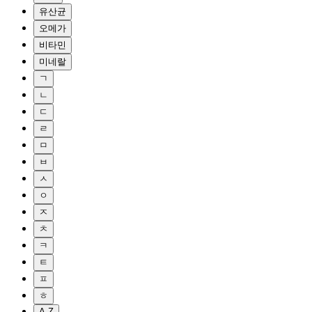
유산균
오메가
비타민
미네랄
ㄱ
ㄴ
ㄷ
ㄹ
ㅁ
ㅂ
ㅅ
ㅇ
ㅈ
ㅊ
ㅋ
ㅌ
ㅍ
ㅎ
A-Z