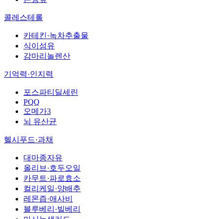
콜레스테롤
카테킨·녹차추출물
식이섬유
감마리놀렌산
기억력·인지력
포스파티딜세린
PQQ
오메가3
뇌 유산균
헬시푸드·과채
대마종자유
올리브·호두오일
카무트·파로효소
컬리케일·양배추
레몬즙·애사비
블루베리·빌베리