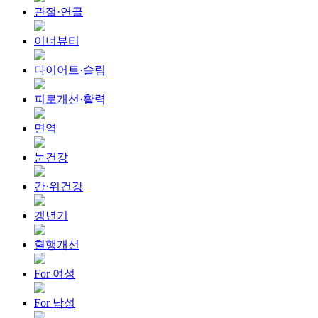
관절·연골
이너뷰티
다이어트·슬림
피로개선·활력
면역
눈건강
간·위건강
갱년기
혈행개선
For 여성
For 남성