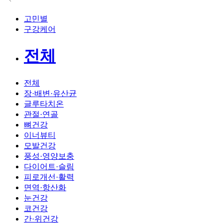
고민별
구강케어
전체
전체
장·배변·유산균
글루타치온
관절·연골
뼈건강
이너뷰티
모발건강
풍성·영양보충
다이어트·슬림
피로개선·활력
면역·항산화
눈건강
코건강
간·위건강