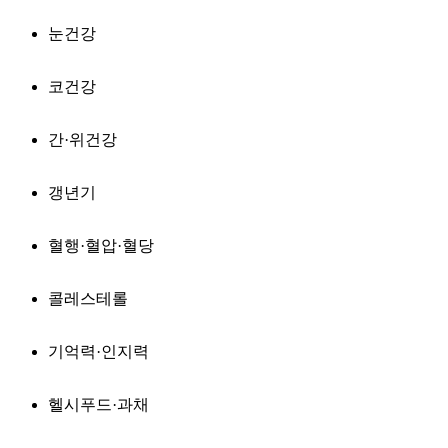
눈건강
코건강
간·위건강
갱년기
혈행·혈압·혈당
콜레스테롤
기억력·인지력
헬시푸드·과채