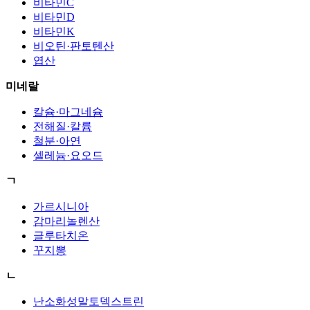
비타민C
비타민D
비타민K
비오틴·판토텐산
엽산
미네랄
칼슘·마그네슘
전해질·칼륨
철분·아연
셀레늄·요오드
ㄱ
가르시니아
감마리놀렌산
글루타치온
꾸지뽕
ㄴ
난소화성말토덱스트린