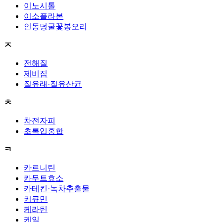
이노시톨
이소플라본
인동덩굴꽃봉오리
ㅈ
전해질
제비집
질유래·질유산균
ㅊ
차전자피
초록입홍합
ㅋ
카르니틴
카무트효소
카테킨·녹차추출물
커큐민
케라틴
케일