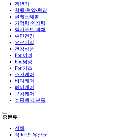
갱년기
혈행·혈압·혈당
콜레스테롤
기억력·인지력
헬시푸드·과채
수면건강
요로건강
건강식품
For 여성
For 남성
For 키즈
스킨케어
바디케어
헤어케어
구강케어
쇼핑백·소분통
중분류
전체
장·배변·유산균