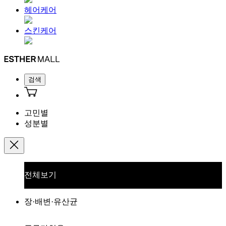
헤어케어
스킨케어
검색
고민별
성분별
전체보기
장·배변·유산균