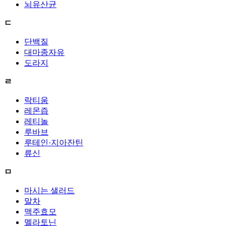
뇌유산균
ㄷ
단백질
대마종자유
도라지
ㄹ
락티움
레몬즙
레티놀
루바브
루테인·지아잔틴
류신
ㅁ
마시는 샐러드
말차
맥주효모
멜라토닌