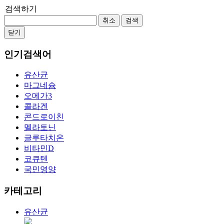
검색하기
취소
검색
닫기
인기검색어
유산균
마그네슘
오메가3
콜라겐
콘드로이친
멜라토닌
글루타치온
비타민D
코큐텐
국민영양
카테고리
유산균