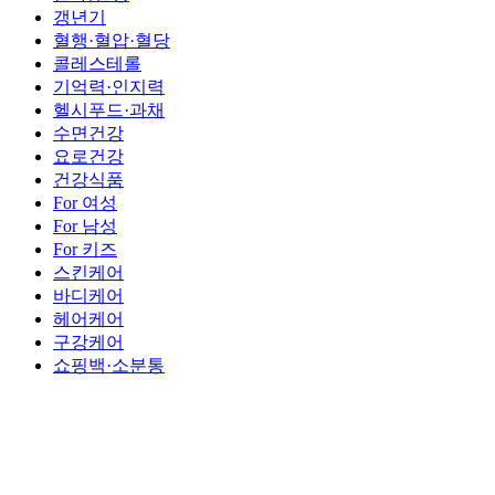
갱년기
혈행·혈압·혈당
콜레스테롤
기억력·인지력
헬시푸드·과채
수면건강
요로건강
건강식품
For 여성
For 남성
For 키즈
스킨케어
바디케어
헤어케어
구강케어
쇼핑백·소분통