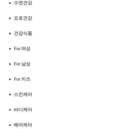
수면건강
요로건강
건강식품
For 여성
For 남성
For 키즈
스킨케어
바디케어
헤어케어