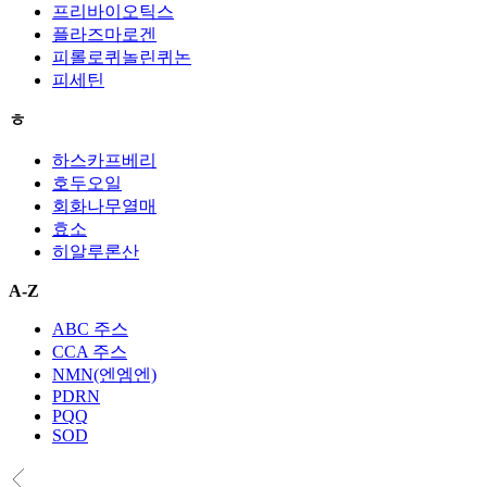
프리바이오틱스
플라즈마로겐
피롤로퀴놀린퀴논
피세틴
ㅎ
하스카프베리
호두오일
회화나무열매
효소
히알루론산
A-Z
ABC 주스
CCA 주스
NMN(엔엠엔)
PDRN
PQQ
SOD