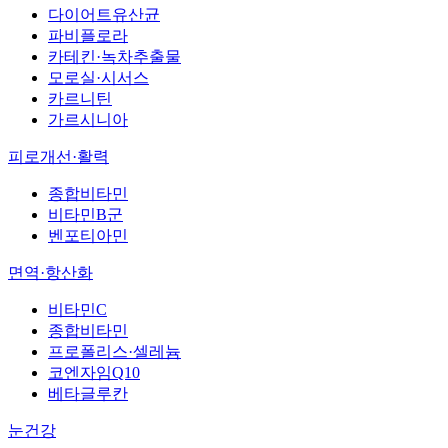
다이어트유산균
파비플로라
카테킨·녹차추출물
모로실·시서스
카르니틴
가르시니아
피로개선·활력
종합비타민
비타민B군
벤포티아민
면역·항산화
비타민C
종합비타민
프로폴리스·셀레늄
코엔자임Q10
베타글루칸
눈건강