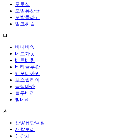
모로실
모발유산균
모발콜라겐
밀크씨슬
ㅂ
바나바잎
베르가못
베르베린
베타글루칸
벤포티아민
보스웰리아
블랙마카
블루베리
빌베리
ㅅ
산양유단백질
새싹보리
생강차