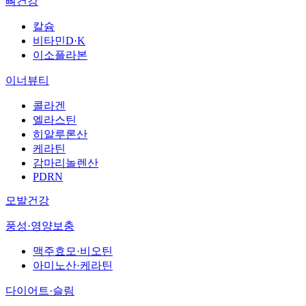
뼈건강
칼슘
비타민D·K
이소플라본
이너뷰티
콜라겐
엘라스틴
히알루론산
케라틴
감마리놀렌산
PDRN
모발건강
풍성·영양보충
맥주효모·비오틴
아미노산·케라틴
다이어트·슬림