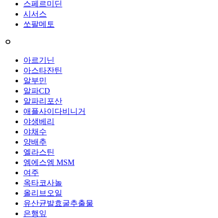
스페르미딘
시서스
쏘팔메토
ㅇ
아르기닌
아스타잔틴
알부민
알파CD
알파리포산
애플사이다비니거
야생베리
야채수
양배추
엘라스틴
엠에스엠 MSM
여주
옥타코사놀
올리브오일
유산균발효굴추출물
은행잎