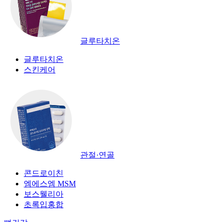
글루타치온
글루타치온
스킨케어
관절·연골
콘드로이친
엠에스엠 MSM
보스웰리아
초록입홍합