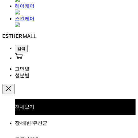
헤어케어
스킨케어
검색
고민별
성분별
전체보기
장·배변·유산균