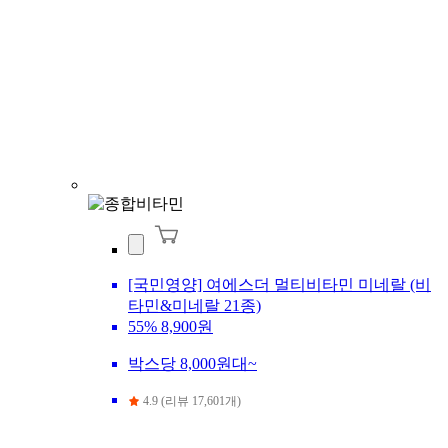
[국민영양] 여에스더 멀티비타민 미네랄 (비
타민&미네랄 21종)
55%
8,900원
박스당 8,000원대~
4.9 (리뷰 17,601개)