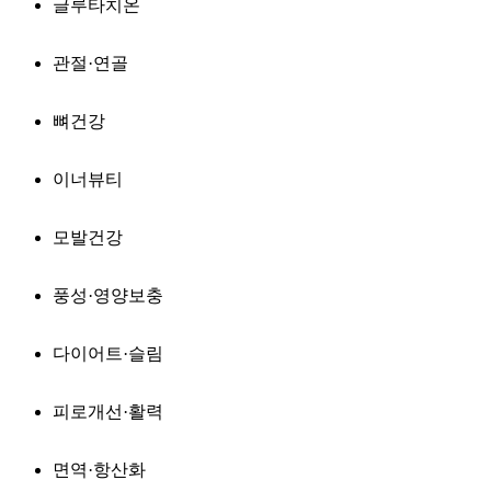
글루타치온
관절·연골
뼈건강
이너뷰티
모발건강
풍성·영양보충
다이어트·슬림
피로개선·활력
면역·항산화