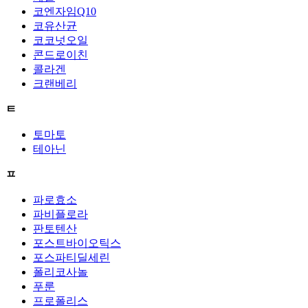
코엔자임Q10
코유산균
코코넛오일
콘드로이친
콜라겐
크랜베리
ㅌ
토마토
테아닌
ㅍ
파로효소
파비플로라
판토텐산
포스트바이오틱스
포스파티딜세린
폴리코사놀
푸룬
프로폴리스