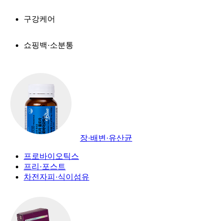
구강케어
쇼핑백·소분통
장·배변·유산균
프로바이오틱스
프리·포스트
차전자피·식이섬유