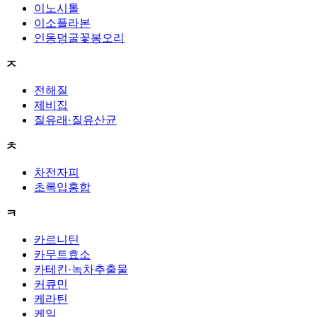
이노시톨
이소플라본
인동덩굴꽃봉오리
ㅈ
전해질
제비집
질유래·질유산균
ㅊ
차전자피
초록입홍합
ㅋ
카르니틴
카무트효소
카테킨·녹차추출물
커큐민
케라틴
케일