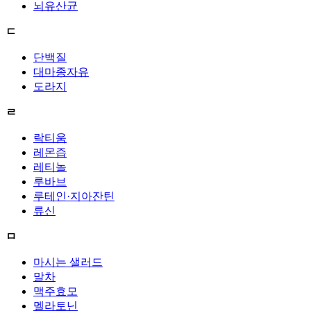
뇌유산균
ㄷ
단백질
대마종자유
도라지
ㄹ
락티움
레몬즙
레티놀
루바브
루테인·지아잔틴
류신
ㅁ
마시는 샐러드
말차
맥주효모
멜라토닌