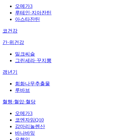
오메가3
루테인·지아잔틴
아스타잔틴
코건강
간·위건강
밀크씨슬
그린세라·꾸지뽕
갱년기
회화나무추출물
루바브
혈행·혈압·혈당
오메가3
코엔자임Q10
감마리놀렌산
바나바잎
은행잎