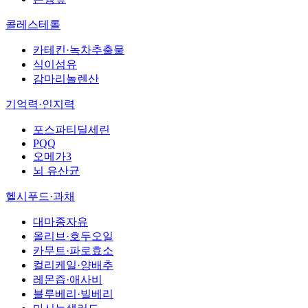
콜레스테롤
카테킨·녹차추출물
식이섬유
감마리놀렌산
기억력·인지력
포스파티딜세린
PQQ
오메가3
뇌 유산균
헬시푸드·과채
대마종자유
올리브·호두오일
카무트·파로효소
컬리케일·양배추
레몬즙·애사비
블루베리·빌베리