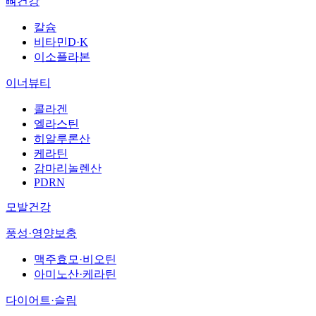
뼈건강
칼슘
비타민D·K
이소플라본
이너뷰티
콜라겐
엘라스틴
히알루론산
케라틴
감마리놀렌산
PDRN
모발건강
풍성·영양보충
맥주효모·비오틴
아미노산·케라틴
다이어트·슬림