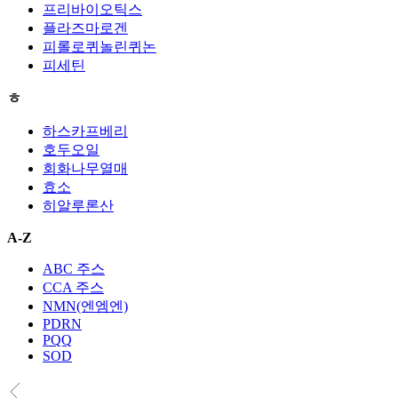
프리바이오틱스
플라즈마로겐
피롤로퀴놀린퀴논
피세틴
ㅎ
하스카프베리
호두오일
회화나무열매
효소
히알루론산
A-Z
ABC 주스
CCA 주스
NMN(엔엠엔)
PDRN
PQQ
SOD