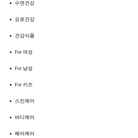
수면건강
요로건강
건강식품
For 여성
For 남성
For 키즈
스킨케어
바디케어
헤어케어