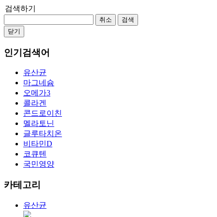
검색하기
취소
검색
닫기
인기검색어
유산균
마그네슘
오메가3
콜라겐
콘드로이친
멜라토닌
글루타치온
비타민D
코큐텐
국민영양
카테고리
유산균