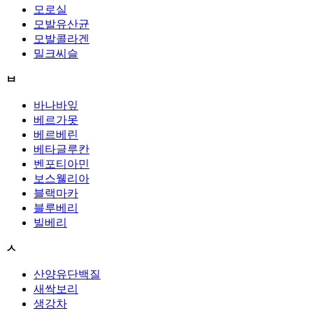
모로실
모발유산균
모발콜라겐
밀크씨슬
ㅂ
바나바잎
베르가못
베르베린
베타글루칸
벤포티아민
보스웰리아
블랙마카
블루베리
빌베리
ㅅ
산양유단백질
새싹보리
생강차