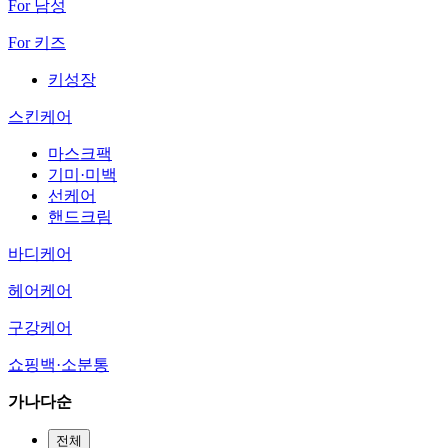
For 남성
For 키즈
키성장
스킨케어
마스크팩
기미·미백
선케어
핸드크림
바디케어
헤어케어
구강케어
쇼핑백·소분통
가나다순
전체