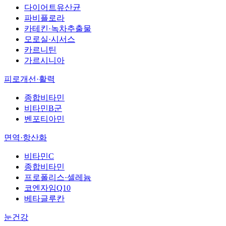
다이어트유산균
파비플로라
카테킨·녹차추출물
모로실·시서스
카르니틴
가르시니아
피로개선·활력
종합비타민
비타민B군
벤포티아민
면역·항산화
비타민C
종합비타민
프로폴리스·셀레늄
코엔자임Q10
베타글루칸
눈건강