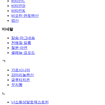
비타민C
비타민D
비타민K
비오틴·판토텐산
엽산
미네랄
칼슘·마그네슘
전해질·칼륨
철분·아연
셀레늄·요오드
ㄱ
가르시니아
감마리놀렌산
글루타치온
꾸지뽕
ㄴ
난소화성말토덱스트린