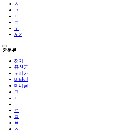
ㅊ
ㅋ
ㅌ
ㅍ
ㅎ
A-Z
중분류
전체
유산균
오메가
비타민
미네랄
ㄱ
ㄴ
ㄷ
ㄹ
ㅁ
ㅂ
ㅅ