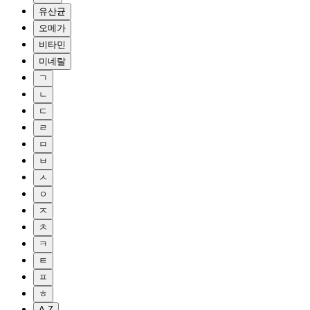
유산균
오메가
비타민
미네랄
ㄱ
ㄴ
ㄷ
ㄹ
ㅁ
ㅂ
ㅅ
ㅇ
ㅈ
ㅊ
ㅋ
ㅌ
ㅍ
ㅎ
A-Z