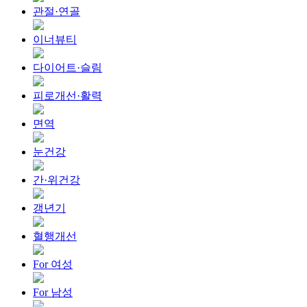
관절·연골
이너뷰티
다이어트·슬림
피로개선·활력
면역
눈건강
간·위건강
갱년기
혈행개선
For 여성
For 남성