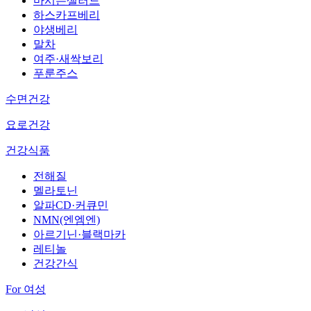
마시는샐러드
하스카프베리
야생베리
말차
여주·새싹보리
푸룬주스
수면건강
요로건강
건강식품
전해질
멜라토닌
알파CD·커큐민
NMN(엔엠엔)
아르기닌·블랙마카
레티놀
건강간식
For 여성