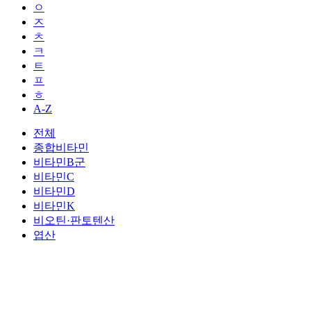
ㅇ
ㅈ
ㅊ
ㅋ
ㅌ
ㅍ
ㅎ
A-Z
전체
종합비타민
비타민B군
비타민C
비타민D
비타민K
비오틴·판토텐산
엽산