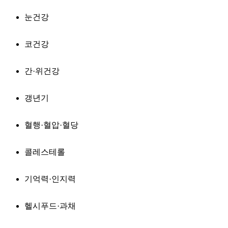
눈건강
코건강
간·위건강
갱년기
혈행·혈압·혈당
콜레스테롤
기억력·인지력
헬시푸드·과채