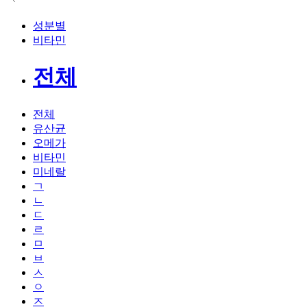
성분별
비타민
전체
전체
유산균
오메가
비타민
미네랄
ㄱ
ㄴ
ㄷ
ㄹ
ㅁ
ㅂ
ㅅ
ㅇ
ㅈ