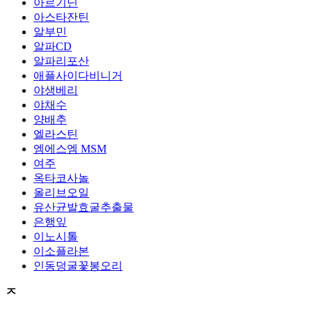
아르기닌
아스타잔틴
알부민
알파CD
알파리포산
애플사이다비니거
야생베리
야채수
양배추
엘라스틴
엠에스엠 MSM
여주
옥타코사놀
올리브오일
유산균발효굴추출물
은행잎
이노시톨
이소플라본
인동덩굴꽃봉오리
ㅈ