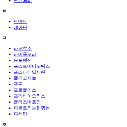
크랜베리
ㅌ
토마토
테아닌
ㅍ
파로효소
파비플로라
판토텐산
포스트바이오틱스
포스파티딜세린
폴리코사놀
푸룬
프로폴리스
프리바이오틱스
플라즈마로겐
피롤로퀴놀린퀴논
피세틴
ㅎ