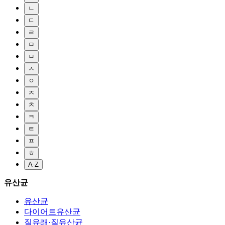
ㄴ
ㄷ
ㄹ
ㅁ
ㅂ
ㅅ
ㅇ
ㅈ
ㅊ
ㅋ
ㅌ
ㅍ
ㅎ
A-Z
유산균
유산균
다이어트유산균
질유래·질유산균