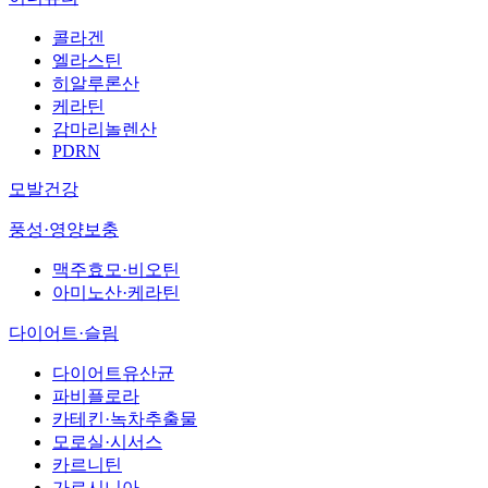
콜라겐
엘라스틴
히알루론산
케라틴
감마리놀렌산
PDRN
모발건강
풍성·영양보충
맥주효모·비오틴
아미노산·케라틴
다이어트·슬림
다이어트유산균
파비플로라
카테킨·녹차추출물
모로실·시서스
카르니틴
가르시니아