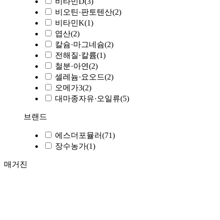
비타민D
(3)
비오틴·판토텐산
(2)
비타민K
(1)
엽산
(2)
칼슘·마그네슘
(2)
전해질·칼륨
(1)
철분·아연
(2)
셀레늄·요오드
(2)
오메가3
(2)
대마종자유·오일류
(5)
브랜드
에스더포뮬러
(71)
장수농가
(1)
매거진