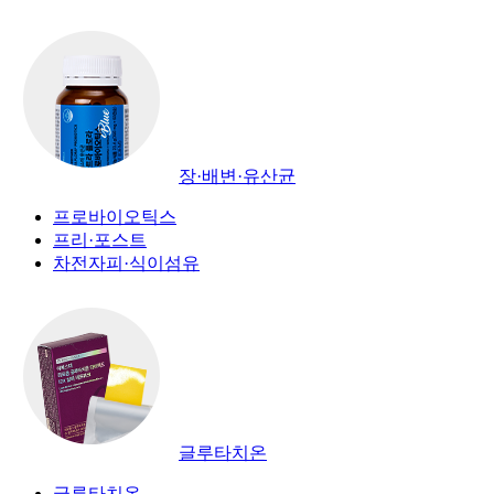
장·배변·유산균
프로바이오틱스
프리·포스트
차전자피·식이섬유
글루타치온
글루타치온