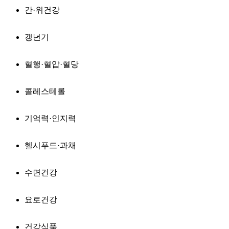
간·위건강
갱년기
혈행·혈압·혈당
콜레스테롤
기억력·인지력
헬시푸드·과채
수면건강
요로건강
건강식품