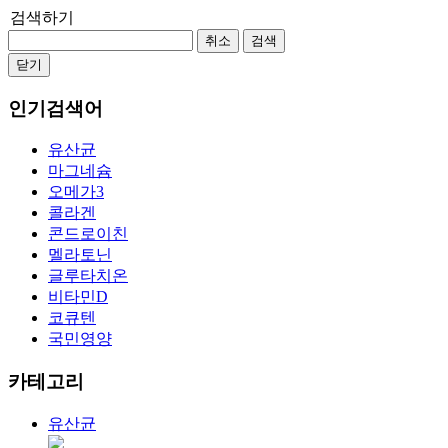
검색하기
취소
검색
닫기
인기검색어
유산균
마그네슘
오메가3
콜라겐
콘드로이친
멜라토닌
글루타치온
비타민D
코큐텐
국민영양
카테고리
유산균