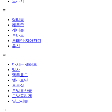
도라지
ㄹ
락티움
레몬즙
레티놀
루바브
루테인·지아잔틴
류신
ㅁ
마시는 샐러드
말차
맥주효모
멜라토닌
모로실
모발유산균
모발콜라겐
밀크씨슬
ㅂ