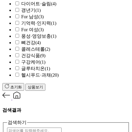
다이어트·슬림
(4)
갱년기
(1)
For 남성
(3)
기억력·인지력
(1)
For 여성
(3)
풍성·영양보충
(1)
뼈건강
(4)
콜레스테롤
(2)
건강식품
(9)
구강케어
(1)
글루타치온
(1)
헬시푸드·과채
(20)
초기화
상품보기
검색결과
검색하기