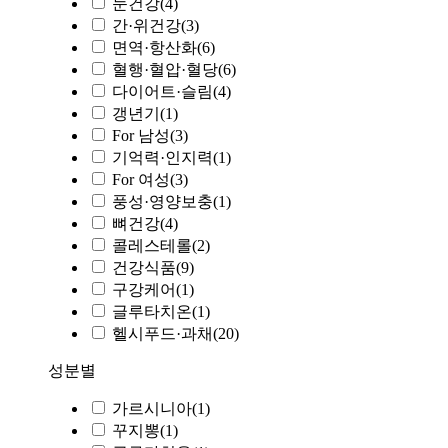
눈건강
(4)
간·위건강
(3)
면역·항산화
(6)
혈행·혈압·혈당
(6)
다이어트·슬림
(4)
갱년기
(1)
For 남성
(3)
기억력·인지력
(1)
For 여성
(3)
풍성·영양보충
(1)
뼈건강
(4)
콜레스테롤
(2)
건강식품
(9)
구강케어
(1)
글루타치온
(1)
헬시푸드·과채
(20)
성분별
가르시니아
(1)
꾸지뽕
(1)