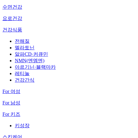
수면건강
요로건강
건강식품
전해질
멜라토닌
알파CD·커큐민
NMN(엔엠엔)
아르기닌·블랙마카
레티놀
건강간식
For 여성
For 남성
For 키즈
키성장
스킨케어