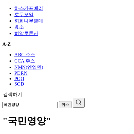
하스카프베리
호두오일
회화나무열매
효소
히알루론산
A-Z
ABC 주스
CCA 주스
NMN(엔엠엔)
PDRN
PQQ
SOD
검색하기
취소
"국민영양"