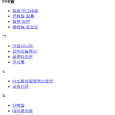
미네랄
칼슘·마그네슘
전해질·칼륨
철분·아연
셀레늄·요오드
ㄱ
가르시니아
감마리놀렌산
글루타치온
꾸지뽕
ㄴ
난소화성말토덱스트린
뇌유산균
ㄷ
단백질
대마종자유