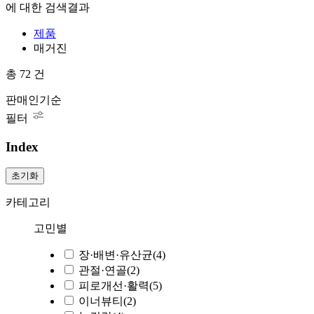
에 대한 검색결과
제품
매거진
총
72
건
판매인기순
필터
Index
초기화
카테고리
고민별
장·배변·유산균
(4)
관절·연골
(2)
피로개선·활력
(5)
이너뷰티
(2)