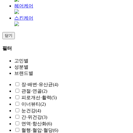
헤어케어
스킨케어
닫기
필터
고민별
성분별
브랜드별
장·배변·유산균
(4)
관절·연골
(2)
피로개선·활력
(5)
이너뷰티
(2)
눈건강
(4)
간·위건강
(3)
면역·항산화
(6)
혈행·혈압·혈당
(6)