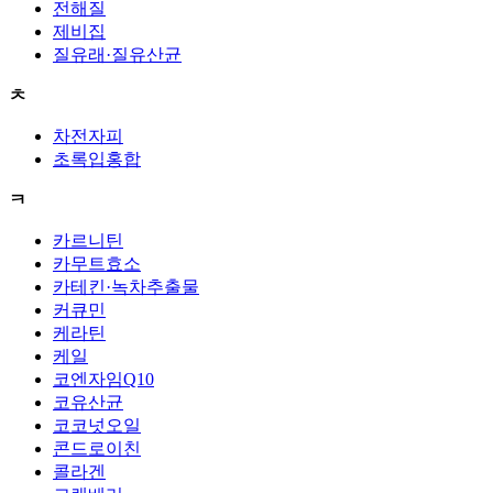
전해질
제비집
질유래·질유산균
ㅊ
차전자피
초록입홍합
ㅋ
카르니틴
카무트효소
카테킨·녹차추출물
커큐민
케라틴
케일
코엔자임Q10
코유산균
코코넛오일
콘드로이친
콜라겐