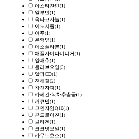
아스타잔틴
(1)
알부민
(1)
옥타코사놀
(1)
이노시톨
(1)
여주
(1)
은행잎
(1)
이소플라본
(1)
애플사이다비니거
(1)
양배추
(1)
올리브오일
(3)
알파CD
(1)
전해질
(2)
차전자피
(1)
카테킨·녹차추출물
(1)
커큐민
(1)
코엔자임Q10
(1)
콘드로이친
(1)
콜라겐
(1)
코코넛오일
(1)
카무트효소
(1)