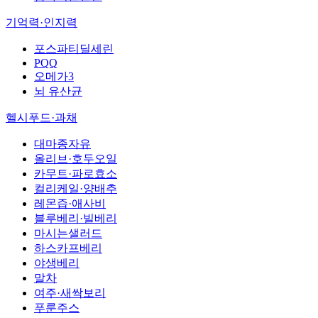
기억력·인지력
포스파티딜세린
PQQ
오메가3
뇌 유산균
헬시푸드·과채
대마종자유
올리브·호두오일
카무트·파로효소
컬리케일·양배추
레몬즙·애사비
블루베리·빌베리
마시는샐러드
하스카프베리
야생베리
말차
여주·새싹보리
푸룬주스