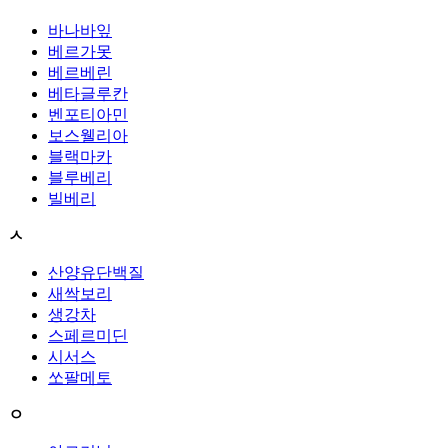
바나바잎
베르가못
베르베린
베타글루칸
벤포티아민
보스웰리아
블랙마카
블루베리
빌베리
ㅅ
산양유단백질
새싹보리
생강차
스페르미딘
시서스
쏘팔메토
ㅇ