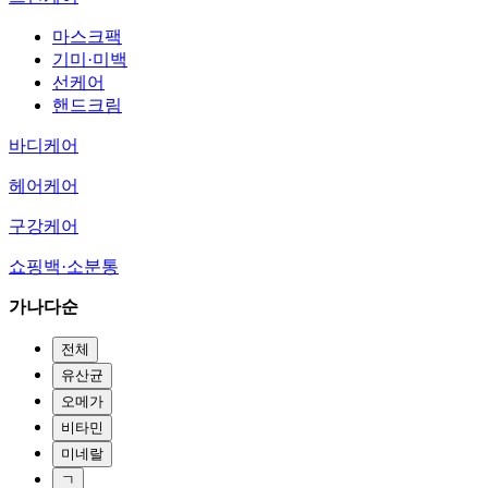
마스크팩
기미·미백
선케어
핸드크림
바디케어
헤어케어
구강케어
쇼핑백·소분통
가나다순
전체
유산균
오메가
비타민
미네랄
ㄱ