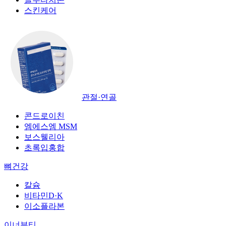
스킨케어
관절·연골
콘드로이친
엠에스엠 MSM
보스웰리아
초록입홍합
뼈건강
칼슘
비타민D·K
이소플라본
이너뷰티