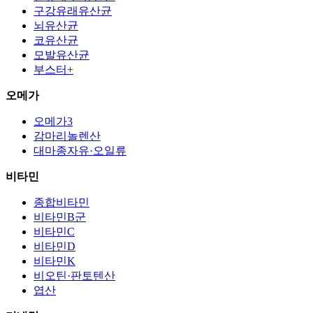
구강유래유산균
뇌유산균
코유산균
모발유산균
부스터+
오메가
오메가3
감마리놀렌산
대마종자유·오일류
비타민
종합비타민
비타민B군
비타민C
비타민D
비타민K
비오틴·판토텐산
엽산