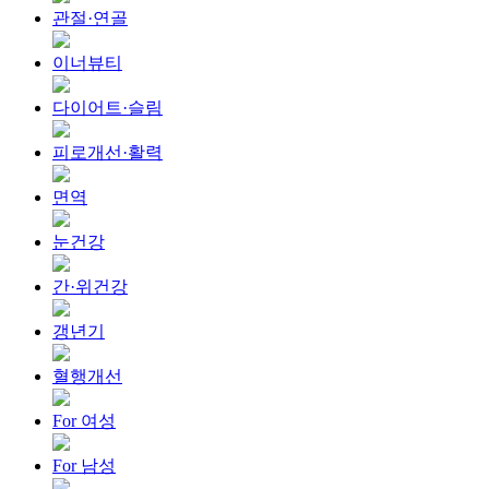
관절·연골
이너뷰티
다이어트·슬림
피로개선·활력
면역
눈건강
간·위건강
갱년기
혈행개선
For 여성
For 남성