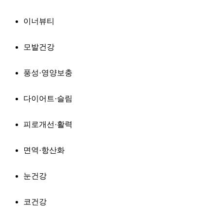
이너뷰티
모발건강
풍성·영양보충
다이어트·슬림
피로개선·활력
면역·항산화
눈건강
코건강