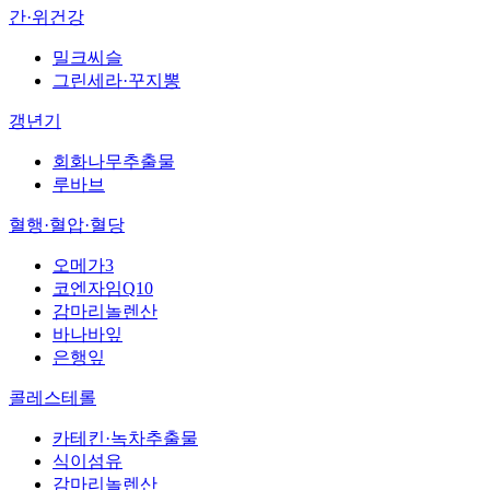
간·위건강
밀크씨슬
그린세라·꾸지뽕
갱년기
회화나무추출물
루바브
혈행·혈압·혈당
오메가3
코엔자임Q10
감마리놀렌산
바나바잎
은행잎
콜레스테롤
카테킨·녹차추출물
식이섬유
감마리놀렌산