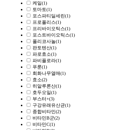
케일
(1)
토마토
(1)
포스파티딜세린
(1)
프로폴리스
(1)
프리바이오틱스
(1)
포스트바이오틱스
(1)
폴리코사놀
(1)
판토텐산
(1)
파로효소
(1)
파비플로라
(1)
푸룬
(1)
회화나무열매
(1)
효소
(2)
히알루론산
(1)
호두오일
(1)
부스터+
(3)
구강유래유산균
(1)
종합비타민
(2)
비타민B군
(2)
비타민C
(1)