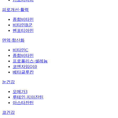
피로개선·활력
종합비타민
비타민B군
벤포티아민
면역·항산화
비타민C
종합비타민
프로폴리스·셀레늄
코엔자임Q10
베타글루칸
눈건강
오메가3
루테인·지아잔틴
아스타잔틴
코건강