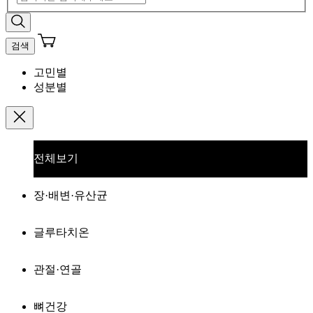
검색
고민별
성분별
전체보기
장·배변·유산균
글루타치온
관절·연골
뼈건강