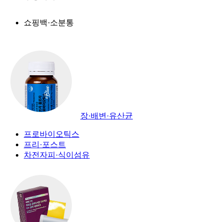
쇼핑백·소분통
장·배변·유산균
프로바이오틱스
프리·포스트
차전자피·식이섬유