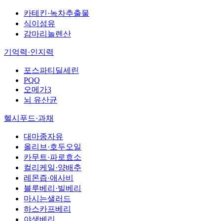
카테킨·녹차추출물
식이섬유
감마리놀렌산
기억력·인지력
포스파티딜세린
PQQ
오메가3
뇌 유산균
헬시푸드·과채
대마종자유
올리브·호두오일
카무트·파로효소
컬리케일·양배추
레몬즙·애사비
블루베리·빌베리
마시는샐러드
하스카프베리
야생베리