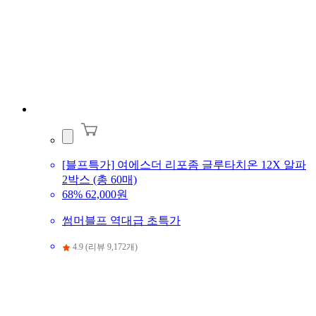
[블프특가] 여에스더 리포좀 글루타치온 12X 알파
2박스 (총 60매)
68%
62,000원
썸머블프 역대급 초특가
4.9 (리뷰 9,172개)