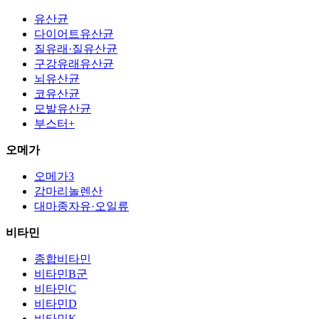
유산균
다이어트유산균
질유래·질유산균
구강유래유산균
뇌유산균
코유산균
모발유산균
부스터+
오메가
오메가3
감마리놀렌산
대마종자유·오일류
비타민
종합비타민
비타민B군
비타민C
비타민D
비타민K