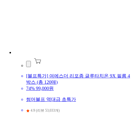
[블프특가] 여에스더 리포좀 글루타치온 9X 필름 4
박스 (총 120매)
74%
99,000원
썸머블프 역대급 초특가
4.9 (리뷰 53,033개)