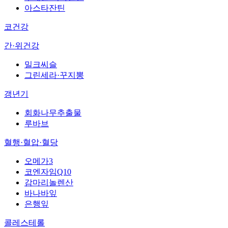
아스타잔틴
코건강
간·위건강
밀크씨슬
그린세라·꾸지뽕
갱년기
회화나무추출물
루바브
혈행·혈압·혈당
오메가3
코엔자임Q10
감마리놀렌산
바나바잎
은행잎
콜레스테롤