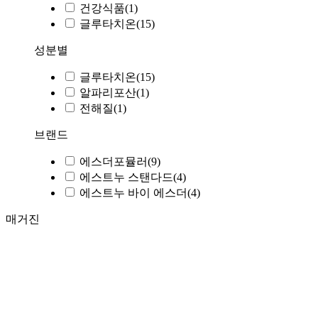
건강식품
(1)
글루타치온
(15)
성분별
글루타치온
(15)
알파리포산
(1)
전해질
(1)
브랜드
에스더포뮬러
(9)
에스트누 스탠다드
(4)
에스트누 바이 에스더
(4)
매거진