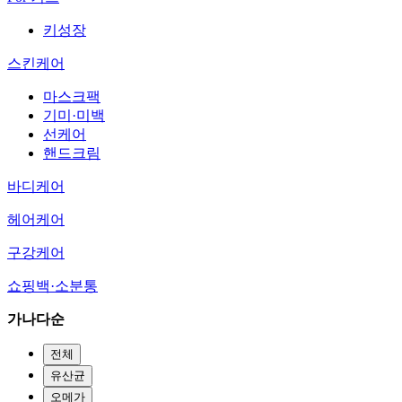
키성장
스킨케어
마스크팩
기미·미백
선케어
핸드크림
바디케어
헤어케어
구강케어
쇼핑백·소분통
가나다순
전체
유산균
오메가