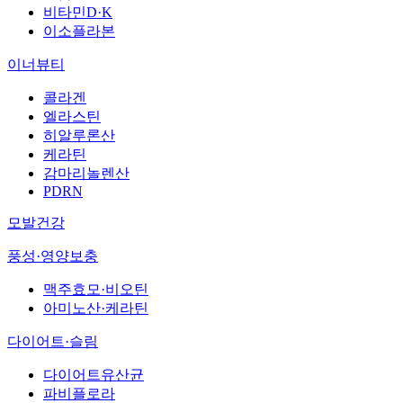
비타민D·K
이소플라본
이너뷰티
콜라겐
엘라스틴
히알루론산
케라틴
감마리놀렌산
PDRN
모발건강
풍성·영양보충
맥주효모·비오틴
아미노산·케라틴
다이어트·슬림
다이어트유산균
파비플로라