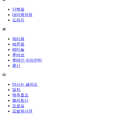
단백질
대마종자유
도라지
ㄹ
락티움
레몬즙
레티놀
루바브
루테인·지아잔틴
류신
ㅁ
마시는 샐러드
말차
맥주효모
멜라토닌
모로실
모발유산균