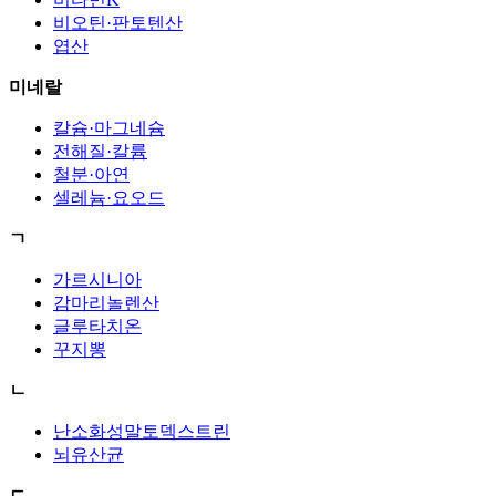
비오틴·판토텐산
엽산
미네랄
칼슘·마그네슘
전해질·칼륨
철분·아연
셀레늄·요오드
ㄱ
가르시니아
감마리놀렌산
글루타치온
꾸지뽕
ㄴ
난소화성말토덱스트린
뇌유산균
ㄷ