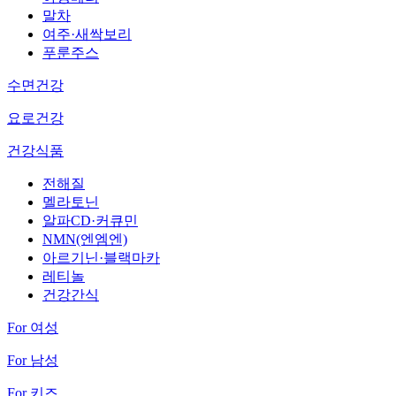
말차
여주·새싹보리
푸룬주스
수면건강
요로건강
건강식품
전해질
멜라토닌
알파CD·커큐민
NMN(엔엠엔)
아르기닌·블랙마카
레티놀
건강간식
For 여성
For 남성
For 키즈