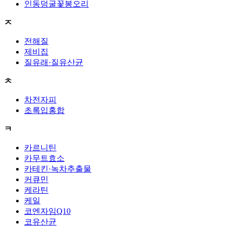
인동덩굴꽃봉오리
ㅈ
전해질
제비집
질유래·질유산균
ㅊ
차전자피
초록입홍합
ㅋ
카르니틴
카무트효소
카테킨·녹차추출물
커큐민
케라틴
케일
코엔자임Q10
코유산균