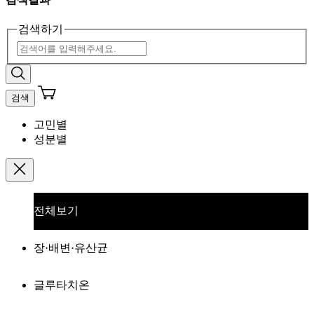
검색하기
검색
고민별
성분별
전체보기
장·배변·유산균
글루타치온