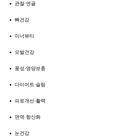
관절·연골
뼈건강
이너뷰티
모발건강
풍성·영양보충
다이어트·슬림
피로개선·활력
면역·항산화
눈건강