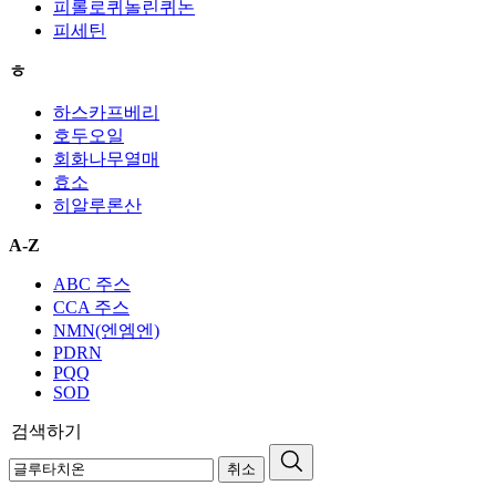
피롤로퀴놀린퀴논
피세틴
ㅎ
하스카프베리
호두오일
회화나무열매
효소
히알루론산
A-Z
ABC 주스
CCA 주스
NMN(엔엠엔)
PDRN
PQQ
SOD
검색하기
취소