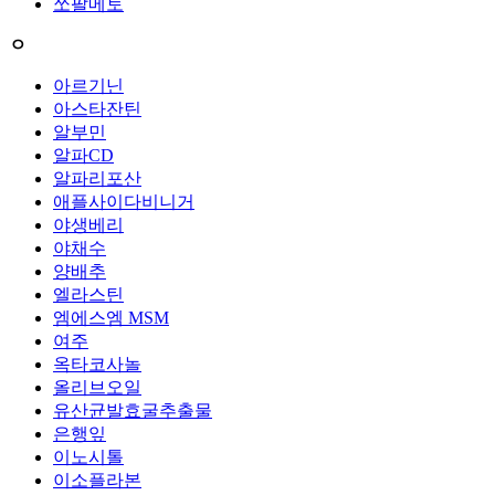
쏘팔메토
ㅇ
아르기닌
아스타잔틴
알부민
알파CD
알파리포산
애플사이다비니거
야생베리
야채수
양배추
엘라스틴
엠에스엠 MSM
여주
옥타코사놀
올리브오일
유산균발효굴추출물
은행잎
이노시톨
이소플라본