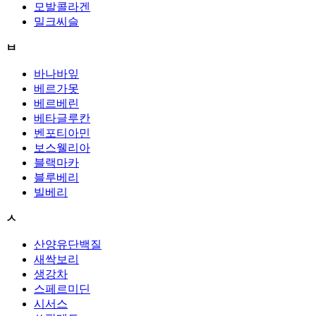
모발콜라겐
밀크씨슬
ㅂ
바나바잎
베르가못
베르베린
베타글루칸
벤포티아민
보스웰리아
블랙마카
블루베리
빌베리
ㅅ
산양유단백질
새싹보리
생강차
스페르미딘
시서스