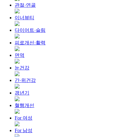
관절·연골
이너뷰티
다이어트·슬림
피로개선·활력
면역
눈건강
간·위건강
갱년기
혈행개선
For 여성
For 남성