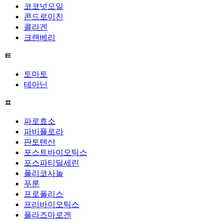
코코넛오일
콘드로이친
콜라겐
크랜베리
ㅌ
토마토
테아닌
ㅍ
파로효소
파비플로라
판토텐산
포스트바이오틱스
포스파티딜세린
폴리코사놀
푸룬
프로폴리스
프리바이오틱스
플라즈마로겐