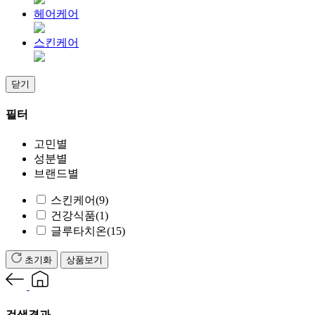
헤어케어
스킨케어
닫기
필터
고민별
성분별
브랜드별
스킨케어
(9)
건강식품
(1)
글루타치온
(15)
초기화
상품보기
검색결과