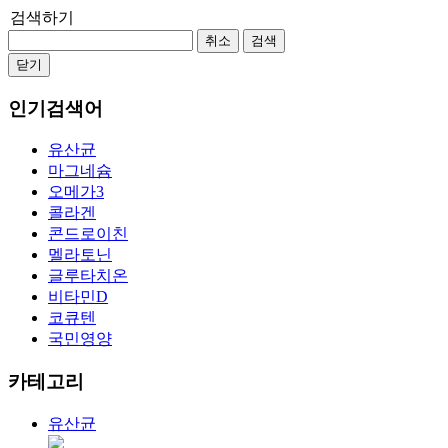
검색하기
취소
검색
닫기
인기검색어
유산균
마그네슘
오메가3
콜라겐
콘드로이친
멜라토닌
글루타치온
비타민D
코큐텐
국민영양
카테고리
유산균