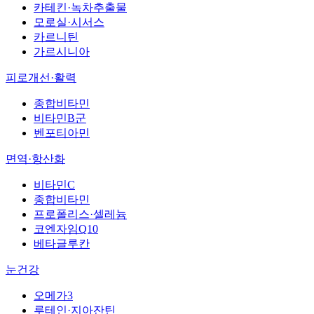
카테킨·녹차추출물
모로실·시서스
카르니틴
가르시니아
피로개선·활력
종합비타민
비타민B군
벤포티아민
면역·항산화
비타민C
종합비타민
프로폴리스·셀레늄
코엔자임Q10
베타글루칸
눈건강
오메가3
루테인·지아잔틴