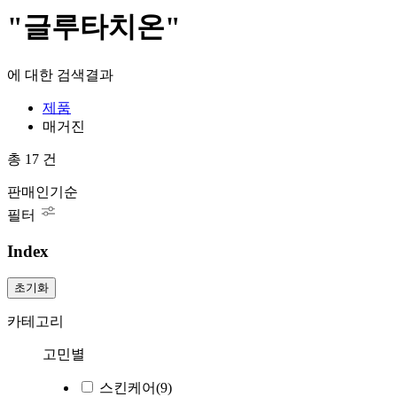
"글루타치온"
에 대한 검색결과
제품
매거진
총
17
건
판매인기순
필터
Index
초기화
카테고리
고민별
스킨케어
(9)