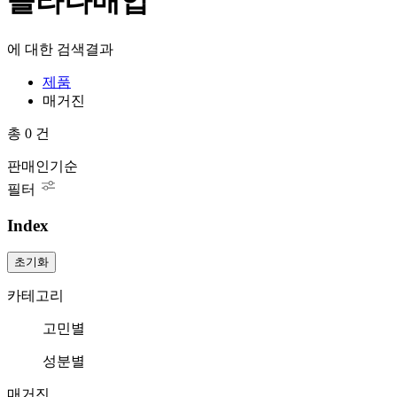
솔라나매입"
에 대한 검색결과
제품
매거진
총
0
건
판매인기순
필터
Index
초기화
카테고리
고민별
성분별
매거진