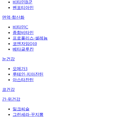
비타민B군
벤포티아민
면역·항산화
비타민C
종합비타민
프로폴리스·셀레늄
코엔자임Q10
베타글루칸
눈건강
오메가3
루테인·지아잔틴
아스타잔틴
코건강
간·위건강
밀크씨슬
그린세라·꾸지뽕