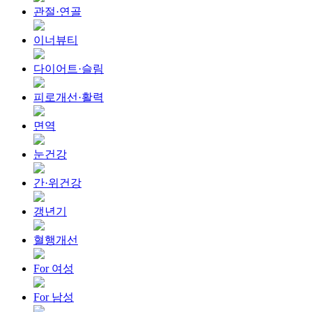
관절·연골
이너뷰티
다이어트·슬림
피로개선·활력
면역
눈건강
간·위건강
갱년기
혈행개선
For 여성
For 남성