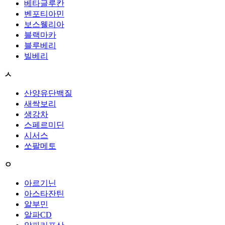
베타글루칸
벤포티아민
보스웰리아
블랙마카
블루베리
빌베리
ㅅ
산양유단백질
새싹보리
생강차
스페르미딘
시서스
쏘팔메토
ㅇ
아르기닌
아스타잔틴
알부민
알파CD