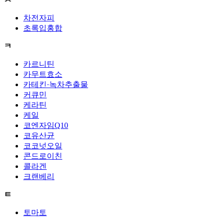
차전자피
초록입홍합
ㅋ
카르니틴
카무트효소
카테킨·녹차추출물
커큐민
케라틴
케일
코엔자임Q10
코유산균
코코넛오일
콘드로이친
콜라겐
크랜베리
ㅌ
토마토