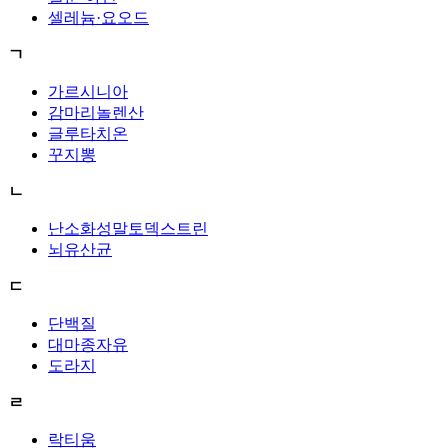
셀레늄·요오드
ㄱ
가르시니아
감마리놀렌산
글루타치온
꾸지뽕
ㄴ
난소화성말토덱스트린
뇌유산균
ㄷ
단백질
대마종자유
도라지
ㄹ
락티움