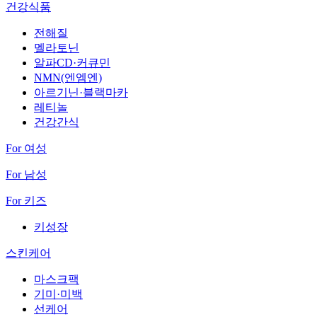
건강식품
전해질
멜라토닌
알파CD·커큐민
NMN(엔엠엔)
아르기닌·블랙마카
레티놀
건강간식
For 여성
For 남성
For 키즈
키성장
스킨케어
마스크팩
기미·미백
선케어