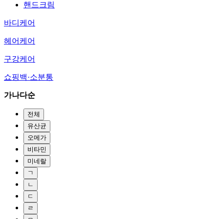
핸드크림
바디케어
헤어케어
구강케어
쇼핑백·소분통
가나다순
전체
유산균
오메가
비타민
미네랄
ㄱ
ㄴ
ㄷ
ㄹ