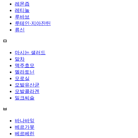
레몬즙
레티놀
루바브
루테인·지아잔틴
류신
ㅁ
마시는 샐러드
말차
맥주효모
멜라토닌
모로실
모발유산균
모발콜라겐
밀크씨슬
ㅂ
바나바잎
베르가못
베르베린