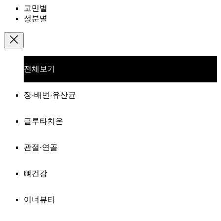
고민별
성분별
전체보기
장·배변·유산균
글루타치온
관절·연골
뼈건강
이너뷰티