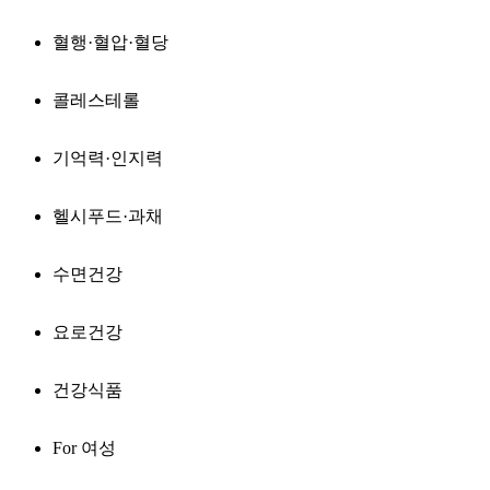
혈행·혈압·혈당
콜레스테롤
기억력·인지력
헬시푸드·과채
수면건강
요로건강
건강식품
For 여성