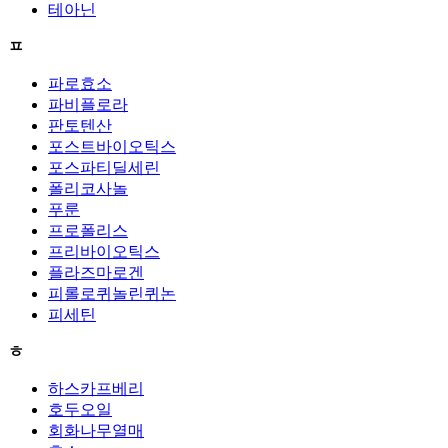
테아닌
ㅍ
파로효소
파비플로라
판토텐산
포스트바이오틱스
포스파티딜세린
폴리코사놀
푸룬
프로폴리스
프리바이오틱스
플라즈마로겐
피롤로퀴놀린퀴논
피세틴
ㅎ
하스카프베리
호두오일
회화나무열매