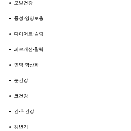
모발건강
풍성·영양보충
다이어트·슬림
피로개선·활력
면역·항산화
눈건강
코건강
간·위건강
갱년기