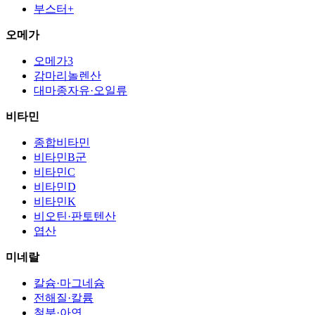
부스터+
오메가
오메가3
감마리놀렌산
대마종자유·오일류
비타민
종합비타민
비타민B군
비타민C
비타민D
비타민K
비오틴·판토텐산
엽산
미네랄
칼슘·마그네슘
전해질·칼륨
철분·아연