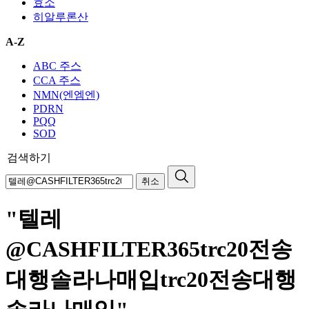
효소
히알루론산
A-Z
ABC 주스
CCA 주스
NMN(엔엠엔)
PDRN
PQQ
SOD
검색하기
취소
"텔레
@CASHFILTER365trc20전송
대행솔라나매입trc20전송대행