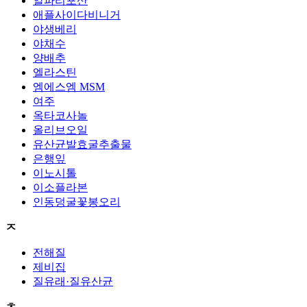
알파리포산
애플사이다비니거
야생베리
야채수
양배추
엘라스틴
엠에스엠 MSM
여주
옥타코사놀
올리브오일
유산균발효굴추출물
은행잎
이노시톨
이소플라본
인동덩굴꽃봉오리
ㅈ
전해질
제비집
질유래·질유산균
ㅊ