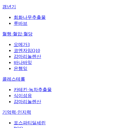
갱년기
회화나무추출물
루바브
혈행·혈압·혈당
오메가3
코엔자임Q10
감마리놀렌산
바나바잎
은행잎
콜레스테롤
카테킨·녹차추출물
식이섬유
감마리놀렌산
기억력·인지력
포스파티딜세린