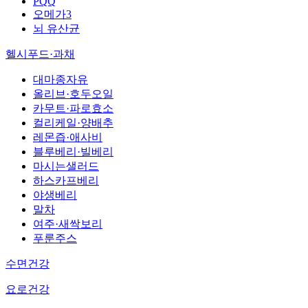
PQQ
오메가3
뇌 유산균
헬시푸드·과채
대마종자유
올리브·호두오일
카무트·파로효소
컬리케일·양배추
레몬즙·애사비
블루베리·빌베리
마시는샐러드
하스카프베리
야생베리
말차
여주·새싹보리
푸룬주스
수면건강
요로건강