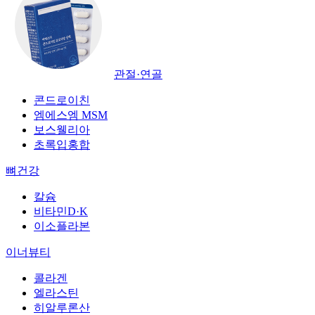
관절·연골
콘드로이친
엠에스엠 MSM
보스웰리아
초록입홍합
뼈건강
칼슘
비타민D·K
이소플라본
이너뷰티
콜라겐
엘라스틴
히알루론산