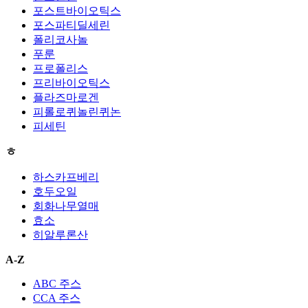
포스트바이오틱스
포스파티딜세린
폴리코사놀
푸룬
프로폴리스
프리바이오틱스
플라즈마로겐
피롤로퀴놀린퀴논
피세틴
ㅎ
하스카프베리
호두오일
회화나무열매
효소
히알루론산
A-Z
ABC 주스
CCA 주스