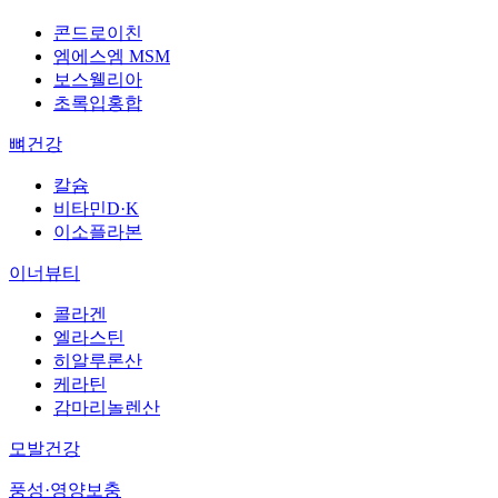
콘드로이친
엠에스엠 MSM
보스웰리아
초록입홍합
뼈건강
칼슘
비타민D·K
이소플라본
이너뷰티
콜라겐
엘라스틴
히알루론산
케라틴
감마리놀렌산
모발건강
풍성·영양보충