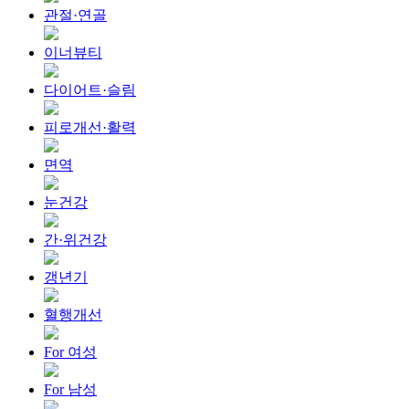
관절·연골
이너뷰티
다이어트·슬림
피로개선·활력
면역
눈건강
간·위건강
갱년기
혈행개선
For 여성
For 남성