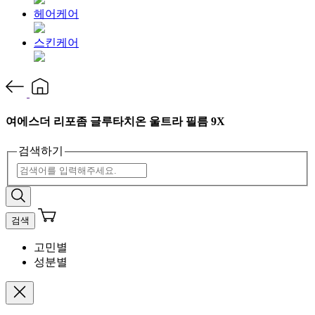
헤어케어
스킨케어
여에스더 리포좀 글루타치온 울트라 필름 9X
검색하기
검색
고민별
성분별