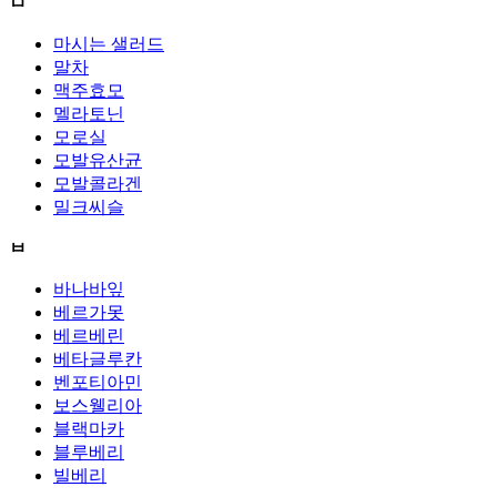
ㅁ
마시는 샐러드
말차
맥주효모
멜라토닌
모로실
모발유산균
모발콜라겐
밀크씨슬
ㅂ
바나바잎
베르가못
베르베린
베타글루칸
벤포티아민
보스웰리아
블랙마카
블루베리
빌베리