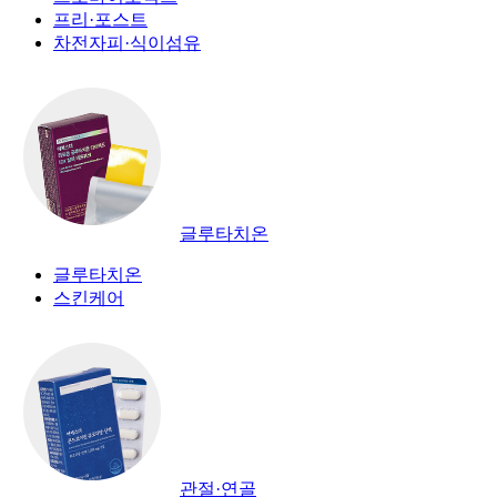
프리·포스트
차전자피·식이섬유
글루타치온
글루타치온
스킨케어
관절·연골