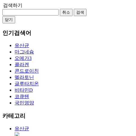
검색하기
취소
검색
닫기
인기검색어
유산균
마그네슘
오메가3
콜라겐
콘드로이친
멜라토닌
글루타치온
비타민D
코큐텐
국민영양
카테고리
유산균