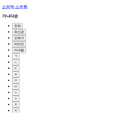
쇼핑백·소분통
가나다순
전체
유산균
오메가
비타민
미네랄
ㄱ
ㄴ
ㄷ
ㄹ
ㅁ
ㅂ
ㅅ
ㅇ
ㅈ
ㅊ