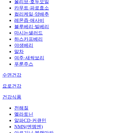
올리브·호두오일
카무트·파로효소
컬리케일·양배추
레몬즙·애사비
블루베리·빌베리
마시는샐러드
하스카프베리
야생베리
말차
여주·새싹보리
푸룬주스
수면건강
요로건강
건강식품
전해질
멜라토닌
알파CD·커큐민
NMN(엔엠엔)
아르기닌·블랙마카