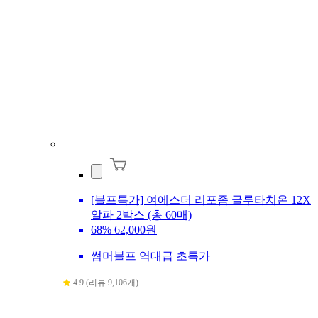
[블프특가] 여에스더 리포좀 글루타치온 12X
알파 2박스 (총 60매)
68%
62,000원
썸머블프 역대급 초특가
4.9 (리뷰 9,106개)