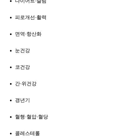
다이어트·슬림
피로개선·활력
면역·항산화
눈건강
코건강
간·위건강
갱년기
혈행·혈압·혈당
콜레스테롤