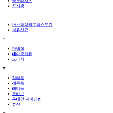
글루타치온
꾸지뽕
ㄴ
난소화성말토덱스트린
뇌유산균
ㄷ
단백질
대마종자유
도라지
ㄹ
락티움
레몬즙
레티놀
루바브
루테인·지아잔틴
류신