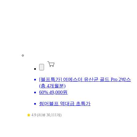
[블프특가] 여에스더 유산균 골드 Pro 2박스
(총 4개월분)
60%
49,000원
썸머블프 역대급 초특가
4.9 (리뷰 30,111개)