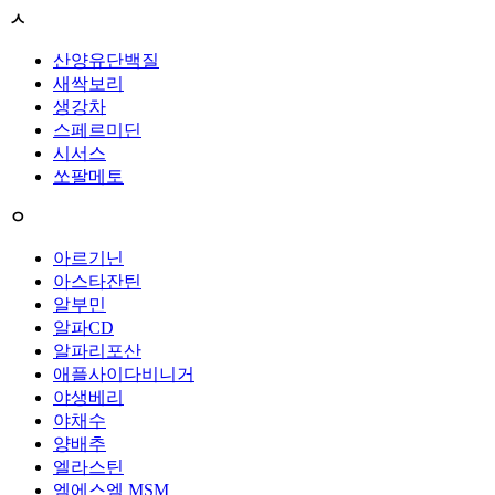
ㅅ
산양유단백질
새싹보리
생강차
스페르미딘
시서스
쏘팔메토
ㅇ
아르기닌
아스타잔틴
알부민
알파CD
알파리포산
애플사이다비니거
야생베리
야채수
양배추
엘라스틴
엠에스엠 MSM