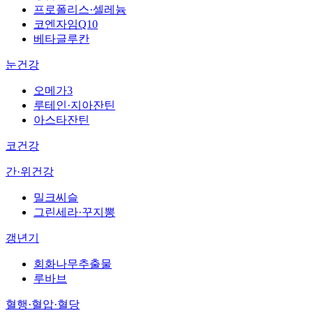
프로폴리스·셀레늄
코엔자임Q10
베타글루칸
눈건강
오메가3
루테인·지아잔틴
아스타잔틴
코건강
간·위건강
밀크씨슬
그린세라·꾸지뽕
갱년기
회화나무추출물
루바브
혈행·혈압·혈당