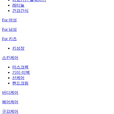
레티놀
건강간식
For 여성
For 남성
For 키즈
키성장
스킨케어
마스크팩
기미·미백
선케어
핸드크림
바디케어
헤어케어
구강케어