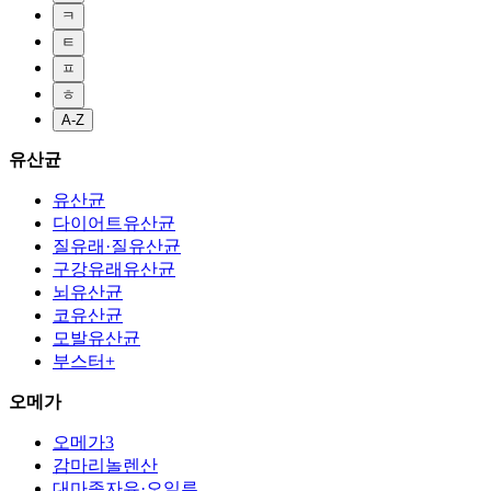
ㅋ
ㅌ
ㅍ
ㅎ
A-Z
유산균
유산균
다이어트유산균
질유래·질유산균
구강유래유산균
뇌유산균
코유산균
모발유산균
부스터+
오메가
오메가3
감마리놀렌산
대마종자유·오일류