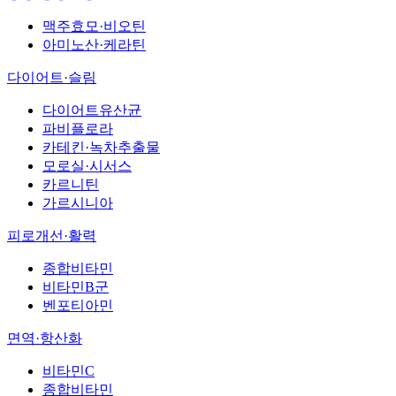
맥주효모·비오틴
아미노산·케라틴
다이어트·슬림
다이어트유산균
파비플로라
카테킨·녹차추출물
모로실·시서스
카르니틴
가르시니아
피로개선·활력
종합비타민
비타민B군
벤포티아민
면역·항산화
비타민C
종합비타민