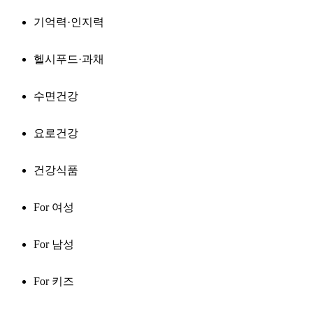
기억력·인지력
헬시푸드·과채
수면건강
요로건강
건강식품
For 여성
For 남성
For 키즈