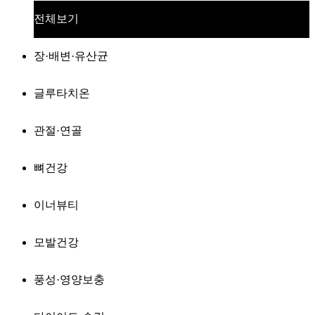
전체보기
장·배변·유산균
글루타치온
관절·연골
뼈건강
이너뷰티
모발건강
풍성·영양보충