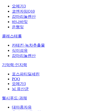
오메가3
코엔자임Q10
감마리놀렌산
바나바잎
은행잎
콜레스테롤
카테킨·녹차추출물
식이섬유
감마리놀렌산
기억력·인지력
포스파티딜세린
PQQ
오메가3
뇌 유산균
헬시푸드·과채
대마종자유