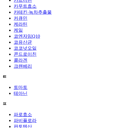
카르니틴
카무트효소
카테킨·녹차추출물
커큐민
케라틴
케일
코엔자임Q10
코유산균
코코넛오일
콘드로이친
콜라겐
크랜베리
ㅌ
토마토
테아닌
ㅍ
파로효소
파비플로라
판토텐산