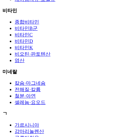
비타민
종합비타민
비타민B군
비타민C
비타민D
비타민K
비오틴·판토텐산
엽산
미네랄
칼슘·마그네슘
전해질·칼륨
철분·아연
셀레늄·요오드
ㄱ
가르시니아
감마리놀렌산