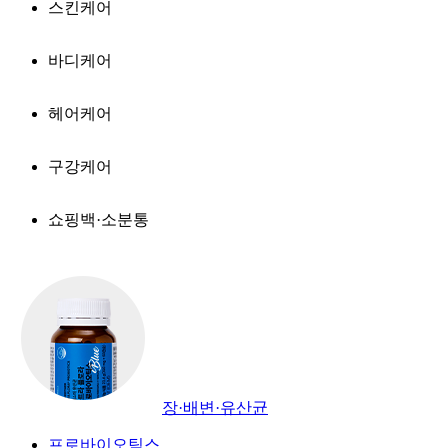
스킨케어
바디케어
헤어케어
구강케어
쇼핑백·소분통
장·배변·유산균
프로바이오틱스