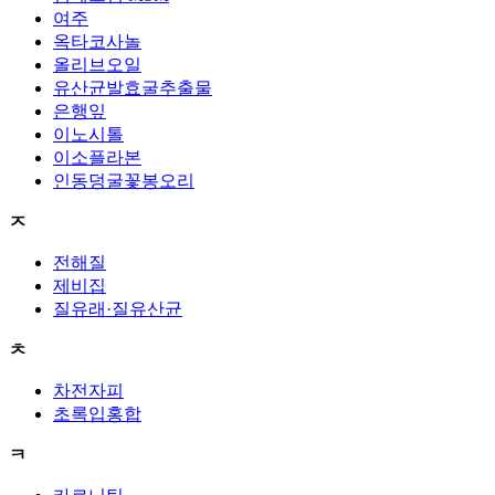
여주
옥타코사놀
올리브오일
유산균발효굴추출물
은행잎
이노시톨
이소플라본
인동덩굴꽃봉오리
ㅈ
전해질
제비집
질유래·질유산균
ㅊ
차전자피
초록입홍합
ㅋ