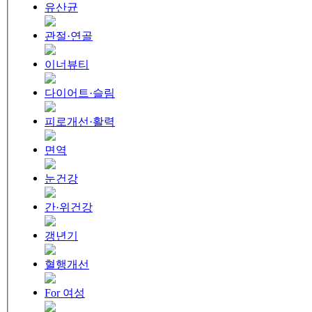
유산균
관절·연골
이너뷰티
다이어트·슬림
피로개선·활력
면역
눈건강
간·위건강
갱년기
혈행개선
For 여성