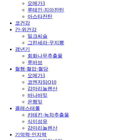
오메가3
루테인·지아잔틴
아스타잔틴
코건강
간·위건강
밀크씨슬
그린세라·꾸지뽕
갱년기
회화나무추출물
루바브
혈행·혈압·혈당
오메가3
코엔자임Q10
감마리놀렌산
바나바잎
은행잎
콜레스테롤
카테킨·녹차추출물
식이섬유
감마리놀렌산
기억력·인지력