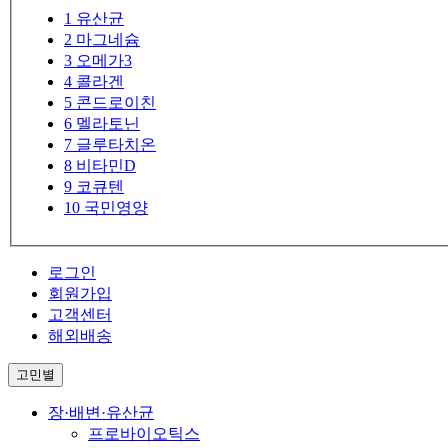
1
유산균
2
마그네슘
3
오메가3
4
콜라겐
5
콘드로이친
6
멜라토닌
7
글루타치온
8
비타민D
9
코큐텐
10
국민영양
로그인
회원가입
고객센터
해외배송
고민별
장·배변·유산균
프로바이오틱스