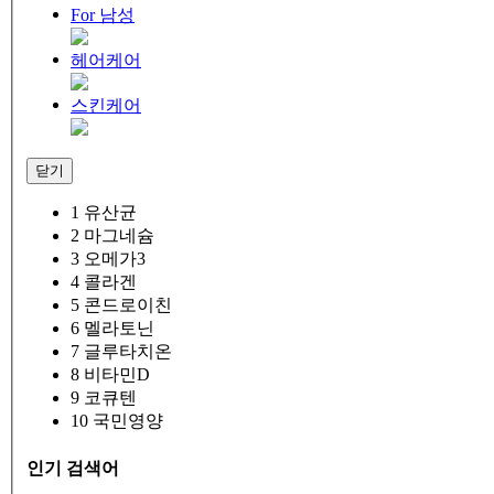
For 남성
헤어케어
스킨케어
닫기
1
유산균
2
마그네슘
3
오메가3
4
콜라겐
5
콘드로이친
6
멜라토닌
7
글루타치온
8
비타민D
9
코큐텐
10
국민영양
인기 검색어