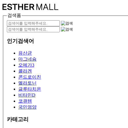
검색폼
인기검색어
유산균
마그네슘
오메가3
콜라겐
콘드로이친
멜라토닌
글루타치온
비타민D
코큐텐
국민영양
카테고리