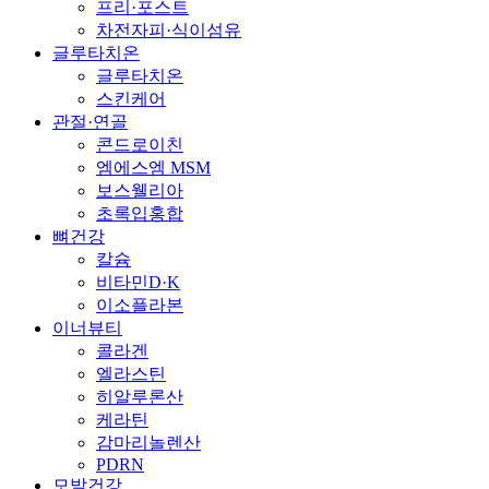
프리·포스트
차전자피·식이섬유
글루타치온
글루타치온
스킨케어
관절·연골
콘드로이친
엠에스엠 MSM
보스웰리아
초록입홍합
뼈건강
칼슘
비타민D·K
이소플라본
이너뷰티
콜라겐
엘라스틴
히알루론산
케라틴
감마리놀렌산
PDRN
모발건강