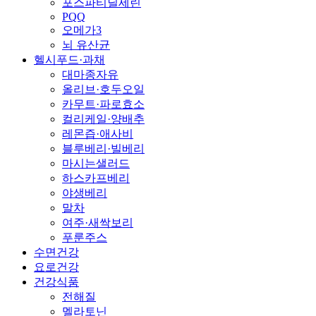
포스파티딜세린
PQQ
오메가3
뇌 유산균
헬시푸드·과채
대마종자유
올리브·호두오일
카무트·파로효소
컬리케일·양배추
레몬즙·애사비
블루베리·빌베리
마시는샐러드
하스카프베리
야생베리
말차
여주·새싹보리
푸룬주스
수면건강
요로건강
건강식품
전해질
멜라토닌