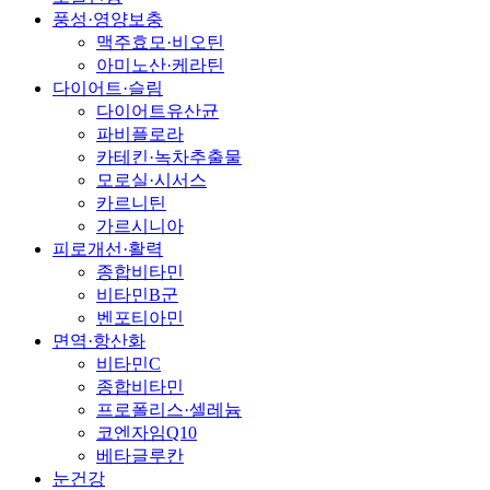
풍성·영양보충
맥주효모·비오틴
아미노산·케라틴
다이어트·슬림
다이어트유산균
파비플로라
카테킨·녹차추출물
모로실·시서스
카르니틴
가르시니아
피로개선·활력
종합비타민
비타민B군
벤포티아민
면역·항산화
비타민C
종합비타민
프로폴리스·셀레늄
코엔자임Q10
베타글루칸
눈건강