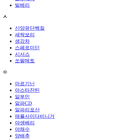
빌베리
ㅅ
산양유단백질
새싹보리
생강차
스페르미딘
시서스
쏘팔메토
ㅇ
아르기닌
아스타잔틴
알부민
알파CD
알파리포산
애플사이다비니거
야생베리
야채수
양배추