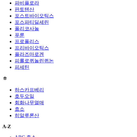
파비플로라
판토텐산
포스트바이오틱스
포스파티딜세린
폴리코사놀
푸룬
프로폴리스
프리바이오틱스
플라즈마로겐
피롤로퀴놀린퀴논
피세틴
ㅎ
하스카프베리
호두오일
회화나무열매
효소
히알루론산
A-Z