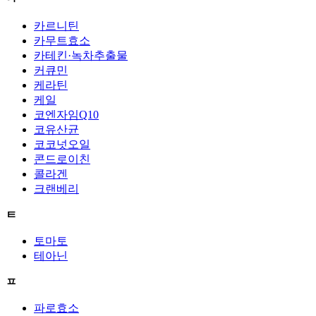
카르니틴
카무트효소
카테킨·녹차추출물
커큐민
케라틴
케일
코엔자임Q10
코유산균
코코넛오일
콘드로이친
콜라겐
크랜베리
ㅌ
토마토
테아닌
ㅍ
파로효소