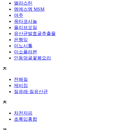
엘라스틴
엠에스엠 MSM
여주
옥타코사놀
올리브오일
유산균발효굴추출물
은행잎
이노시톨
이소플라본
인동덩굴꽃봉오리
ㅈ
전해질
제비집
질유래·질유산균
ㅊ
차전자피
초록입홍합
ㅋ