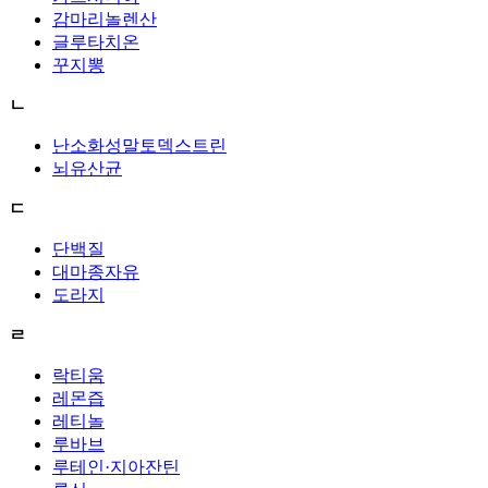
감마리놀렌산
글루타치온
꾸지뽕
ㄴ
난소화성말토덱스트린
뇌유산균
ㄷ
단백질
대마종자유
도라지
ㄹ
락티움
레몬즙
레티놀
루바브
루테인·지아잔틴