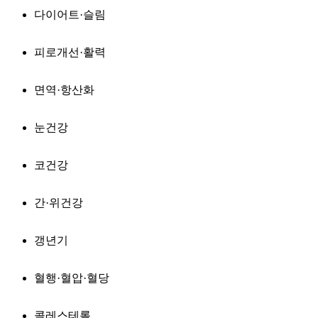
다이어트·슬림
피로개선·활력
면역·항산화
눈건강
코건강
간·위건강
갱년기
혈행·혈압·혈당
콜레스테롤