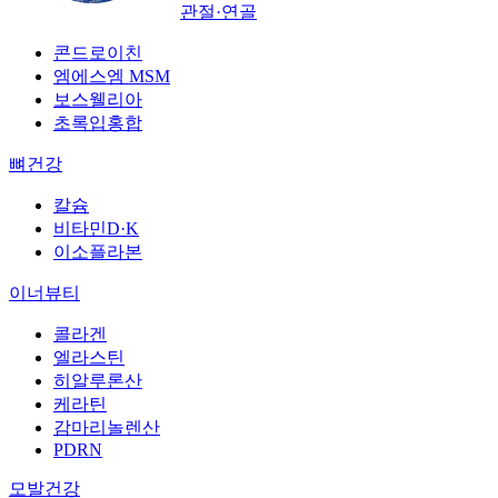
관절·연골
콘드로이친
엠에스엠 MSM
보스웰리아
초록입홍합
뼈건강
칼슘
비타민D·K
이소플라본
이너뷰티
콜라겐
엘라스틴
히알루론산
케라틴
감마리놀렌산
PDRN
모발건강