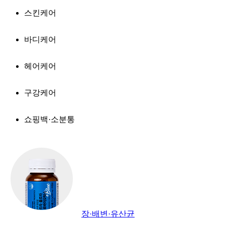
스킨케어
바디케어
헤어케어
구강케어
쇼핑백·소분통
장·배변·유산균