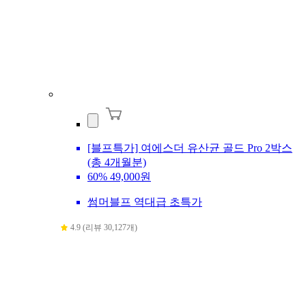
[블프특가] 여에스더 유산균 골드 Pro 2박스
(총 4개월분)
60%
49,000원
썸머블프 역대급 초특가
4.9 (리뷰 30,127개)