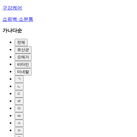
구강케어
쇼핑백·소분통
가나다순
전체
유산균
오메가
비타민
미네랄
ㄱ
ㄴ
ㄷ
ㄹ
ㅁ
ㅂ
ㅅ
ㅇ