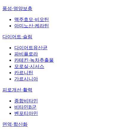
풍성·영양보충
맥주효모·비오틴
아미노산·케라틴
다이어트·슬림
다이어트유산균
파비플로라
카테킨·녹차추출물
모로실·시서스
카르니틴
가르시니아
피로개선·활력
종합비타민
비타민B군
벤포티아민
면역·항산화