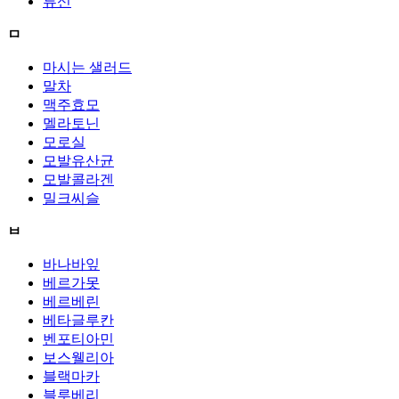
류신
ㅁ
마시는 샐러드
말차
맥주효모
멜라토닌
모로실
모발유산균
모발콜라겐
밀크씨슬
ㅂ
바나바잎
베르가못
베르베린
베타글루칸
벤포티아민
보스웰리아
블랙마카
블루베리