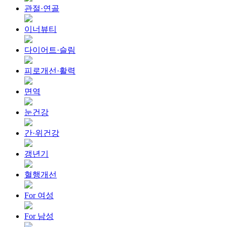
관절·연골
이너뷰티
다이어트·슬림
피로개선·활력
면역
눈건강
간·위건강
갱년기
혈행개선
For 여성
For 남성