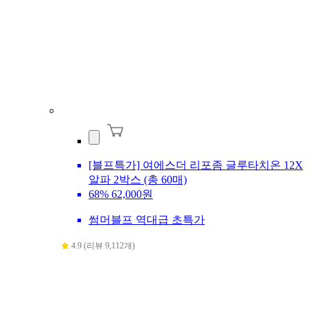
[블프특가] 여에스더 리포좀 글루타치온 12X
알파 2박스 (총 60매)
68%
62,000원
썸머블프 역대급 초특가
4.9 (리뷰 9,112개)