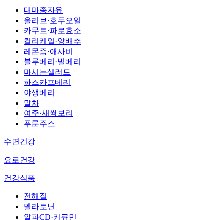
대마종자유
올리브·호두오일
카무트·파로효소
컬리케일·양배추
레몬즙·애사비
블루베리·빌베리
마시는샐러드
하스카프베리
야생베리
말차
여주·새싹보리
푸룬주스
수면건강
요로건강
건강식품
전해질
멜라토닌
알파CD·커큐민