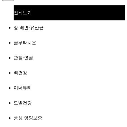
전체보기
장·배변·유산균
글루타치온
관절·연골
뼈건강
이너뷰티
모발건강
풍성·영양보충