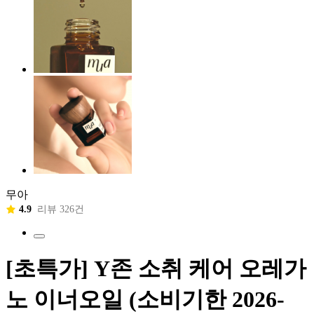
무아
4.9
리뷰 326건
[초특가] Y존 소취 케어 오레가
노 이너오일 (소비기한 2026-