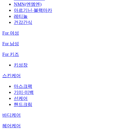
NMN(엔엠엔)
아르기닌·블랙마카
레티놀
건강간식
For 여성
For 남성
For 키즈
키성장
스킨케어
마스크팩
기미·미백
선케어
핸드크림
바디케어
헤어케어