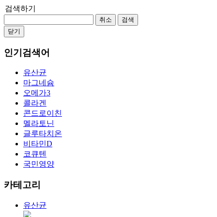
검색하기
취소
검색
닫기
인기검색어
유산균
마그네슘
오메가3
콜라겐
콘드로이친
멜라토닌
글루타치온
비타민D
코큐텐
국민영양
카테고리
유산균