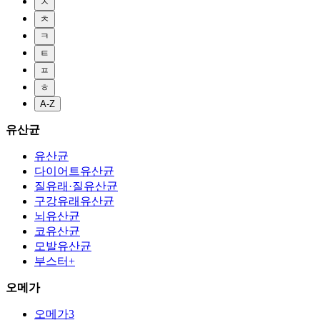
ㅈ
ㅊ
ㅋ
ㅌ
ㅍ
ㅎ
A-Z
유산균
유산균
다이어트유산균
질유래·질유산균
구강유래유산균
뇌유산균
코유산균
모발유산균
부스터+
오메가
오메가3