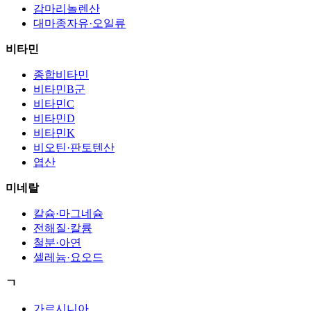
감마리놀렌산
대마종자유·오일류
비타민
종합비타민
비타민B군
비타민C
비타민D
비타민K
비오틴·판토텐산
엽산
미네랄
칼슘·마그네슘
전해질·칼륨
철분·아연
셀레늄·요오드
ㄱ
가르시니아