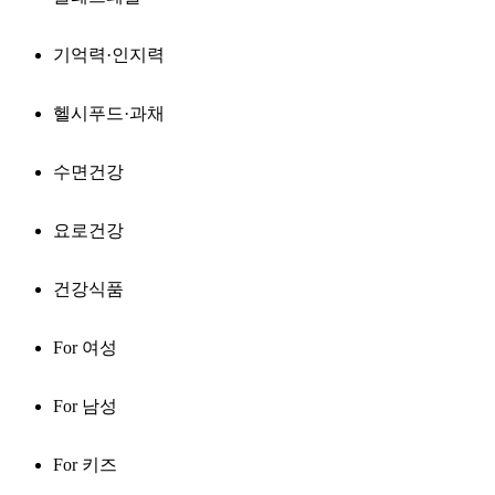
기억력·인지력
헬시푸드·과채
수면건강
요로건강
건강식품
For 여성
For 남성
For 키즈