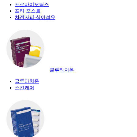
프로바이오틱스
프리·포스트
차전자피·식이섬유
글루타치온
글루타치온
스킨케어