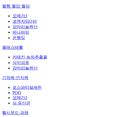
혈행·혈압·혈당
오메가3
코엔자임Q10
감마리놀렌산
바나바잎
은행잎
콜레스테롤
카테킨·녹차추출물
식이섬유
감마리놀렌산
기억력·인지력
포스파티딜세린
PQQ
오메가3
뇌 유산균
헬시푸드·과채