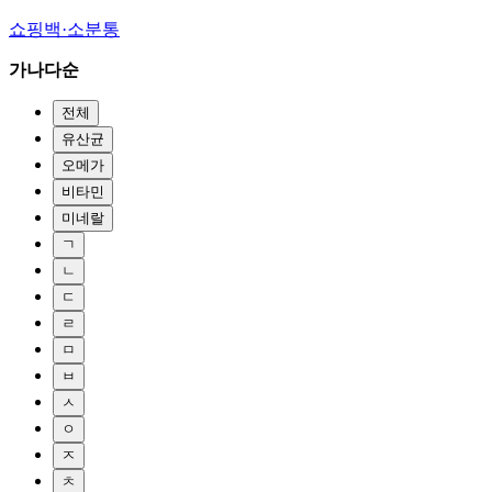
쇼핑백·소분통
가나다순
전체
유산균
오메가
비타민
미네랄
ㄱ
ㄴ
ㄷ
ㄹ
ㅁ
ㅂ
ㅅ
ㅇ
ㅈ
ㅊ