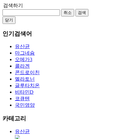
검색하기
취소
검색
닫기
인기검색어
유산균
마그네슘
오메가3
콜라겐
콘드로이친
멜라토닌
글루타치온
비타민D
코큐텐
국민영양
카테고리
유산균