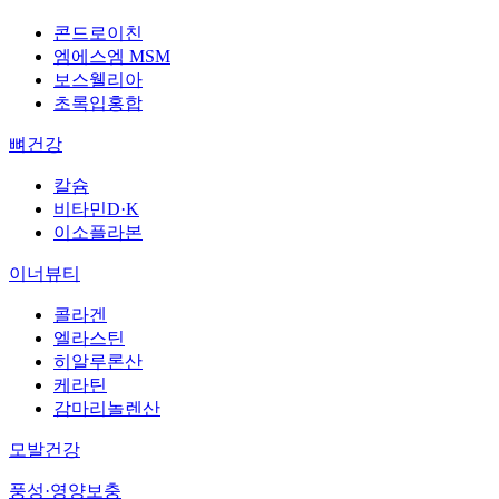
콘드로이친
엠에스엠 MSM
보스웰리아
초록입홍합
뼈건강
칼슘
비타민D·K
이소플라본
이너뷰티
콜라겐
엘라스틴
히알루론산
케라틴
감마리놀렌산
모발건강
풍성·영양보충