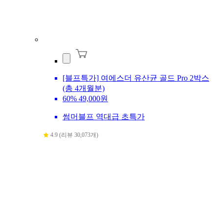
[블프특가] 여에스더 유산균 골드 Pro 2박스
(총 4개월분)
60%
49,000원
썸머블프 역대급 초특가
4.9 (리뷰 30,073개)