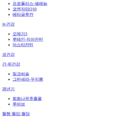
프로폴리스·셀레늄
코엔자임Q10
베타글루칸
눈건강
오메가3
루테인·지아잔틴
아스타잔틴
코건강
간·위건강
밀크씨슬
그린세라·꾸지뽕
갱년기
회화나무추출물
루바브
혈행·혈압·혈당