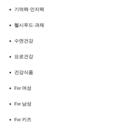
기억력·인지력
헬시푸드·과채
수면건강
요로건강
건강식품
For 여성
For 남성
For 키즈