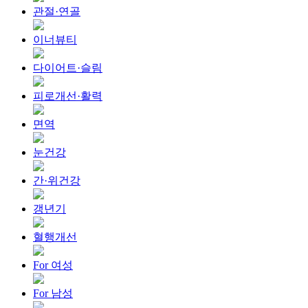
관절·연골
이너뷰티
다이어트·슬림
피로개선·활력
면역
눈건강
간·위건강
갱년기
혈행개선
For 여성
For 남성