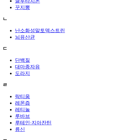
글루타치온
꾸지뽕
ㄴ
난소화성말토덱스트린
뇌유산균
ㄷ
단백질
대마종자유
도라지
ㄹ
락티움
레몬즙
레티놀
루바브
루테인·지아잔틴
류신