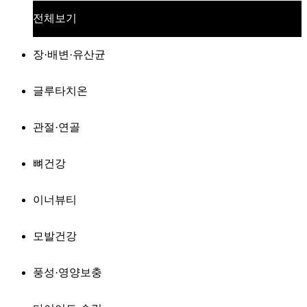
전체보기
장·배변·유산균
글루타치온
관절·연골
뼈건강
이너뷰티
모발건강
풍성·영양보충