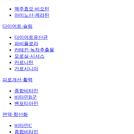
맥주효모·비오틴
아미노산·케라틴
다이어트·슬림
다이어트유산균
파비플로라
카테킨·녹차추출물
모로실·시서스
카르니틴
가르시니아
피로개선·활력
종합비타민
비타민B군
벤포티아민
면역·항산화
비타민C
종합비타민