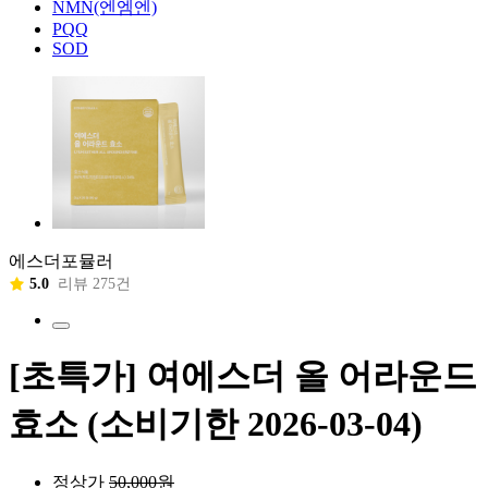
NMN(엔엠엔)
PQQ
SOD
에스더포뮬러
5.0
리뷰 275건
[초특가] 여에스더 올 어라운드
효소 (소비기한 2026-03-04)
정상가
50,000
원