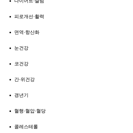
다이어트·슬림
피로개선·활력
면역·항산화
눈건강
코건강
간·위건강
갱년기
혈행·혈압·혈당
콜레스테롤