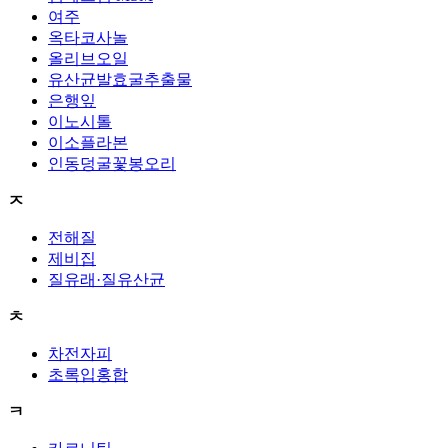
여주
옥타코사놀
올리브오일
유산균발효굴추출물
은행잎
이노시톨
이소플라본
인동덩굴꽃봉오리
ㅈ
전해질
제비집
질유래·질유산균
ㅊ
차전자피
초록입홍합
ㅋ