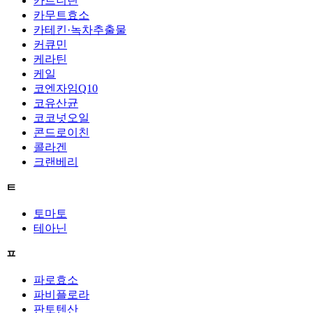
카르니틴
카무트효소
카테킨·녹차추출물
커큐민
케라틴
케일
코엔자임Q10
코유산균
코코넛오일
콘드로이친
콜라겐
크랜베리
ㅌ
토마토
테아닌
ㅍ
파로효소
파비플로라
판토텐산