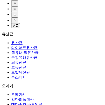
ㅋ
ㅌ
ㅍ
ㅎ
A-Z
유산균
유산균
다이어트유산균
질유래·질유산균
구강유래유산균
뇌유산균
코유산균
모발유산균
부스터+
오메가
오메가3
감마리놀렌산
대마종자유·오일류