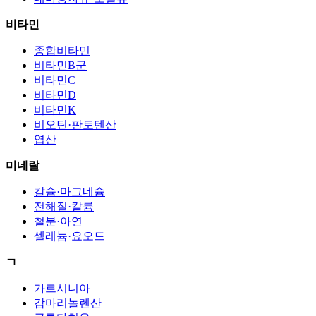
비타민
종합비타민
비타민B군
비타민C
비타민D
비타민K
비오틴·판토텐산
엽산
미네랄
칼슘·마그네슘
전해질·칼륨
철분·아연
셀레늄·요오드
ㄱ
가르시니아
감마리놀렌산