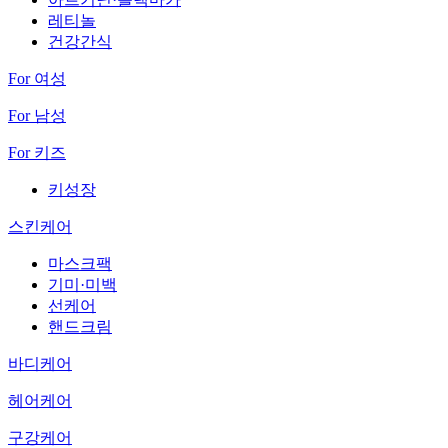
레티놀
건강간식
For 여성
For 남성
For 키즈
키성장
스킨케어
마스크팩
기미·미백
선케어
핸드크림
바디케어
헤어케어
구강케어