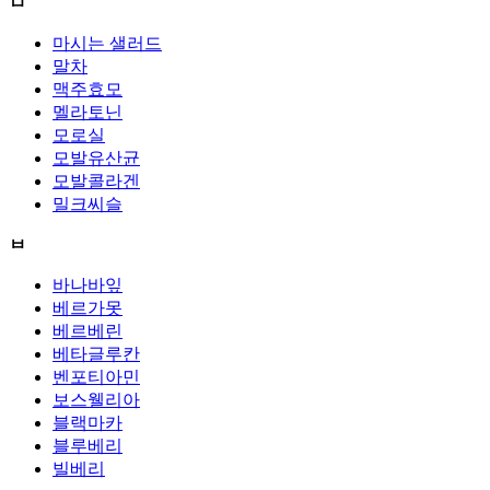
ㅁ
마시는 샐러드
말차
맥주효모
멜라토닌
모로실
모발유산균
모발콜라겐
밀크씨슬
ㅂ
바나바잎
베르가못
베르베린
베타글루칸
벤포티아민
보스웰리아
블랙마카
블루베리
빌베리