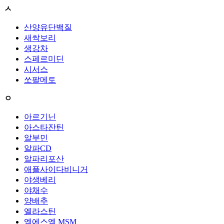
ㅅ
산양유단백질
새싹보리
생강차
스페르미딘
시서스
쏘팔메토
ㅇ
아르기닌
아스타잔틴
알부민
알파CD
알파리포산
애플사이다비니거
야생베리
야채수
양배추
엘라스틴
엠에스엠 MSM