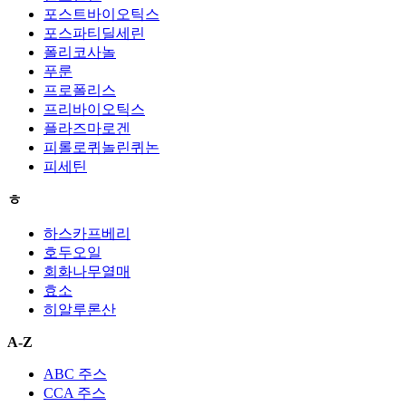
포스트바이오틱스
포스파티딜세린
폴리코사놀
푸룬
프로폴리스
프리바이오틱스
플라즈마로겐
피롤로퀴놀린퀴논
피세틴
ㅎ
하스카프베리
호두오일
회화나무열매
효소
히알루론산
A-Z
ABC 주스
CCA 주스