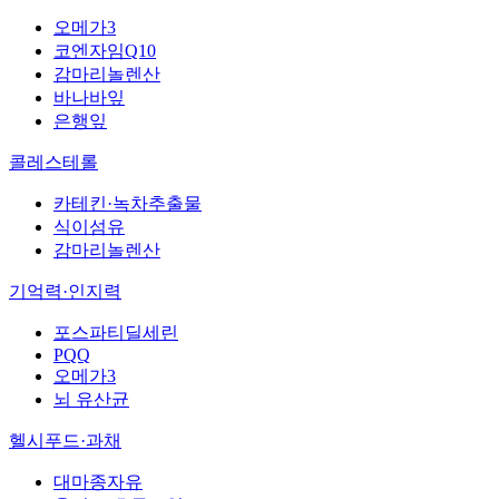
오메가3
코엔자임Q10
감마리놀렌산
바나바잎
은행잎
콜레스테롤
카테킨·녹차추출물
식이섬유
감마리놀렌산
기억력·인지력
포스파티딜세린
PQQ
오메가3
뇌 유산균
헬시푸드·과채
대마종자유