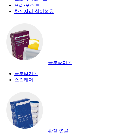
프리·포스트
차전자피·식이섬유
글루타치온
글루타치온
스킨케어
관절·연골