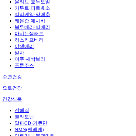
올리브·호두오일
카무트·파로효소
컬리케일·양배추
레몬즙·애사비
블루베리·빌베리
마시는샐러드
하스카프베리
야생베리
말차
여주·새싹보리
푸룬주스
수면건강
요로건강
건강식품
전해질
멜라토닌
알파CD·커큐민
NMN(엔엠엔)
아르기닌·블랙마카