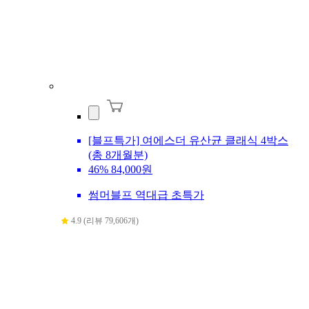
[블프특가] 여에스더 유산균 클래식 4박스
(총 8개월분)
46%
84,000원
썸머블프 역대급 초특가
4.9 (리뷰 79,606개)