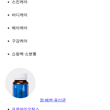
스킨케어
바디케어
헤어케어
구강케어
쇼핑백·소분통
장·배변·유산균
프로바이오틱스