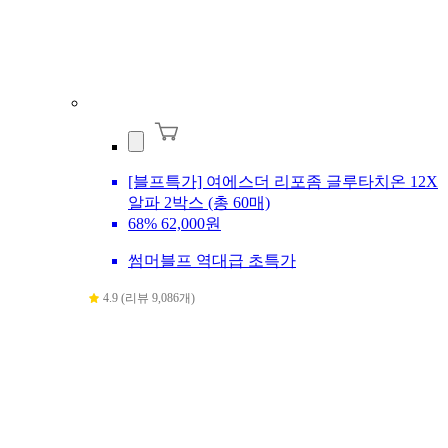
[블프특가] 여에스더 리포좀 글루타치온 12X
알파 2박스 (총 60매)
68%
62,000원
썸머블프 역대급 초특가
4.9 (리뷰 9,086개)