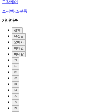
구강케어
쇼핑백·소분통
가나다순
전체
유산균
오메가
비타민
미네랄
ㄱ
ㄴ
ㄷ
ㄹ
ㅁ
ㅂ
ㅅ
ㅇ
ㅈ