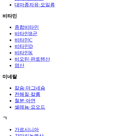
대마종자유·오일류
비타민
종합비타민
비타민B군
비타민C
비타민D
비타민K
비오틴·판토텐산
엽산
미네랄
칼슘·마그네슘
전해질·칼륨
철분·아연
셀레늄·요오드
ㄱ
가르시니아
감마리놀렌산