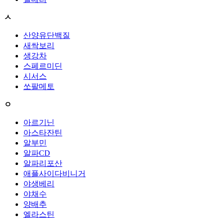
ㅅ
산양유단백질
새싹보리
생강차
스페르미딘
시서스
쏘팔메토
ㅇ
아르기닌
아스타잔틴
알부민
알파CD
알파리포산
애플사이다비니거
야생베리
야채수
양배추
엘라스틴