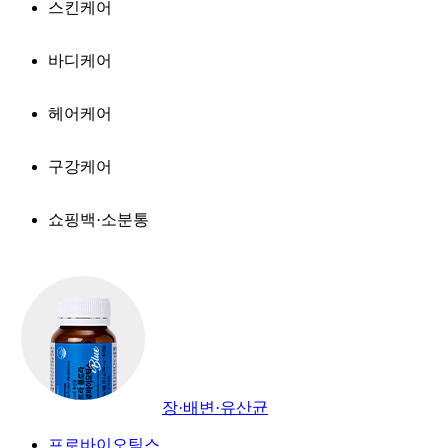
스킨케어
바디케어
헤어케어
구강케어
쇼핑백·소분통
장·배변·유산균
프로바이오틱스