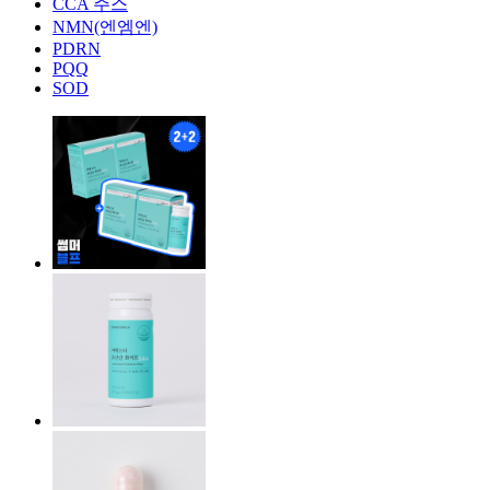
CCA 주스
NMN(엔엠엔)
PDRN
PQQ
SOD