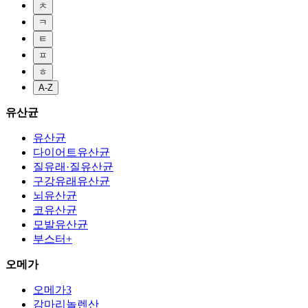
ㅊ
ㅋ
ㅌ
ㅍ
ㅎ
A-Z
유산균
유산균
다이어트유산균
질유래·질유산균
구강유래유산균
뇌유산균
코유산균
모발유산균
부스터+
오메가
오메가3
감마리놀렌산