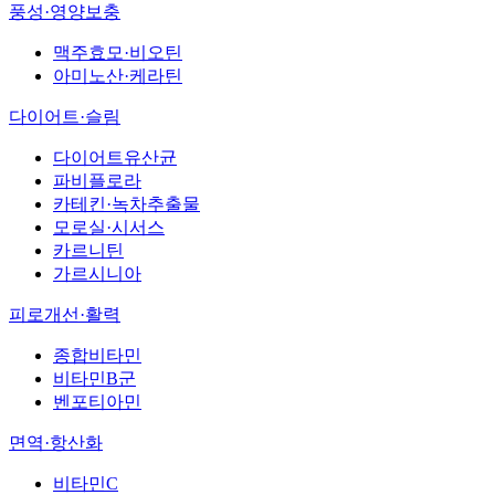
풍성·영양보충
맥주효모·비오틴
아미노산·케라틴
다이어트·슬림
다이어트유산균
파비플로라
카테킨·녹차추출물
모로실·시서스
카르니틴
가르시니아
피로개선·활력
종합비타민
비타민B군
벤포티아민
면역·항산화
비타민C