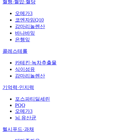
혈행·혈압·혈당
오메가3
코엔자임Q10
감마리놀렌산
바나바잎
은행잎
콜레스테롤
카테킨·녹차추출물
식이섬유
감마리놀렌산
기억력·인지력
포스파티딜세린
PQQ
오메가3
뇌 유산균
헬시푸드·과채