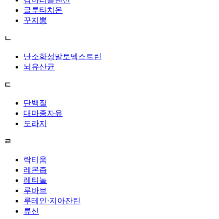
글루타치온
꾸지뽕
ㄴ
난소화성말토덱스트린
뇌유산균
ㄷ
단백질
대마종자유
도라지
ㄹ
락티움
레몬즙
레티놀
루바브
루테인·지아잔틴
류신