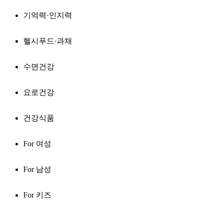
기억력·인지력
헬시푸드·과채
수면건강
요로건강
건강식품
For 여성
For 남성
For 키즈