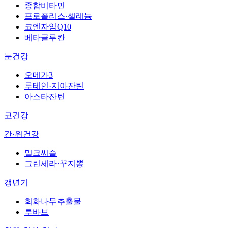
종합비타민
프로폴리스·셀레늄
코엔자임Q10
베타글루칸
눈건강
오메가3
루테인·지아잔틴
아스타잔틴
코건강
간·위건강
밀크씨슬
그린세라·꾸지뽕
갱년기
회화나무추출물
루바브