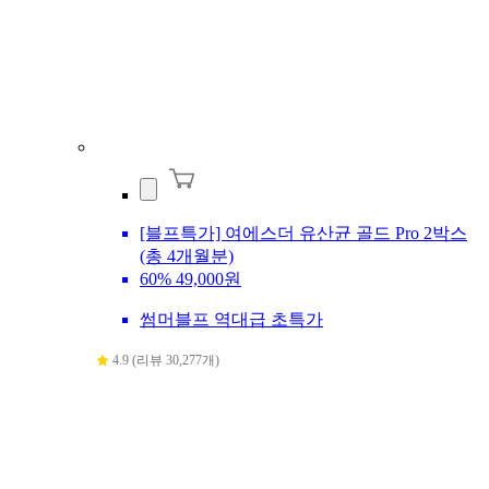
[블프특가] 여에스더 유산균 골드 Pro 2박스
(총 4개월분)
60%
49,000원
썸머블프 역대급 초특가
4.9 (리뷰 30,277개)