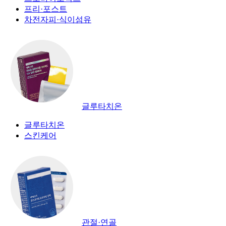
프리·포스트
차전자피·식이섬유
글루타치온
글루타치온
스킨케어
관절·연골