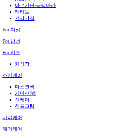
아르기닌·블랙마카
레티놀
건강간식
For 여성
For 남성
For 키즈
키성장
스킨케어
마스크팩
기미·미백
선케어
핸드크림
바디케어
헤어케어