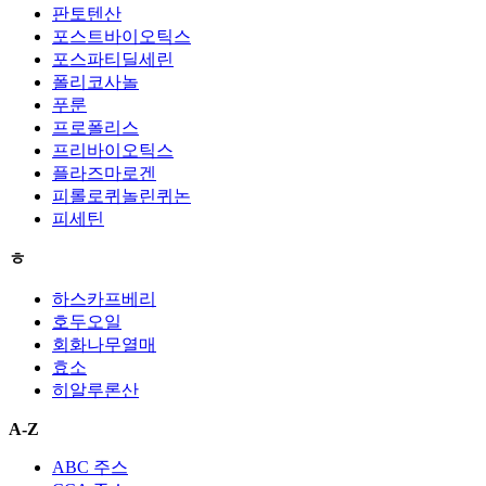
판토텐산
포스트바이오틱스
포스파티딜세린
폴리코사놀
푸룬
프로폴리스
프리바이오틱스
플라즈마로겐
피롤로퀴놀린퀴논
피세틴
ㅎ
하스카프베리
호두오일
회화나무열매
효소
히알루론산
A-Z
ABC 주스