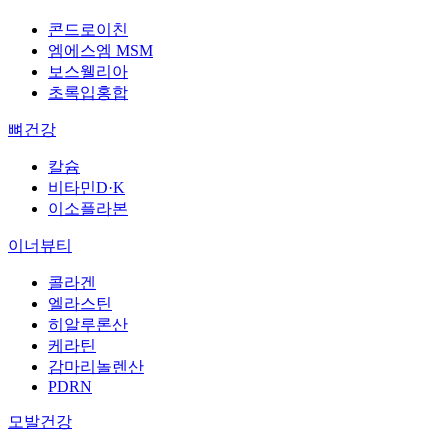
콘드로이친
엠에스엠 MSM
보스웰리아
초록입홍합
뼈건강
칼슘
비타민D·K
이소플라본
이너뷰티
콜라겐
엘라스틴
히알루론산
케라틴
감마리놀렌산
PDRN
모발건강