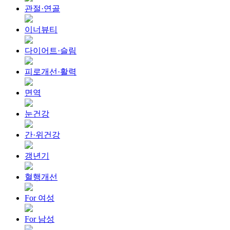
관절·연골
이너뷰티
다이어트·슬림
피로개선·활력
면역
눈건강
간·위건강
갱년기
혈행개선
For 여성
For 남성