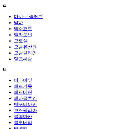
ㅁ
마시는 샐러드
말차
맥주효모
멜라토닌
모로실
모발유산균
모발콜라겐
밀크씨슬
ㅂ
바나바잎
베르가못
베르베린
베타글루칸
벤포티아민
보스웰리아
블랙마카
블루베리
빌베리