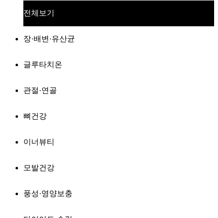
전체보기
장·배변·유산균
글루타치온
관절·연골
뼈건강
이너뷰티
모발건강
풍성·영양보충