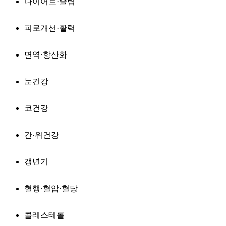
다이어트·슬림
피로개선·활력
면역·항산화
눈건강
코건강
간·위건강
갱년기
혈행·혈압·혈당
콜레스테롤