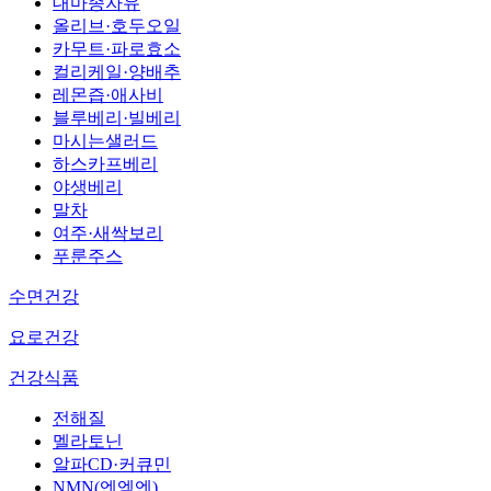
대마종자유
올리브·호두오일
카무트·파로효소
컬리케일·양배추
레몬즙·애사비
블루베리·빌베리
마시는샐러드
하스카프베리
야생베리
말차
여주·새싹보리
푸룬주스
수면건강
요로건강
건강식품
전해질
멜라토닌
알파CD·커큐민
NMN(엔엠엔)