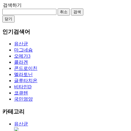
검색하기
취소
검색
닫기
인기검색어
유산균
마그네슘
오메가3
콜라겐
콘드로이친
멜라토닌
글루타치온
비타민D
코큐텐
국민영양
카테고리
유산균