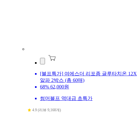
[블프특가] 여에스더 리포좀 글루타치온 12X
알파 2박스 (총 60매)
68%
62,000원
썸머블프 역대급 초특가
4.9 (리뷰 9,168개)