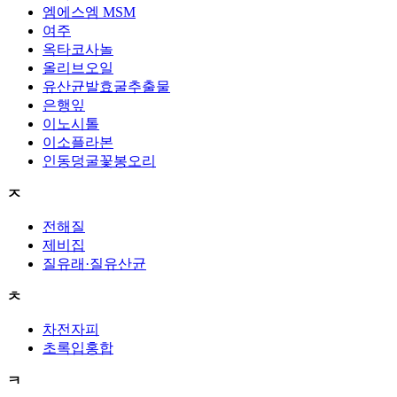
엠에스엠 MSM
여주
옥타코사놀
올리브오일
유산균발효굴추출물
은행잎
이노시톨
이소플라본
인동덩굴꽃봉오리
ㅈ
전해질
제비집
질유래·질유산균
ㅊ
차전자피
초록입홍합
ㅋ