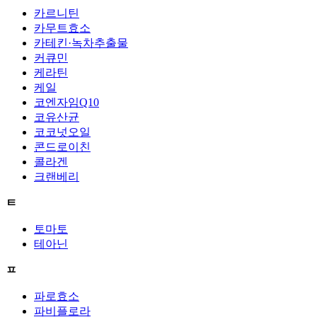
카르니틴
카무트효소
카테킨·녹차추출물
커큐민
케라틴
케일
코엔자임Q10
코유산균
코코넛오일
콘드로이친
콜라겐
크랜베리
ㅌ
토마토
테아닌
ㅍ
파로효소
파비플로라