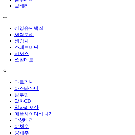
빌베리
ㅅ
산양유단백질
새싹보리
생강차
스페르미딘
시서스
쏘팔메토
ㅇ
아르기닌
아스타잔틴
알부민
알파CD
알파리포산
애플사이다비니거
야생베리
야채수
양배추