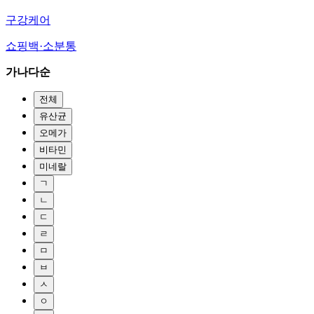
구강케어
쇼핑백·소분통
가나다순
전체
유산균
오메가
비타민
미네랄
ㄱ
ㄴ
ㄷ
ㄹ
ㅁ
ㅂ
ㅅ
ㅇ