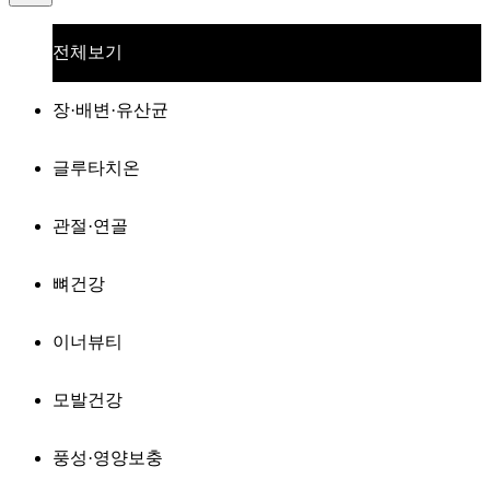
전체보기
장·배변·유산균
글루타치온
관절·연골
뼈건강
이너뷰티
모발건강
풍성·영양보충