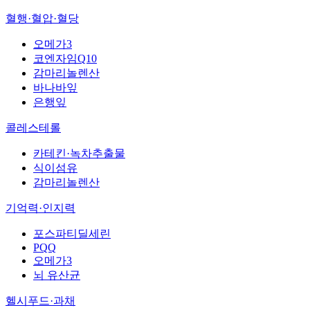
혈행·혈압·혈당
오메가3
코엔자임Q10
감마리놀렌산
바나바잎
은행잎
콜레스테롤
카테킨·녹차추출물
식이섬유
감마리놀렌산
기억력·인지력
포스파티딜세린
PQQ
오메가3
뇌 유산균
헬시푸드·과채