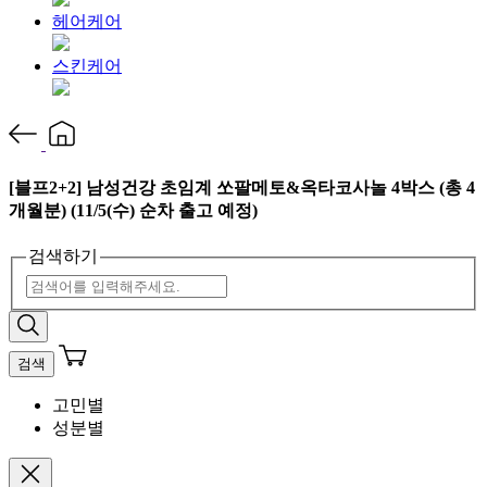
헤어케어
스킨케어
[블프2+2] 남성건강 초임계 쏘팔메토&옥타코사놀 4박스 (총 4
개월분) (11/5(수) 순차 출고 예정)
검색하기
검색
고민별
성분별