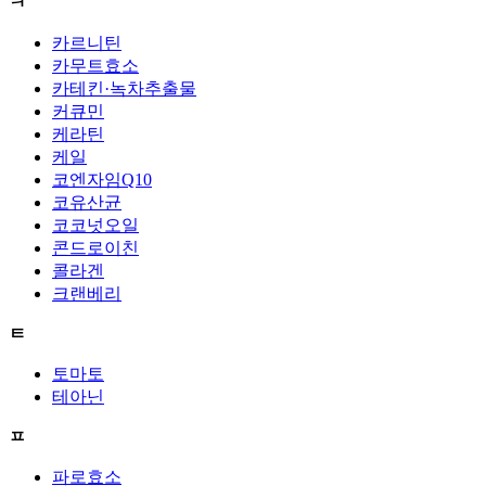
ㅋ
카르니틴
카무트효소
카테킨·녹차추출물
커큐민
케라틴
케일
코엔자임Q10
코유산균
코코넛오일
콘드로이친
콜라겐
크랜베리
ㅌ
토마토
테아닌
ㅍ
파로효소