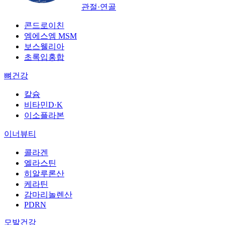
관절·연골
콘드로이친
엠에스엠 MSM
보스웰리아
초록입홍합
뼈건강
칼슘
비타민D·K
이소플라본
이너뷰티
콜라겐
엘라스틴
히알루론산
케라틴
감마리놀렌산
PDRN
모발건강