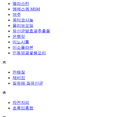
엘라스틴
엠에스엠 MSM
여주
옥타코사놀
올리브오일
유산균발효굴추출물
은행잎
이노시톨
이소플라본
인동덩굴꽃봉오리
ㅈ
전해질
제비집
질유래·질유산균
ㅊ
차전자피
초록입홍합