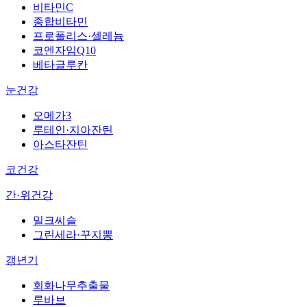
비타민C
종합비타민
프로폴리스·셀레늄
코엔자임Q10
베타글루칸
눈건강
오메가3
루테인·지아잔틴
아스타잔틴
코건강
간·위건강
밀크씨슬
그린세라·꾸지뽕
갱년기
회화나무추출물
루바브