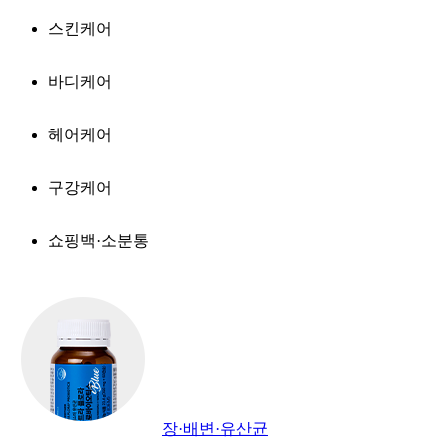
스킨케어
바디케어
헤어케어
구강케어
쇼핑백·소분통
장·배변·유산균