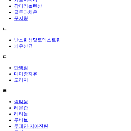
감마리놀렌산
글루타치온
꾸지뽕
ㄴ
난소화성말토덱스트린
뇌유산균
ㄷ
단백질
대마종자유
도라지
ㄹ
락티움
레몬즙
레티놀
루바브
루테인·지아잔틴