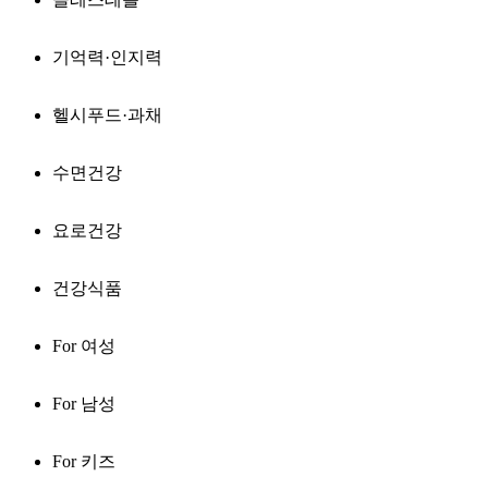
기억력·인지력
헬시푸드·과채
수면건강
요로건강
건강식품
For 여성
For 남성
For 키즈