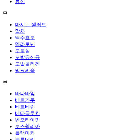
류신
ㅁ
마시는 샐러드
말차
맥주효모
멜라토닌
모로실
모발유산균
모발콜라겐
밀크씨슬
ㅂ
바나바잎
베르가못
베르베린
베타글루칸
벤포티아민
보스웰리아
블랙마카
블루베리