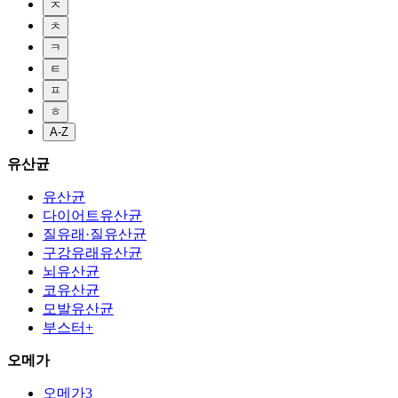
ㅈ
ㅊ
ㅋ
ㅌ
ㅍ
ㅎ
A-Z
유산균
유산균
다이어트유산균
질유래·질유산균
구강유래유산균
뇌유산균
코유산균
모발유산균
부스터+
오메가
오메가3