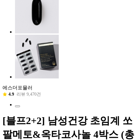
에스더포뮬러
4.9
리뷰 9,470건
[블프2+2] 남성건강 초임계 쏘
팔메토&옥타코사놀 4박스 (총