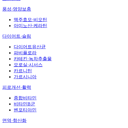
풍성·영양보충
맥주효모·비오틴
아미노산·케라틴
다이어트·슬림
다이어트유산균
파비플로라
카테킨·녹차추출물
모로실·시서스
카르니틴
가르시니아
피로개선·활력
종합비타민
비타민B군
벤포티아민
면역·항산화