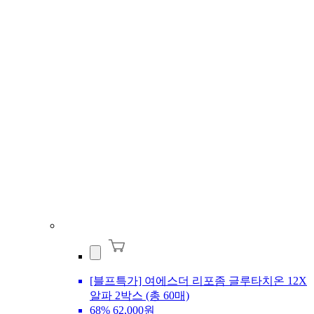
[블프특가] 여에스더 리포좀 글루타치온 12X
알파 2박스 (총 60매)
68%
62,000원