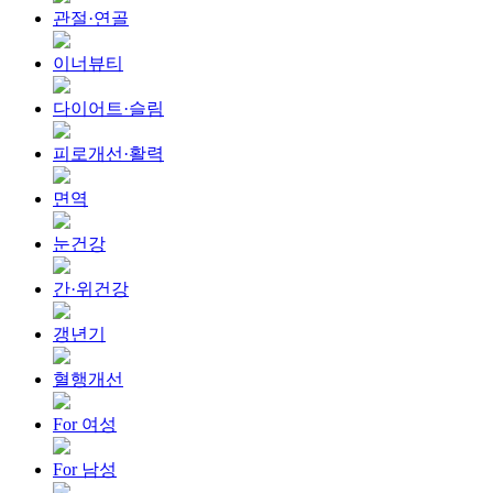
관절·연골
이너뷰티
다이어트·슬림
피로개선·활력
면역
눈건강
간·위건강
갱년기
혈행개선
For 여성
For 남성