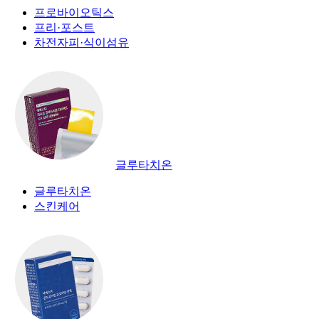
프로바이오틱스
프리·포스트
차전자피·식이섬유
글루타치온
글루타치온
스킨케어