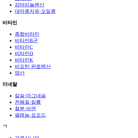
감마리놀렌산
대마종자유·오일류
비타민
종합비타민
비타민B군
비타민C
비타민D
비타민K
비오틴·판토텐산
엽산
미네랄
칼슘·마그네슘
전해질·칼륨
철분·아연
셀레늄·요오드
ㄱ
가르시니아