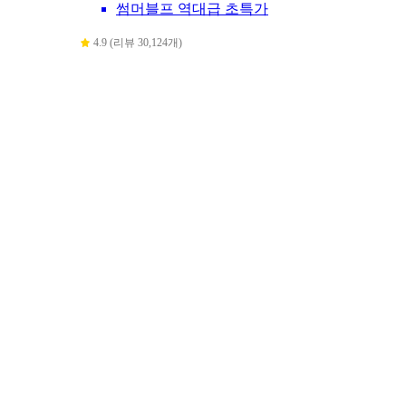
썸머블프 역대급 초특가
4.9 (리뷰 30,124개)