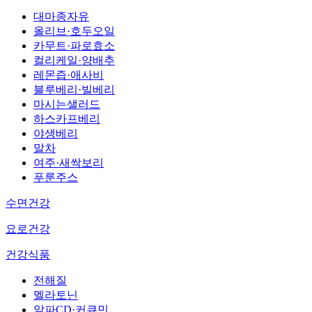
대마종자유
올리브·호두오일
카무트·파로효소
컬리케일·양배추
레몬즙·애사비
블루베리·빌베리
마시는샐러드
하스카프베리
야생베리
말차
여주·새싹보리
푸룬주스
수면건강
요로건강
건강식품
전해질
멜라토닌
알파CD·커큐민