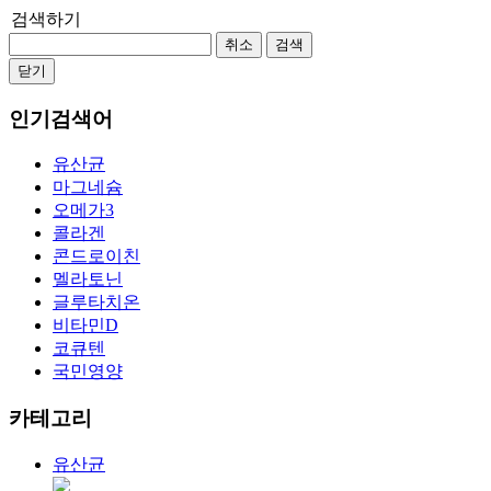
검색하기
취소
검색
닫기
인기검색어
유산균
마그네슘
오메가3
콜라겐
콘드로이친
멜라토닌
글루타치온
비타민D
코큐텐
국민영양
카테고리
유산균