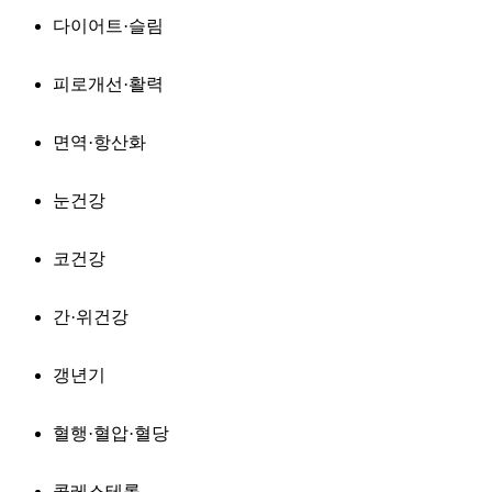
다이어트·슬림
피로개선·활력
면역·항산화
눈건강
코건강
간·위건강
갱년기
혈행·혈압·혈당
콜레스테롤