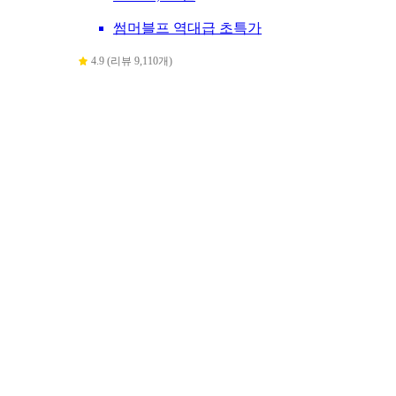
썸머블프 역대급 초특가
4.9 (리뷰 9,110개)