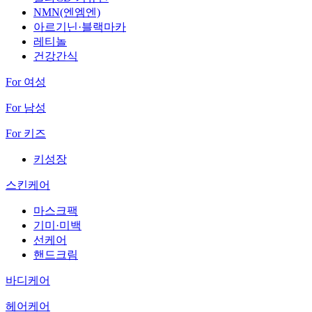
NMN(엔엠엔)
아르기닌·블랙마카
레티놀
건강간식
For 여성
For 남성
For 키즈
키성장
스킨케어
마스크팩
기미·미백
선케어
핸드크림
바디케어
헤어케어