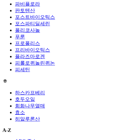
파비플로라
판토텐산
포스트바이오틱스
포스파티딜세린
폴리코사놀
푸룬
프로폴리스
프리바이오틱스
플라즈마로겐
피롤로퀴놀린퀴논
피세틴
ㅎ
하스카프베리
호두오일
회화나무열매
효소
히알루론산
A-Z