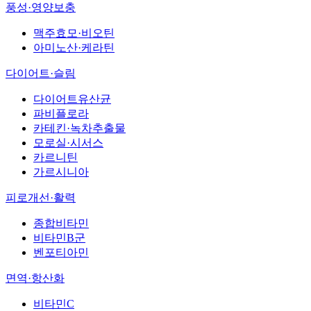
풍성·영양보충
맥주효모·비오틴
아미노산·케라틴
다이어트·슬림
다이어트유산균
파비플로라
카테킨·녹차추출물
모로실·시서스
카르니틴
가르시니아
피로개선·활력
종합비타민
비타민B군
벤포티아민
면역·항산화
비타민C