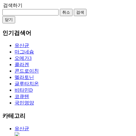
검색하기
취소
검색
닫기
인기검색어
유산균
마그네슘
오메가3
콜라겐
콘드로이친
멜라토닌
글루타치온
비타민D
코큐텐
국민영양
카테고리
유산균