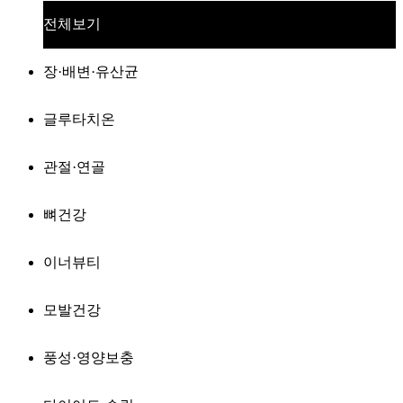
전체보기
장·배변·유산균
글루타치온
관절·연골
뼈건강
이너뷰티
모발건강
풍성·영양보충