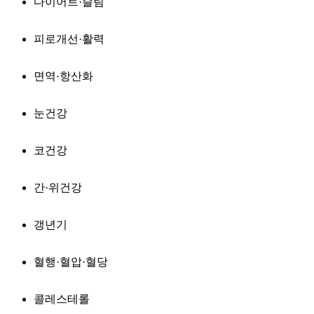
다이어트·슬림
피로개선·활력
면역·항산화
눈건강
코건강
간·위건강
갱년기
혈행·혈압·혈당
콜레스테롤