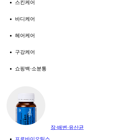
스킨케어
바디케어
헤어케어
구강케어
쇼핑백·소분통
장·배변·유산균
프로바이오틱스