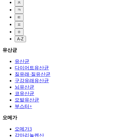
ㅊ
ㅋ
ㅌ
ㅍ
ㅎ
A-Z
유산균
유산균
다이어트유산균
질유래·질유산균
구강유래유산균
뇌유산균
코유산균
모발유산균
부스터+
오메가
오메가3
감마리놀렌산