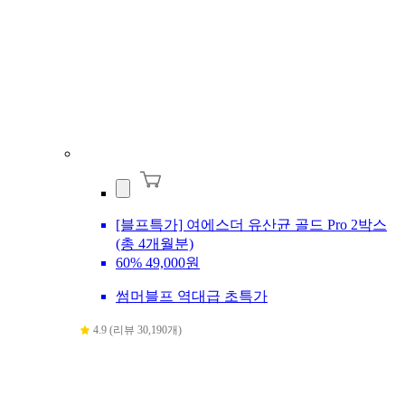
[블프특가] 여에스더 유산균 골드 Pro 2박스
(총 4개월분)
60%
49,000원
썸머블프 역대급 초특가
4.9 (리뷰 30,190개)