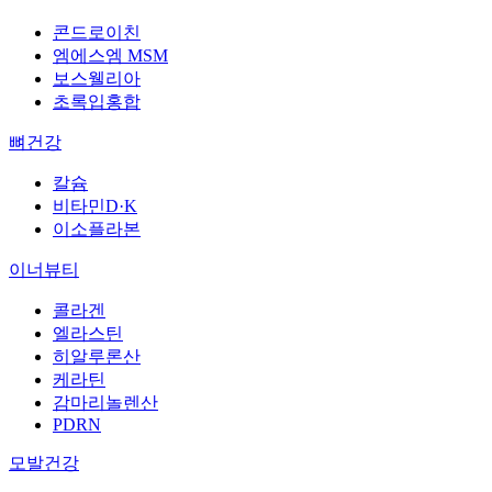
콘드로이친
엠에스엠 MSM
보스웰리아
초록입홍합
뼈건강
칼슘
비타민D·K
이소플라본
이너뷰티
콜라겐
엘라스틴
히알루론산
케라틴
감마리놀렌산
PDRN
모발건강