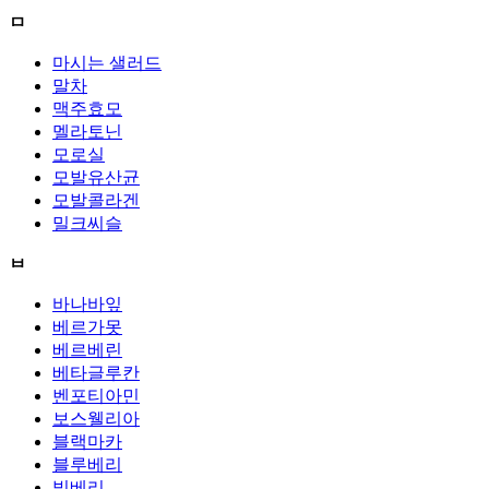
ㅁ
마시는 샐러드
말차
맥주효모
멜라토닌
모로실
모발유산균
모발콜라겐
밀크씨슬
ㅂ
바나바잎
베르가못
베르베린
베타글루칸
벤포티아민
보스웰리아
블랙마카
블루베리
빌베리