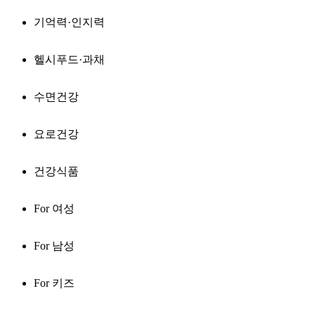
기억력·인지력
헬시푸드·과채
수면건강
요로건강
건강식품
For 여성
For 남성
For 키즈