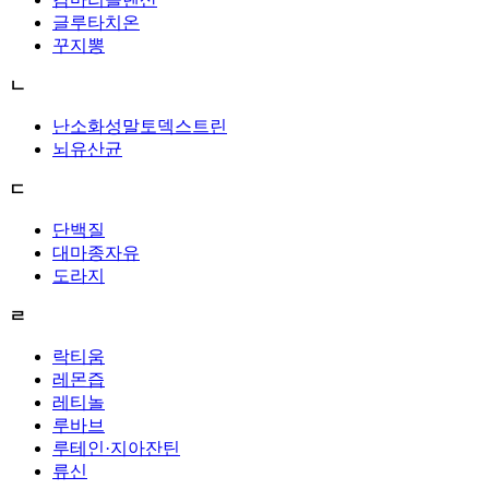
글루타치온
꾸지뽕
ㄴ
난소화성말토덱스트린
뇌유산균
ㄷ
단백질
대마종자유
도라지
ㄹ
락티움
레몬즙
레티놀
루바브
루테인·지아잔틴
류신