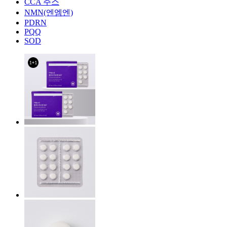
CCA 주스
NMN(엔엠엔)
PDRN
PQQ
SOD