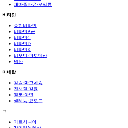
대마종자유·오일류
비타민
종합비타민
비타민B군
비타민C
비타민D
비타민K
비오틴·판토텐산
엽산
미네랄
칼슘·마그네슘
전해질·칼륨
철분·아연
셀레늄·요오드
ㄱ
가르시니아
감마리놀렌산