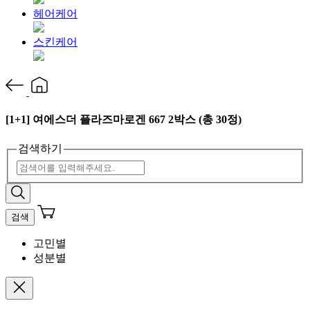
헤어케어
스킨케어
[1+1] 여에스더 플라즈마로겐 667 2박스 (총 30정)
검색하기
검색
고민별
성분별