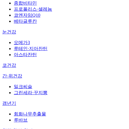
종합비타민
프로폴리스·셀레늄
코엔자임Q10
베타글루칸
눈건강
오메가3
루테인·지아잔틴
아스타잔틴
코건강
간·위건강
밀크씨슬
그린세라·꾸지뽕
갱년기
회화나무추출물
루바브