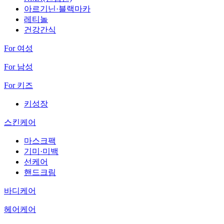
아르기닌·블랙마카
레티놀
건강간식
For 여성
For 남성
For 키즈
키성장
스킨케어
마스크팩
기미·미백
선케어
핸드크림
바디케어
헤어케어