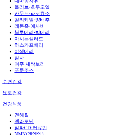
대마종자유
올리브·호두오일
카무트·파로효소
컬리케일·양배추
레몬즙·애사비
블루베리·빌베리
마시는샐러드
하스카프베리
야생베리
말차
여주·새싹보리
푸룬주스
수면건강
요로건강
건강식품
전해질
멜라토닌
알파CD·커큐민
NMN(엔엠엔)