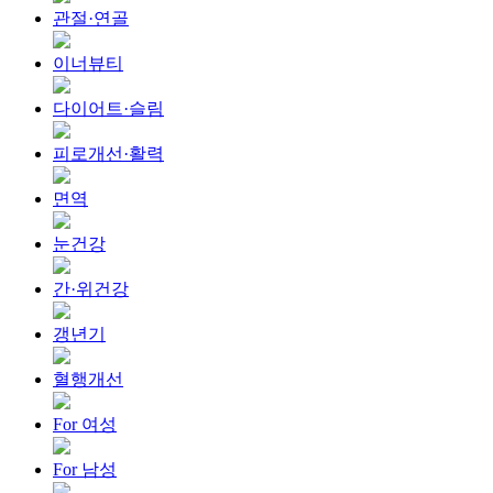
관절·연골
이너뷰티
다이어트·슬림
피로개선·활력
면역
눈건강
간·위건강
갱년기
혈행개선
For 여성
For 남성