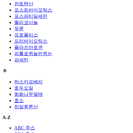
판토텐산
포스트바이오틱스
포스파티딜세린
폴리코사놀
푸룬
프로폴리스
프리바이오틱스
플라즈마로겐
피롤로퀴놀린퀴논
피세틴
ㅎ
하스카프베리
호두오일
회화나무열매
효소
히알루론산
A-Z
ABC 주스