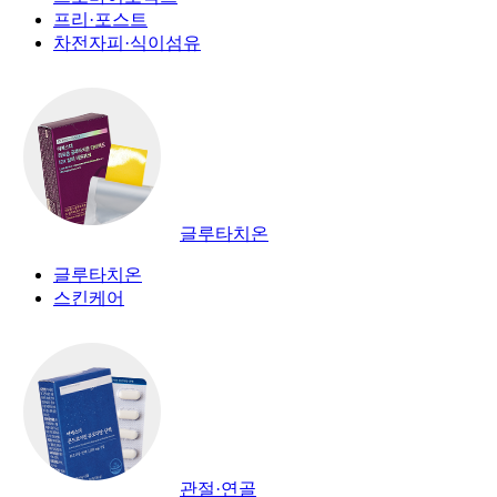
프리·포스트
차전자피·식이섬유
글루타치온
글루타치온
스킨케어
관절·연골