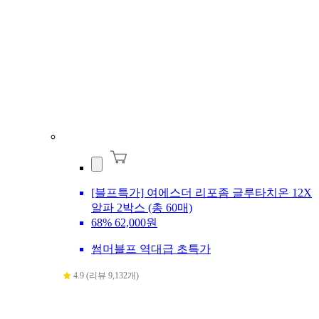
[블프특가] 여에스더 리포좀 글루타치온 12X
알파 2박스 (총 60매)
68%
62,000원
썸머블프 역대급 초특가
4.9 (리뷰 9,132개)