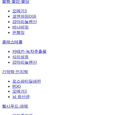
혈행·혈압·혈당
오메가3
코엔자임Q10
감마리놀렌산
바나바잎
은행잎
콜레스테롤
카테킨·녹차추출물
식이섬유
감마리놀렌산
기억력·인지력
포스파티딜세린
PQQ
오메가3
뇌 유산균
헬시푸드·과채