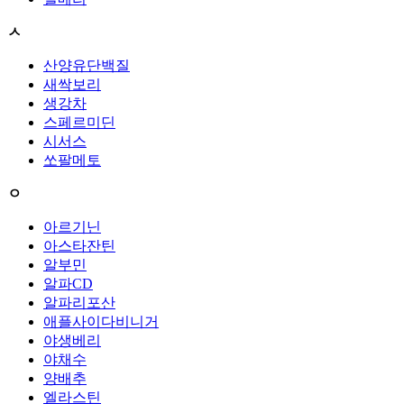
ㅅ
산양유단백질
새싹보리
생강차
스페르미딘
시서스
쏘팔메토
ㅇ
아르기닌
아스타잔틴
알부민
알파CD
알파리포산
애플사이다비니거
야생베리
야채수
양배추
엘라스틴