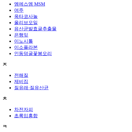
엠에스엠 MSM
여주
옥타코사놀
올리브오일
유산균발효굴추출물
은행잎
이노시톨
이소플라본
인동덩굴꽃봉오리
ㅈ
전해질
제비집
질유래·질유산균
ㅊ
차전자피
초록입홍합
ㅋ