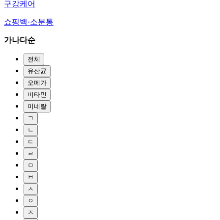
구강케어
쇼핑백·소분통
가나다순
전체
유산균
오메가
비타민
미네랄
ㄱ
ㄴ
ㄷ
ㄹ
ㅁ
ㅂ
ㅅ
ㅇ
ㅈ