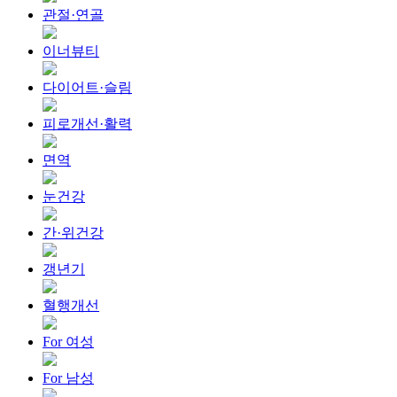
관절·연골
이너뷰티
다이어트·슬림
피로개선·활력
면역
눈건강
간·위건강
갱년기
혈행개선
For 여성
For 남성