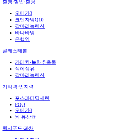
혈행·혈압·혈당
오메가3
코엔자임Q10
감마리놀렌산
바나바잎
은행잎
콜레스테롤
카테킨·녹차추출물
식이섬유
감마리놀렌산
기억력·인지력
포스파티딜세린
PQQ
오메가3
뇌 유산균
헬시푸드·과채