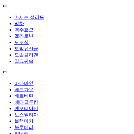
ㅁ
마시는 샐러드
말차
맥주효모
멜라토닌
모로실
모발유산균
모발콜라겐
밀크씨슬
ㅂ
바나바잎
베르가못
베르베린
베타글루칸
벤포티아민
보스웰리아
블랙마카
블루베리
빌베리