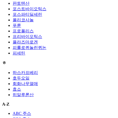
판토텐산
포스트바이오틱스
포스파티딜세린
폴리코사놀
푸룬
프로폴리스
프리바이오틱스
플라즈마로겐
피롤로퀴놀린퀴논
피세틴
ㅎ
하스카프베리
호두오일
회화나무열매
효소
히알루론산
A-Z
ABC 주스