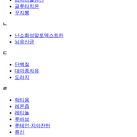
글루타치온
꾸지뽕
ㄴ
난소화성말토덱스트린
뇌유산균
ㄷ
단백질
대마종자유
도라지
ㄹ
락티움
레몬즙
레티놀
루바브
루테인·지아잔틴
류신