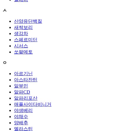
ㅅ
산양유단백질
새싹보리
생강차
스페르미딘
시서스
쏘팔메토
ㅇ
아르기닌
아스타잔틴
알부민
알파CD
알파리포산
애플사이다비니거
야생베리
야채수
양배추
엘라스틴