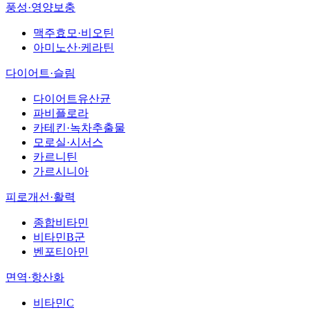
풍성·영양보충
맥주효모·비오틴
아미노산·케라틴
다이어트·슬림
다이어트유산균
파비플로라
카테킨·녹차추출물
모로실·시서스
카르니틴
가르시니아
피로개선·활력
종합비타민
비타민B군
벤포티아민
면역·항산화
비타민C