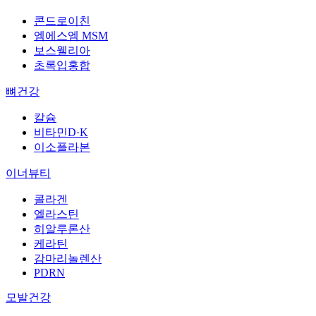
콘드로이친
엠에스엠 MSM
보스웰리아
초록입홍합
뼈건강
칼슘
비타민D·K
이소플라본
이너뷰티
콜라겐
엘라스틴
히알루론산
케라틴
감마리놀렌산
PDRN
모발건강