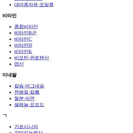
대마종자유·오일류
비타민
종합비타민
비타민B군
비타민C
비타민D
비타민K
비오틴·판토텐산
엽산
미네랄
칼슘·마그네슘
전해질·칼륨
철분·아연
셀레늄·요오드
ㄱ
가르시니아
감마리놀렌산