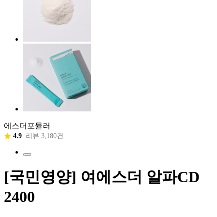
에스더포뮬러
4.9
리뷰 3,180건
[국민영양] 여에스더 알파CD
2400