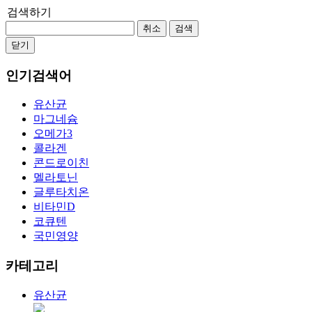
검색하기
취소
검색
닫기
인기검색어
유산균
마그네슘
오메가3
콜라겐
콘드로이친
멜라토닌
글루타치온
비타민D
코큐텐
국민영양
카테고리
유산균