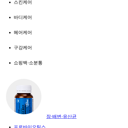
스킨케어
바디케어
헤어케어
구강케어
쇼핑백·소분통
장·배변·유산균
프로바이오틱스