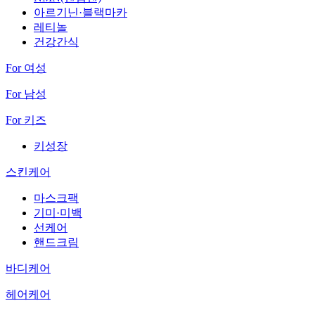
아르기닌·블랙마카
레티놀
건강간식
For 여성
For 남성
For 키즈
키성장
스킨케어
마스크팩
기미·미백
선케어
핸드크림
바디케어
헤어케어