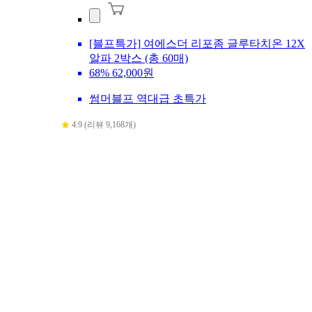
[블프특가] 여에스더 리포좀 글루타치온 12X
알파 2박스 (총 60매)
68%
62,000원
썸머블프 역대급 초특가
4.9 (리뷰 9,168개)