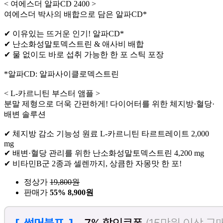
< 여에스더 알파CD 2400 >
여에스더 박사의 배합으로 담은 알파CD*
✔ 이유있는 뜨거운 인기! 알파CD*
✔ 난소화성말토덱스트린 & 애사비 배합
✔ 물 없이도 바로 섭취 가능한 한 포 스틱 포장
*알파CD: 알파사이클로덱스트린
< L-카르니틴 부스터 앰플 >
분말 제형으로 더욱 간편하게! 다이어터를 위한 체지방·혈당·
배변 솔루션
✔ 체지방 감소 기능성 원료 L-카르니틴 타르트레이트 2,000
mg
✔ 배변·혈당 관리를 위한 난소화성말토덱스트린 4,200 mg
✔ 비타민B군 2종과 셀렌까지, 상큼한 자몽맛 한 포!
정상가
19,800
원
판매가
55%
8,900원