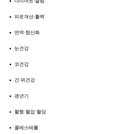
다이어트·슬림
피로개선·활력
면역·항산화
눈건강
코건강
간·위건강
갱년기
혈행·혈압·혈당
콜레스테롤