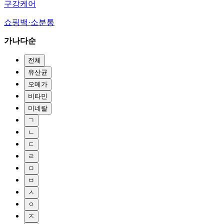
구강케어
쇼핑백·소분통
가나다순
전체
유산균
오메가
비타민
미네랄
ㄱ
ㄴ
ㄷ
ㄹ
ㅁ
ㅂ
ㅅ
ㅇ
ㅈ