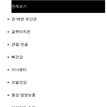
전체보기
장·배변·유산균
글루타치온
관절·연골
뼈건강
이너뷰티
모발건강
풍성·영양보충