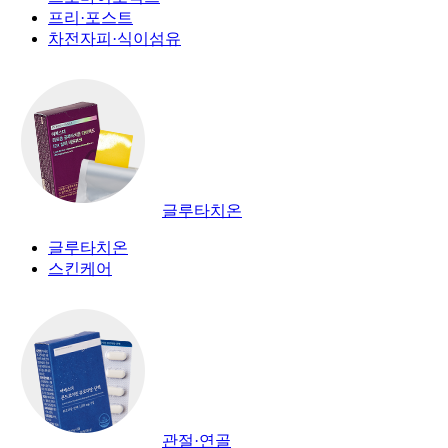
프리·포스트
차전자피·식이섬유
글루타치온
글루타치온
스킨케어
관절·연골