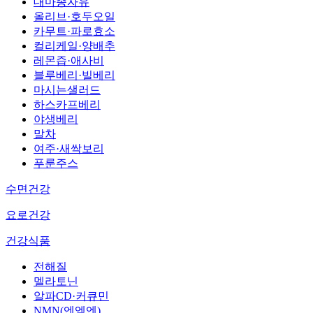
대마종자유
올리브·호두오일
카무트·파로효소
컬리케일·양배추
레몬즙·애사비
블루베리·빌베리
마시는샐러드
하스카프베리
야생베리
말차
여주·새싹보리
푸룬주스
수면건강
요로건강
건강식품
전해질
멜라토닌
알파CD·커큐민
NMN(엔엠엔)