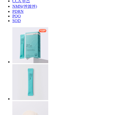
CCA 주스
NMN(엔엠엔)
PDRN
PQQ
SOD