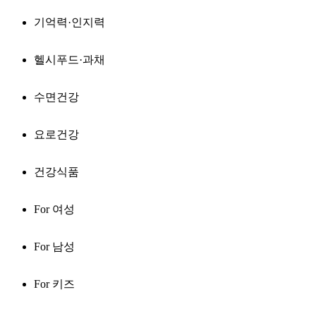
기억력·인지력
헬시푸드·과채
수면건강
요로건강
건강식품
For 여성
For 남성
For 키즈