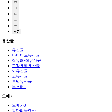
ㅊ
ㅋ
ㅌ
ㅍ
ㅎ
A-Z
유산균
유산균
다이어트유산균
질유래·질유산균
구강유래유산균
뇌유산균
코유산균
모발유산균
부스터+
오메가
오메가3
감마리놀렌산