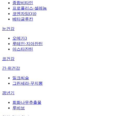
종합비타민
프로폴리스·셀레늄
코엔자임Q10
베타글루칸
눈건강
오메가3
루테인·지아잔틴
아스타잔틴
코건강
간·위건강
밀크씨슬
그린세라·꾸지뽕
갱년기
회화나무추출물
루바브