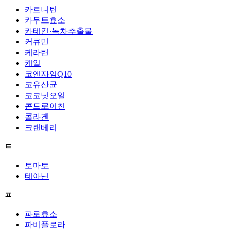
카르니틴
카무트효소
카테킨·녹차추출물
커큐민
케라틴
케일
코엔자임Q10
코유산균
코코넛오일
콘드로이친
콜라겐
크랜베리
ㅌ
토마토
테아닌
ㅍ
파로효소
파비플로라