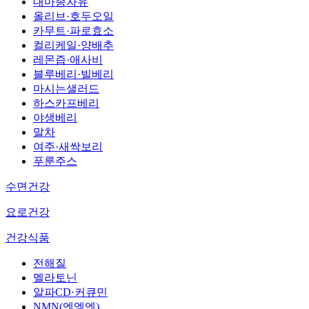
대마종자유
올리브·호두오일
카무트·파로효소
컬리케일·양배추
레몬즙·애사비
블루베리·빌베리
마시는샐러드
하스카프베리
야생베리
말차
여주·새싹보리
푸룬주스
수면건강
요로건강
건강식품
전해질
멜라토닌
알파CD·커큐민
NMN(엔엠엔)