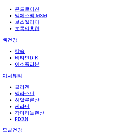
콘드로이친
엠에스엠 MSM
보스웰리아
초록입홍합
뼈건강
칼슘
비타민D·K
이소플라본
이너뷰티
콜라겐
엘라스틴
히알루론산
케라틴
감마리놀렌산
PDRN
모발건강