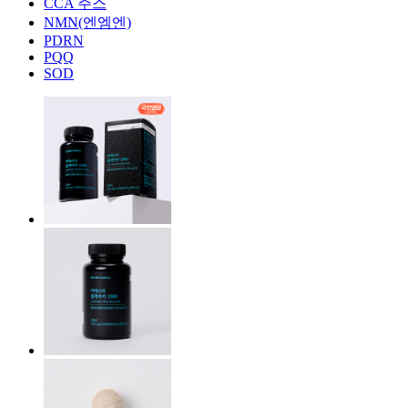
CCA 주스
NMN(엔엠엔)
PDRN
PQQ
SOD