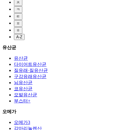
ㅊ
ㅋ
ㅌ
ㅍ
ㅎ
A-Z
유산균
유산균
다이어트유산균
질유래·질유산균
구강유래유산균
뇌유산균
코유산균
모발유산균
부스터+
오메가
오메가3
감마리놀렌산