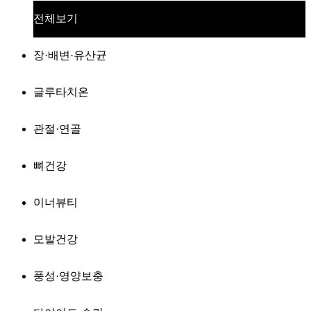
전체보기
장·배변·유산균
글루타치온
관절·연골
뼈건강
이너뷰티
모발건강
풍성·영양보충