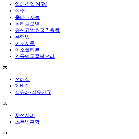
엠에스엠 MSM
여주
옥타코사놀
올리브오일
유산균발효굴추출물
은행잎
이노시톨
이소플라본
인동덩굴꽃봉오리
ㅈ
전해질
제비집
질유래·질유산균
ㅊ
차전자피
초록입홍합
ㅋ