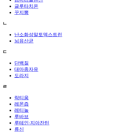
글루타치온
꾸지뽕
ㄴ
난소화성말토덱스트린
뇌유산균
ㄷ
단백질
대마종자유
도라지
ㄹ
락티움
레몬즙
레티놀
루바브
루테인·지아잔틴
류신