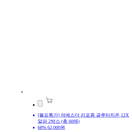
[블프특가] 여에스더 리포좀 글루타치온 12X
알파 2박스 (총 60매)
68%
62,000원