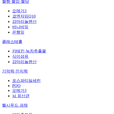
혈행·혈압·혈당
오메가3
코엔자임Q10
감마리놀렌산
바나바잎
은행잎
콜레스테롤
카테킨·녹차추출물
식이섬유
감마리놀렌산
기억력·인지력
포스파티딜세린
PQQ
오메가3
뇌 유산균
헬시푸드·과채