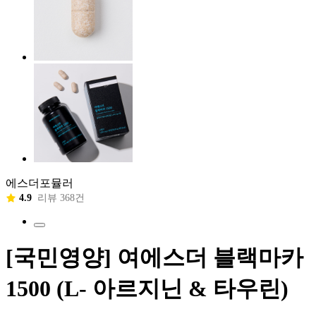
에스더포뮬러
4.9
리뷰 368건
[국민영양] 여에스더 블랙마카
1500 (L- 아르지닌 & 타우린)