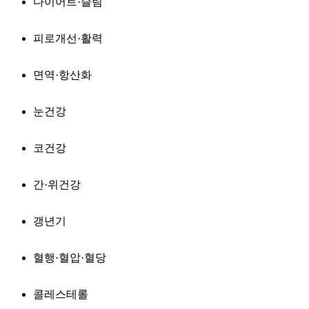
다이어트·슬림
피로개선·활력
면역·항산화
눈건강
코건강
간·위건강
갱년기
혈행·혈압·혈당
콜레스테롤