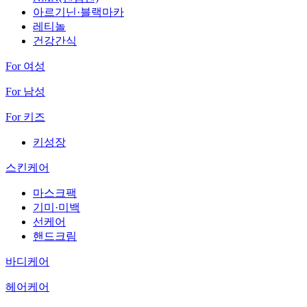
아르기닌·블랙마카
레티놀
건강간식
For 여성
For 남성
For 키즈
키성장
스킨케어
마스크팩
기미·미백
선케어
핸드크림
바디케어
헤어케어