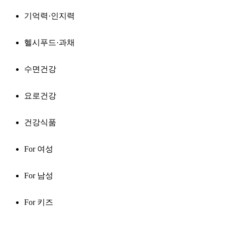
기억력·인지력
헬시푸드·과채
수면건강
요로건강
건강식품
For 여성
For 남성
For 키즈