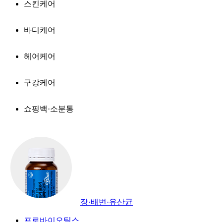
스킨케어
바디케어
헤어케어
구강케어
쇼핑백·소분통
장·배변·유산균
프로바이오틱스