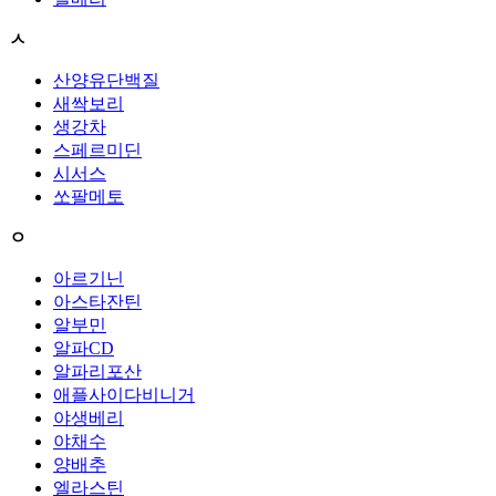
ㅅ
산양유단백질
새싹보리
생강차
스페르미딘
시서스
쏘팔메토
ㅇ
아르기닌
아스타잔틴
알부민
알파CD
알파리포산
애플사이다비니거
야생베리
야채수
양배추
엘라스틴