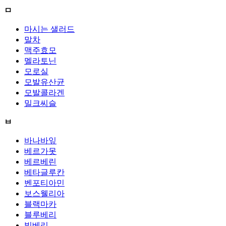
ㅁ
마시는 샐러드
말차
맥주효모
멜라토닌
모로실
모발유산균
모발콜라겐
밀크씨슬
ㅂ
바나바잎
베르가못
베르베린
베타글루칸
벤포티아민
보스웰리아
블랙마카
블루베리
빌베리