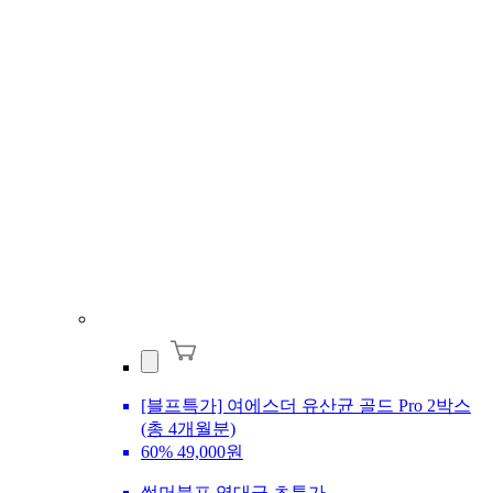
[블프특가] 여에스더 유산균 골드 Pro 2박스
(총 4개월분)
60%
49,000원
썸머블프 역대급 초특가