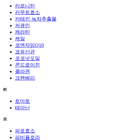
카르니틴
카무트효소
카테킨·녹차추출물
커큐민
케라틴
케일
코엔자임Q10
코유산균
코코넛오일
콘드로이친
콜라겐
크랜베리
ㅌ
토마토
테아닌
ㅍ
파로효소
파비플로라