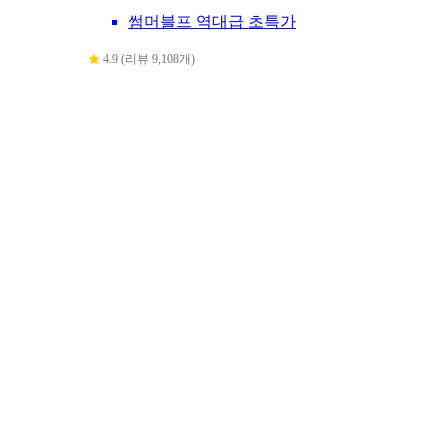
썸머블프 역대급 초특가
4.9 (리뷰 9,108개)