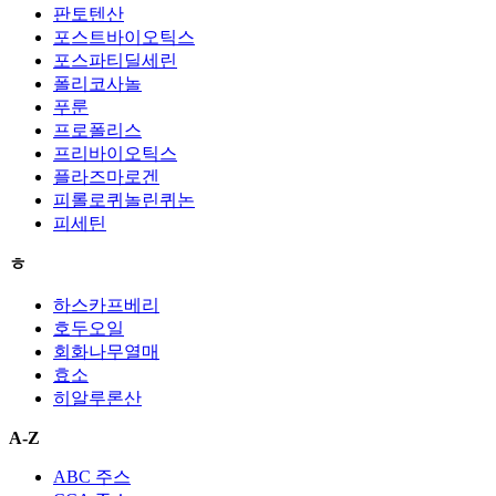
판토텐산
포스트바이오틱스
포스파티딜세린
폴리코사놀
푸룬
프로폴리스
프리바이오틱스
플라즈마로겐
피롤로퀴놀린퀴논
피세틴
ㅎ
하스카프베리
호두오일
회화나무열매
효소
히알루론산
A-Z
ABC 주스