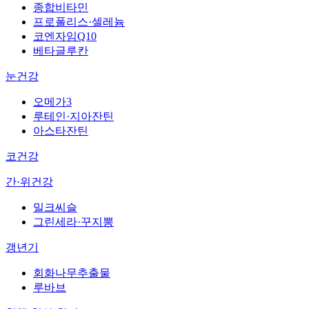
종합비타민
프로폴리스·셀레늄
코엔자임Q10
베타글루칸
눈건강
오메가3
루테인·지아잔틴
아스타잔틴
코건강
간·위건강
밀크씨슬
그린세라·꾸지뽕
갱년기
회화나무추출물
루바브