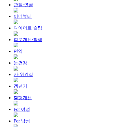
관절·연골
이너뷰티
다이어트·슬림
피로개선·활력
면역
눈건강
간·위건강
갱년기
혈행개선
For 여성
For 남성