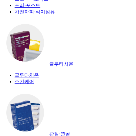
프리·포스트
차전자피·식이섬유
글루타치온
글루타치온
스킨케어
관절·연골