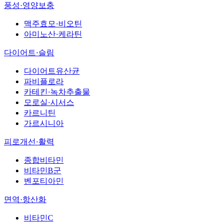
풍성·영양보충
맥주효모·비오틴
아미노산·케라틴
다이어트·슬림
다이어트유산균
파비플로라
카테킨·녹차추출물
모로실·시서스
카르니틴
가르시니아
피로개선·활력
종합비타민
비타민B군
벤포티아민
면역·항산화
비타민C