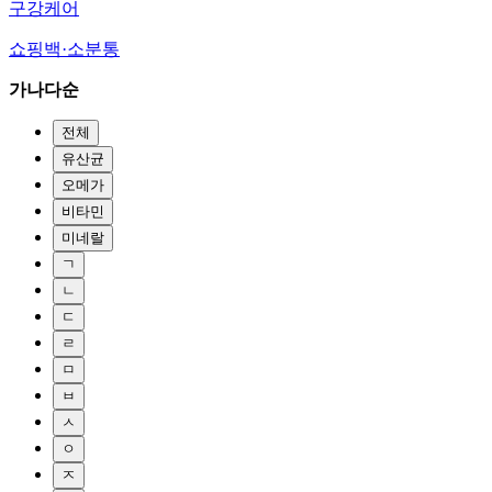
구강케어
쇼핑백·소분통
가나다순
전체
유산균
오메가
비타민
미네랄
ㄱ
ㄴ
ㄷ
ㄹ
ㅁ
ㅂ
ㅅ
ㅇ
ㅈ