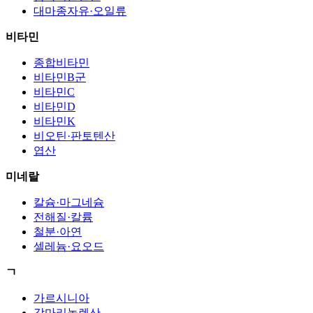
대마종자유·오일류
비타민
종합비타민
비타민B군
비타민C
비타민D
비타민K
비오틴·판토텐산
엽산
미네랄
칼슘·마그네슘
전해질·칼륨
철분·아연
셀레늄·요오드
ㄱ
가르시니아
감마리놀렌산