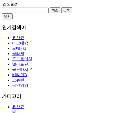
검색하기
취소
검색
닫기
인기검색어
유산균
마그네슘
오메가3
콜라겐
콘드로이친
멜라토닌
글루타치온
비타민D
코큐텐
국민영양
카테고리
유산균