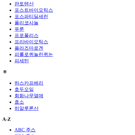
판토텐산
포스트바이오틱스
포스파티딜세린
폴리코사놀
푸룬
프로폴리스
프리바이오틱스
플라즈마로겐
피롤로퀴놀린퀴논
피세틴
ㅎ
하스카프베리
호두오일
회화나무열매
효소
히알루론산
A-Z
ABC 주스