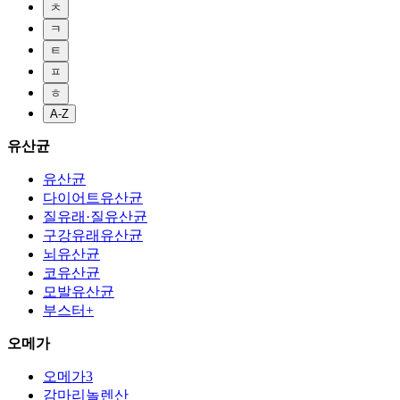
ㅊ
ㅋ
ㅌ
ㅍ
ㅎ
A-Z
유산균
유산균
다이어트유산균
질유래·질유산균
구강유래유산균
뇌유산균
코유산균
모발유산균
부스터+
오메가
오메가3
감마리놀렌산