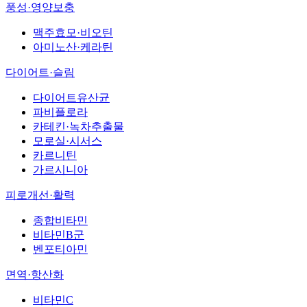
풍성·영양보충
맥주효모·비오틴
아미노산·케라틴
다이어트·슬림
다이어트유산균
파비플로라
카테킨·녹차추출물
모로실·시서스
카르니틴
가르시니아
피로개선·활력
종합비타민
비타민B군
벤포티아민
면역·항산화
비타민C