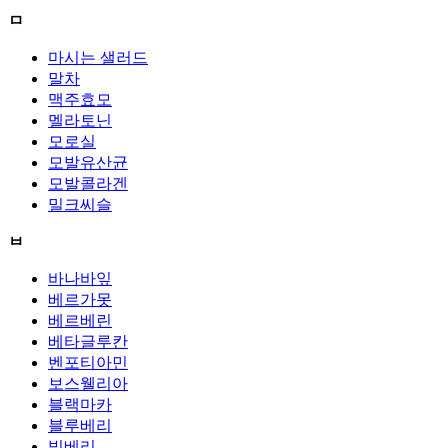
ㅁ
마시는 샐러드
말차
맥주효모
멜라토닌
모로실
모발유산균
모발콜라겐
밀크씨슬
ㅂ
바나바잎
베르가못
베르베린
베타글루칸
벤포티아민
보스웰리아
블랙마카
블루베리
빌베리