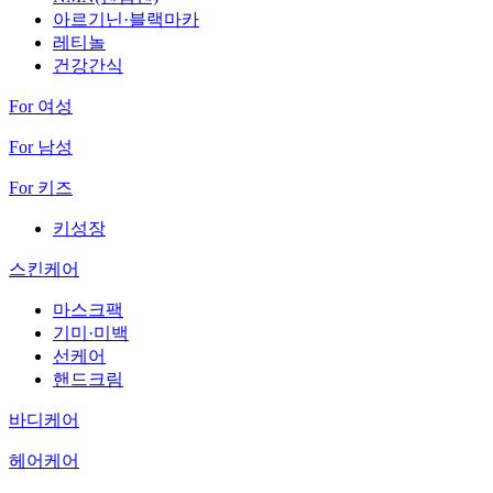
아르기닌·블랙마카
레티놀
건강간식
For 여성
For 남성
For 키즈
키성장
스킨케어
마스크팩
기미·미백
선케어
핸드크림
바디케어
헤어케어