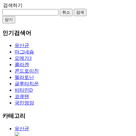
검색하기
취소
검색
닫기
인기검색어
유산균
마그네슘
오메가3
콜라겐
콘드로이친
멜라토닌
글루타치온
비타민D
코큐텐
국민영양
카테고리
유산균