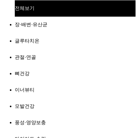
전체보기
장·배변·유산균
글루타치온
관절·연골
뼈건강
이너뷰티
모발건강
풍성·영양보충