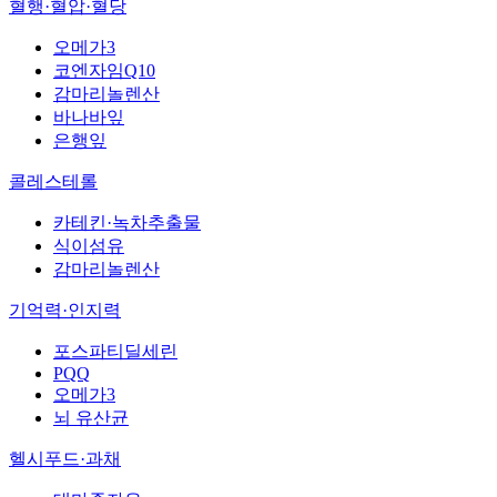
혈행·혈압·혈당
오메가3
코엔자임Q10
감마리놀렌산
바나바잎
은행잎
콜레스테롤
카테킨·녹차추출물
식이섬유
감마리놀렌산
기억력·인지력
포스파티딜세린
PQQ
오메가3
뇌 유산균
헬시푸드·과채