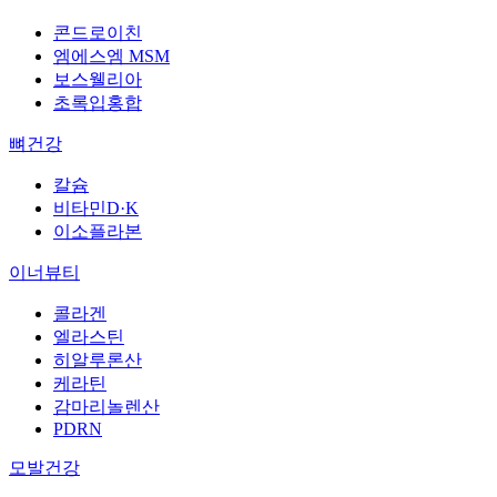
콘드로이친
엠에스엠 MSM
보스웰리아
초록입홍합
뼈건강
칼슘
비타민D·K
이소플라본
이너뷰티
콜라겐
엘라스틴
히알루론산
케라틴
감마리놀렌산
PDRN
모발건강