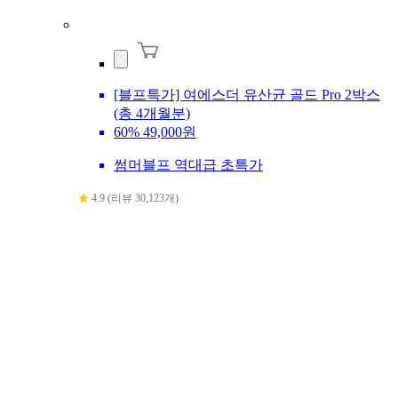
[블프특가] 여에스더 유산균 골드 Pro 2박스
(총 4개월분)
60%
49,000원
썸머블프 역대급 초특가
4.9 (리뷰 30,123개)