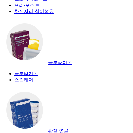
프리·포스트
차전자피·식이섬유
글루타치온
글루타치온
스킨케어
관절·연골