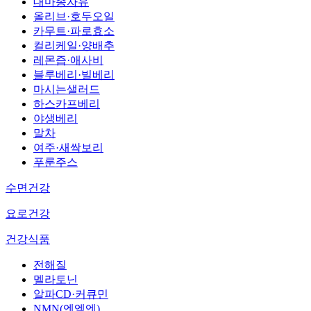
대마종자유
올리브·호두오일
카무트·파로효소
컬리케일·양배추
레몬즙·애사비
블루베리·빌베리
마시는샐러드
하스카프베리
야생베리
말차
여주·새싹보리
푸룬주스
수면건강
요로건강
건강식품
전해질
멜라토닌
알파CD·커큐민
NMN(엔엠엔)