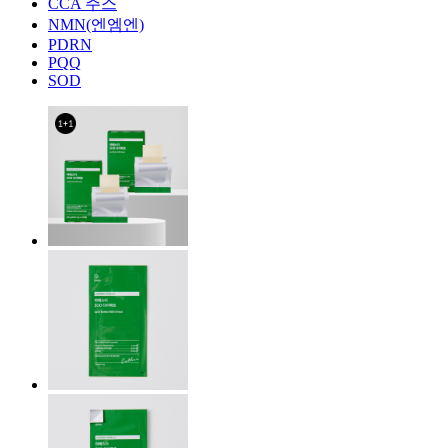
CCA 주스
NMN(엔엠엔)
PDRN
PQQ
SOD