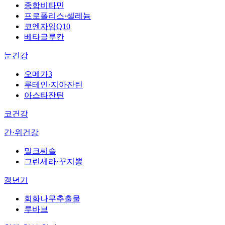
종합비타민
프로폴리스·셀레늄
코엔자임Q10
베타글루칸
눈건강
오메가3
루테인·지아잔틴
아스타잔틴
코건강
간·위건강
밀크씨슬
그린세라·꾸지뽕
갱년기
회화나무추출물
루바브