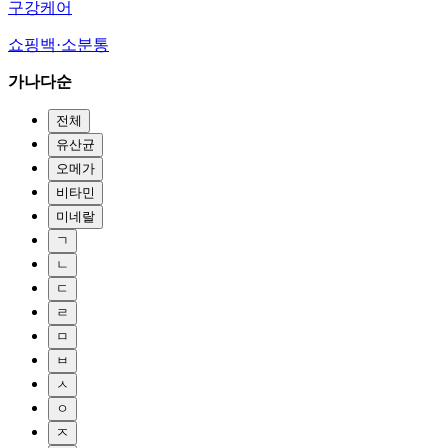
구강케어
쇼핑백·소분통
가나다순
전체
유산균
오메가
비타민
미네랄
ㄱ
ㄴ
ㄷ
ㄹ
ㅁ
ㅂ
ㅅ
ㅇ
ㅈ