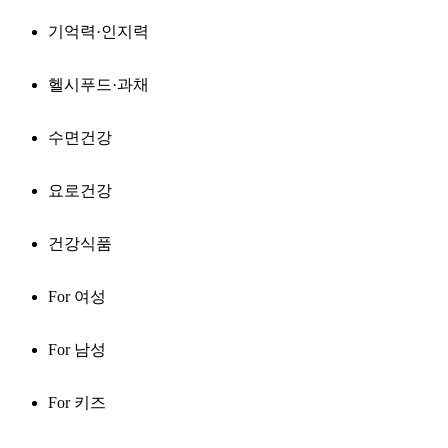
기억력·인지력
헬시푸드·과채
수면건강
요로건강
건강식품
For 여성
For 남성
For 키즈