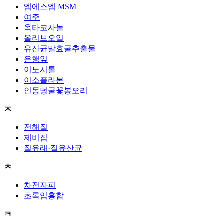
엠에스엠 MSM
여주
옥타코사놀
올리브오일
유산균발효굴추출물
은행잎
이노시톨
이소플라본
인동덩굴꽃봉오리
ㅈ
전해질
제비집
질유래·질유산균
ㅊ
차전자피
초록입홍합
ㅋ