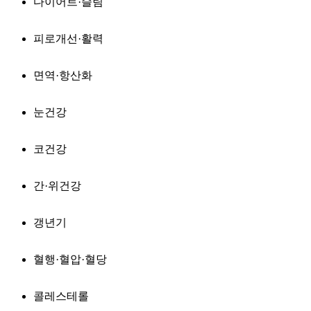
다이어트·슬림
피로개선·활력
면역·항산화
눈건강
코건강
간·위건강
갱년기
혈행·혈압·혈당
콜레스테롤