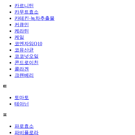
카르니틴
카무트효소
카테킨·녹차추출물
커큐민
케라틴
케일
코엔자임Q10
코유산균
코코넛오일
콘드로이친
콜라겐
크랜베리
ㅌ
토마토
테아닌
ㅍ
파로효소
파비플로라