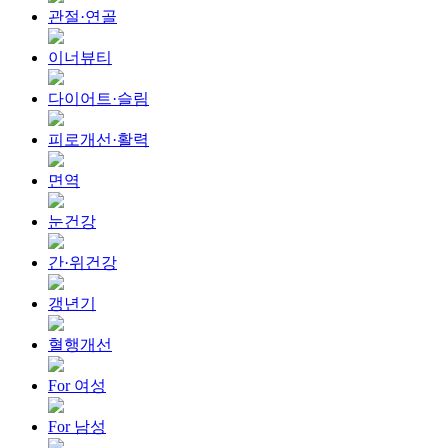
관절·연골
이너뷰티
다이어트·슬림
피로개선·활력
면역
눈건강
간·위건강
갱년기
혈행개선
For 여성
For 남성