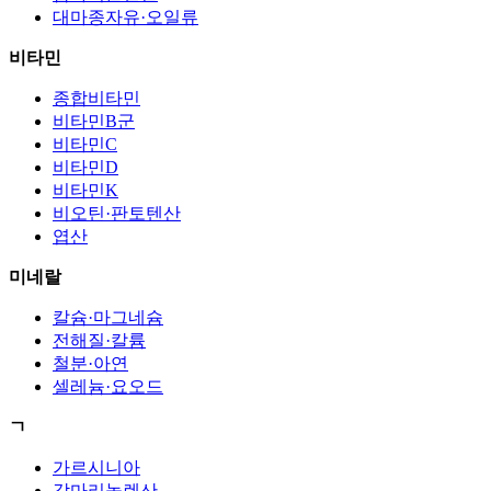
대마종자유·오일류
비타민
종합비타민
비타민B군
비타민C
비타민D
비타민K
비오틴·판토텐산
엽산
미네랄
칼슘·마그네슘
전해질·칼륨
철분·아연
셀레늄·요오드
ㄱ
가르시니아
감마리놀렌산