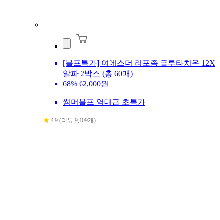
[블프특가] 여에스더 리포좀 글루타치온 12X
알파 2박스 (총 60매)
68%
62,000원
썸머블프 역대급 초특가
4.9 (리뷰 9,109개)