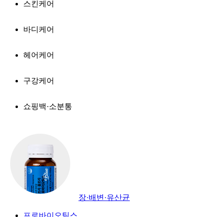
스킨케어
바디케어
헤어케어
구강케어
쇼핑백·소분통
장·배변·유산균
프로바이오틱스