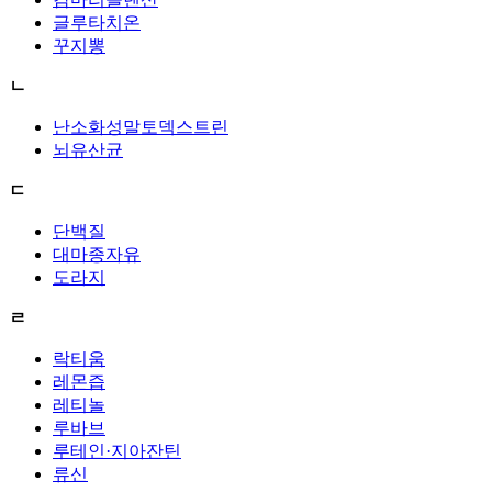
글루타치온
꾸지뽕
ㄴ
난소화성말토덱스트린
뇌유산균
ㄷ
단백질
대마종자유
도라지
ㄹ
락티움
레몬즙
레티놀
루바브
루테인·지아잔틴
류신