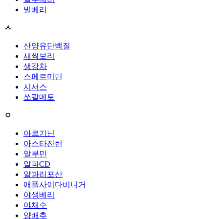
빌베리
ㅅ
산양유단백질
새싹보리
생강차
스페르미딘
시서스
쏘팔메토
ㅇ
아르기닌
아스타잔틴
알부민
알파CD
알파리포산
애플사이다비니거
야생베리
야채수
양배추