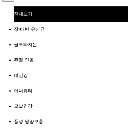
전체보기
장·배변·유산균
글루타치온
관절·연골
뼈건강
이너뷰티
모발건강
풍성·영양보충