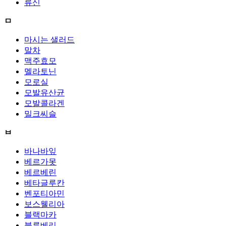
류신
ㅁ
마시는 샐러드
말차
맥주효모
멜라토닌
모로실
모발유산균
모발콜라겐
밀크씨슬
ㅂ
바나바잎
베르가못
베르베린
베타글루칸
벤포티아민
보스웰리아
블랙마카
블루베리