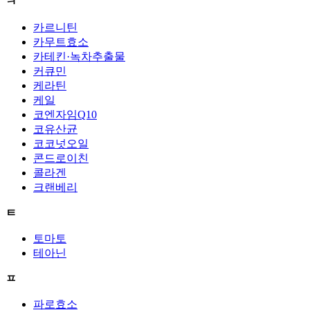
ㅋ
카르니틴
카무트효소
카테킨·녹차추출물
커큐민
케라틴
케일
코엔자임Q10
코유산균
코코넛오일
콘드로이친
콜라겐
크랜베리
ㅌ
토마토
테아닌
ㅍ
파로효소