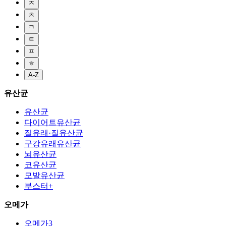
ㅈ
ㅊ
ㅋ
ㅌ
ㅍ
ㅎ
A-Z
유산균
유산균
다이어트유산균
질유래·질유산균
구강유래유산균
뇌유산균
코유산균
모발유산균
부스터+
오메가
오메가3