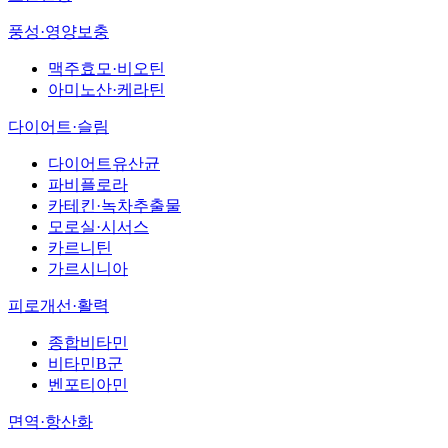
풍성·영양보충
맥주효모·비오틴
아미노산·케라틴
다이어트·슬림
다이어트유산균
파비플로라
카테킨·녹차추출물
모로실·시서스
카르니틴
가르시니아
피로개선·활력
종합비타민
비타민B군
벤포티아민
면역·항산화