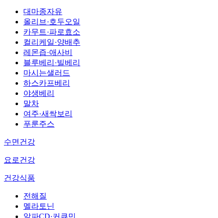
대마종자유
올리브·호두오일
카무트·파로효소
컬리케일·양배추
레몬즙·애사비
블루베리·빌베리
마시는샐러드
하스카프베리
야생베리
말차
여주·새싹보리
푸룬주스
수면건강
요로건강
건강식품
전해질
멜라토닌
알파CD·커큐민