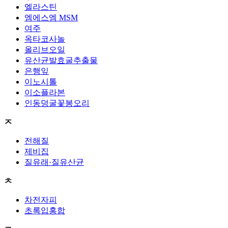
엘라스틴
엠에스엠 MSM
여주
옥타코사놀
올리브오일
유산균발효굴추출물
은행잎
이노시톨
이소플라본
인동덩굴꽃봉오리
ㅈ
전해질
제비집
질유래·질유산균
ㅊ
차전자피
초록입홍합