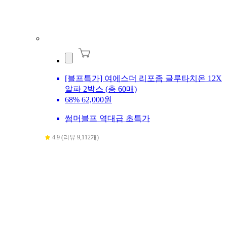
[블프특가] 여에스더 리포좀 글루타치온 12X
알파 2박스 (총 60매)
68%
62,000원
썸머블프 역대급 초특가
4.9 (리뷰 9,112개)