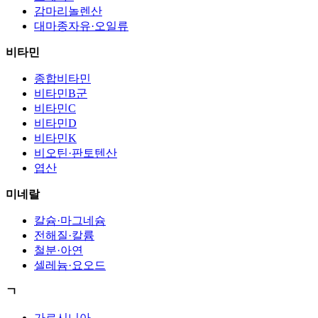
감마리놀렌산
대마종자유·오일류
비타민
종합비타민
비타민B군
비타민C
비타민D
비타민K
비오틴·판토텐산
엽산
미네랄
칼슘·마그네슘
전해질·칼륨
철분·아연
셀레늄·요오드
ㄱ
가르시니아