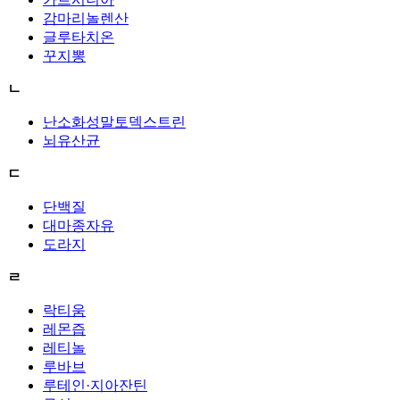
감마리놀렌산
글루타치온
꾸지뽕
ㄴ
난소화성말토덱스트린
뇌유산균
ㄷ
단백질
대마종자유
도라지
ㄹ
락티움
레몬즙
레티놀
루바브
루테인·지아잔틴