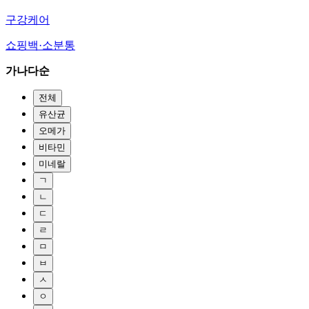
구강케어
쇼핑백·소분통
가나다순
전체
유산균
오메가
비타민
미네랄
ㄱ
ㄴ
ㄷ
ㄹ
ㅁ
ㅂ
ㅅ
ㅇ