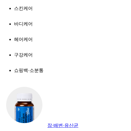
스킨케어
바디케어
헤어케어
구강케어
쇼핑백·소분통
장·배변·유산균