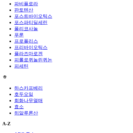
파비플로라
판토텐산
포스트바이오틱스
포스파티딜세린
폴리코사놀
푸룬
프로폴리스
프리바이오틱스
플라즈마로겐
피롤로퀴놀린퀴논
피세틴
ㅎ
하스카프베리
호두오일
회화나무열매
효소
히알루론산
A-Z