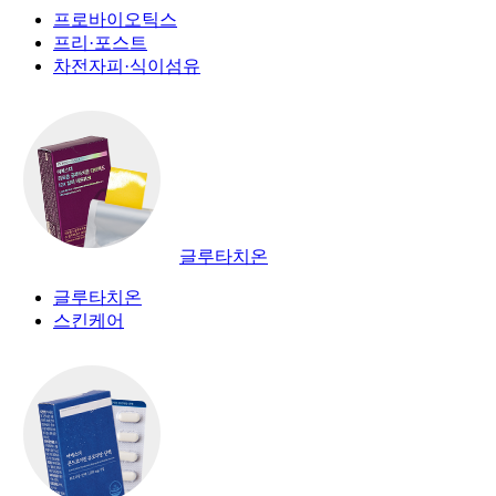
프로바이오틱스
프리·포스트
차전자피·식이섬유
글루타치온
글루타치온
스킨케어