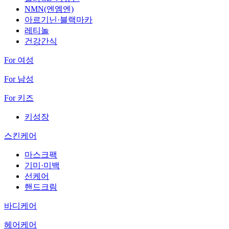
NMN(엔엠엔)
아르기닌·블랙마카
레티놀
건강간식
For 여성
For 남성
For 키즈
키성장
스킨케어
마스크팩
기미·미백
선케어
핸드크림
바디케어
헤어케어