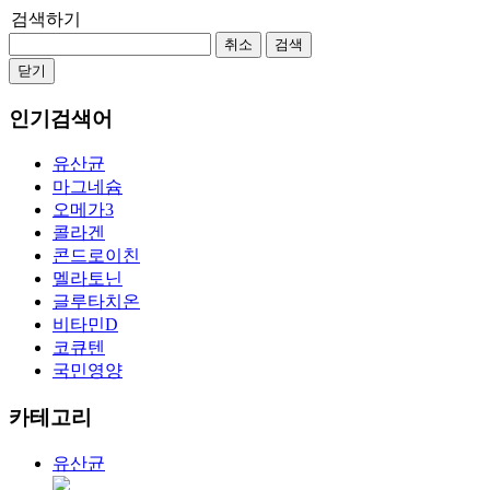
검색하기
취소
검색
닫기
인기검색어
유산균
마그네슘
오메가3
콜라겐
콘드로이친
멜라토닌
글루타치온
비타민D
코큐텐
국민영양
카테고리
유산균