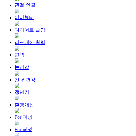
관절·연골
이너뷰티
다이어트·슬림
피로개선·활력
면역
눈건강
간·위건강
갱년기
혈행개선
For 여성
For 남성