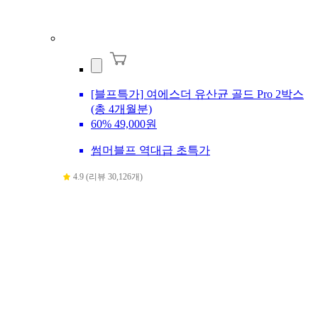
[블프특가] 여에스더 유산균 골드 Pro 2박스
(총 4개월분)
60%
49,000원
썸머블프 역대급 초특가
4.9 (리뷰 30,126개)