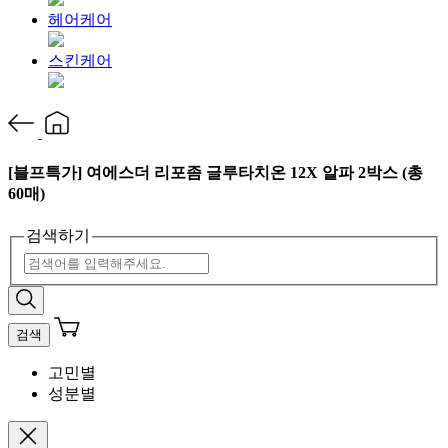
헤어케어
스킨케어
[블프특가] 여에스더 리포좀 글루타치온 12X 알파 2박스 (총
60매)
검색하기
검색
고민별
성분별