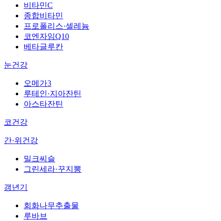
비타민C
종합비타민
프로폴리스·셀레늄
코엔자임Q10
베타글루칸
눈건강
오메가3
루테인·지아잔틴
아스타잔틴
코건강
간·위건강
밀크씨슬
그린세라·꾸지뽕
갱년기
회화나무추출물
루바브