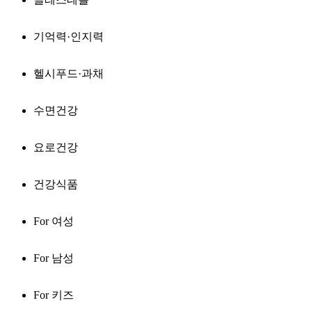
기억력·인지력
헬시푸드·과채
수면건강
요로건강
건강식품
For 여성
For 남성
For 키즈