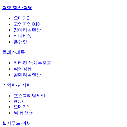
혈행·혈압·혈당
오메가3
코엔자임Q10
감마리놀렌산
바나바잎
은행잎
콜레스테롤
카테킨·녹차추출물
식이섬유
감마리놀렌산
기억력·인지력
포스파티딜세린
PQQ
오메가3
뇌 유산균
헬시푸드·과채