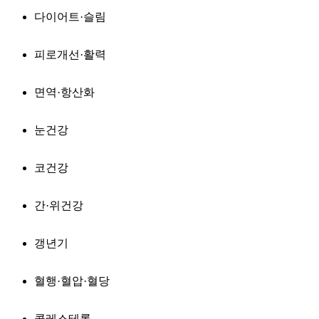
다이어트·슬림
피로개선·활력
면역·항산화
눈건강
코건강
간·위건강
갱년기
혈행·혈압·혈당
콜레스테롤