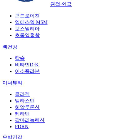
관절·연골
콘드로이친
엠에스엠 MSM
보스웰리아
초록입홍합
뼈건강
칼슘
비타민D·K
이소플라본
이너뷰티
콜라겐
엘라스틴
히알루론산
케라틴
감마리놀렌산
PDRN
모발건강