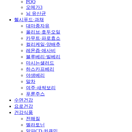
PQQ
오메가3
뇌 유산균
헬시푸드·과채
대마종자유
올리브·호두오일
카무트·파로효소
컬리케일·양배추
레몬즙·애사비
블루베리·빌베리
마시는샐러드
하스카프베리
야생베리
말차
여주·새싹보리
푸룬주스
수면건강
요로건강
건강식품
전해질
멜라토닌
알파CD·커큐민