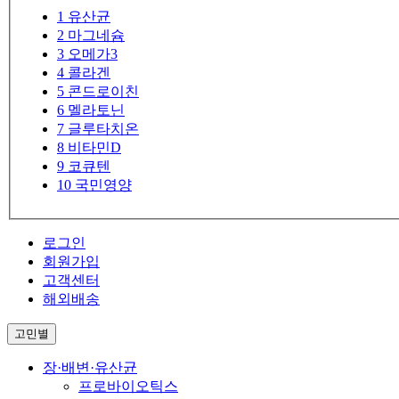
1
유산균
2
마그네슘
3
오메가3
4
콜라겐
5
콘드로이친
6
멜라토닌
7
글루타치온
8
비타민D
9
코큐텐
10
국민영양
로그인
회원가입
고객센터
해외배송
고민별
장·배변·유산균
프로바이오틱스