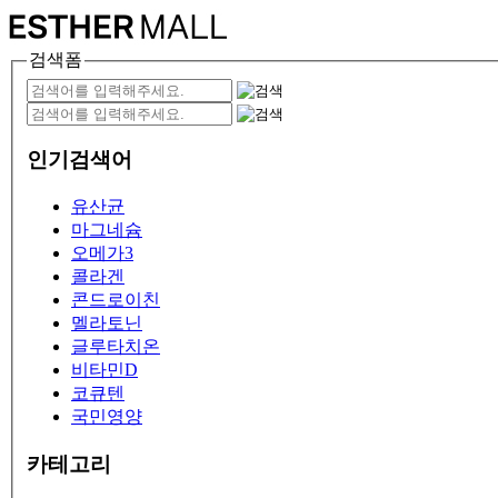
검색폼
인기검색어
유산균
마그네슘
오메가3
콜라겐
콘드로이친
멜라토닌
글루타치온
비타민D
코큐텐
국민영양
카테고리