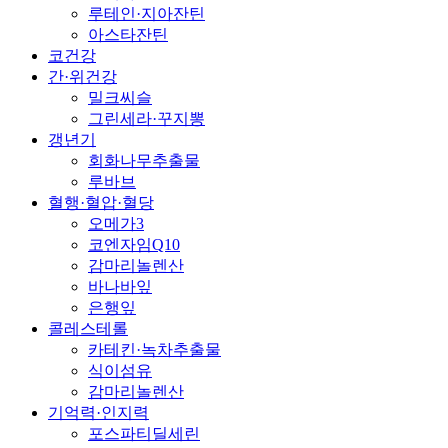
루테인·지아잔틴
아스타잔틴
코건강
간·위건강
밀크씨슬
그린세라·꾸지뽕
갱년기
회화나무추출물
루바브
혈행·혈압·혈당
오메가3
코엔자임Q10
감마리놀렌산
바나바잎
은행잎
콜레스테롤
카테킨·녹차추출물
식이섬유
감마리놀렌산
기억력·인지력
포스파티딜세린