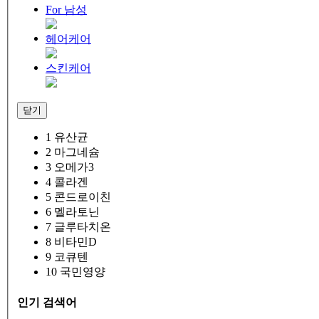
For 남성
헤어케어
스킨케어
닫기
1
유산균
2
마그네슘
3
오메가3
4
콜라겐
5
콘드로이친
6
멜라토닌
7
글루타치온
8
비타민D
9
코큐텐
10
국민영양
인기 검색어