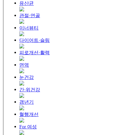
유산균
관절·연골
이너뷰티
다이어트·슬림
피로개선·활력
면역
눈건강
간·위건강
갱년기
혈행개선
For 여성