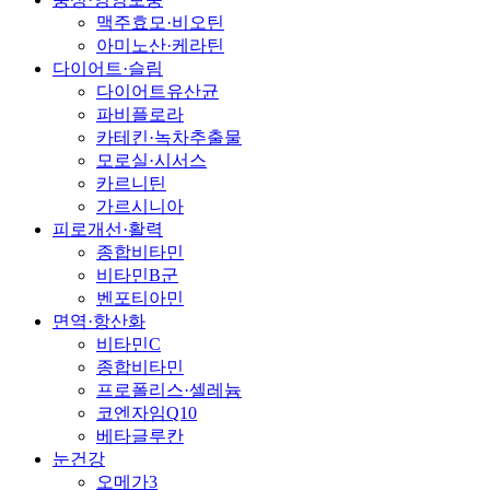
맥주효모·비오틴
아미노산·케라틴
다이어트·슬림
다이어트유산균
파비플로라
카테킨·녹차추출물
모로실·시서스
카르니틴
가르시니아
피로개선·활력
종합비타민
비타민B군
벤포티아민
면역·항산화
비타민C
종합비타민
프로폴리스·셀레늄
코엔자임Q10
베타글루칸
눈건강
오메가3