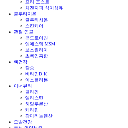
프리·포스트
차전자피·식이섬유
글루타치온
글루타치온
스킨케어
관절·연골
콘드로이친
엠에스엠 MSM
보스웰리아
초록입홍합
뼈건강
칼슘
비타민D·K
이소플라본
이너뷰티
콜라겐
엘라스틴
히알루론산
케라틴
감마리놀렌산
모발건강
풍성·영양보충