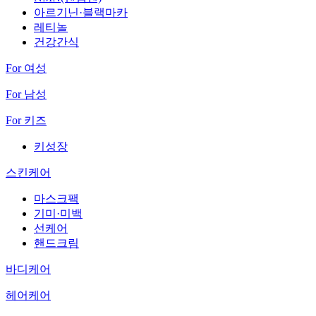
아르기닌·블랙마카
레티놀
건강간식
For 여성
For 남성
For 키즈
키성장
스킨케어
마스크팩
기미·미백
선케어
핸드크림
바디케어
헤어케어