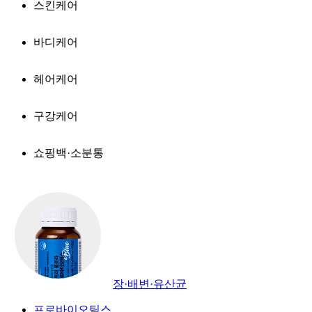
스킨케어
바디케어
헤어케어
구강케어
쇼핑백·소분통
장·배변·유산균
프로바이오틱스