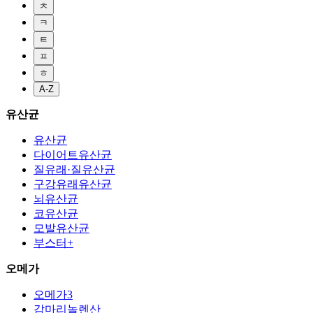
ㅊ
ㅋ
ㅌ
ㅍ
ㅎ
A-Z
유산균
유산균
다이어트유산균
질유래·질유산균
구강유래유산균
뇌유산균
코유산균
모발유산균
부스터+
오메가
오메가3
감마리놀렌산