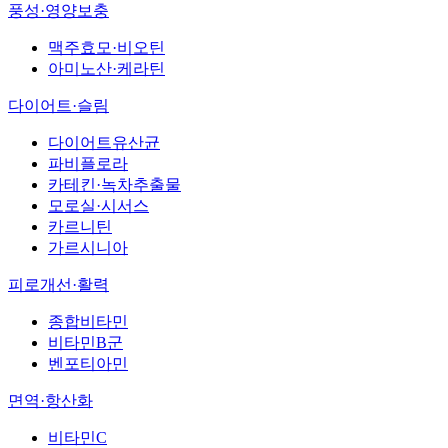
풍성·영양보충
맥주효모·비오틴
아미노산·케라틴
다이어트·슬림
다이어트유산균
파비플로라
카테킨·녹차추출물
모로실·시서스
카르니틴
가르시니아
피로개선·활력
종합비타민
비타민B군
벤포티아민
면역·항산화
비타민C