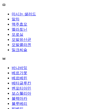
ㅁ
마시는 샐러드
말차
맥주효모
멜라토닌
모로실
모발유산균
모발콜라겐
밀크씨슬
ㅂ
바나바잎
베르가못
베르베린
베타글루칸
벤포티아민
보스웰리아
블랙마카
블루베리
빌베리