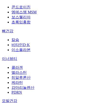
콘드로이친
엠에스엠 MSM
보스웰리아
초록입홍합
뼈건강
칼슘
비타민D·K
이소플라본
이너뷰티
콜라겐
엘라스틴
히알루론산
케라틴
감마리놀렌산
PDRN
모발건강