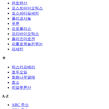
판토텐산
포스트바이오틱스
포스파티딜세린
폴리코사놀
푸룬
프로폴리스
프리바이오틱스
플라즈마로겐
피롤로퀴놀린퀴논
피세틴
ㅎ
하스카프베리
호두오일
회화나무열매
효소
히알루론산
A-Z
ABC 주스