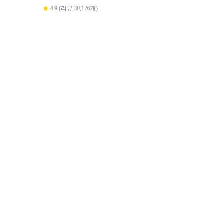
4.9 (리뷰 30,176개)