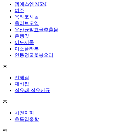
엠에스엠 MSM
여주
옥타코사놀
올리브오일
유산균발효굴추출물
은행잎
이노시톨
이소플라본
인동덩굴꽃봉오리
ㅈ
전해질
제비집
질유래·질유산균
ㅊ
차전자피
초록입홍합
ㅋ