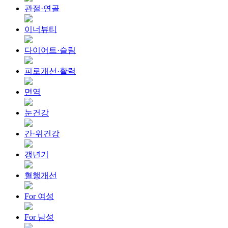
관절·연골
이너뷰티
다이어트·슬림
피로개선·활력
면역
눈건강
간·위건강
갱년기
혈행개선
For 여성
For 남성