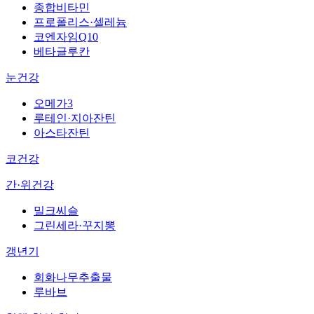
종합비타민
프로폴리스·셀레늄
코엔자임Q10
베타글루칸
눈건강
오메가3
루테인·지아잔틴
아스타잔틴
코건강
간·위건강
밀크씨슬
그린세라·꾸지뽕
갱년기
회화나무추출물
루바브