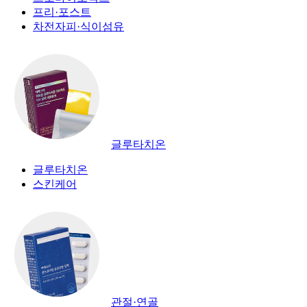
프리·포스트
차전자피·식이섬유
글루타치온
글루타치온
스킨케어
관절·연골