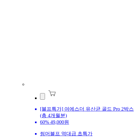
[블프특가] 여에스더 유산균 골드 Pro 2박스
(총 4개월분)
60%
49,000원
썸머블프 역대급 초특가