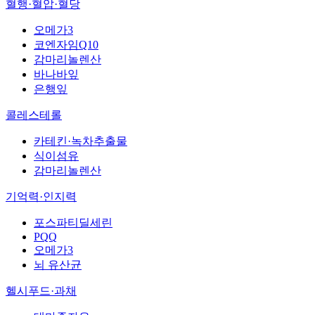
혈행·혈압·혈당
오메가3
코엔자임Q10
감마리놀렌산
바나바잎
은행잎
콜레스테롤
카테킨·녹차추출물
식이섬유
감마리놀렌산
기억력·인지력
포스파티딜세린
PQQ
오메가3
뇌 유산균
헬시푸드·과채