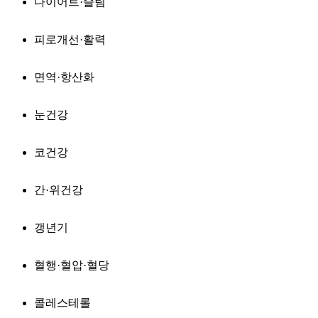
다이어트·슬림
피로개선·활력
면역·항산화
눈건강
코건강
간·위건강
갱년기
혈행·혈압·혈당
콜레스테롤