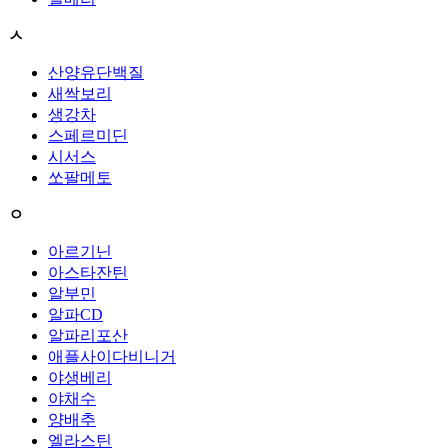
ㅅ
산양유단백질
새싹보리
생강차
스페르미딘
시서스
쏘팔메토
ㅇ
아르기닌
아스타잔틴
알부민
알파CD
알파리포산
애플사이다비니거
야생베리
야채수
양배추
엘라스틴