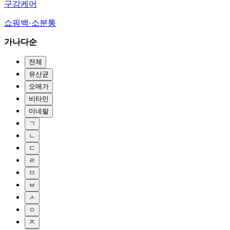
구강케어
쇼핑백·소분통
가나다순
전체
유산균
오메가
비타민
미네랄
ㄱ
ㄴ
ㄷ
ㄹ
ㅁ
ㅂ
ㅅ
ㅇ
ㅈ