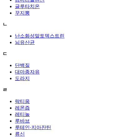
글루타치온
꾸지뽕
ㄴ
난소화성말토덱스트린
뇌유산균
ㄷ
단백질
대마종자유
도라지
ㄹ
락티움
레몬즙
레티놀
루바브
루테인·지아잔틴
류신