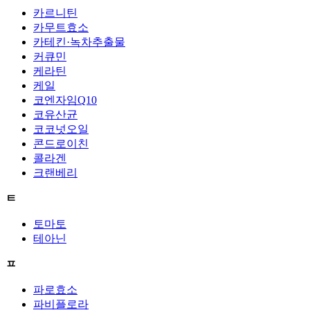
카르니틴
카무트효소
카테킨·녹차추출물
커큐민
케라틴
케일
코엔자임Q10
코유산균
코코넛오일
콘드로이친
콜라겐
크랜베리
ㅌ
토마토
테아닌
ㅍ
파로효소
파비플로라