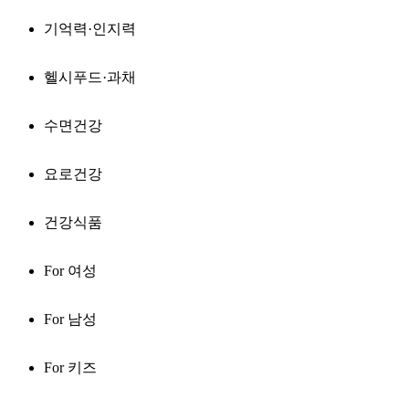
기억력·인지력
헬시푸드·과채
수면건강
요로건강
건강식품
For 여성
For 남성
For 키즈