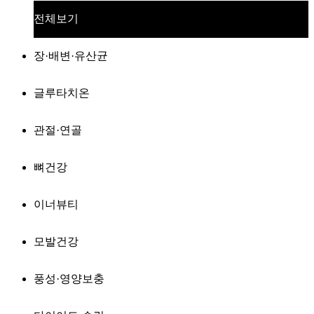
전체보기
장·배변·유산균
글루타치온
관절·연골
뼈건강
이너뷰티
모발건강
풍성·영양보충