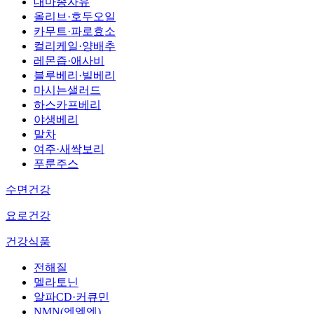
대마종자유
올리브·호두오일
카무트·파로효소
컬리케일·양배추
레몬즙·애사비
블루베리·빌베리
마시는샐러드
하스카프베리
야생베리
말차
여주·새싹보리
푸룬주스
수면건강
요로건강
건강식품
전해질
멜라토닌
알파CD·커큐민
NMN(엔엠엔)