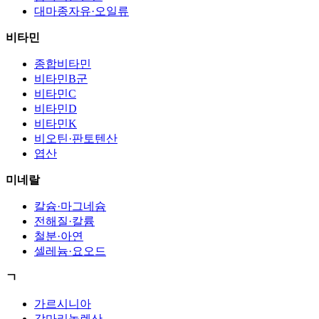
대마종자유·오일류
비타민
종합비타민
비타민B군
비타민C
비타민D
비타민K
비오틴·판토텐산
엽산
미네랄
칼슘·마그네슘
전해질·칼륨
철분·아연
셀레늄·요오드
ㄱ
가르시니아
감마리놀렌산