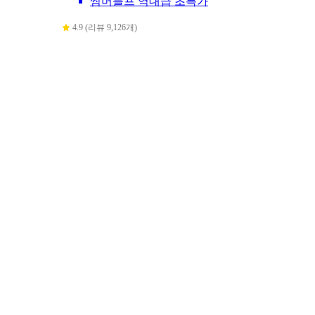
썸머블프 역대급 초특가
4.9 (리뷰 9,126개)