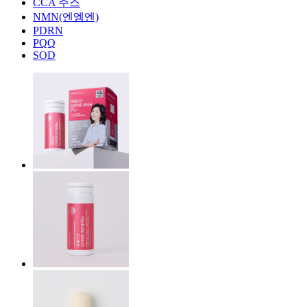
CCA 주스
NMN(엔엠엔)
PDRN
PQQ
SOD