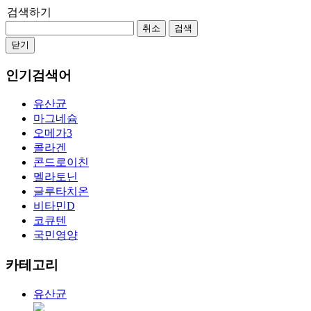
검색하기
취소
검색
닫기
인기검색어
유산균
마그네슘
오메가3
콜라겐
콘드로이친
멜라토닌
글루타치온
비타민D
코큐텐
국민영양
카테고리
유산균