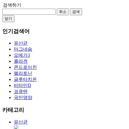
검색하기
취소
검색
닫기
인기검색어
유산균
마그네슘
오메가3
콜라겐
콘드로이친
멜라토닌
글루타치온
비타민D
코큐텐
국민영양
카테고리
유산균