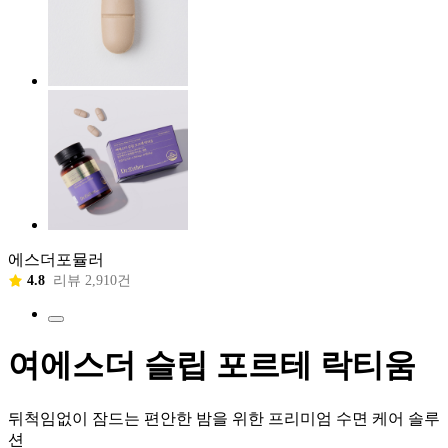
에스더포뮬러
4.8
리뷰 2,910건
여에스더 슬립 포르테 락티움
뒤척임없이 잠드는 편안한 밤을 위한 프리미엄 수면 케어 솔루
션