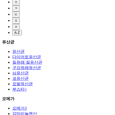
ㅊ
ㅋ
ㅌ
ㅍ
ㅎ
A-Z
유산균
유산균
다이어트유산균
질유래·질유산균
구강유래유산균
뇌유산균
코유산균
모발유산균
부스터+
오메가
오메가3
감마리놀렌산