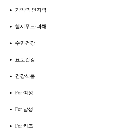
기억력·인지력
헬시푸드·과채
수면건강
요로건강
건강식품
For 여성
For 남성
For 키즈