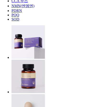
CCA 주스
NMN(엔엠엔)
PDRN
PQQ
SOD