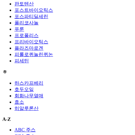
판토텐산
포스트바이오틱스
포스파티딜세린
폴리코사놀
푸룬
프로폴리스
프리바이오틱스
플라즈마로겐
피롤로퀴놀린퀴논
피세틴
ㅎ
하스카프베리
호두오일
회화나무열매
효소
히알루론산
A-Z
ABC 주스