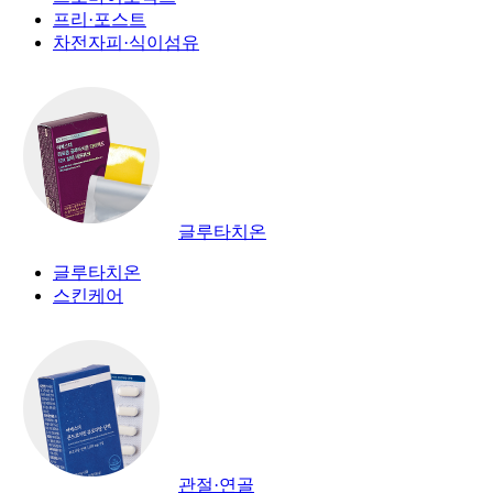
프리·포스트
차전자피·식이섬유
글루타치온
글루타치온
스킨케어
관절·연골