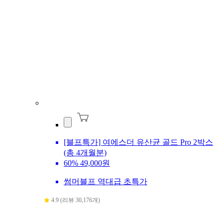
[블프특가] 여에스더 유산균 골드 Pro 2박스
(총 4개월분)
60%
49,000원
썸머블프 역대급 초특가
4.9 (리뷰 30,176개)