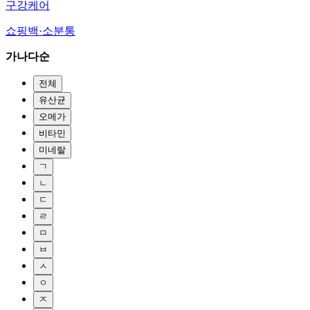
구강케어
쇼핑백·소분통
가나다순
전체
유산균
오메가
비타민
미네랄
ㄱ
ㄴ
ㄷ
ㄹ
ㅁ
ㅂ
ㅅ
ㅇ
ㅈ