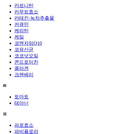
카르니틴
카무트효소
카테킨·녹차추출물
커큐민
케라틴
케일
코엔자임Q10
코유산균
코코넛오일
콘드로이친
콜라겐
크랜베리
ㅌ
토마토
테아닌
ㅍ
파로효소
파비플로라