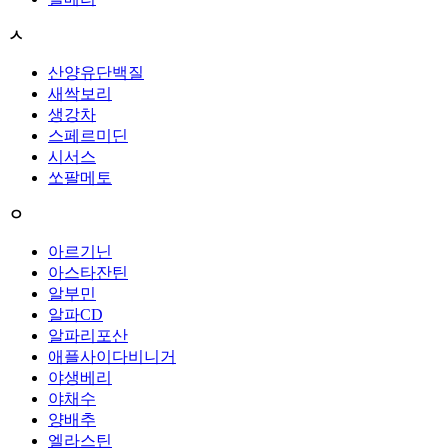
ㅅ
산양유단백질
새싹보리
생강차
스페르미딘
시서스
쏘팔메토
ㅇ
아르기닌
아스타잔틴
알부민
알파CD
알파리포산
애플사이다비니거
야생베리
야채수
양배추
엘라스틴