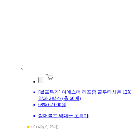
[블프특가] 여에스더 리포좀 글루타치온 12X
알파 2박스 (총 60매)
68%
62,000원
썸머블프 역대급 초특가
4.9 (리뷰 9,126개)