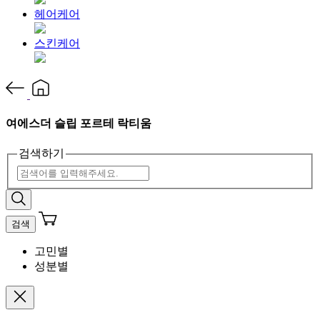
헤어케어
스킨케어
여에스더 슬립 포르테 락티움
검색하기
검색
고민별
성분별