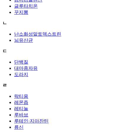
글루타치온
꾸지뽕
ㄴ
난소화성말토덱스트린
뇌유산균
ㄷ
단백질
대마종자유
도라지
ㄹ
락티움
레몬즙
레티놀
루바브
루테인·지아잔틴
류신