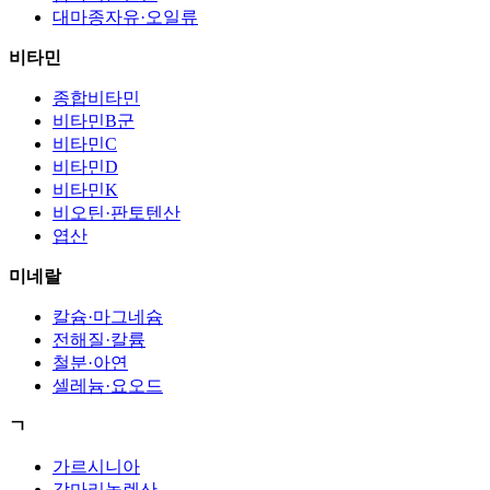
대마종자유·오일류
비타민
종합비타민
비타민B군
비타민C
비타민D
비타민K
비오틴·판토텐산
엽산
미네랄
칼슘·마그네슘
전해질·칼륨
철분·아연
셀레늄·요오드
ㄱ
가르시니아
감마리놀렌산