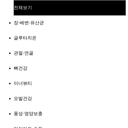
전체보기
장·배변·유산균
글루타치온
관절·연골
뼈건강
이너뷰티
모발건강
풍성·영양보충