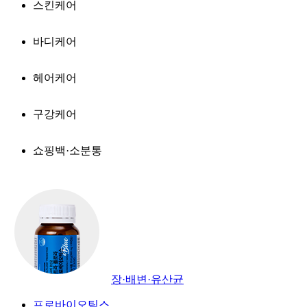
스킨케어
바디케어
헤어케어
구강케어
쇼핑백·소분통
장·배변·유산균
프로바이오틱스