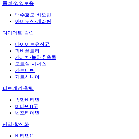
풍성·영양보충
맥주효모·비오틴
아미노산·케라틴
다이어트·슬림
다이어트유산균
파비플로라
카테킨·녹차추출물
모로실·시서스
카르니틴
가르시니아
피로개선·활력
종합비타민
비타민B군
벤포티아민
면역·항산화
비타민C