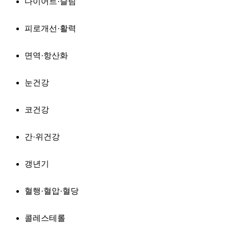
다이어트·슬림
피로개선·활력
면역·항산화
눈건강
코건강
간·위건강
갱년기
혈행·혈압·혈당
콜레스테롤