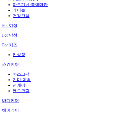
아르기닌·블랙마카
레티놀
건강간식
For 여성
For 남성
For 키즈
키성장
스킨케어
마스크팩
기미·미백
선케어
핸드크림
바디케어
헤어케어