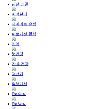
관절·연골
이너뷰티
다이어트·슬림
피로개선·활력
면역
눈건강
간·위건강
갱년기
혈행개선
For 여성
For 남성