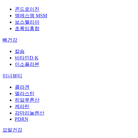
콘드로이친
엠에스엠 MSM
보스웰리아
초록입홍합
뼈건강
칼슘
비타민D·K
이소플라본
이너뷰티
콜라겐
엘라스틴
히알루론산
케라틴
감마리놀렌산
PDRN
모발건강