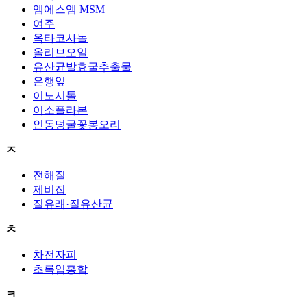
엠에스엠 MSM
여주
옥타코사놀
올리브오일
유산균발효굴추출물
은행잎
이노시톨
이소플라본
인동덩굴꽃봉오리
ㅈ
전해질
제비집
질유래·질유산균
ㅊ
차전자피
초록입홍합
ㅋ