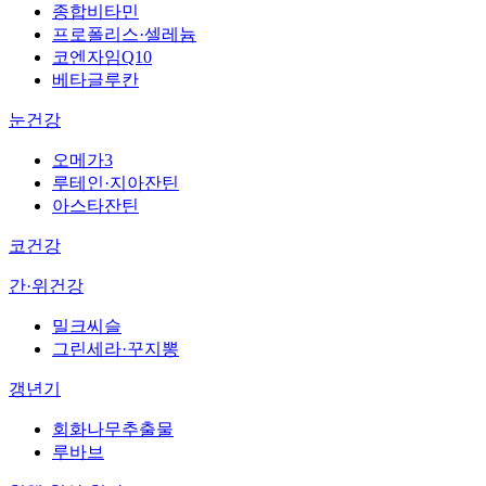
종합비타민
프로폴리스·셀레늄
코엔자임Q10
베타글루칸
눈건강
오메가3
루테인·지아잔틴
아스타잔틴
코건강
간·위건강
밀크씨슬
그린세라·꾸지뽕
갱년기
회화나무추출물
루바브