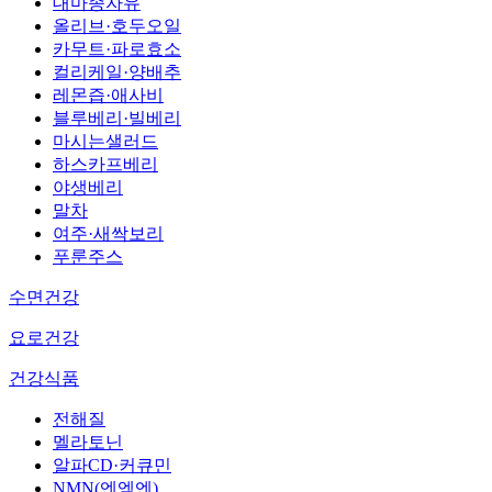
대마종자유
올리브·호두오일
카무트·파로효소
컬리케일·양배추
레몬즙·애사비
블루베리·빌베리
마시는샐러드
하스카프베리
야생베리
말차
여주·새싹보리
푸룬주스
수면건강
요로건강
건강식품
전해질
멜라토닌
알파CD·커큐민
NMN(엔엠엔)