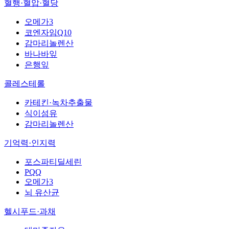
혈행·혈압·혈당
오메가3
코엔자임Q10
감마리놀렌산
바나바잎
은행잎
콜레스테롤
카테킨·녹차추출물
식이섬유
감마리놀렌산
기억력·인지력
포스파티딜세린
PQQ
오메가3
뇌 유산균
헬시푸드·과채