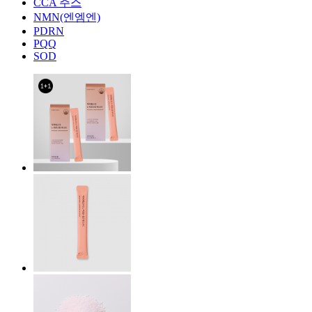
CCA 주스
NMN(엔엠엔)
PDRN
PQQ
SOD