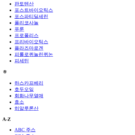
판토텐산
포스트바이오틱스
포스파티딜세린
폴리코사놀
푸룬
프로폴리스
프리바이오틱스
플라즈마로겐
피롤로퀴놀린퀴논
피세틴
ㅎ
하스카프베리
호두오일
회화나무열매
효소
히알루론산
A-Z
ABC 주스