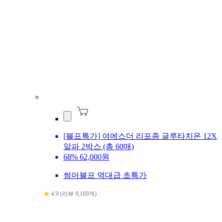
[블프특가] 여에스더 리포좀 글루타치온 12X
알파 2박스 (총 60매)
68%
62,000원
썸머블프 역대급 초특가
4.9 (리뷰 9,169개)