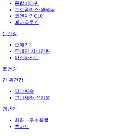
종합비타민
프로폴리스·셀레늄
코엔자임Q10
베타글루칸
눈건강
오메가3
루테인·지아잔틴
아스타잔틴
코건강
간·위건강
밀크씨슬
그린세라·꾸지뽕
갱년기
회화나무추출물
루바브