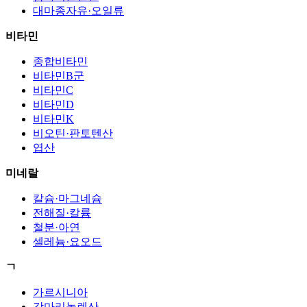
대마종자유·오일류
비타민
종합비타민
비타민B군
비타민C
비타민D
비타민K
비오틴·판토텐산
엽산
미네랄
칼슘·마그네슘
전해질·칼륨
철분·아연
셀레늄·요오드
ㄱ
가르시니아
감마리놀렌산