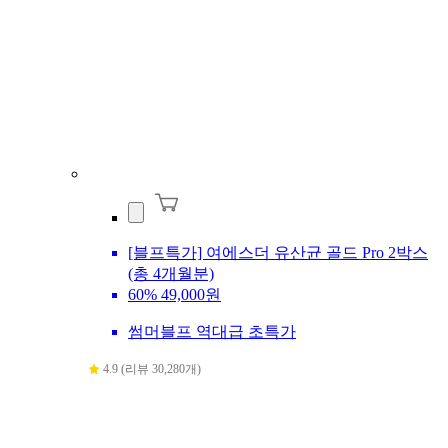
[블프특가] 여에스더 유산균 골드 Pro 2박스
(총 4개월분)
60%
49,000원
썸머블프 역대급 초특가
4.9 (리뷰 30,280개)