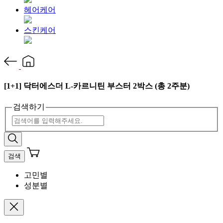
헤어케어
스킨케어
[1+1] 닥터에스더 L-카르니틴 부스터 2박스 (총 2주분)
검색하기
검색
고민별
성분별