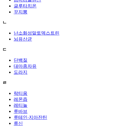
글루타치온
꾸지뽕
ㄴ
난소화성말토덱스트린
뇌유산균
ㄷ
단백질
대마종자유
도라지
ㄹ
락티움
레몬즙
레티놀
루바브
루테인·지아잔틴
류신