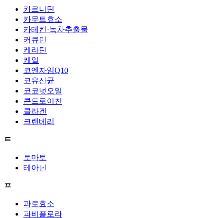
카르니틴
카무트효소
카테킨·녹차추출물
커큐민
케라틴
케일
코엔자임Q10
코유산균
코코넛오일
콘드로이친
콜라겐
크랜베리
ㅌ
토마토
테아닌
ㅍ
파로효소
파비플로라