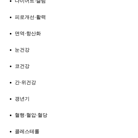
다이어트·슬림
피로개선·활력
면역·항산화
눈건강
코건강
간·위건강
갱년기
혈행·혈압·혈당
콜레스테롤