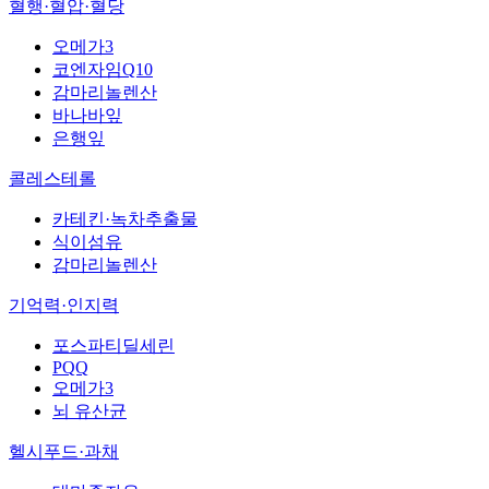
혈행·혈압·혈당
오메가3
코엔자임Q10
감마리놀렌산
바나바잎
은행잎
콜레스테롤
카테킨·녹차추출물
식이섬유
감마리놀렌산
기억력·인지력
포스파티딜세린
PQQ
오메가3
뇌 유산균
헬시푸드·과채