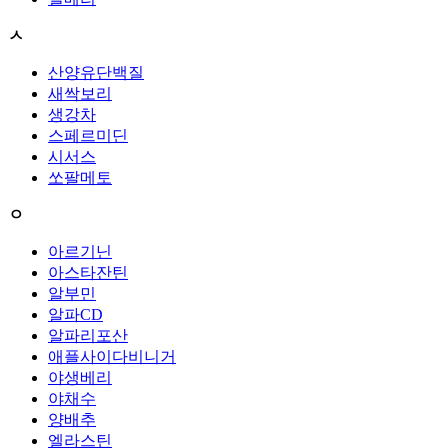
ㅅ
산양유단백질
새싹보리
생강차
스페르미딘
시서스
쏘팔메토
ㅇ
아르기닌
아스타잔틴
알부민
알파CD
알파리포산
애플사이다비니거
야생베리
야채수
양배추
엘라스틴