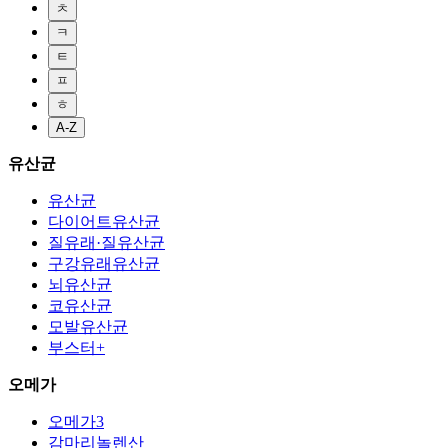
ㅊ
ㅋ
ㅌ
ㅍ
ㅎ
A-Z
유산균
유산균
다이어트유산균
질유래·질유산균
구강유래유산균
뇌유산균
코유산균
모발유산균
부스터+
오메가
오메가3
감마리놀렌산