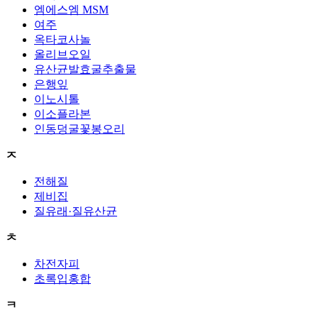
엠에스엠 MSM
여주
옥타코사놀
올리브오일
유산균발효굴추출물
은행잎
이노시톨
이소플라본
인동덩굴꽃봉오리
ㅈ
전해질
제비집
질유래·질유산균
ㅊ
차전자피
초록입홍합
ㅋ