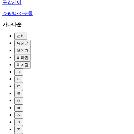
구강케어
쇼핑백·소분통
가나다순
전체
유산균
오메가
비타민
미네랄
ㄱ
ㄴ
ㄷ
ㄹ
ㅁ
ㅂ
ㅅ
ㅇ
ㅈ