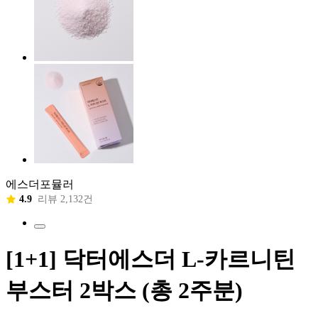
에스더포뮬러
4.9
리뷰 2,132건
[1+1] 닥터에스더 L-카르니틴
부스터 2박스 (총 2주분)