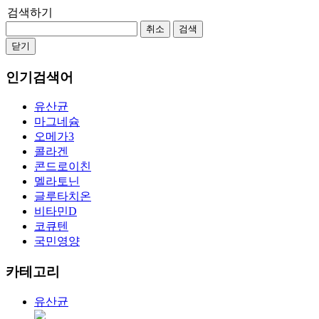
검색하기
취소
검색
닫기
인기검색어
유산균
마그네슘
오메가3
콜라겐
콘드로이친
멜라토닌
글루타치온
비타민D
코큐텐
국민영양
카테고리
유산균