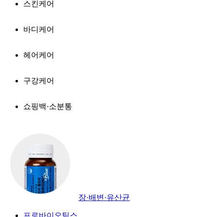
스킨케어
바디케어
헤어케어
구강케어
쇼핑백·소분통
장·배변·유산균
프로바이오틱스