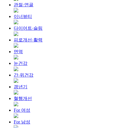
관절·연골
이너뷰티
다이어트·슬림
피로개선·활력
면역
눈건강
간·위건강
갱년기
혈행개선
For 여성
For 남성