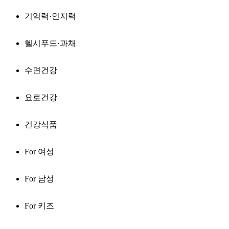
기억력·인지력
헬시푸드·과채
수면건강
요로건강
건강식품
For 여성
For 남성
For 키즈