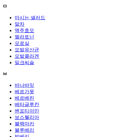
ㅁ
마시는 샐러드
말차
맥주효모
멜라토닌
모로실
모발유산균
모발콜라겐
밀크씨슬
ㅂ
바나바잎
베르가못
베르베린
베타글루칸
벤포티아민
보스웰리아
블랙마카
블루베리
빌베리