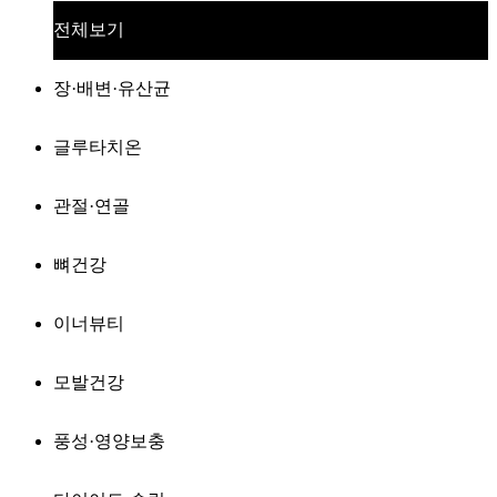
전체보기
장·배변·유산균
글루타치온
관절·연골
뼈건강
이너뷰티
모발건강
풍성·영양보충