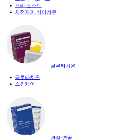
프리·포스트
차전자피·식이섬유
글루타치온
글루타치온
스킨케어
관절·연골