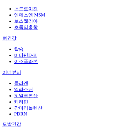
콘드로이친
엠에스엠 MSM
보스웰리아
초록입홍합
뼈건강
칼슘
비타민D·K
이소플라본
이너뷰티
콜라겐
엘라스틴
히알루론산
케라틴
감마리놀렌산
PDRN
모발건강