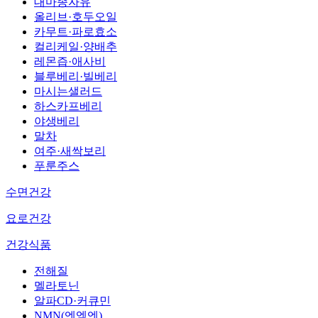
대마종자유
올리브·호두오일
카무트·파로효소
컬리케일·양배추
레몬즙·애사비
블루베리·빌베리
마시는샐러드
하스카프베리
야생베리
말차
여주·새싹보리
푸룬주스
수면건강
요로건강
건강식품
전해질
멜라토닌
알파CD·커큐민
NMN(엔엠엔)