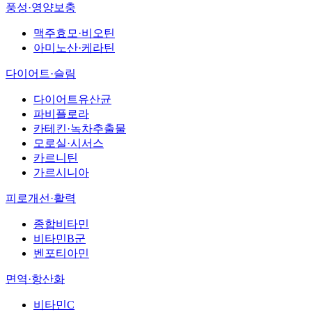
풍성·영양보충
맥주효모·비오틴
아미노산·케라틴
다이어트·슬림
다이어트유산균
파비플로라
카테킨·녹차추출물
모로실·시서스
카르니틴
가르시니아
피로개선·활력
종합비타민
비타민B군
벤포티아민
면역·항산화
비타민C