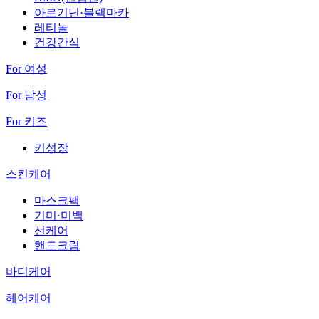
아르기닌·블랙마카
레티놀
건강간식
For 여성
For 남성
For 키즈
키성장
스킨케어
마스크팩
기미·미백
선케어
핸드크림
바디케어
헤어케어