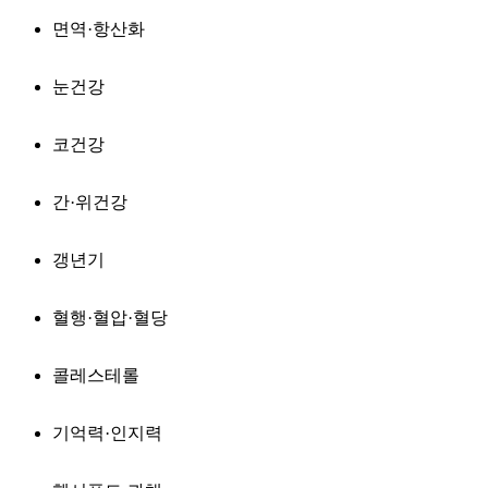
면역·항산화
눈건강
코건강
간·위건강
갱년기
혈행·혈압·혈당
콜레스테롤
기억력·인지력