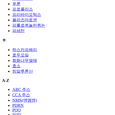
푸룬
프로폴리스
프리바이오틱스
플라즈마로겐
피롤로퀴놀린퀴논
피세틴
ㅎ
하스카프베리
호두오일
회화나무열매
효소
히알루론산
A-Z
ABC 주스
CCA 주스
NMN(엔엠엔)
PDRN
PQQ
SOD