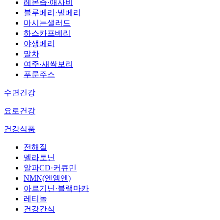
레몬즙·애사비
블루베리·빌베리
마시는샐러드
하스카프베리
야생베리
말차
여주·새싹보리
푸룬주스
수면건강
요로건강
건강식품
전해질
멜라토닌
알파CD·커큐민
NMN(엔엠엔)
아르기닌·블랙마카
레티놀
건강간식