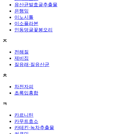
유산균발효굴추출물
은행잎
이노시톨
이소플라본
인동덩굴꽃봉오리
ㅈ
전해질
제비집
질유래·질유산균
ㅊ
차전자피
초록입홍합
ㅋ
카르니틴
카무트효소
카테킨·녹차추출물
커큐민