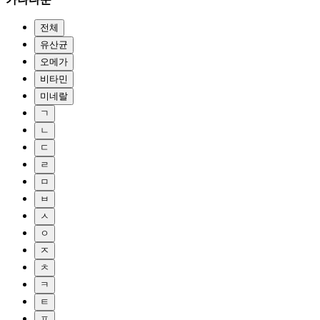
전체
유산균
오메가
비타민
미네랄
ㄱ
ㄴ
ㄷ
ㄹ
ㅁ
ㅂ
ㅅ
ㅇ
ㅈ
ㅊ
ㅋ
ㅌ
ㅍ