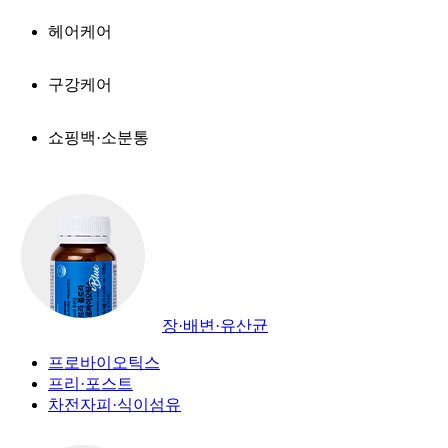
헤어케어
구강케어
쇼핑백·소분통
장·배변·유산균
프로바이오틱스
프리·포스트
차전자피·식이섬유