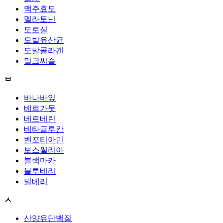
맥주효모
멜라토닌
모로실
모발유산균
모발콜라겐
밀크씨슬
ㅂ
바나바잎
베르가못
베르베린
베타글루칸
벤포티아민
보스웰리아
블랙마카
블루베리
빌베리
ㅅ
산양유단백질