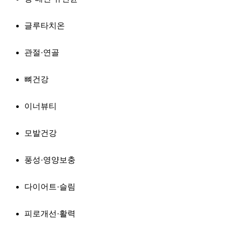
글루타치온
관절·연골
뼈건강
이너뷰티
모발건강
풍성·영양보충
다이어트·슬림
피로개선·활력