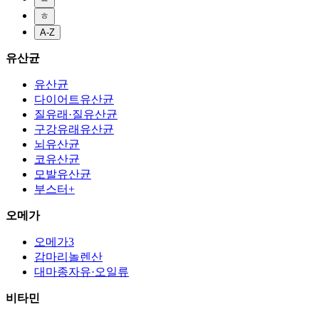
ㅎ
A-Z
유산균
유산균
다이어트유산균
질유래·질유산균
구강유래유산균
뇌유산균
코유산균
모발유산균
부스터+
오메가
오메가3
감마리놀렌산
대마종자유·오일류
비타민