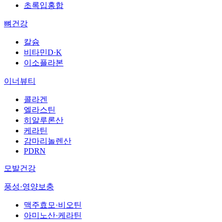
초록입홍합
뼈건강
칼슘
비타민D·K
이소플라본
이너뷰티
콜라겐
엘라스틴
히알루론산
케라틴
감마리놀렌산
PDRN
모발건강
풍성·영양보충
맥주효모·비오틴
아미노산·케라틴