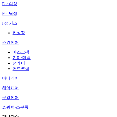
For 여성
For 남성
For 키즈
키성장
스킨케어
마스크팩
기미·미백
선케어
핸드크림
바디케어
헤어케어
구강케어
쇼핑백·소분통
가나다순