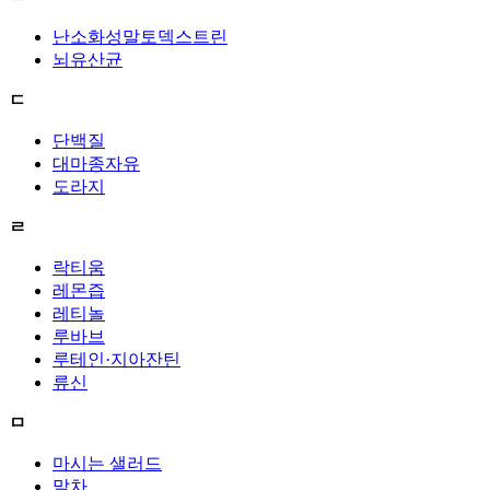
난소화성말토덱스트린
뇌유산균
ㄷ
단백질
대마종자유
도라지
ㄹ
락티움
레몬즙
레티놀
루바브
루테인·지아잔틴
류신
ㅁ
마시는 샐러드
말차