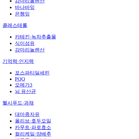
감마리놀렌산
바나바잎
은행잎
콜레스테롤
카테킨·녹차추출물
식이섬유
감마리놀렌산
기억력·인지력
포스파티딜세린
PQQ
오메가3
뇌 유산균
헬시푸드·과채
대마종자유
올리브·호두오일
카무트·파로효소
컬리케일·양배추