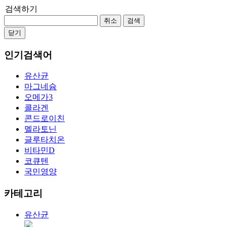
검색하기
취소
검색
닫기
인기검색어
유산균
마그네슘
오메가3
콜라겐
콘드로이친
멜라토닌
글루타치온
비타민D
코큐텐
국민영양
카테고리
유산균