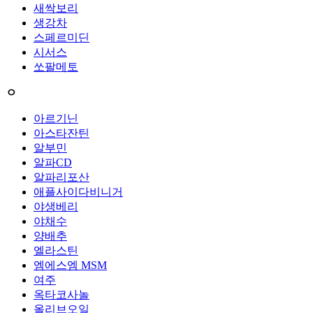
새싹보리
생강차
스페르미딘
시서스
쏘팔메토
ㅇ
아르기닌
아스타잔틴
알부민
알파CD
알파리포산
애플사이다비니거
야생베리
야채수
양배추
엘라스틴
엠에스엠 MSM
여주
옥타코사놀
올리브오일