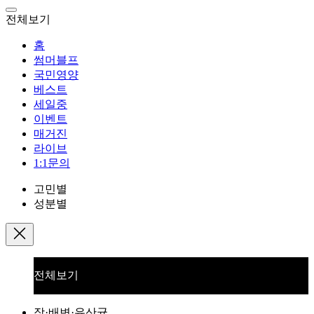
전체보기
홈
썸머블프
국민영양
베스트
세일중
이벤트
매거진
라이브
1:1문의
고민별
성분별
전체보기
장·배변·유산균