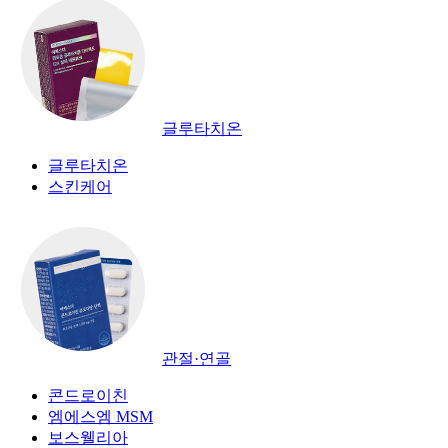
글루타치온
글루타치온
스킨케어
관절·연골
콘드로이친
엠에스엠 MSM
보스웰리아