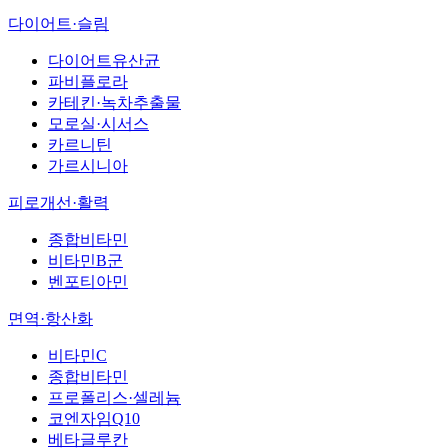
다이어트·슬림
다이어트유산균
파비플로라
카테킨·녹차추출물
모로실·시서스
카르니틴
가르시니아
피로개선·활력
종합비타민
비타민B군
벤포티아민
면역·항산화
비타민C
종합비타민
프로폴리스·셀레늄
코엔자임Q10
베타글루칸