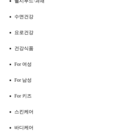
헬시푸드·과채
수면건강
요로건강
건강식품
For 여성
For 남성
For 키즈
스킨케어
바디케어