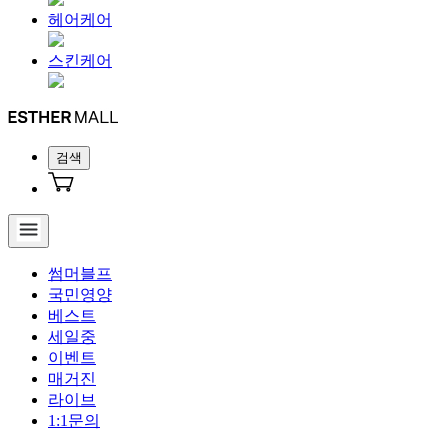
헤어케어
스킨케어
검색
썸머블프
국민영양
베스트
세일중
이벤트
매거진
라이브
1:1문의