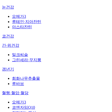
눈건강
오메가3
루테인·지아잔틴
아스타잔틴
코건강
간·위건강
밀크씨슬
그린세라·꾸지뽕
갱년기
회화나무추출물
루바브
혈행·혈압·혈당
오메가3
코엔자임Q10