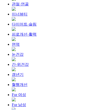
관절·연골
이너뷰티
다이어트·슬림
피로개선·활력
면역
눈건강
간·위건강
갱년기
혈행개선
For 여성
For 남성