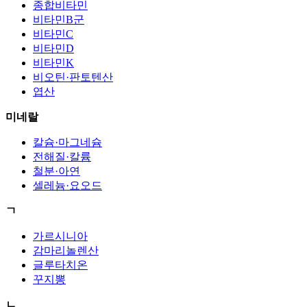
종합비타민
비타민B군
비타민C
비타민D
비타민K
비오틴·판토텐산
엽산
미네랄
칼슘·마그네슘
전해질·칼륨
철분·아연
셀레늄·요오드
ㄱ
가르시니아
감마리놀렌산
글루타치온
꾸지뽕
ㄴ