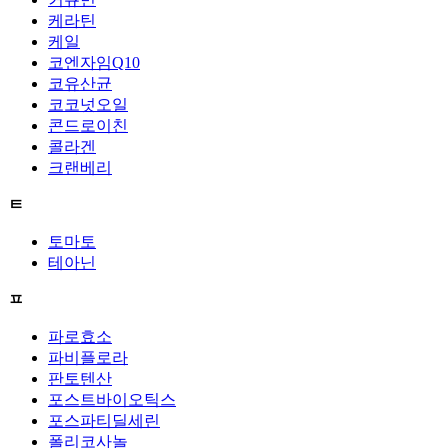
케라틴
케일
코엔자임Q10
코유산균
코코넛오일
콘드로이친
콜라겐
크랜베리
ㅌ
토마토
테아닌
ㅍ
파로효소
파비플로라
판토텐산
포스트바이오틱스
포스파티딜세린
폴리코사놀