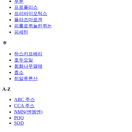
푸룬
프로폴리스
프리바이오틱스
플라즈마로겐
피롤로퀴놀린퀴논
피세틴
ㅎ
하스카프베리
호두오일
회화나무열매
효소
히알루론산
A-Z
ABC 주스
CCA 주스
NMN(엔엠엔)
PQQ
SOD