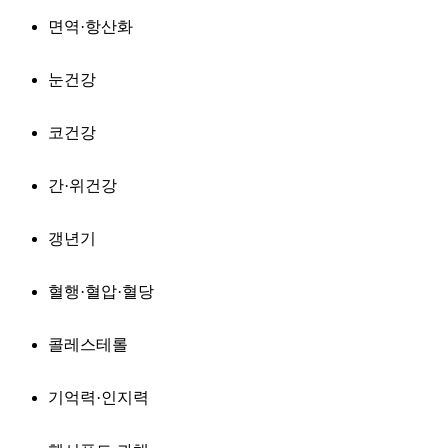
면역·항산화
눈건강
코건강
간·위건강
갱년기
혈행·혈압·혈당
콜레스테롤
기억력·인지력