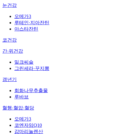
눈건강
오메가3
루테인·지아잔틴
아스타잔틴
코건강
간·위건강
밀크씨슬
그린세라·꾸지뽕
갱년기
회화나무추출물
루바브
혈행·혈압·혈당
오메가3
코엔자임Q10
감마리놀렌산