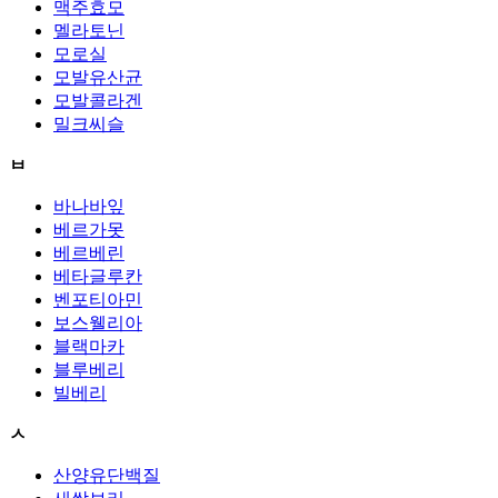
맥주효모
멜라토닌
모로실
모발유산균
모발콜라겐
밀크씨슬
ㅂ
바나바잎
베르가못
베르베린
베타글루칸
벤포티아민
보스웰리아
블랙마카
블루베리
빌베리
ㅅ
산양유단백질