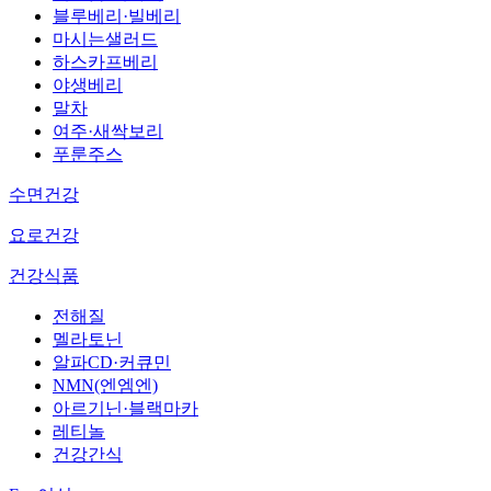
블루베리·빌베리
마시는샐러드
하스카프베리
야생베리
말차
여주·새싹보리
푸룬주스
수면건강
요로건강
건강식품
전해질
멜라토닌
알파CD·커큐민
NMN(엔엠엔)
아르기닌·블랙마카
레티놀
건강간식