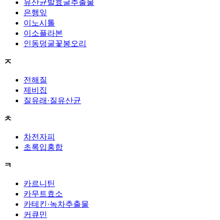
유산균발효굴추출물
은행잎
이노시톨
이소플라본
인동덩굴꽃봉오리
ㅈ
전해질
제비집
질유래·질유산균
ㅊ
차전자피
초록입홍합
ㅋ
카르니틴
카무트효소
카테킨·녹차추출물
커큐민