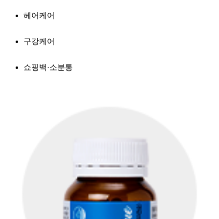
헤어케어
구강케어
쇼핑백·소분통