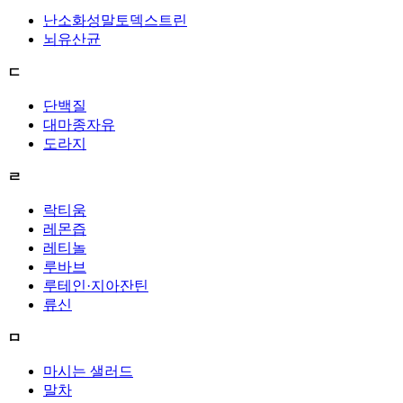
난소화성말토덱스트린
뇌유산균
ㄷ
단백질
대마종자유
도라지
ㄹ
락티움
레몬즙
레티놀
루바브
루테인·지아잔틴
류신
ㅁ
마시는 샐러드
말차