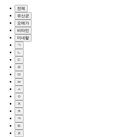
전체
유산균
오메가
비타민
미네랄
ㄱ
ㄴ
ㄷ
ㄹ
ㅁ
ㅂ
ㅅ
ㅇ
ㅈ
ㅊ
ㅋ
ㅌ
ㅍ