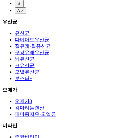
ㅎ
A-Z
유산균
유산균
다이어트유산균
질유래·질유산균
구강유래유산균
뇌유산균
코유산균
모발유산균
부스터+
오메가
오메가3
감마리놀렌산
대마종자유·오일류
비타민
종합비타민