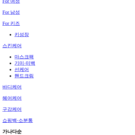
For 여성
For 남성
For 키즈
키성장
스킨케어
마스크팩
기미·미백
선케어
핸드크림
바디케어
헤어케어
구강케어
쇼핑백·소분통
가나다순