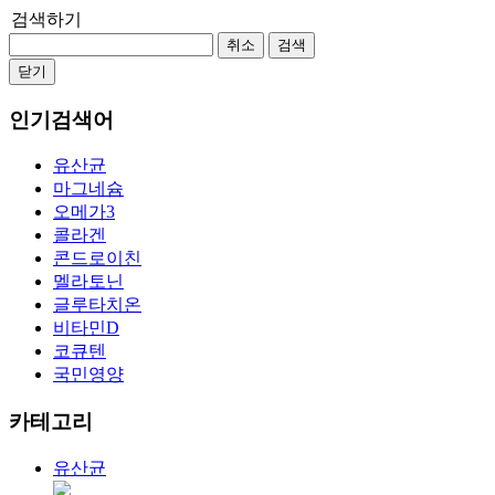
검색하기
취소
검색
닫기
인기검색어
유산균
마그네슘
오메가3
콜라겐
콘드로이친
멜라토닌
글루타치온
비타민D
코큐텐
국민영양
카테고리
유산균