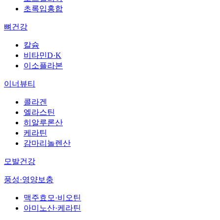
초록입홍합
뼈건강
칼슘
비타민D·K
이소플라본
이너뷰티
콜라겐
엘라스틴
히알루론산
케라틴
감마리놀렌산
모발건강
풍성·영양보충
맥주효모·비오틴
아미노산·케라틴