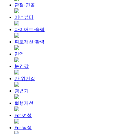
관절·연골
이너뷰티
다이어트·슬림
피로개선·활력
면역
눈건강
간·위건강
갱년기
혈행개선
For 여성
For 남성