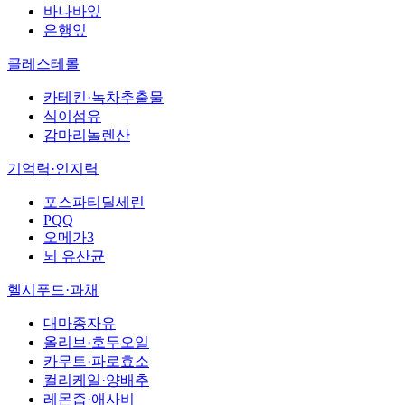
바나바잎
은행잎
콜레스테롤
카테킨·녹차추출물
식이섬유
감마리놀렌산
기억력·인지력
포스파티딜세린
PQQ
오메가3
뇌 유산균
헬시푸드·과채
대마종자유
올리브·호두오일
카무트·파로효소
컬리케일·양배추
레몬즙·애사비