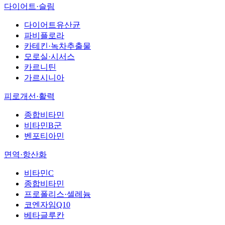
다이어트·슬림
다이어트유산균
파비플로라
카테킨·녹차추출물
모로실·시서스
카르니틴
가르시니아
피로개선·활력
종합비타민
비타민B군
벤포티아민
면역·항산화
비타민C
종합비타민
프로폴리스·셀레늄
코엔자임Q10
베타글루칸