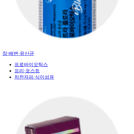
장·배변·유산균
프로바이오틱스
프리·포스트
차전자피·식이섬유