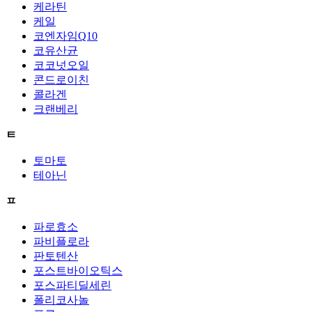
케라틴
케일
코엔자임Q10
코유산균
코코넛오일
콘드로이친
콜라겐
크랜베리
ㅌ
토마토
테아닌
ㅍ
파로효소
파비플로라
판토텐산
포스트바이오틱스
포스파티딜세린
폴리코사놀