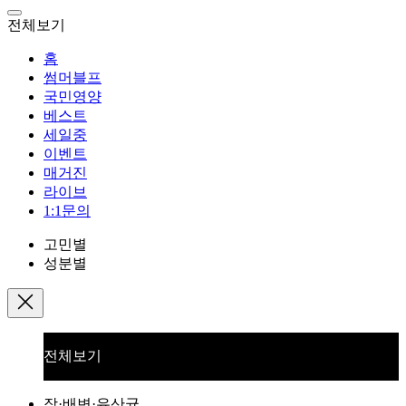
전체보기
홈
썸머블프
국민영양
베스트
세일중
이벤트
매거진
라이브
1:1문의
고민별
성분별
전체보기
장·배변·유산균