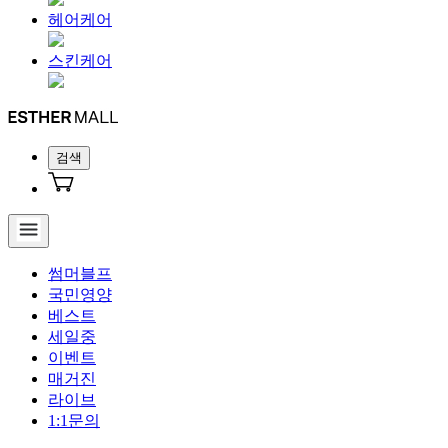
헤어케어
스킨케어
검색
썸머블프
국민영양
베스트
세일중
이벤트
매거진
라이브
1:1문의