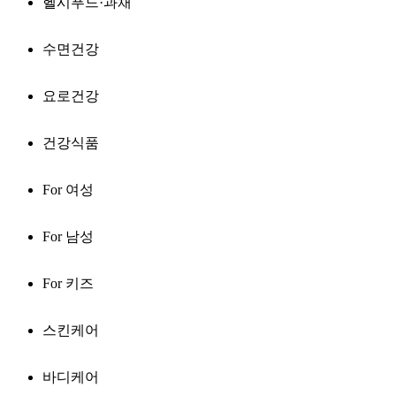
헬시푸드·과채
수면건강
요로건강
건강식품
For 여성
For 남성
For 키즈
스킨케어
바디케어