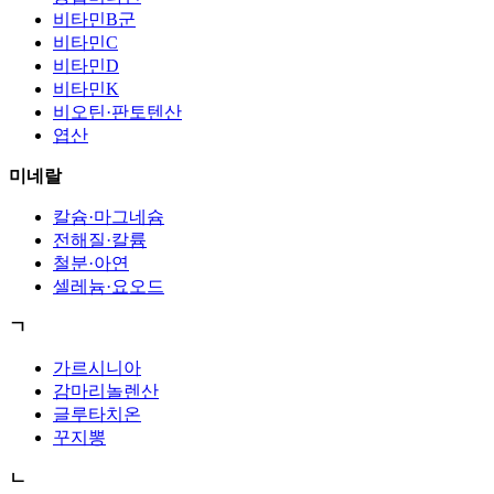
비타민B군
비타민C
비타민D
비타민K
비오틴·판토텐산
엽산
미네랄
칼슘·마그네슘
전해질·칼륨
철분·아연
셀레늄·요오드
ㄱ
가르시니아
감마리놀렌산
글루타치온
꾸지뽕
ㄴ