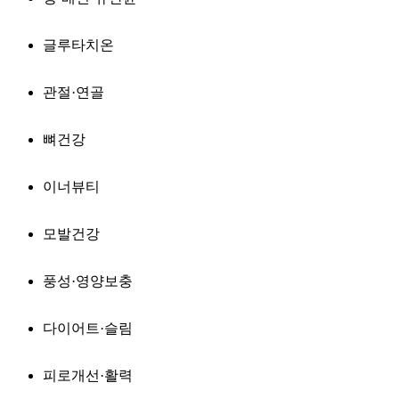
글루타치온
관절·연골
뼈건강
이너뷰티
모발건강
풍성·영양보충
다이어트·슬림
피로개선·활력