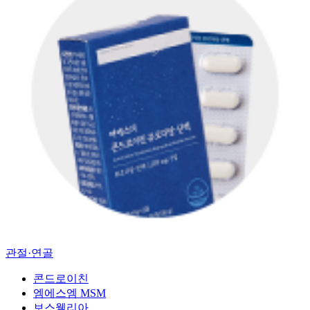
관절·연골
콘드로이친
엠에스엠 MSM
보스웰리아