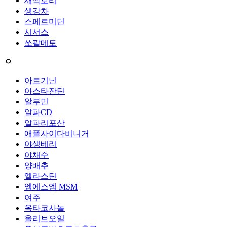
새싹보리
생강차
스페르미딘
시서스
쏘팔메토
ㅇ
아르기닌
아스타잔틴
알부민
알파CD
알파리포산
애플사이다비니거
야생베리
야채수
양배추
엘라스틴
엠에스엠 MSM
여주
옥타코사놀
올리브오일