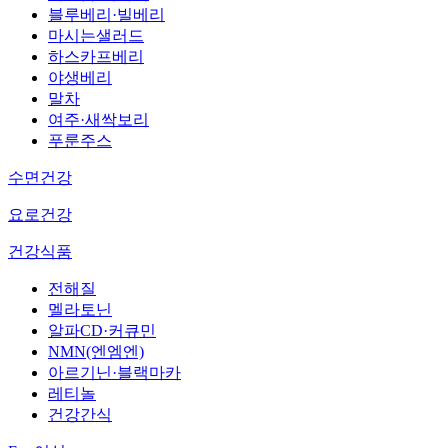
블루베리·빌베리
마시는샐러드
하스카프베리
야생베리
말차
여주·새싹보리
푸룬주스
수면건강
요로건강
건강식품
전해질
멜라토닌
알파CD·커큐민
NMN(엔엠엔)
아르기닌·블랙마카
레티놀
건강간식