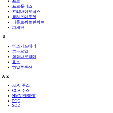
푸룬
프로폴리스
프리바이오틱스
플라즈마로겐
피롤로퀴놀린퀴논
피세틴
ㅎ
하스카프베리
호두오일
회화나무열매
효소
히알루론산
A-Z
ABC 주스
CCA 주스
NMN(엔엠엔)
PQQ
SOD