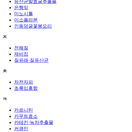
유산균발효굴추출물
은행잎
이노시톨
이소플라본
인동덩굴꽃봉오리
ㅈ
전해질
제비집
질유래·질유산균
ㅊ
차전자피
초록입홍합
ㅋ
카르니틴
카무트효소
카테킨·녹차추출물
커큐민