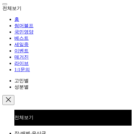
전체보기
홈
썸머블프
국민영양
베스트
세일중
이벤트
매거진
라이브
1:1문의
고민별
성분별
전체보기
장·배변·유산균