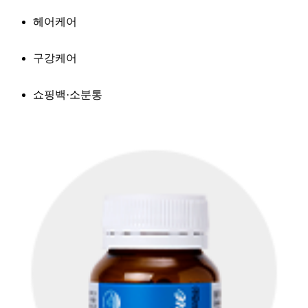
헤어케어
구강케어
쇼핑백·소분통