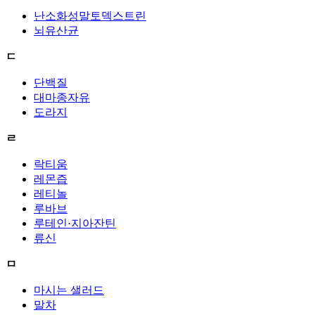
난소화성말토덱스트린
뇌유산균
ㄷ
단백질
대마종자유
도라지
ㄹ
락티움
레몬즙
레티놀
루바브
루테인·지아잔틴
류신
ㅁ
마시는 샐러드
말차