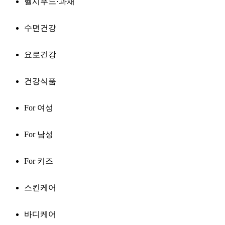
헬시푸드·과채
수면건강
요로건강
건강식품
For 여성
For 남성
For 키즈
스킨케어
바디케어