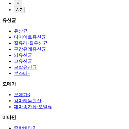
ㅎ
A-Z
유산균
유산균
다이어트유산균
질유래·질유산균
구강유래유산균
뇌유산균
코유산균
모발유산균
부스터+
오메가
오메가3
감마리놀렌산
대마종자유·오일류
비타민
종합비타민