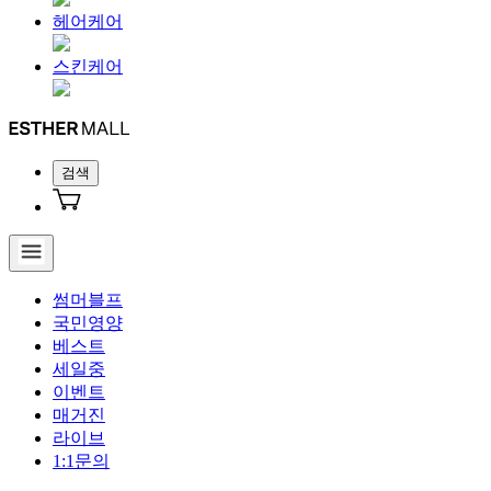
헤어케어
스킨케어
검색
썸머블프
국민영양
베스트
세일중
이벤트
매거진
라이브
1:1문의