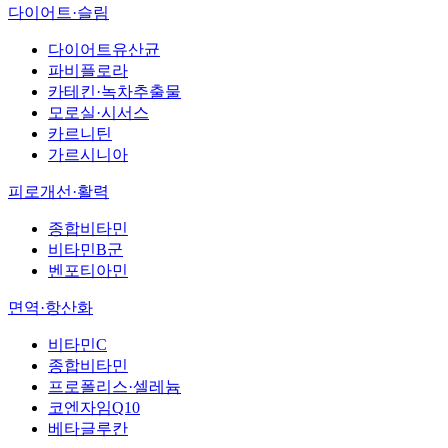
다이어트·슬림
다이어트유산균
파비플로라
카테킨·녹차추출물
모로실·시서스
카르니틴
가르시니아
피로개선·활력
종합비타민
비타민B군
벤포티아민
면역·항산화
비타민C
종합비타민
프로폴리스·셀레늄
코엔자임Q10
베타글루칸