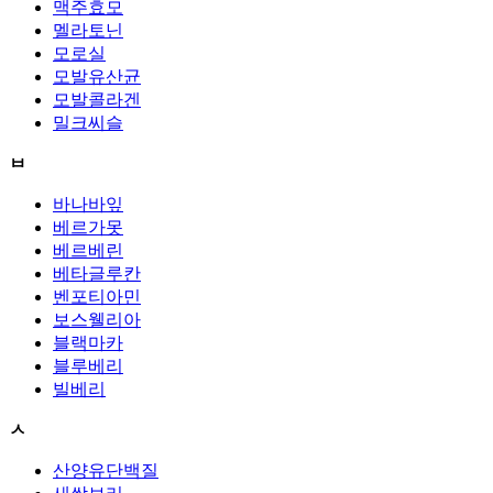
맥주효모
멜라토닌
모로실
모발유산균
모발콜라겐
밀크씨슬
ㅂ
바나바잎
베르가못
베르베린
베타글루칸
벤포티아민
보스웰리아
블랙마카
블루베리
빌베리
ㅅ
산양유단백질