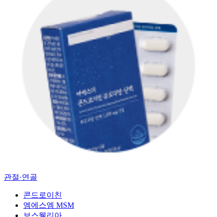
관절·연골
콘드로이친
엠에스엠 MSM
보스웰리아