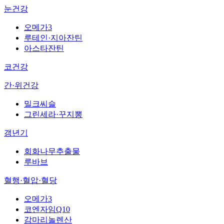
눈건강
오메가3
루테인·지아잔틴
아스타잔틴
코건강
간·위건강
밀크씨슬
그린세라·꾸지뽕
갱년기
회화나무추출물
루바브
혈행·혈압·혈당
오메가3
코엔자임Q10
감마리놀렌산