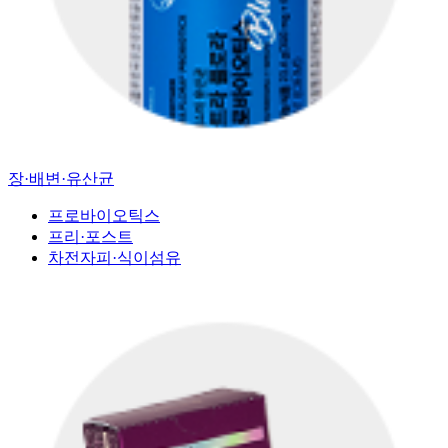
장·배변·유산균
프로바이오틱스
프리·포스트
차전자피·식이섬유