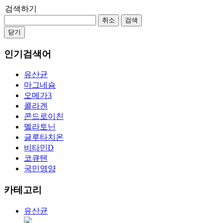
검색하기
취소
검색
닫기
인기검색어
유산균
마그네슘
오메가3
콜라겐
콘드로이친
멜라토닌
글루타치온
비타민D
코큐텐
국민영양
카테고리
유산균