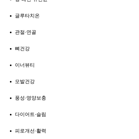
글루타치온
관절·연골
뼈건강
이너뷰티
모발건강
풍성·영양보충
다이어트·슬림
피로개선·활력