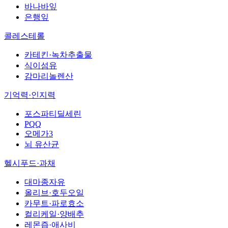
바나바잎
은행잎
콜레스테롤
카테킨·녹차추출물
식이섬유
감마리놀렌산
기억력·인지력
포스파티딜세린
PQQ
오메가3
뇌 유산균
헬시푸드·과채
대마종자유
올리브·호두오일
카무트·파로효소
컬리케일·양배추
레몬즙·애사비