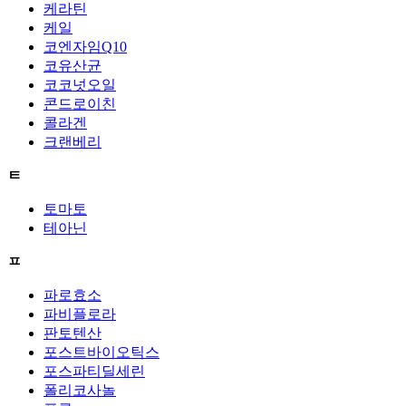
케라틴
케일
코엔자임Q10
코유산균
코코넛오일
콘드로이친
콜라겐
크랜베리
ㅌ
토마토
테아닌
ㅍ
파로효소
파비플로라
판토텐산
포스트바이오틱스
포스파티딜세린
폴리코사놀