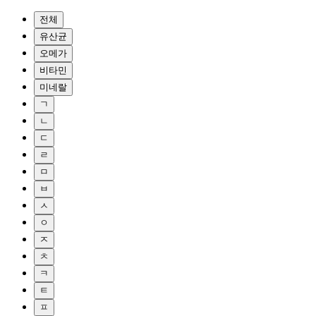
전체
유산균
오메가
비타민
미네랄
ㄱ
ㄴ
ㄷ
ㄹ
ㅁ
ㅂ
ㅅ
ㅇ
ㅈ
ㅊ
ㅋ
ㅌ
ㅍ