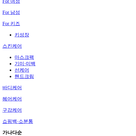
For 여성
For 남성
For 키즈
키성장
스킨케어
마스크팩
기미·미백
선케어
핸드크림
바디케어
헤어케어
구강케어
쇼핑백·소분통
가나다순