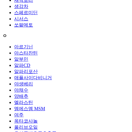
새싹보리
생강차
스페르미딘
시서스
쏘팔메토
ㅇ
아르기닌
아스타잔틴
알부민
알파CD
알파리포산
애플사이다비니거
야생베리
야채수
양배추
엘라스틴
엠에스엠 MSM
여주
옥타코사놀
올리브오일