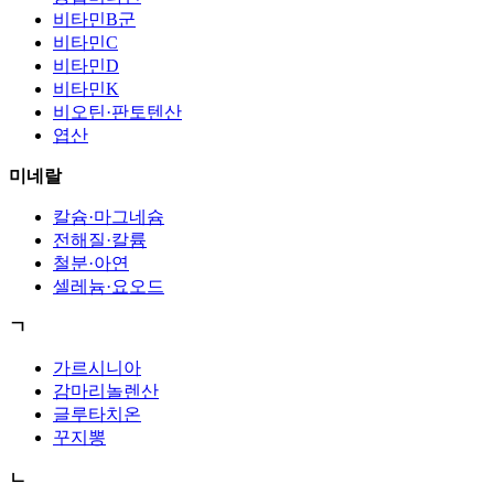
비타민B군
비타민C
비타민D
비타민K
비오틴·판토텐산
엽산
미네랄
칼슘·마그네슘
전해질·칼륨
철분·아연
셀레늄·요오드
ㄱ
가르시니아
감마리놀렌산
글루타치온
꾸지뽕
ㄴ