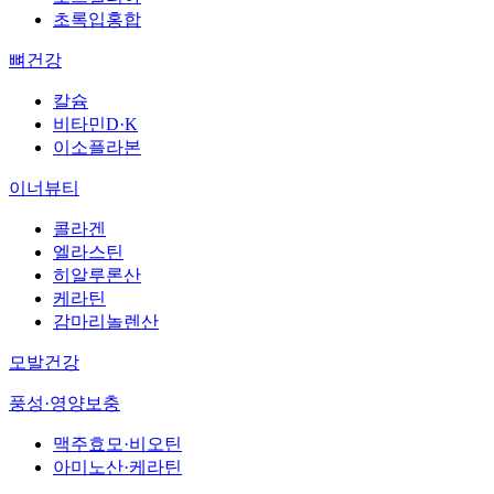
초록입홍합
뼈건강
칼슘
비타민D·K
이소플라본
이너뷰티
콜라겐
엘라스틴
히알루론산
케라틴
감마리놀렌산
모발건강
풍성·영양보충
맥주효모·비오틴
아미노산·케라틴