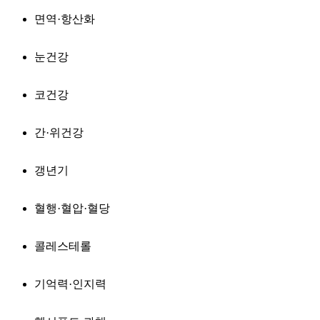
면역·항산화
눈건강
코건강
간·위건강
갱년기
혈행·혈압·혈당
콜레스테롤
기억력·인지력