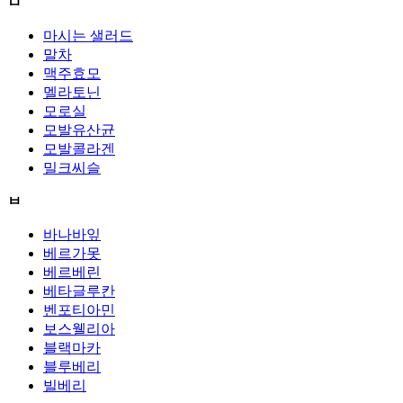
ㅁ
마시는 샐러드
말차
맥주효모
멜라토닌
모로실
모발유산균
모발콜라겐
밀크씨슬
ㅂ
바나바잎
베르가못
베르베린
베타글루칸
벤포티아민
보스웰리아
블랙마카
블루베리
빌베리