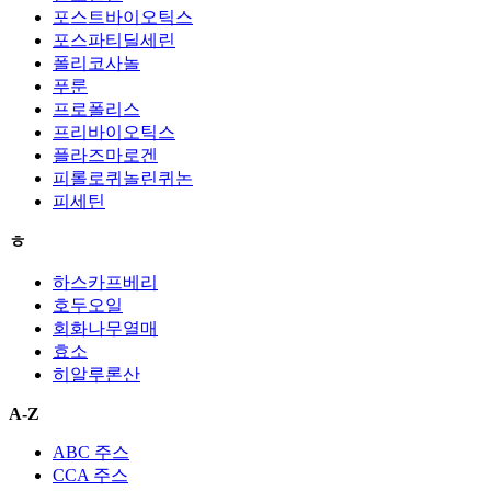
포스트바이오틱스
포스파티딜세린
폴리코사놀
푸룬
프로폴리스
프리바이오틱스
플라즈마로겐
피롤로퀴놀린퀴논
피세틴
ㅎ
하스카프베리
호두오일
회화나무열매
효소
히알루론산
A-Z
ABC 주스
CCA 주스