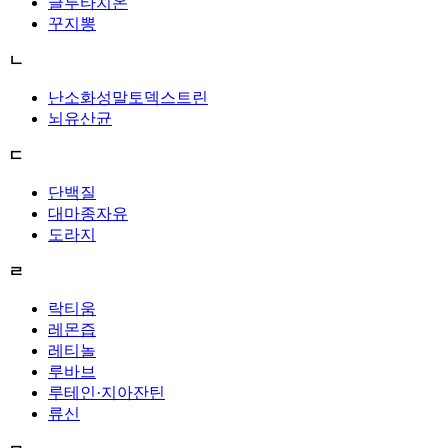
글루타치온
꾸지뽕
ㄴ
난소화성말토덱스트린
뇌유산균
ㄷ
단백질
대마종자유
도라지
ㄹ
락티움
레몬즙
레티놀
루바브
루테인·지아잔틴
류신