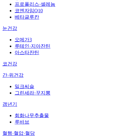
프로폴리스·셀레늄
코엔자임Q10
베타글루칸
눈건강
오메가3
루테인·지아잔틴
아스타잔틴
코건강
간·위건강
밀크씨슬
그린세라·꾸지뽕
갱년기
회화나무추출물
루바브
혈행·혈압·혈당