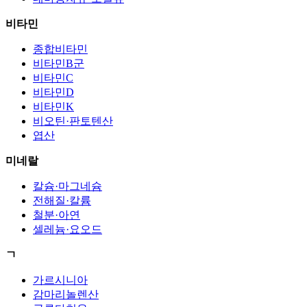
비타민
종합비타민
비타민B군
비타민C
비타민D
비타민K
비오틴·판토텐산
엽산
미네랄
칼슘·마그네슘
전해질·칼륨
철분·아연
셀레늄·요오드
ㄱ
가르시니아
감마리놀렌산