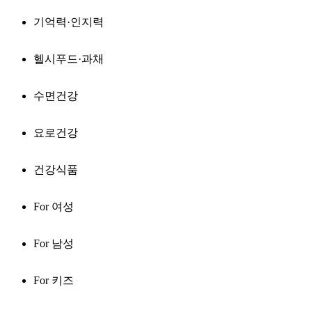
기억력·인지력
헬시푸드·과채
수면건강
요로건강
건강식품
For 여성
For 남성
For 키즈