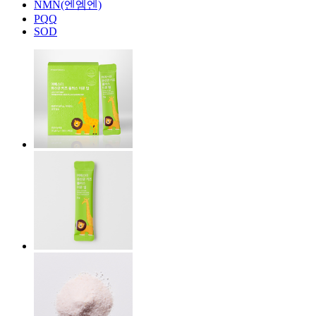
NMN(엔엠엔)
PQQ
SOD