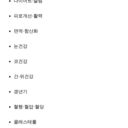
다이어트·슬림
피로개선·활력
면역·항산화
눈건강
코건강
간·위건강
갱년기
혈행·혈압·혈당
콜레스테롤