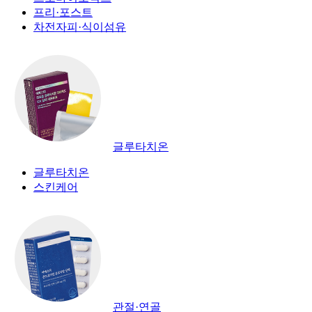
프리·포스트
차전자피·식이섬유
글루타치온
글루타치온
스킨케어
관절·연골