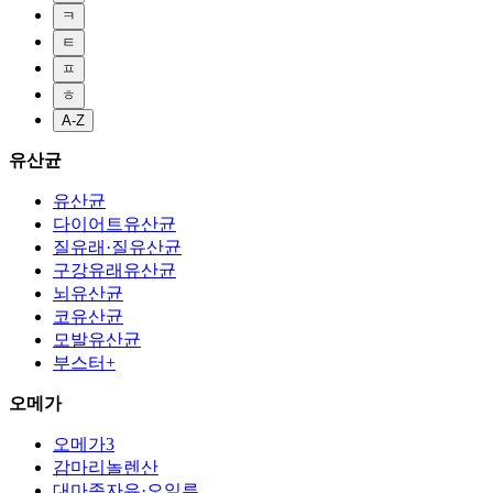
ㅋ
ㅌ
ㅍ
ㅎ
A-Z
유산균
유산균
다이어트유산균
질유래·질유산균
구강유래유산균
뇌유산균
코유산균
모발유산균
부스터+
오메가
오메가3
감마리놀렌산
대마종자유·오일류