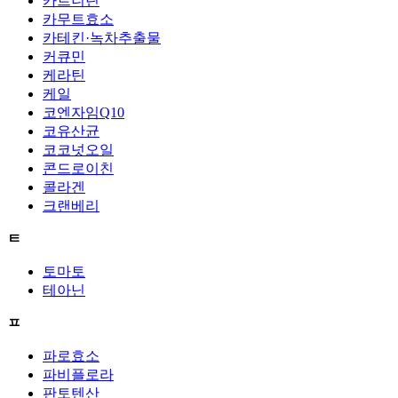
카르니틴
카무트효소
카테킨·녹차추출물
커큐민
케라틴
케일
코엔자임Q10
코유산균
코코넛오일
콘드로이친
콜라겐
크랜베리
ㅌ
토마토
테아닌
ㅍ
파로효소
파비플로라
판토텐산