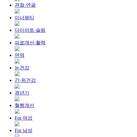
관절·연골
이너뷰티
다이어트·슬림
피로개선·활력
면역
눈건강
간·위건강
갱년기
혈행개선
For 여성
For 남성