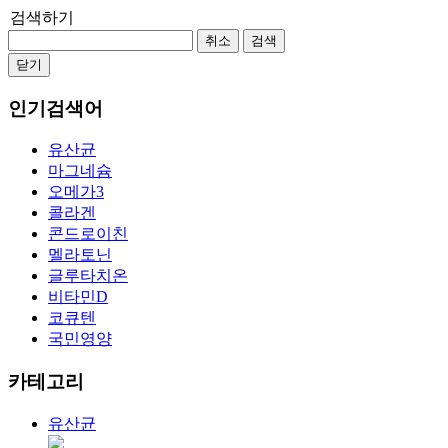
검색하기
취소
검색
닫기
인기검색어
유산균
마그네슘
오메가3
콜라겐
콘드로이친
멜라토닌
글루타치온
비타민D
코큐텐
국민영양
카테고리
유산균