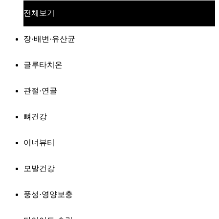
전체보기
장·배변·유산균
글루타치온
관절·연골
뼈건강
이너뷰티
모발건강
풍성·영양보충