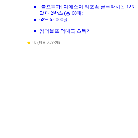
[블프특가] 여에스더 리포좀 글루타치온 12X
알파 2박스 (총 60매)
68%
62,000원
썸머블프 역대급 초특가
4.9 (리뷰 9,087개)