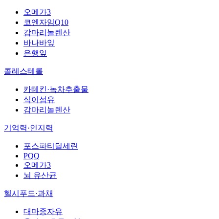
오메가3
코엔자임Q10
감마리놀렌산
바나바잎
은행잎
콜레스테롤
카테킨·녹차추출물
식이섬유
감마리놀렌산
기억력·인지력
포스파티딜세린
PQQ
오메가3
뇌 유산균
헬시푸드·과채
대마종자유