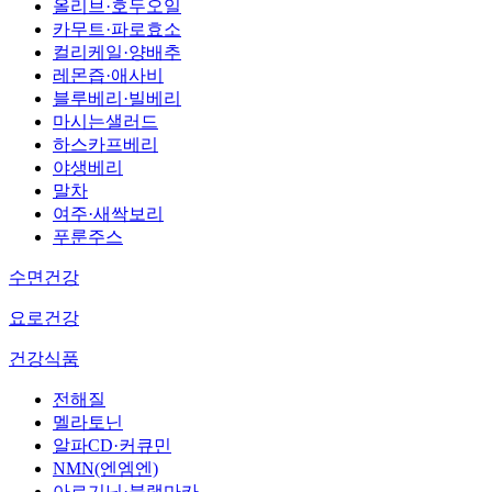
올리브·호두오일
카무트·파로효소
컬리케일·양배추
레몬즙·애사비
블루베리·빌베리
마시는샐러드
하스카프베리
야생베리
말차
여주·새싹보리
푸룬주스
수면건강
요로건강
건강식품
전해질
멜라토닌
알파CD·커큐민
NMN(엔엠엔)
아르기닌·블랙마카