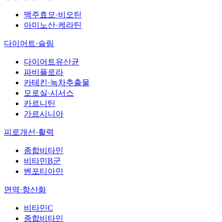
맥주효모·비오틴
아미노산·케라틴
다이어트·슬림
다이어트유산균
파비플로라
카테킨·녹차추출물
모로실·시서스
카르니틴
가르시니아
피로개선·활력
종합비타민
비타민B군
벤포티아민
면역·항산화
비타민C
종합비타민