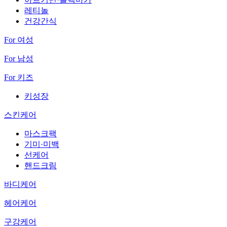
레티놀
건강간식
For 여성
For 남성
For 키즈
키성장
스킨케어
마스크팩
기미·미백
선케어
핸드크림
바디케어
헤어케어
구강케어