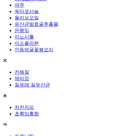
여주
옥타코사놀
올리브오일
유산균발효굴추출물
은행잎
이노시톨
이소플라본
인동덩굴꽃봉오리
ㅈ
전해질
제비집
질유래·질유산균
ㅊ
차전자피
초록입홍합
ㅋ