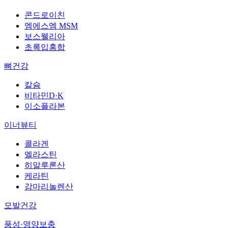
콘드로이친
엠에스엠 MSM
보스웰리아
초록입홍합
뼈건강
칼슘
비타민D·K
이소플라본
이너뷰티
콜라겐
엘라스틴
히알루론산
케라틴
감마리놀렌산
모발건강
풍성·영양보충