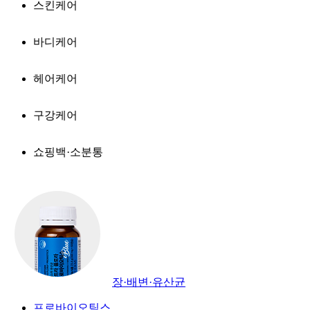
스킨케어
바디케어
헤어케어
구강케어
쇼핑백·소분통
장·배변·유산균
프로바이오틱스