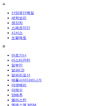
ㅅ
산양유단백질
새싹보리
생강차
스페르미딘
시서스
쏘팔메토
ㅇ
아르기닌
아스타잔틴
알부민
알파CD
알파리포산
애플사이다비니거
야생베리
야채수
양배추
엘라스틴
엠에스엠 MSM