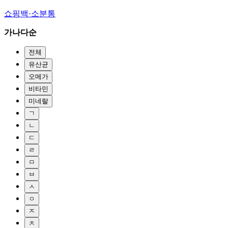
쇼핑백·소분통
가나다순
전체
유산균
오메가
비타민
미네랄
ㄱ
ㄴ
ㄷ
ㄹ
ㅁ
ㅂ
ㅅ
ㅇ
ㅈ
ㅊ