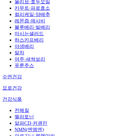
올리브·호두오일
카무트·파로효소
컬리케일·양배추
레몬즙·애사비
블루베리·빌베리
마시는샐러드
하스카프베리
야생베리
말차
여주·새싹보리
푸룬주스
수면건강
요로건강
건강식품
전해질
멜라토닌
알파CD·커큐민
NMN(엔엠엔)
아르기닌·블랙마카