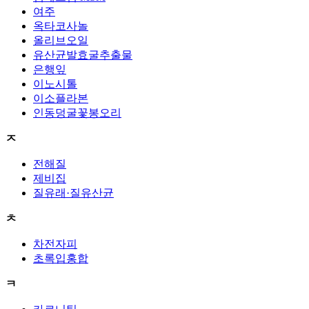
여주
옥타코사놀
올리브오일
유산균발효굴추출물
은행잎
이노시톨
이소플라본
인동덩굴꽃봉오리
ㅈ
전해질
제비집
질유래·질유산균
ㅊ
차전자피
초록입홍합
ㅋ