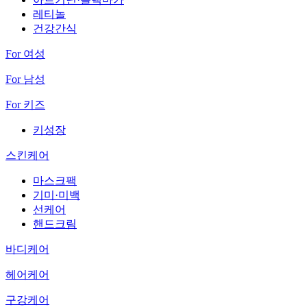
레티놀
건강간식
For 여성
For 남성
For 키즈
키성장
스킨케어
마스크팩
기미·미백
선케어
핸드크림
바디케어
헤어케어
구강케어