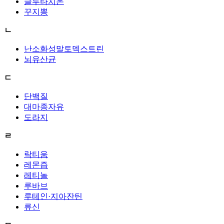
글루타치온
꾸지뽕
ㄴ
난소화성말토덱스트린
뇌유산균
ㄷ
단백질
대마종자유
도라지
ㄹ
락티움
레몬즙
레티놀
루바브
루테인·지아잔틴
류신