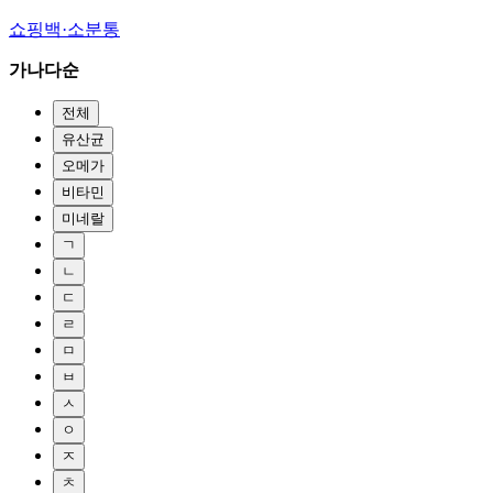
쇼핑백·소분통
가나다순
전체
유산균
오메가
비타민
미네랄
ㄱ
ㄴ
ㄷ
ㄹ
ㅁ
ㅂ
ㅅ
ㅇ
ㅈ
ㅊ