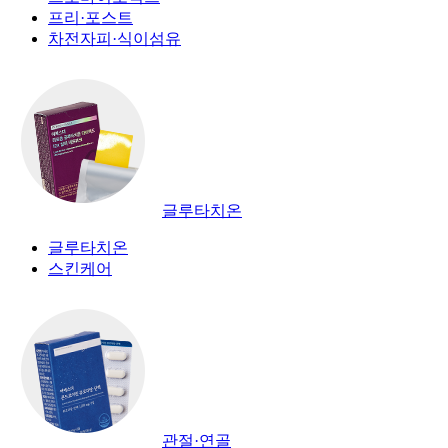
프리·포스트
차전자피·식이섬유
글루타치온
글루타치온
스킨케어
관절·연골