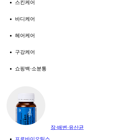
스킨케어
바디케어
헤어케어
구강케어
쇼핑백·소분통
장·배변·유산균
프로바이오틱스