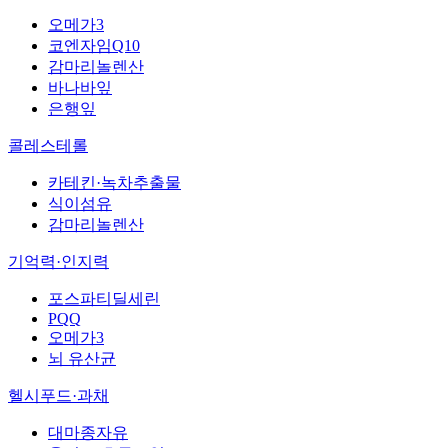
오메가3
코엔자임Q10
감마리놀렌산
바나바잎
은행잎
콜레스테롤
카테킨·녹차추출물
식이섬유
감마리놀렌산
기억력·인지력
포스파티딜세린
PQQ
오메가3
뇌 유산균
헬시푸드·과채
대마종자유