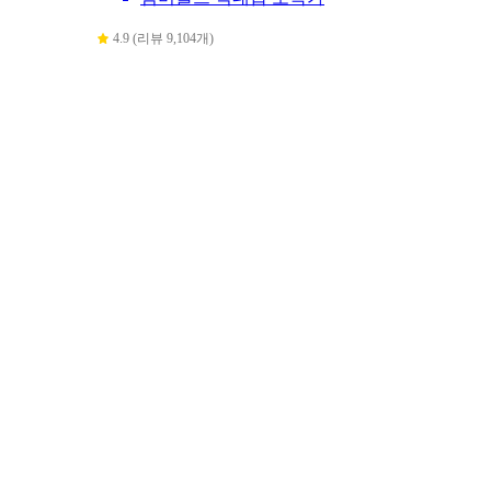
4.9 (리뷰 9,104개)