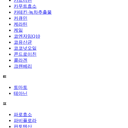
카르니틴
카무트효소
카테킨·녹차추출물
커큐민
케라틴
케일
코엔자임Q10
코유산균
코코넛오일
콘드로이친
콜라겐
크랜베리
ㅌ
토마토
테아닌
ㅍ
파로효소
파비플로라
판토텐산