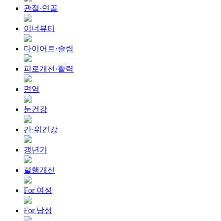
관절·연골
이너뷰티
다이어트·슬림
피로개선·활력
면역
눈건강
간·위건강
갱년기
혈행개선
For 여성
For 남성