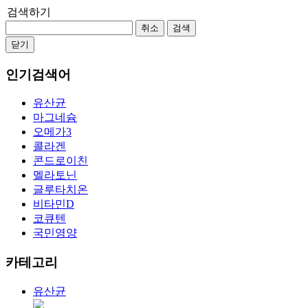
검색하기
취소
검색
닫기
인기검색어
유산균
마그네슘
오메가3
콜라겐
콘드로이친
멜라토닌
글루타치온
비타민D
코큐텐
국민영양
카테고리
유산균