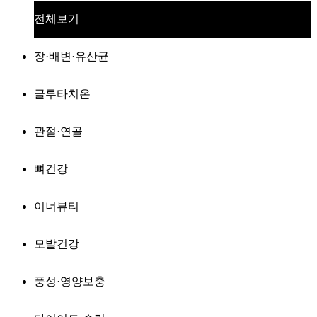
전체보기
장·배변·유산균
글루타치온
관절·연골
뼈건강
이너뷰티
모발건강
풍성·영양보충