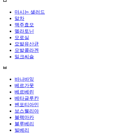
ㅁ
마시는 샐러드
말차
맥주효모
멜라토닌
모로실
모발유산균
모발콜라겐
밀크씨슬
ㅂ
바나바잎
베르가못
베르베린
베타글루칸
벤포티아민
보스웰리아
블랙마카
블루베리
빌베리