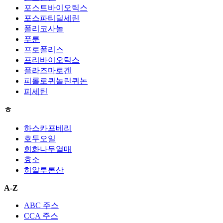
포스트바이오틱스
포스파티딜세린
폴리코사놀
푸룬
프로폴리스
프리바이오틱스
플라즈마로겐
피롤로퀴놀린퀴논
피세틴
ㅎ
하스카프베리
호두오일
회화나무열매
효소
히알루론산
A-Z
ABC 주스
CCA 주스