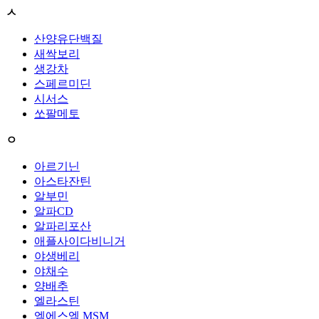
ㅅ
산양유단백질
새싹보리
생강차
스페르미딘
시서스
쏘팔메토
ㅇ
아르기닌
아스타잔틴
알부민
알파CD
알파리포산
애플사이다비니거
야생베리
야채수
양배추
엘라스틴
엠에스엠 MSM