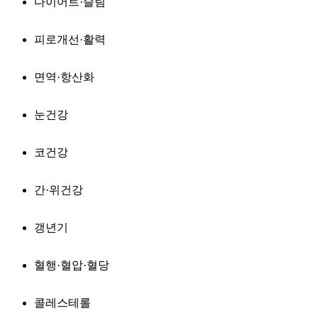
다이어트·슬림
피로개선·활력
면역·항산화
눈건강
코건강
간·위건강
갱년기
혈행·혈압·혈당
콜레스테롤