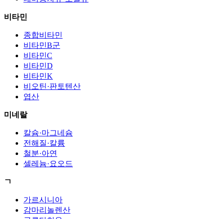
비타민
종합비타민
비타민B군
비타민C
비타민D
비타민K
비오틴·판토텐산
엽산
미네랄
칼슘·마그네슘
전해질·칼륨
철분·아연
셀레늄·요오드
ㄱ
가르시니아
감마리놀렌산