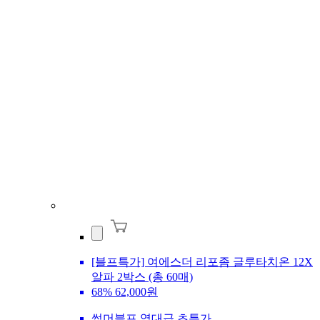
[블프특가] 여에스더 리포좀 글루타치온 12X
알파 2박스 (총 60매)
68%
62,000원
썸머블프 역대급 초특가