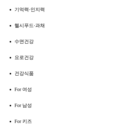
기억력·인지력
헬시푸드·과채
수면건강
요로건강
건강식품
For 여성
For 남성
For 키즈