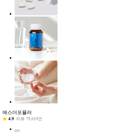
에스더포뮬러
4.9
리뷰 79,619건