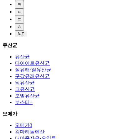
ㅋ
ㅌ
ㅍ
ㅎ
A-Z
유산균
유산균
다이어트유산균
질유래·질유산균
구강유래유산균
뇌유산균
코유산균
모발유산균
부스터+
오메가
오메가3
감마리놀렌산
대마종자유·오일류