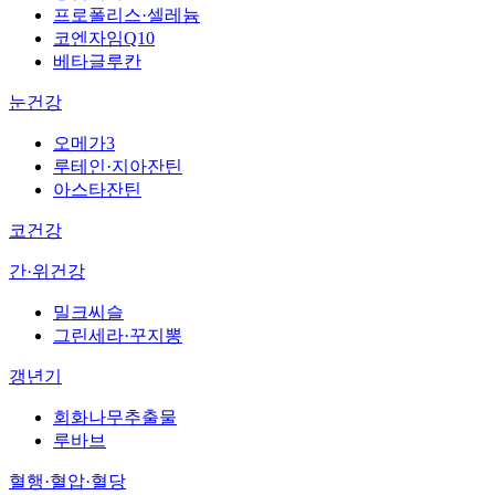
프로폴리스·셀레늄
코엔자임Q10
베타글루칸
눈건강
오메가3
루테인·지아잔틴
아스타잔틴
코건강
간·위건강
밀크씨슬
그린세라·꾸지뽕
갱년기
회화나무추출물
루바브
혈행·혈압·혈당