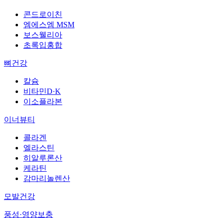
콘드로이친
엠에스엠 MSM
보스웰리아
초록입홍합
뼈건강
칼슘
비타민D·K
이소플라본
이너뷰티
콜라겐
엘라스틴
히알루론산
케라틴
감마리놀렌산
모발건강
풍성·영양보충