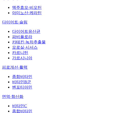
맥주효모·비오틴
아미노산·케라틴
다이어트·슬림
다이어트유산균
파비플로라
카테킨·녹차추출물
모로실·시서스
카르니틴
가르시니아
피로개선·활력
종합비타민
비타민B군
벤포티아민
면역·항산화
비타민C
종합비타민