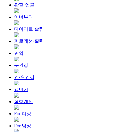
관절·연골
이너뷰티
다이어트·슬림
피로개선·활력
면역
눈건강
간·위건강
갱년기
혈행개선
For 여성
For 남성