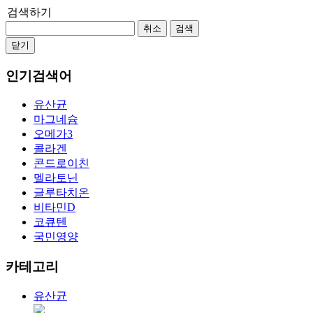
검색하기
취소
검색
닫기
인기검색어
유산균
마그네슘
오메가3
콜라겐
콘드로이친
멜라토닌
글루타치온
비타민D
코큐텐
국민영양
카테고리
유산균