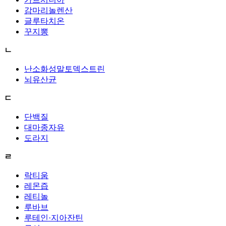
감마리놀렌산
글루타치온
꾸지뽕
ㄴ
난소화성말토덱스트린
뇌유산균
ㄷ
단백질
대마종자유
도라지
ㄹ
락티움
레몬즙
레티놀
루바브
루테인·지아잔틴