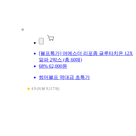
[블프특가] 여에스더 리포좀 글루타치온 12X
알파 2박스 (총 60매)
68%
62,000원
썸머블프 역대급 초특가
4.9 (리뷰 9,117개)