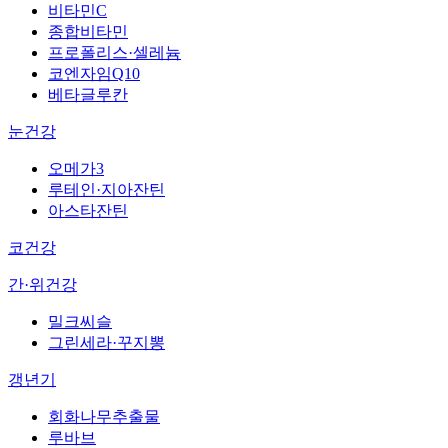
비타민C
종합비타민
프로폴리스·셀레늄
코엔자임Q10
베타글루칸
눈건강
오메가3
루테인·지아잔틴
아스타잔틴
코건강
간·위건강
밀크씨슬
그린세라·꾸지뽕
갱년기
회화나무추출물
루바브