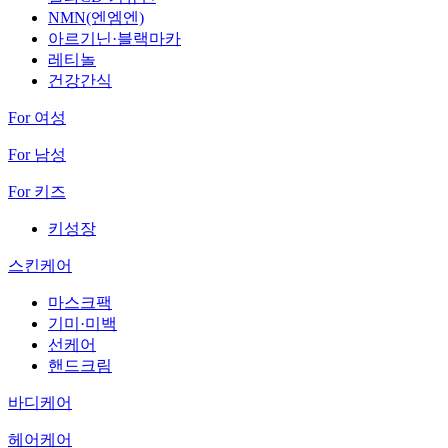
NMN(엔엠엔)
아르기닌·블랙마카
레티놀
건강간식
For 여성
For 남성
For 키즈
키성장
스킨케어
마스크팩
기미·미백
선케어
핸드크림
바디케어
헤어케어