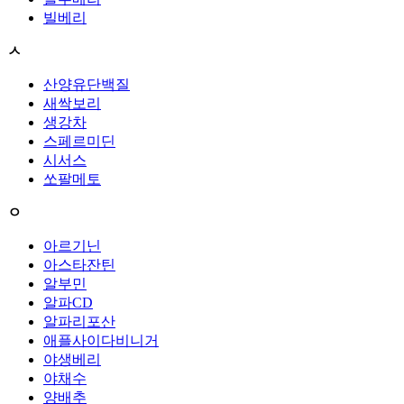
빌베리
ㅅ
산양유단백질
새싹보리
생강차
스페르미딘
시서스
쏘팔메토
ㅇ
아르기닌
아스타잔틴
알부민
알파CD
알파리포산
애플사이다비니거
야생베리
야채수
양배추