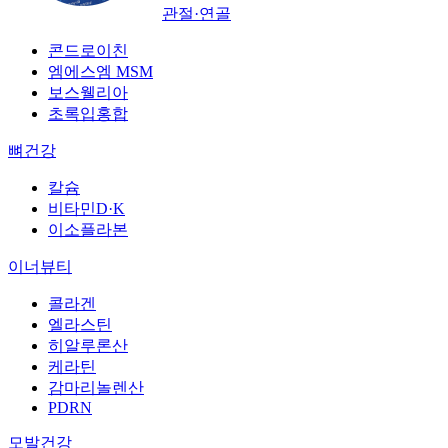
관절·연골
콘드로이친
엠에스엠 MSM
보스웰리아
초록입홍합
뼈건강
칼슘
비타민D·K
이소플라본
이너뷰티
콜라겐
엘라스틴
히알루론산
케라틴
감마리놀렌산
PDRN
모발건강