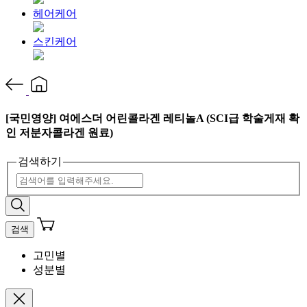
헤어케어
스킨케어
[국민영양] 여에스더 어린콜라겐 레티놀A (SCI급 학술게재 확
인 저분자콜라겐 원료)
검색하기
검색
고민별
성분별