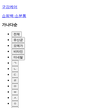
구강케어
쇼핑백·소분통
가나다순
전체
유산균
오메가
비타민
미네랄
ㄱ
ㄴ
ㄷ
ㄹ
ㅁ
ㅂ
ㅅ
ㅇ