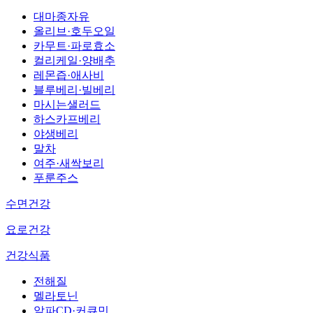
대마종자유
올리브·호두오일
카무트·파로효소
컬리케일·양배추
레몬즙·애사비
블루베리·빌베리
마시는샐러드
하스카프베리
야생베리
말차
여주·새싹보리
푸룬주스
수면건강
요로건강
건강식품
전해질
멜라토닌
알파CD·커큐민