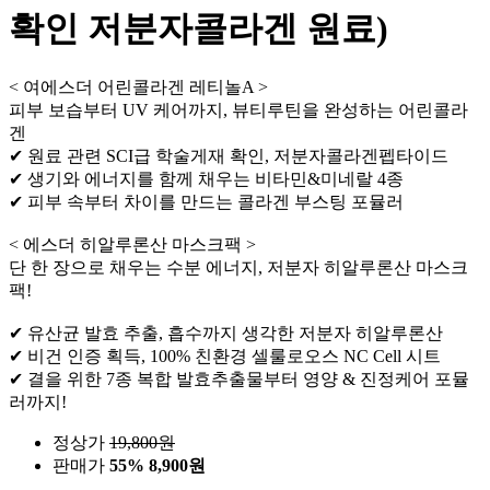
확인 저분자콜라겐 원료)
< 여에스더 어린콜라겐 레티놀A >
피부 보습부터 UV 케어까지, 뷰티루틴을 완성하는 어린콜라
겐
✔ 원료 관련 SCI급 학술게재 확인, 저분자콜라겐펩타이드
✔ 생기와 에너지를 함께 채우는 비타민&미네랄 4종
✔ 피부 속부터 차이를 만드는 콜라겐 부스팅 포뮬러
< 에스더 히알루론산 마스크팩 >
단 한 장으로 채우는 수분 에너지, 저분자 히알루론산 마스크
팩!
✔ 유산균 발효 추출, 흡수까지 생각한 저분자 히알루론산
✔ 비건 인증 획득, 100% 친환경 셀룰로오스 NC Cell 시트
✔ 결을 위한 7종 복합 발효추출물부터 영양 & 진정케어 포뮬
러까지!
정상가
19,800
원
판매가
55%
8,900원