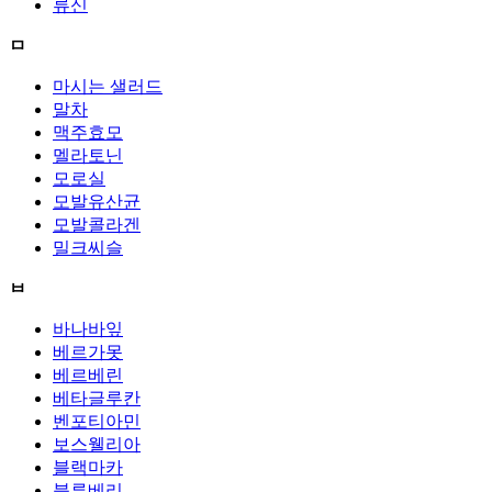
류신
ㅁ
마시는 샐러드
말차
맥주효모
멜라토닌
모로실
모발유산균
모발콜라겐
밀크씨슬
ㅂ
바나바잎
베르가못
베르베린
베타글루칸
벤포티아민
보스웰리아
블랙마카
블루베리