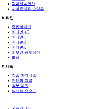
감마리놀렌산
대마종자유·오일류
비타민
종합비타민
비타민B군
비타민C
비타민D
비타민K
비오틴·판토텐산
엽산
미네랄
칼슘·마그네슘
전해질·칼륨
철분·아연
셀레늄·요오드
ㄱ
가르시니아