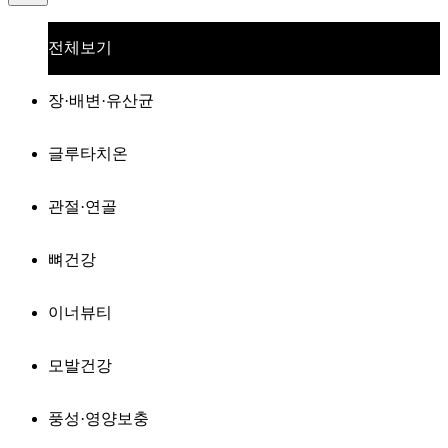
전체보기
장·배변·유산균
글루타치온
관절·연골
뼈건강
이너뷰티
모발건강
풍성·영양보충