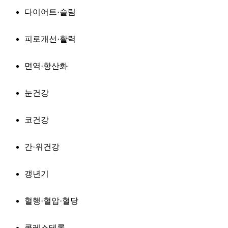
다이어트·슬림
피로개선·활력
면역·항산화
눈건강
코건강
간·위건강
갱년기
혈행·혈압·혈당
콜레스테롤