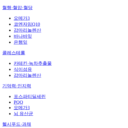
혈행·혈압·혈당
오메가3
코엔자임Q10
감마리놀렌산
바나바잎
은행잎
콜레스테롤
카테킨·녹차추출물
식이섬유
감마리놀렌산
기억력·인지력
포스파티딜세린
PQQ
오메가3
뇌 유산균
헬시푸드·과채