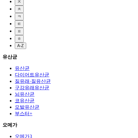
ㅈ
ㅊ
ㅋ
ㅌ
ㅍ
ㅎ
A-Z
유산균
유산균
다이어트유산균
질유래·질유산균
구강유래유산균
뇌유산균
코유산균
모발유산균
부스터+
오메가
오메가3