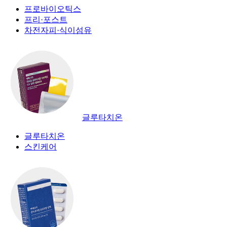
프로바이오틱스
프리·포스트
차전자피·식이섬유
글루타치온
글루타치온
스킨케어