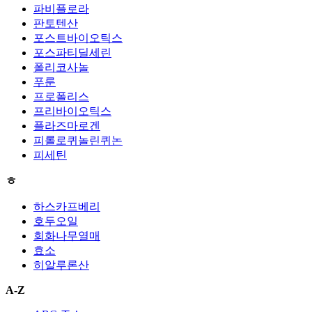
파비플로라
판토텐산
포스트바이오틱스
포스파티딜세린
폴리코사놀
푸룬
프로폴리스
프리바이오틱스
플라즈마로겐
피롤로퀴놀린퀴논
피세틴
ㅎ
하스카프베리
호두오일
회화나무열매
효소
히알루론산
A-Z