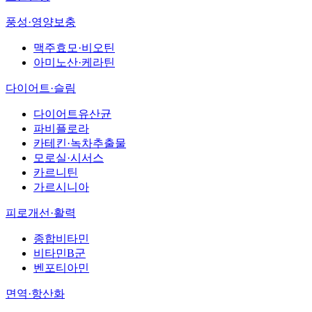
풍성·영양보충
맥주효모·비오틴
아미노산·케라틴
다이어트·슬림
다이어트유산균
파비플로라
카테킨·녹차추출물
모로실·시서스
카르니틴
가르시니아
피로개선·활력
종합비타민
비타민B군
벤포티아민
면역·항산화