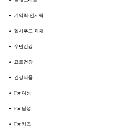
기억력·인지력
헬시푸드·과채
수면건강
요로건강
건강식품
For 여성
For 남성
For 키즈