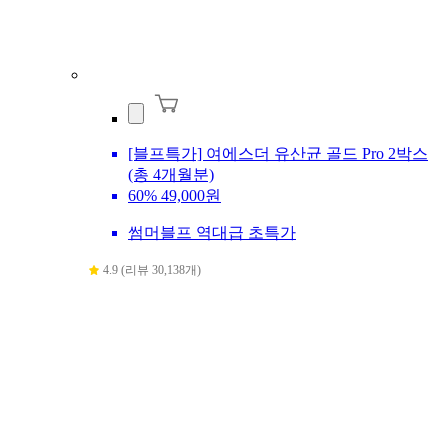
[블프특가] 여에스더 유산균 골드 Pro 2박스
(총 4개월분)
60%
49,000원
썸머블프 역대급 초특가
4.9 (리뷰 30,138개)