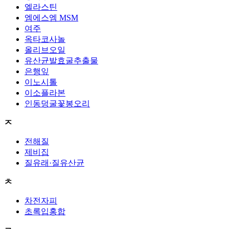
엘라스틴
엠에스엠 MSM
여주
옥타코사놀
올리브오일
유산균발효굴추출물
은행잎
이노시톨
이소플라본
인동덩굴꽃봉오리
ㅈ
전해질
제비집
질유래·질유산균
ㅊ
차전자피
초록입홍합