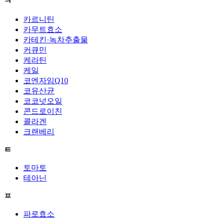
ㅋ
카르니틴
카무트효소
카테킨·녹차추출물
커큐민
케라틴
케일
코엔자임Q10
코유산균
코코넛오일
콘드로이친
콜라겐
크랜베리
ㅌ
토마토
테아닌
ㅍ
파로효소