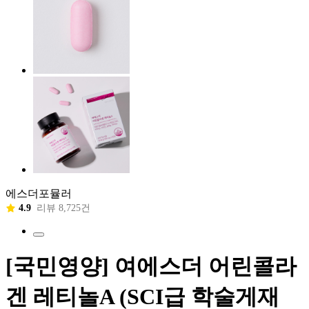
에스더포뮬러
4.9
리뷰 8,725건
[국민영양] 여에스더 어린콜라
겐 레티놀A (SCI급 학술게재