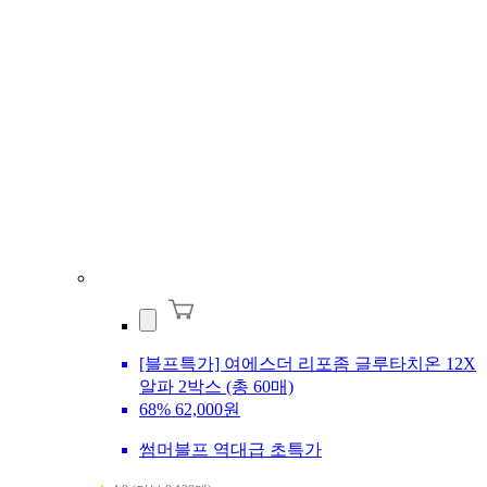
[블프특가] 여에스더 리포좀 글루타치온 12X
알파 2박스 (총 60매)
68%
62,000원
썸머블프 역대급 초특가