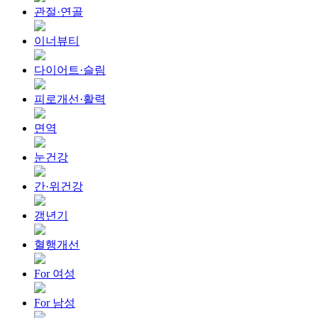
관절·연골
이너뷰티
다이어트·슬림
피로개선·활력
면역
눈건강
간·위건강
갱년기
혈행개선
For 여성
For 남성