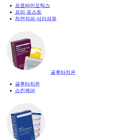
프로바이오틱스
프리·포스트
차전자피·식이섬유
글루타치온
글루타치온
스킨케어