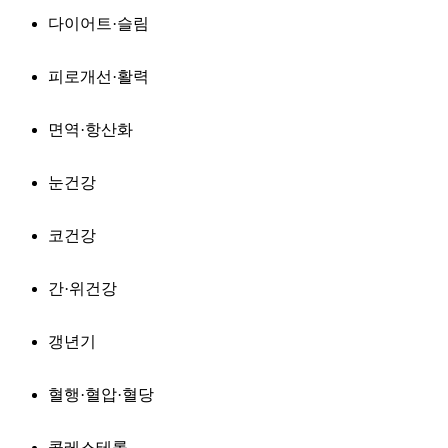
다이어트·슬림
피로개선·활력
면역·항산화
눈건강
코건강
간·위건강
갱년기
혈행·혈압·혈당
콜레스테롤