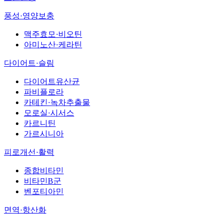
풍성·영양보충
맥주효모·비오틴
아미노산·케라틴
다이어트·슬림
다이어트유산균
파비플로라
카테킨·녹차추출물
모로실·시서스
카르니틴
가르시니아
피로개선·활력
종합비타민
비타민B군
벤포티아민
면역·항산화