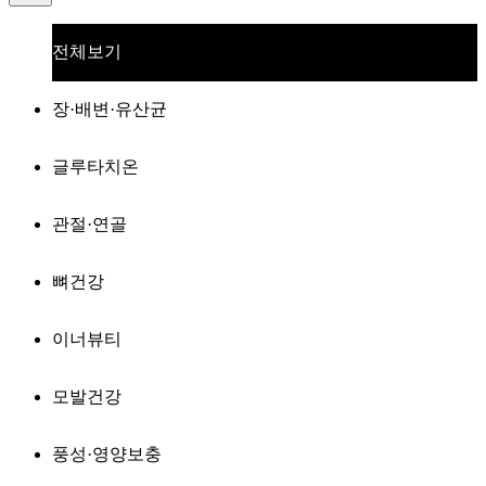
전체보기
장·배변·유산균
글루타치온
관절·연골
뼈건강
이너뷰티
모발건강
풍성·영양보충