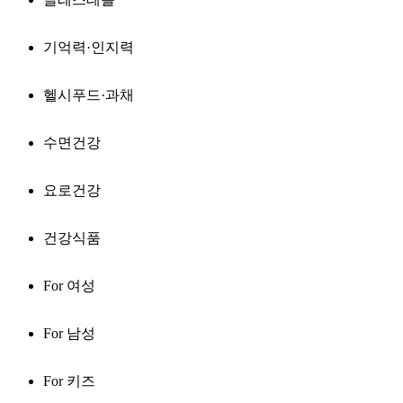
기억력·인지력
헬시푸드·과채
수면건강
요로건강
건강식품
For 여성
For 남성
For 키즈