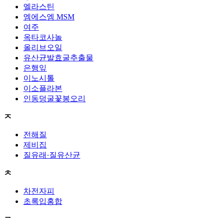
엘라스틴
엠에스엠 MSM
여주
옥타코사놀
올리브오일
유산균발효굴추출물
은행잎
이노시톨
이소플라본
인동덩굴꽃봉오리
ㅈ
전해질
제비집
질유래·질유산균
ㅊ
차전자피
초록입홍합