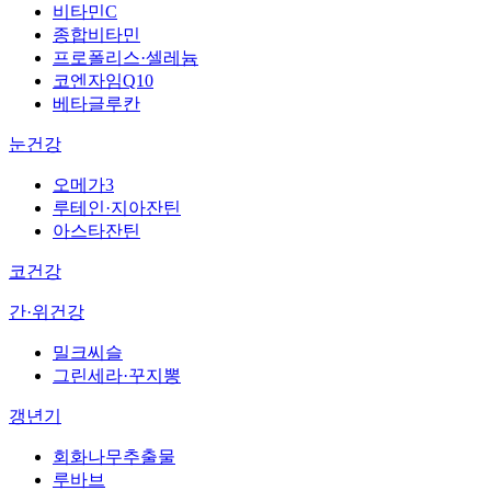
비타민C
종합비타민
프로폴리스·셀레늄
코엔자임Q10
베타글루칸
눈건강
오메가3
루테인·지아잔틴
아스타잔틴
코건강
간·위건강
밀크씨슬
그린세라·꾸지뽕
갱년기
회화나무추출물
루바브