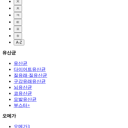
ㅈ
ㅊ
ㅋ
ㅌ
ㅍ
ㅎ
A-Z
유산균
유산균
다이어트유산균
질유래·질유산균
구강유래유산균
뇌유산균
코유산균
모발유산균
부스터+
오메가
오메가3