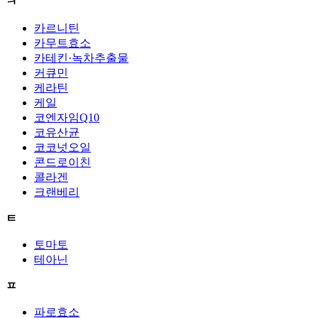
ㅋ
카르니틴
카무트효소
카테킨·녹차추출물
커큐민
케라틴
케일
코엔자임Q10
코유산균
코코넛오일
콘드로이친
콜라겐
크랜베리
ㅌ
토마토
테아닌
ㅍ
파로효소