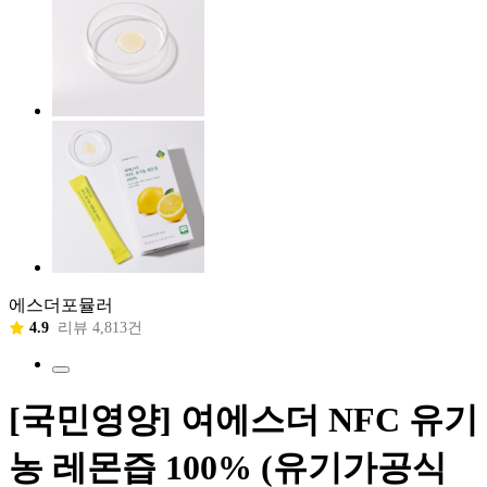
에스더포뮬러
4.9
리뷰 4,813건
[국민영양] 여에스더 NFC 유기
농 레몬즙 100% (유기가공식