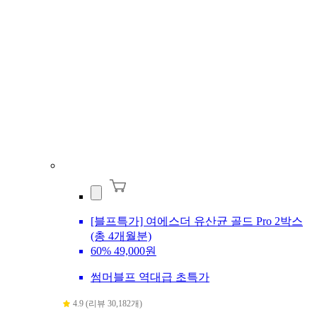
[블프특가] 여에스더 유산균 골드 Pro 2박스
(총 4개월분)
60%
49,000원
썸머블프 역대급 초특가
4.9 (리뷰 30,182개)