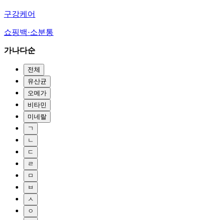
구강케어
쇼핑백·소분통
가나다순
전체
유산균
오메가
비타민
미네랄
ㄱ
ㄴ
ㄷ
ㄹ
ㅁ
ㅂ
ㅅ
ㅇ