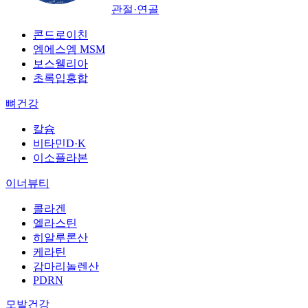
관절·연골
콘드로이친
엠에스엠 MSM
보스웰리아
초록입홍합
뼈건강
칼슘
비타민D·K
이소플라본
이너뷰티
콜라겐
엘라스틴
히알루론산
케라틴
감마리놀렌산
PDRN
모발건강