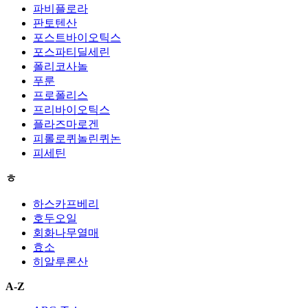
파비플로라
판토텐산
포스트바이오틱스
포스파티딜세린
폴리코사놀
푸룬
프로폴리스
프리바이오틱스
플라즈마로겐
피롤로퀴놀린퀴논
피세틴
ㅎ
하스카프베리
호두오일
회화나무열매
효소
히알루론산
A-Z