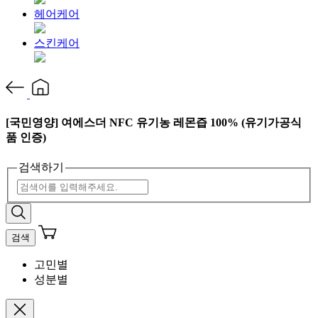
헤어케어
스킨케어
[국민영양] 여에스더 NFC 유기농 레몬즙 100% (유기가공식
품 인증)
검색하기
검색
고민별
성분별