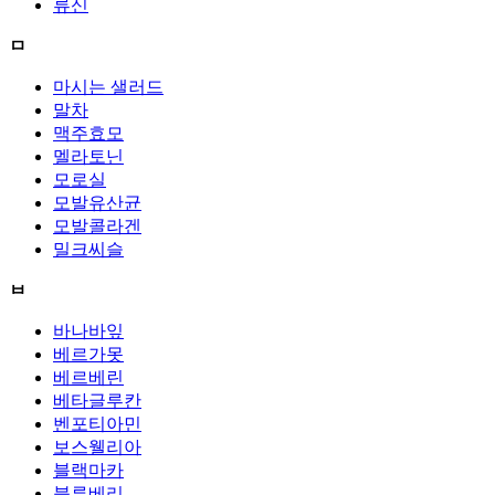
류신
ㅁ
마시는 샐러드
말차
맥주효모
멜라토닌
모로실
모발유산균
모발콜라겐
밀크씨슬
ㅂ
바나바잎
베르가못
베르베린
베타글루칸
벤포티아민
보스웰리아
블랙마카
블루베리