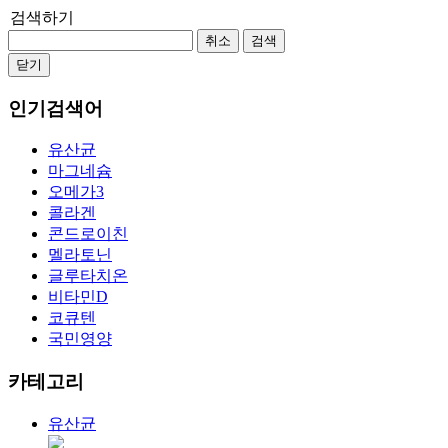
검색하기
취소
검색
닫기
인기검색어
유산균
마그네슘
오메가3
콜라겐
콘드로이친
멜라토닌
글루타치온
비타민D
코큐텐
국민영양
카테고리
유산균