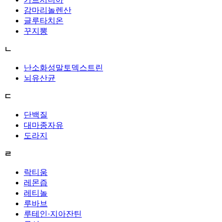
감마리놀렌산
글루타치온
꾸지뽕
ㄴ
난소화성말토덱스트린
뇌유산균
ㄷ
단백질
대마종자유
도라지
ㄹ
락티움
레몬즙
레티놀
루바브
루테인·지아잔틴