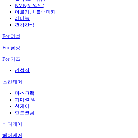
NMN(엔엠엔)
아르기닌·블랙마카
레티놀
건강간식
For 여성
For 남성
For 키즈
키성장
스킨케어
마스크팩
기미·미백
선케어
핸드크림
바디케어
헤어케어