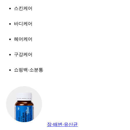
스킨케어
바디케어
헤어케어
구강케어
쇼핑백·소분통
장·배변·유산균