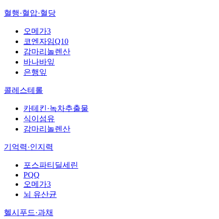
혈행·혈압·혈당
오메가3
코엔자임Q10
감마리놀렌산
바나바잎
은행잎
콜레스테롤
카테킨·녹차추출물
식이섬유
감마리놀렌산
기억력·인지력
포스파티딜세린
PQQ
오메가3
뇌 유산균
헬시푸드·과채