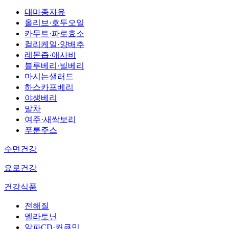
대마종자유
올리브·호두오일
카무트·파로효소
컬리케일·양배추
레몬즙·애사비
블루베리·빌베리
마시는샐러드
하스카프베리
야생베리
말차
여주·새싹보리
푸룬주스
수면건강
요로건강
건강식품
전해질
멜라토닌
알파CD·커큐민