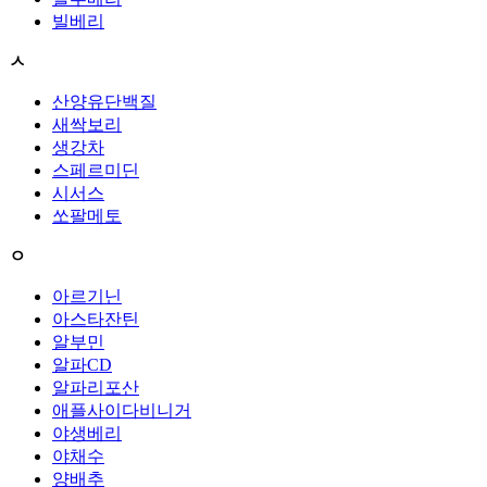
빌베리
ㅅ
산양유단백질
새싹보리
생강차
스페르미딘
시서스
쏘팔메토
ㅇ
아르기닌
아스타잔틴
알부민
알파CD
알파리포산
애플사이다비니거
야생베리
야채수
양배추