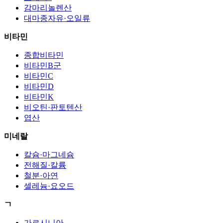
감마리놀렌산
대마종자유·오일류
비타민
종합비타민
비타민B군
비타민C
비타민D
비타민K
비오틴·판토텐산
엽산
미네랄
칼슘·마그네슘
전해질·칼륨
철분·아연
셀레늄·요오드
ㄱ
가르시니아