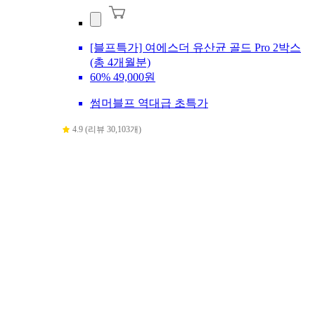
[블프특가] 여에스더 유산균 골드 Pro 2박스
(총 4개월분)
60%
49,000원
썸머블프 역대급 초특가
4.9 (리뷰 30,103개)