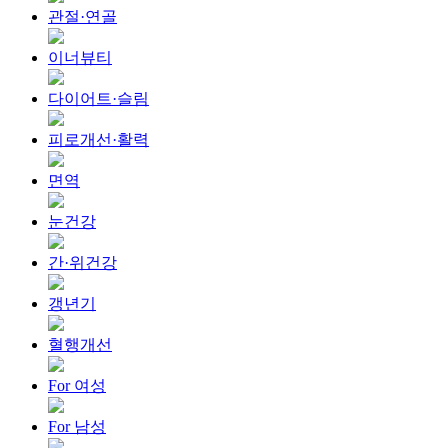
관절·연골
이너뷰티
다이어트·슬림
피로개선·활력
면역
눈건강
간·위건강
갱년기
혈행개선
For 여성
For 남성