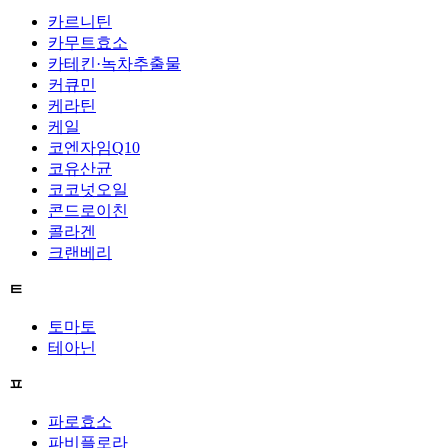
카르니틴
카무트효소
카테킨·녹차추출물
커큐민
케라틴
케일
코엔자임Q10
코유산균
코코넛오일
콘드로이친
콜라겐
크랜베리
ㅌ
토마토
테아닌
ㅍ
파로효소
파비플로라