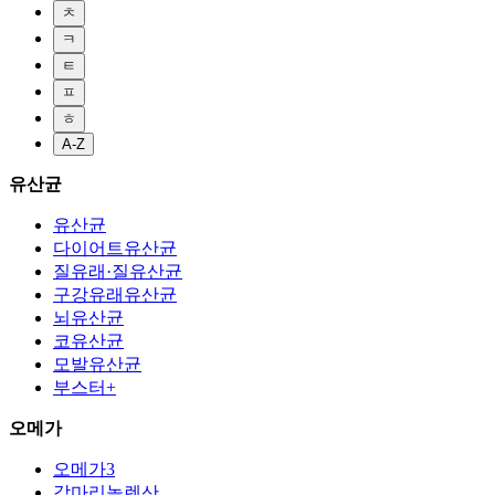
ㅊ
ㅋ
ㅌ
ㅍ
ㅎ
A-Z
유산균
유산균
다이어트유산균
질유래·질유산균
구강유래유산균
뇌유산균
코유산균
모발유산균
부스터+
오메가
오메가3
감마리놀렌산