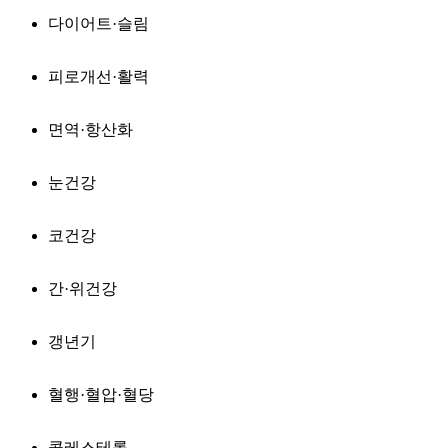
다이어트·슬림
피로개선·활력
면역·항산화
눈건강
코건강
간·위건강
갱년기
혈행·혈압·혈당
콜레스테롤