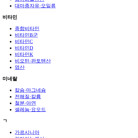
대마종자유·오일류
비타민
종합비타민
비타민B군
비타민C
비타민D
비타민K
비오틴·판토텐산
엽산
미네랄
칼슘·마그네슘
전해질·칼륨
철분·아연
셀레늄·요오드
ㄱ
가르시니아