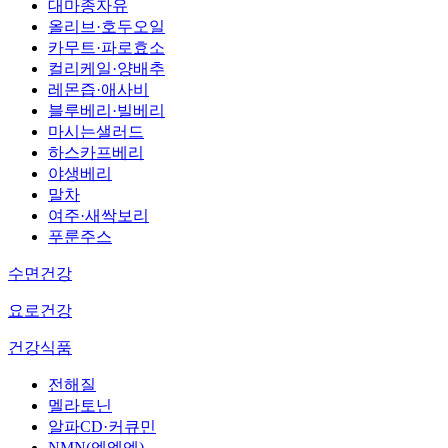
대마종자유
올리브·호두오일
카무트·파로효소
컬리케일·양배추
레몬즙·애사비
블루베리·빌베리
마시는샐러드
하스카프베리
야생베리
말차
여주·새싹보리
푸룬주스
수면건강
요로건강
건강식품
전해질
멜라토닌
알파CD·커큐민
NMN(엔엠엔)