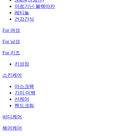
아르기닌·블랙마카
레티놀
건강간식
For 여성
For 남성
For 키즈
키성장
스킨케어
마스크팩
기미·미백
선케어
핸드크림
바디케어
헤어케어