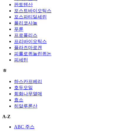
판토텐산
포스트바이오틱스
포스파티딜세린
폴리코사놀
푸룬
프로폴리스
프리바이오틱스
플라즈마로겐
피롤로퀴놀린퀴논
피세틴
ㅎ
하스카프베리
호두오일
회화나무열매
효소
히알루론산
A-Z
ABC 주스