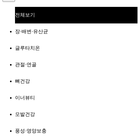
전체보기
장·배변·유산균
글루타치온
관절·연골
뼈건강
이너뷰티
모발건강
풍성·영양보충