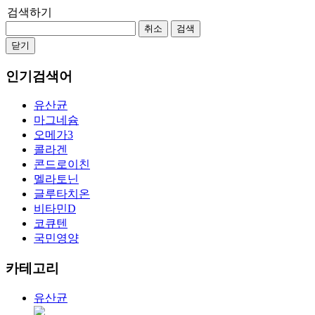
검색하기
취소
검색
닫기
인기검색어
유산균
마그네슘
오메가3
콜라겐
콘드로이친
멜라토닌
글루타치온
비타민D
코큐텐
국민영양
카테고리
유산균