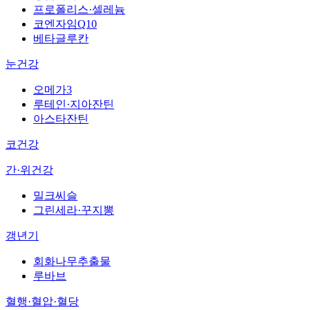
프로폴리스·셀레늄
코엔자임Q10
베타글루칸
눈건강
오메가3
루테인·지아잔틴
아스타잔틴
코건강
간·위건강
밀크씨슬
그린세라·꾸지뽕
갱년기
회화나무추출물
루바브
혈행·혈압·혈당