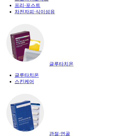
프리·포스트
차전자피·식이섬유
글루타치온
글루타치온
스킨케어
관절·연골