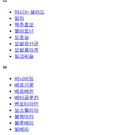
ㅁ
마시는 샐러드
말차
맥주효모
멜라토닌
모로실
모발유산균
모발콜라겐
밀크씨슬
ㅂ
바나바잎
베르가못
베르베린
베타글루칸
벤포티아민
보스웰리아
블랙마카
블루베리
빌베리