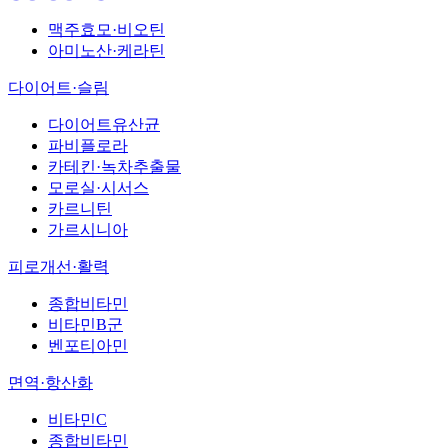
맥주효모·비오틴
아미노산·케라틴
다이어트·슬림
다이어트유산균
파비플로라
카테킨·녹차추출물
모로실·시서스
카르니틴
가르시니아
피로개선·활력
종합비타민
비타민B군
벤포티아민
면역·항산화
비타민C
종합비타민