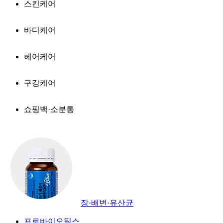
스킨케어
바디케어
헤어케어
구강케어
쇼핑백·소분통
장·배변·유산균
프로바이오틱스