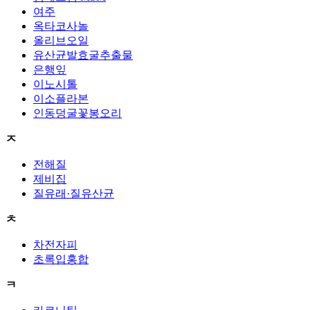
여주
옥타코사놀
올리브오일
유산균발효굴추출물
은행잎
이노시톨
이소플라본
인동덩굴꽃봉오리
ㅈ
전해질
제비집
질유래·질유산균
ㅊ
차전자피
초록입홍합
ㅋ