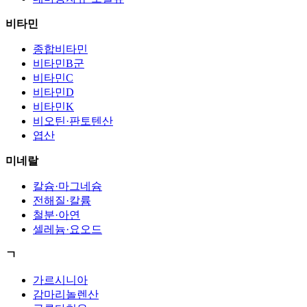
비타민
종합비타민
비타민B군
비타민C
비타민D
비타민K
비오틴·판토텐산
엽산
미네랄
칼슘·마그네슘
전해질·칼륨
철분·아연
셀레늄·요오드
ㄱ
가르시니아
감마리놀렌산