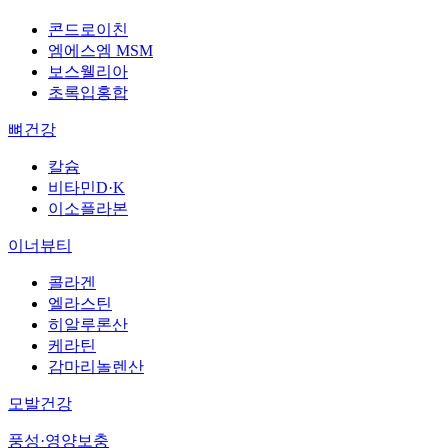
콘드로이친
엠에스엠 MSM
보스웰리아
초록입홍합
뼈건강
칼슘
비타민D·K
이소플라본
이너뷰티
콜라겐
엘라스틴
히알루론산
케라틴
감마리놀렌산
모발건강
풍성·영양보충