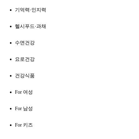
기억력·인지력
헬시푸드·과채
수면건강
요로건강
건강식품
For 여성
For 남성
For 키즈