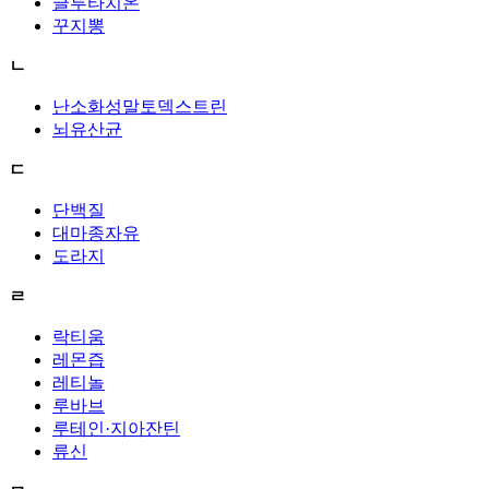
글루타치온
꾸지뽕
ㄴ
난소화성말토덱스트린
뇌유산균
ㄷ
단백질
대마종자유
도라지
ㄹ
락티움
레몬즙
레티놀
루바브
루테인·지아잔틴
류신