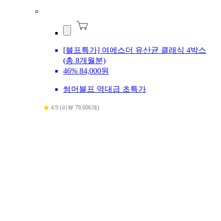
[블프특가] 여에스더 유산균 클래식 4박스
(총 8개월분)
46%
84,000원
썸머블프 역대급 초특가
4.9 (리뷰 79,606개)