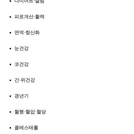
다이어트·슬림
피로개선·활력
면역·항산화
눈건강
코건강
간·위건강
갱년기
혈행·혈압·혈당
콜레스테롤