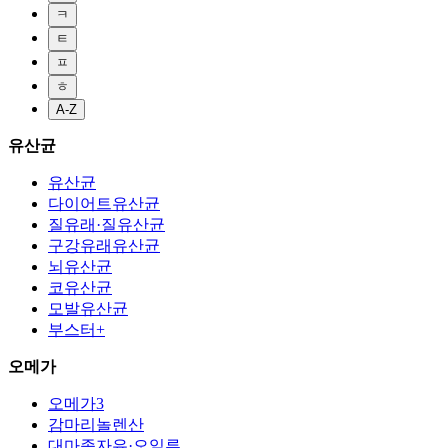
ㅋ
ㅌ
ㅍ
ㅎ
A-Z
유산균
유산균
다이어트유산균
질유래·질유산균
구강유래유산균
뇌유산균
코유산균
모발유산균
부스터+
오메가
오메가3
감마리놀렌산
대마종자유·오일류