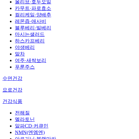
올리브·호두오일
카무트·파로효소
컬리케일·양배추
레몬즙·애사비
블루베리·빌베리
마시는샐러드
하스카프베리
야생베리
말차
여주·새싹보리
푸룬주스
수면건강
요로건강
건강식품
전해질
멜라토닌
알파CD·커큐민
NMN(엔엠엔)
아르기닌·블랙마카