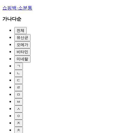
쇼핑백·소분통
가나다순
전체
유산균
오메가
비타민
미네랄
ㄱ
ㄴ
ㄷ
ㄹ
ㅁ
ㅂ
ㅅ
ㅇ
ㅈ
ㅊ