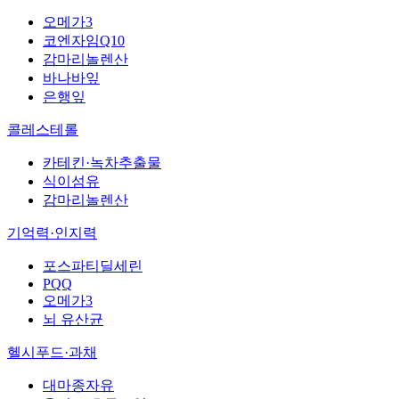
오메가3
코엔자임Q10
감마리놀렌산
바나바잎
은행잎
콜레스테롤
카테킨·녹차추출물
식이섬유
감마리놀렌산
기억력·인지력
포스파티딜세린
PQQ
오메가3
뇌 유산균
헬시푸드·과채
대마종자유