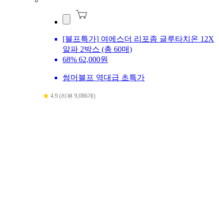
[블프특가] 여에스더 리포좀 글루타치온 12X
알파 2박스 (총 60매)
68%
62,000원
썸머블프 역대급 초특가
4.9 (리뷰 9,086개)