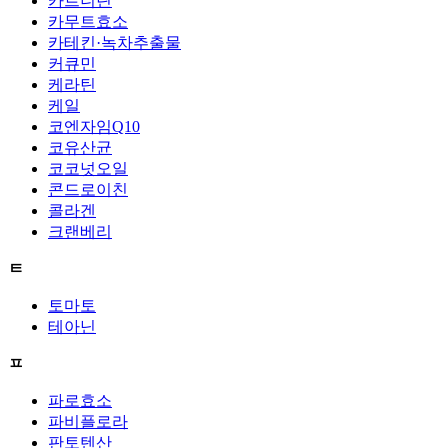
카르니틴
카무트효소
카테킨·녹차추출물
커큐민
케라틴
케일
코엔자임Q10
코유산균
코코넛오일
콘드로이친
콜라겐
크랜베리
ㅌ
토마토
테아닌
ㅍ
파로효소
파비플로라
판토텐산