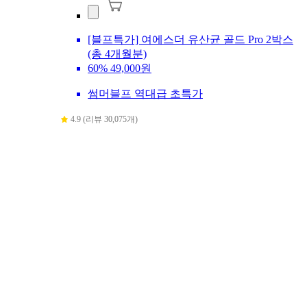
[블프특가] 여에스더 유산균 골드 Pro 2박스
(총 4개월분)
60%
49,000원
썸머블프 역대급 초특가
4.9 (리뷰 30,075개)