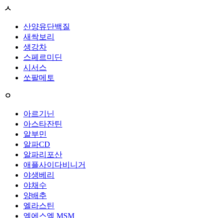
ㅅ
산양유단백질
새싹보리
생강차
스페르미딘
시서스
쏘팔메토
ㅇ
아르기닌
아스타잔틴
알부민
알파CD
알파리포산
애플사이다비니거
야생베리
야채수
양배추
엘라스틴
엠에스엠 MSM