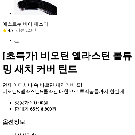
에스트누 바이 에스더
4.7
리뷰 223건
[초특가] 비오틴 엘라스틴 볼류
밍 새치 커버 틴트
언제 어디서나 쓱 바르면 새치커버 끝!
비오틴&엘라스틴&콜라겐 배합으로 뿌리볼륨까지 한번에
정상가
26,000
원
판매가
66%
8,900원
옵션정보
1개 (10ml)