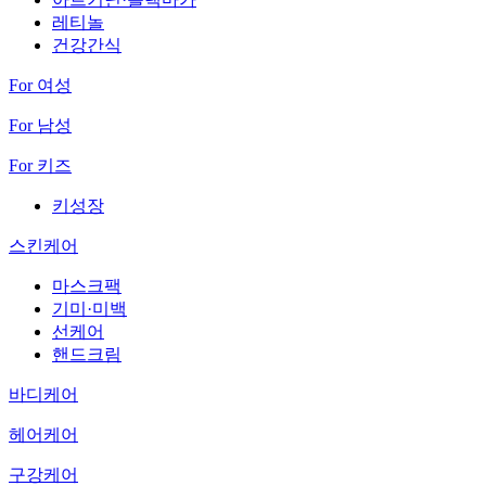
레티놀
건강간식
For 여성
For 남성
For 키즈
키성장
스킨케어
마스크팩
기미·미백
선케어
핸드크림
바디케어
헤어케어
구강케어