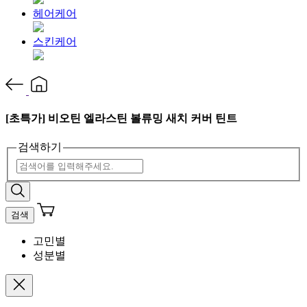
헤어케어
스킨케어
[초특가] 비오틴 엘라스틴 볼류밍 새치 커버 틴트
검색하기
검색
고민별
성분별