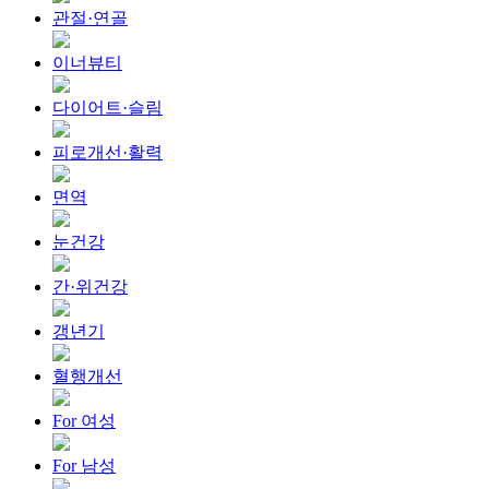
관절·연골
이너뷰티
다이어트·슬림
피로개선·활력
면역
눈건강
간·위건강
갱년기
혈행개선
For 여성
For 남성