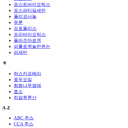
포스트바이오틱스
포스파티딜세린
폴리코사놀
푸룬
프로폴리스
프리바이오틱스
플라즈마로겐
피롤로퀴놀린퀴논
피세틴
ㅎ
하스카프베리
호두오일
회화나무열매
효소
히알루론산
A-Z
ABC 주스
CCA 주스