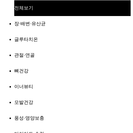
전체보기
장·배변·유산균
글루타치온
관절·연골
뼈건강
이너뷰티
모발건강
풍성·영양보충