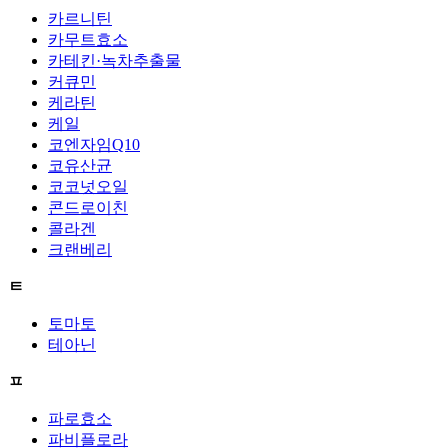
카르니틴
카무트효소
카테킨·녹차추출물
커큐민
케라틴
케일
코엔자임Q10
코유산균
코코넛오일
콘드로이친
콜라겐
크랜베리
ㅌ
토마토
테아닌
ㅍ
파로효소
파비플로라