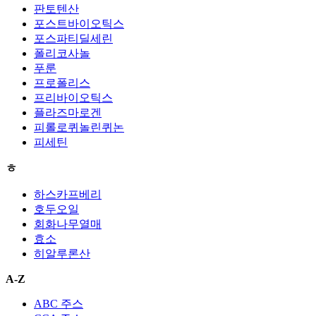
판토텐산
포스트바이오틱스
포스파티딜세린
폴리코사놀
푸룬
프로폴리스
프리바이오틱스
플라즈마로겐
피롤로퀴놀린퀴논
피세틴
ㅎ
하스카프베리
호두오일
회화나무열매
효소
히알루론산
A-Z
ABC 주스