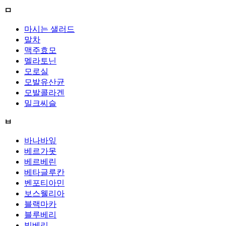
ㅁ
마시는 샐러드
말차
맥주효모
멜라토닌
모로실
모발유산균
모발콜라겐
밀크씨슬
ㅂ
바나바잎
베르가못
베르베린
베타글루칸
벤포티아민
보스웰리아
블랙마카
블루베리
빌베리