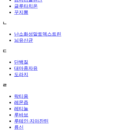
글루타치온
꾸지뽕
ㄴ
난소화성말토덱스트린
뇌유산균
ㄷ
단백질
대마종자유
도라지
ㄹ
락티움
레몬즙
레티놀
루바브
루테인·지아잔틴
류신