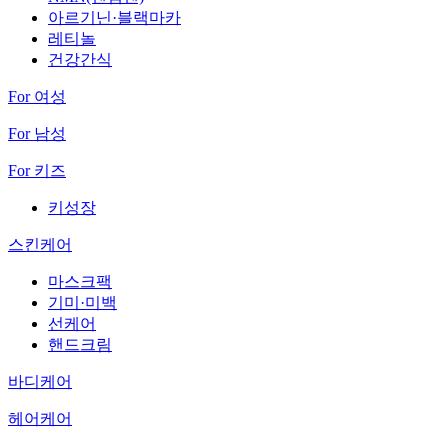
아르기닌·블랙마카
레티놀
건강간식
For 여성
For 남성
For 키즈
키성장
스킨케어
마스크팩
기미·미백
선케어
핸드크림
바디케어
헤어케어