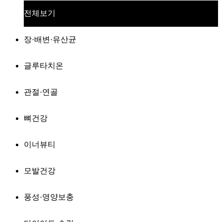
전체보기
장·배변·유산균
글루타치온
관절·연골
뼈건강
이너뷰티
모발건강
풍성·영양보충