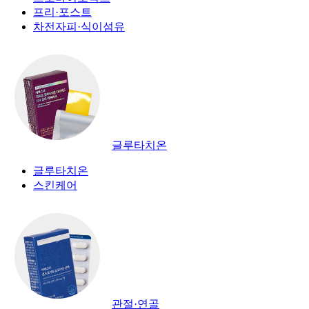
프리·포스트
차전자피·식이섬유
글루타치온
글루타치온
스킨케어
관절·연골