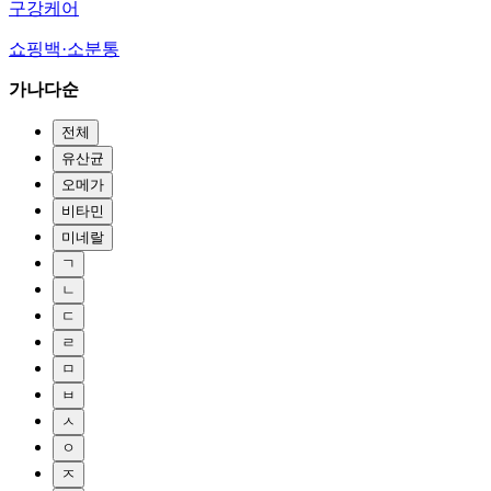
구강케어
쇼핑백·소분통
가나다순
전체
유산균
오메가
비타민
미네랄
ㄱ
ㄴ
ㄷ
ㄹ
ㅁ
ㅂ
ㅅ
ㅇ
ㅈ