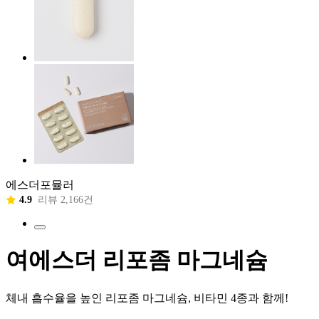
에스더포뮬러
4.9
리뷰 2,166건
여에스더 리포좀 마그네슘
체내 흡수율을 높인 리포좀 마그네슘, 비타민 4종과 함께!