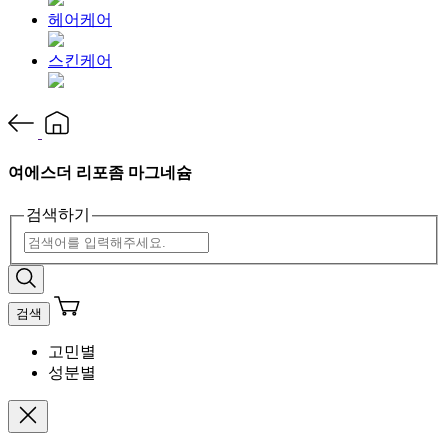
헤어케어
스킨케어
여에스더 리포좀 마그네슘
검색하기
검색
고민별
성분별