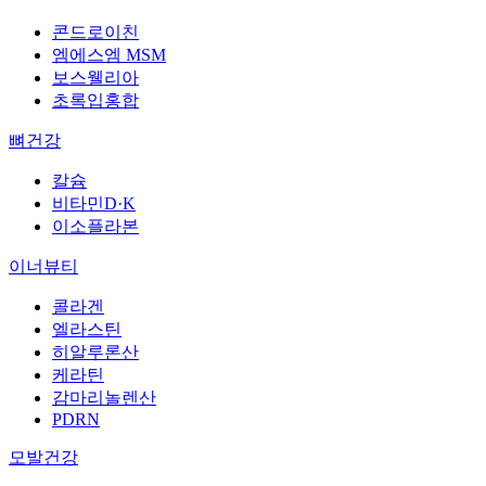
콘드로이친
엠에스엠 MSM
보스웰리아
초록입홍합
뼈건강
칼슘
비타민D·K
이소플라본
이너뷰티
콜라겐
엘라스틴
히알루론산
케라틴
감마리놀렌산
PDRN
모발건강