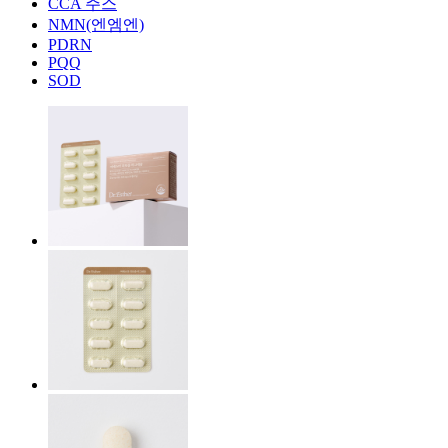
CCA 주스
NMN(엔엠엔)
PDRN
PQQ
SOD