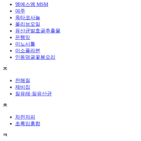
엠에스엠 MSM
여주
옥타코사놀
올리브오일
유산균발효굴추출물
은행잎
이노시톨
이소플라본
인동덩굴꽃봉오리
ㅈ
전해질
제비집
질유래·질유산균
ㅊ
차전자피
초록입홍합
ㅋ