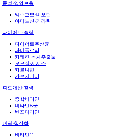
풍성·영양보충
맥주효모·비오틴
아미노산·케라틴
다이어트·슬림
다이어트유산균
파비플로라
카테킨·녹차추출물
모로실·시서스
카르니틴
가르시니아
피로개선·활력
종합비타민
비타민B군
벤포티아민
면역·항산화
비타민C