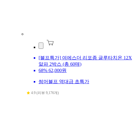
[블프특가] 여에스더 리포좀 글루타치온 12X
알파 2박스 (총 60매)
68%
62,000원
썸머블프 역대급 초특가
4.9 (리뷰 9,176개)