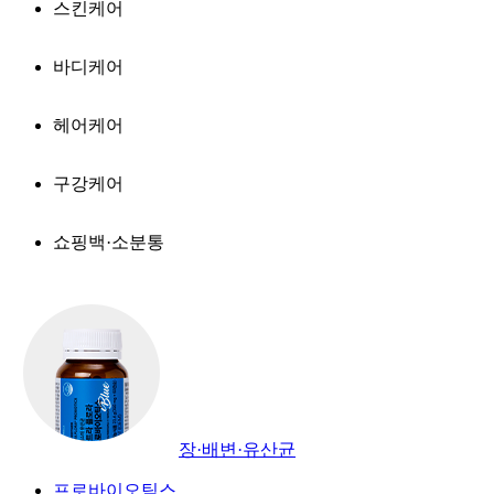
스킨케어
바디케어
헤어케어
구강케어
쇼핑백·소분통
장·배변·유산균
프로바이오틱스