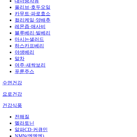
대마종자유
올리브·호두오일
카무트·파로효소
컬리케일·양배추
레몬즙·애사비
블루베리·빌베리
마시는샐러드
하스카프베리
야생베리
말차
여주·새싹보리
푸룬주스
수면건강
요로건강
건강식품
전해질
멜라토닌
알파CD·커큐민
NMN(엔엠엔)