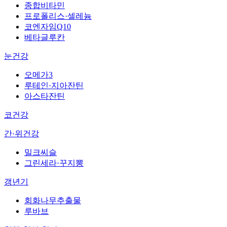
종합비타민
프로폴리스·셀레늄
코엔자임Q10
베타글루칸
눈건강
오메가3
루테인·지아잔틴
아스타잔틴
코건강
간·위건강
밀크씨슬
그린세라·꾸지뽕
갱년기
회화나무추출물
루바브