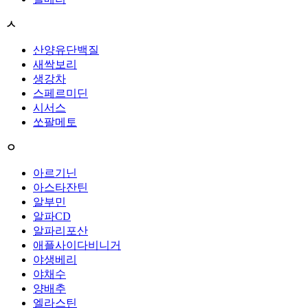
ㅅ
산양유단백질
새싹보리
생강차
스페르미딘
시서스
쏘팔메토
ㅇ
아르기닌
아스타잔틴
알부민
알파CD
알파리포산
애플사이다비니거
야생베리
야채수
양배추
엘라스틴