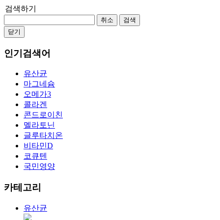
검색하기
취소
검색
닫기
인기검색어
유산균
마그네슘
오메가3
콜라겐
콘드로이친
멜라토닌
글루타치온
비타민D
코큐텐
국민영양
카테고리
유산균