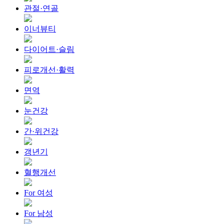
관절·연골
이너뷰티
다이어트·슬림
피로개선·활력
면역
눈건강
간·위건강
갱년기
혈행개선
For 여성
For 남성