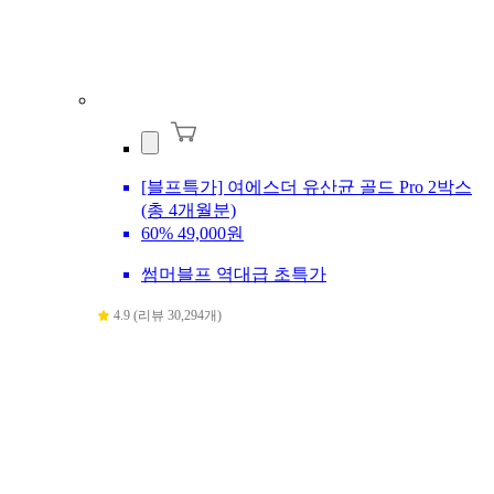
[블프특가] 여에스더 유산균 골드 Pro 2박스
(총 4개월분)
60%
49,000원
썸머블프 역대급 초특가
4.9 (리뷰 30,294개)