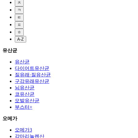
ㅊ
ㅋ
ㅌ
ㅍ
ㅎ
A-Z
유산균
유산균
다이어트유산균
질유래·질유산균
구강유래유산균
뇌유산균
코유산균
모발유산균
부스터+
오메가
오메가3
감마리놀렌산