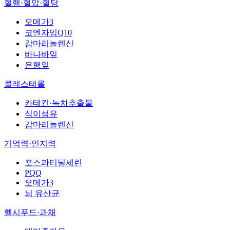
혈행·혈압·혈당
오메가3
코엔자임Q10
감마리놀렌산
바나바잎
은행잎
콜레스테롤
카테킨·녹차추출물
식이섬유
감마리놀렌산
기억력·인지력
포스파티딜세린
PQQ
오메가3
뇌 유산균
헬시푸드·과채