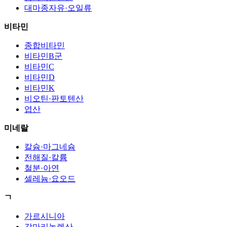
대마종자유·오일류
비타민
종합비타민
비타민B군
비타민C
비타민D
비타민K
비오틴·판토텐산
엽산
미네랄
칼슘·마그네슘
전해질·칼륨
철분·아연
셀레늄·요오드
ㄱ
가르시니아
감마리놀렌산