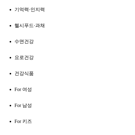
기억력·인지력
헬시푸드·과채
수면건강
요로건강
건강식품
For 여성
For 남성
For 키즈