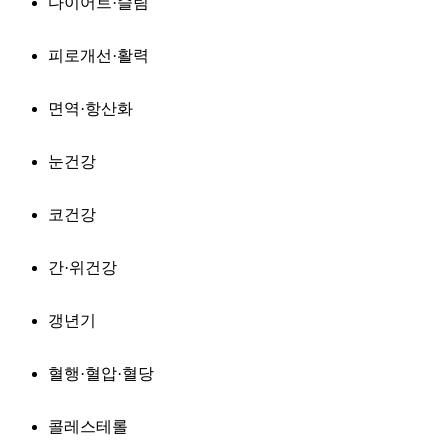
다이어트·슬림
피로개선·활력
면역·항산화
눈건강
코건강
간·위건강
갱년기
혈행·혈압·혈당
콜레스테롤