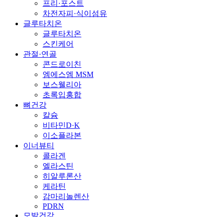
프리·포스트
차전자피·식이섬유
글루타치온
글루타치온
스킨케어
관절·연골
콘드로이친
엠에스엠 MSM
보스웰리아
초록입홍합
뼈건강
칼슘
비타민D·K
이소플라본
이너뷰티
콜라겐
엘라스틴
히알루론산
케라틴
감마리놀렌산
PDRN
모발건강