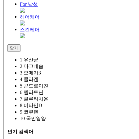
For 남성
헤어케어
스킨케어
닫기
1
유산균
2
마그네슘
3
오메가3
4
콜라겐
5
콘드로이친
6
멜라토닌
7
글루타치온
8
비타민D
9
코큐텐
10
국민영양
인기 검색어