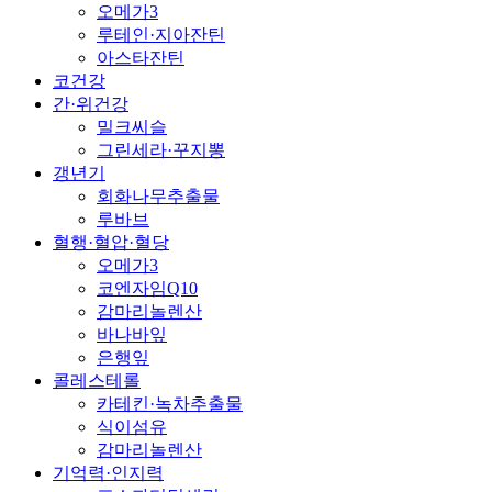
오메가3
루테인·지아잔틴
아스타잔틴
코건강
간·위건강
밀크씨슬
그린세라·꾸지뽕
갱년기
회화나무추출물
루바브
혈행·혈압·혈당
오메가3
코엔자임Q10
감마리놀렌산
바나바잎
은행잎
콜레스테롤
카테킨·녹차추출물
식이섬유
감마리놀렌산
기억력·인지력