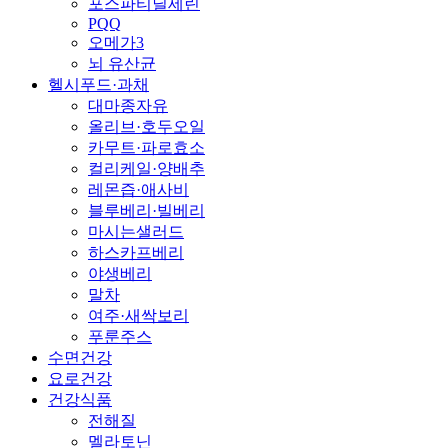
포스파티딜세린
PQQ
오메가3
뇌 유산균
헬시푸드·과채
대마종자유
올리브·호두오일
카무트·파로효소
컬리케일·양배추
레몬즙·애사비
블루베리·빌베리
마시는샐러드
하스카프베리
야생베리
말차
여주·새싹보리
푸룬주스
수면건강
요로건강
건강식품
전해질
멜라토닌