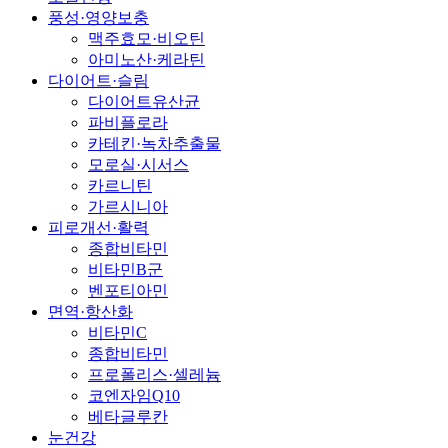
풍성·영양보충
맥주효모·비오틴
아미노산·케라틴
다이어트·슬림
다이어트유산균
파비플로라
카테킨·녹차추출물
모로실·시서스
카르니틴
가르시니아
피로개선·활력
종합비타민
비타민B군
벤포티아민
면역·항산화
비타민C
종합비타민
프로폴리스·셀레늄
코엔자임Q10
베타글루칸
눈건강