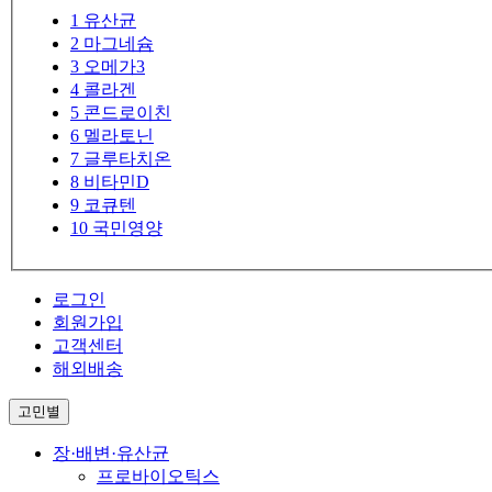
1
유산균
2
마그네슘
3
오메가3
4
콜라겐
5
콘드로이친
6
멜라토닌
7
글루타치온
8
비타민D
9
코큐텐
10
국민영양
로그인
회원가입
고객센터
해외배송
고민별
장·배변·유산균
프로바이오틱스