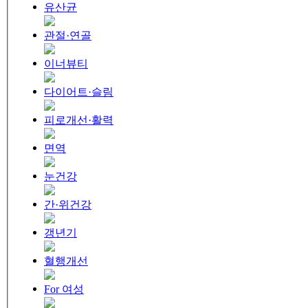
유산균
관절·연골
이너뷰티
다이어트·슬림
피로개선·활력
면역
눈건강
간·위건강
갱년기
혈행개선
For 여성