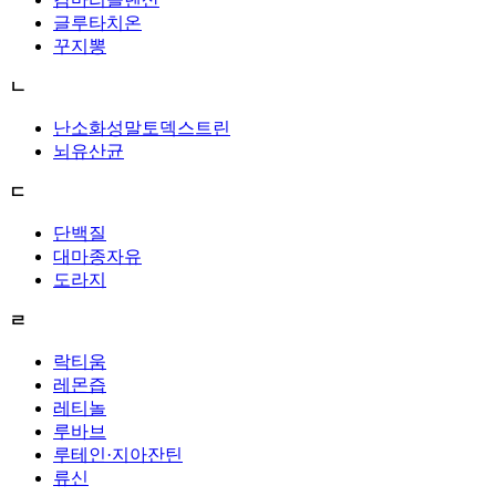
글루타치온
꾸지뽕
ㄴ
난소화성말토덱스트린
뇌유산균
ㄷ
단백질
대마종자유
도라지
ㄹ
락티움
레몬즙
레티놀
루바브
루테인·지아잔틴
류신