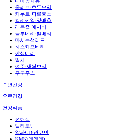
대마종자유
올리브·호두오일
카무트·파로효소
컬리케일·양배추
레몬즙·애사비
블루베리·빌베리
마시는샐러드
하스카프베리
야생베리
말차
여주·새싹보리
푸룬주스
수면건강
요로건강
건강식품
전해질
멜라토닌
알파CD·커큐민
NMN(엔엠엔)