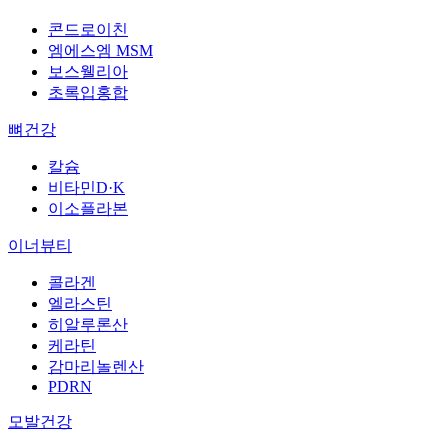
콘드로이친
엠에스엠 MSM
보스웰리아
초록입홍합
뼈건강
칼슘
비타민D·K
이소플라본
이너뷰티
콜라겐
엘라스틴
히알루론산
케라틴
감마리놀렌산
PDRN
모발건강