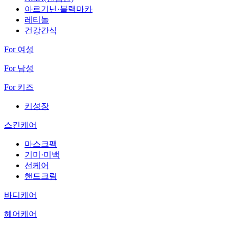
아르기닌·블랙마카
레티놀
건강간식
For 여성
For 남성
For 키즈
키성장
스킨케어
마스크팩
기미·미백
선케어
핸드크림
바디케어
헤어케어