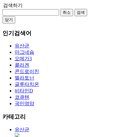
검색하기
취소
검색
닫기
인기검색어
유산균
마그네슘
오메가3
콜라겐
콘드로이친
멜라토닌
글루타치온
비타민D
코큐텐
국민영양
카테고리
유산균