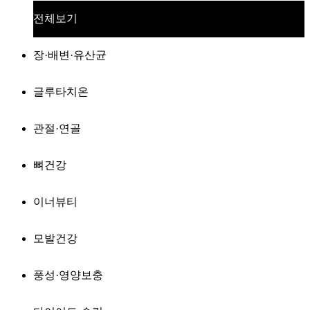
전체보기
장·배변·유산균
글루타치온
관절·연골
뼈건강
이너뷰티
모발건강
풍성·영양보충