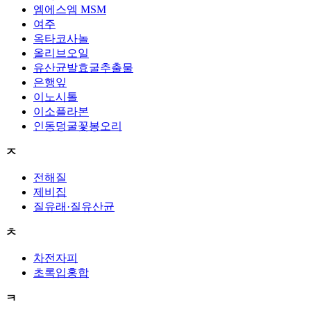
엠에스엠 MSM
여주
옥타코사놀
올리브오일
유산균발효굴추출물
은행잎
이노시톨
이소플라본
인동덩굴꽃봉오리
ㅈ
전해질
제비집
질유래·질유산균
ㅊ
차전자피
초록입홍합
ㅋ