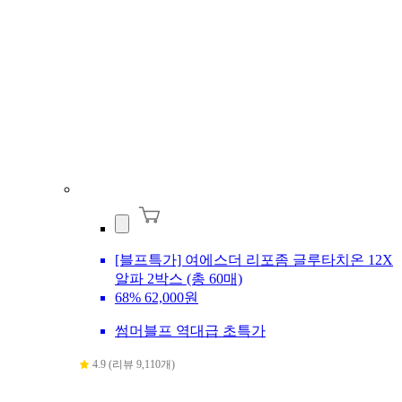
[블프특가] 여에스더 리포좀 글루타치온 12X
알파 2박스 (총 60매)
68%
62,000원
썸머블프 역대급 초특가
4.9 (리뷰 9,110개)