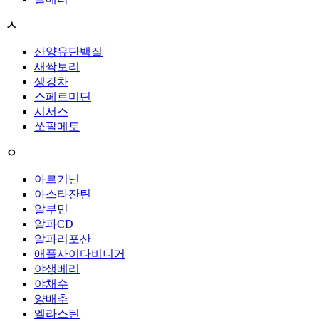
ㅅ
산양유단백질
새싹보리
생강차
스페르미딘
시서스
쏘팔메토
ㅇ
아르기닌
아스타잔틴
알부민
알파CD
알파리포산
애플사이다비니거
야생베리
야채수
양배추
엘라스틴