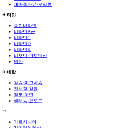
대마종자유·오일류
비타민
종합비타민
비타민B군
비타민C
비타민D
비타민K
비오틴·판토텐산
엽산
미네랄
칼슘·마그네슘
전해질·칼륨
철분·아연
셀레늄·요오드
ㄱ
가르시니아
감마리놀렌산