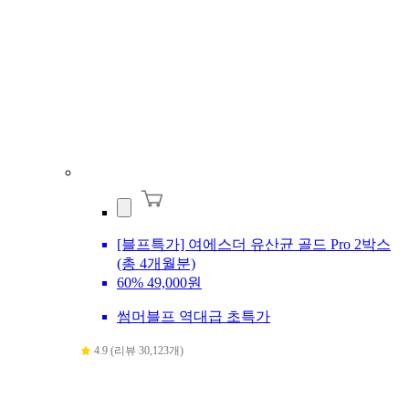
[블프특가] 여에스더 유산균 골드 Pro 2박스
(총 4개월분)
60%
49,000원
썸머블프 역대급 초특가
4.9 (리뷰 30,123개)