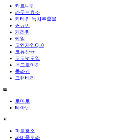
카르니틴
카무트효소
카테킨·녹차추출물
커큐민
케라틴
케일
코엔자임Q10
코유산균
코코넛오일
콘드로이친
콜라겐
크랜베리
ㅌ
토마토
테아닌
ㅍ
파로효소
파비플로라