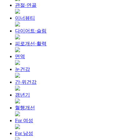
관절·연골
이너뷰티
다이어트·슬림
피로개선·활력
면역
눈건강
간·위건강
갱년기
혈행개선
For 여성
For 남성