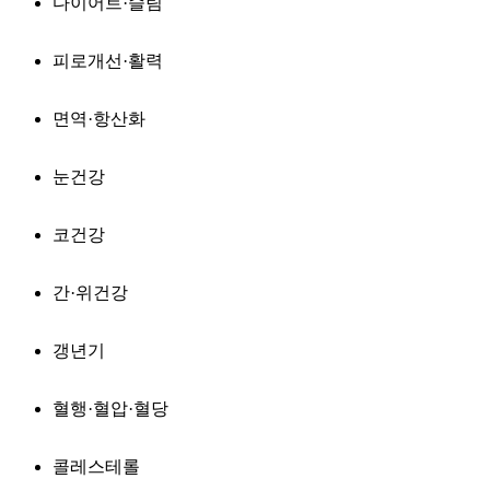
다이어트·슬림
피로개선·활력
면역·항산화
눈건강
코건강
간·위건강
갱년기
혈행·혈압·혈당
콜레스테롤