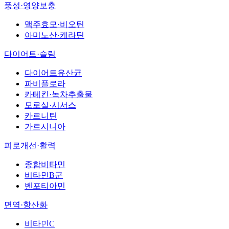
풍성·영양보충
맥주효모·비오틴
아미노산·케라틴
다이어트·슬림
다이어트유산균
파비플로라
카테킨·녹차추출물
모로실·시서스
카르니틴
가르시니아
피로개선·활력
종합비타민
비타민B군
벤포티아민
면역·항산화
비타민C