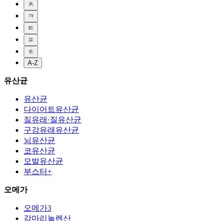
ㅊ
ㅋ
ㅌ
ㅍ
ㅎ
A-Z
유산균
유산균
다이어트유산균
질유래·질유산균
구강유래유산균
뇌유산균
코유산균
모발유산균
부스터+
오메가
오메가3
감마리놀렌산