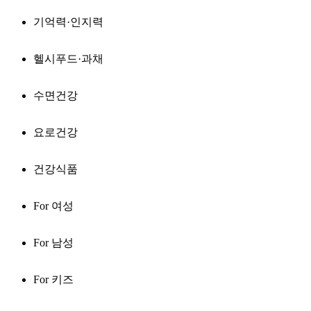
기억력·인지력
헬시푸드·과채
수면건강
요로건강
건강식품
For 여성
For 남성
For 키즈