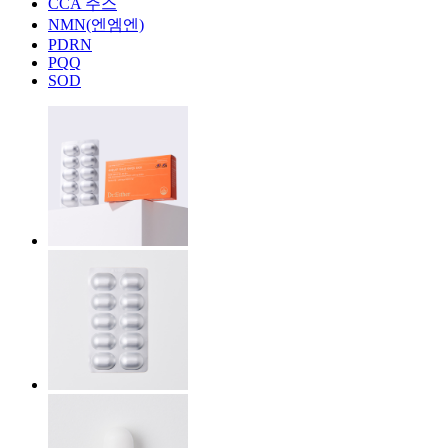
CCA 주스
NMN(엔엠엔)
PDRN
PQQ
SOD