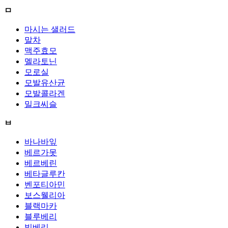
ㅁ
마시는 샐러드
말차
맥주효모
멜라토닌
모로실
모발유산균
모발콜라겐
밀크씨슬
ㅂ
바나바잎
베르가못
베르베린
베타글루칸
벤포티아민
보스웰리아
블랙마카
블루베리
빌베리