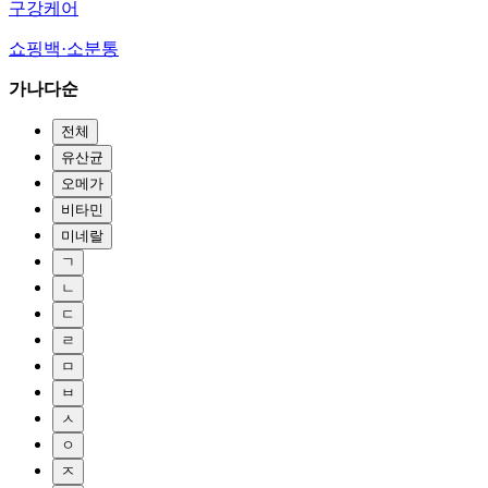
구강케어
쇼핑백·소분통
가나다순
전체
유산균
오메가
비타민
미네랄
ㄱ
ㄴ
ㄷ
ㄹ
ㅁ
ㅂ
ㅅ
ㅇ
ㅈ