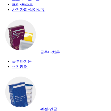
프리·포스트
차전자피·식이섬유
글루타치온
글루타치온
스킨케어
관절·연골