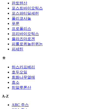
판토텐산
포스트바이오틱스
포스파티딜세린
폴리코사놀
푸룬
프로폴리스
프리바이오틱스
플라즈마로겐
피롤로퀴놀린퀴논
피세틴
ㅎ
하스카프베리
호두오일
회화나무열매
효소
히알루론산
A-Z
ABC 주스