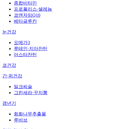
종합비타민
프로폴리스·셀레늄
코엔자임Q10
베타글루칸
눈건강
오메가3
루테인·지아잔틴
아스타잔틴
코건강
간·위건강
밀크씨슬
그린세라·꾸지뽕
갱년기
회화나무추출물
루바브