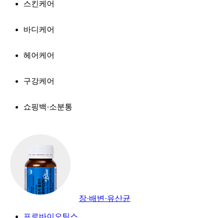
스킨케어
바디케어
헤어케어
구강케어
쇼핑백·소분통
장·배변·유산균
프로바이오틱스