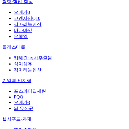
혈행·혈압·혈당
오메가3
코엔자임Q10
감마리놀렌산
바나바잎
은행잎
콜레스테롤
카테킨·녹차추출물
식이섬유
감마리놀렌산
기억력·인지력
포스파티딜세린
PQQ
오메가3
뇌 유산균
헬시푸드·과채